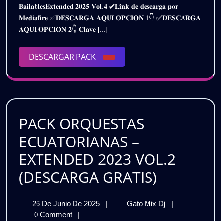
𝐁𝐚𝐢𝐥𝐚𝐛𝐥𝐞𝐬𝐄𝐱𝐭𝐞𝐧𝐝𝐞𝐝 𝟐𝟎𝟐𝟓 𝐕𝐨𝐥.𝟒 ✔𝐋𝐢𝐧𝐤 𝐝𝐞 𝐝𝐞𝐬𝐜𝐚𝐫𝐠𝐚 𝐩𝐨𝐫
–
–
𝐌𝐞𝐝𝐢𝐚𝐟𝐢𝐫𝐞 ✅𝐃𝐄𝐒𝐂𝐀𝐑𝐆𝐀 𝐀𝐐𝐔𝐈 𝐎𝐏𝐂𝐈𝐎𝐍 𝟏👇 ✅𝐃𝐄𝐒𝐂𝐀𝐑𝐆𝐀
PACK
PACK
𝐀𝐐𝐔𝐈 𝐎𝐏𝐂𝐈𝐎𝐍 𝟐👇 𝐂𝐥𝐚𝐯𝐞 [...]
VOL.4
|
VOL.4
GRATIS
DESCARGAR
DESCARGAR PACK
|
PACK
GRATIS
PACK ORQUESTAS
ECUATORIANAS –
EXTENDED 2023 VOL.2
PACK
(DESCARGA GRATIS)
ORQUES
26
PACK
26 De Junio De 2025
|
Gato Mix Dj
|
ECUATOR
De
ORQUESTAS
0 Comment
|