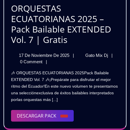
ORQUESTAS
ECUATORIANAS 2025 –
Pack Bailable EXTENDED
ORQUESTAS
Vol. 7 | Gratis
ECUATORIANA
17
ORQUEST
17 De Noviembre De 2025
|
Gato Mix Dj
|
2025
De
ECUATOR
0 Comment
|
–
Noviembre
2025
🎶 ORQUESTAS ECUATORIANAS 2025Pack Bailable
De
–
Pack
EXTENDED Vol. 7 🎶¡Prepárate para disfrutar el mejor
2025
Pack
ritmo del Ecuador!En este nuevo volumen te presentamos
Bailable
Bailable
una selecciónexclusiva de éxitos bailables interpretados
EXTENDE
EXTENDED
porlas orquestas más [...]
Vol.
7
Vol.
|
DESCARGAR
DESCARGAR PACK
Gratis
7
PACK