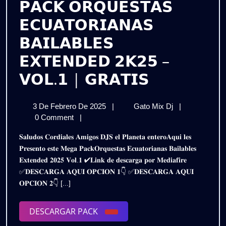
𝗣𝗔𝗖𝗞 𝗢𝗥𝗤𝗨𝗘𝗦𝗧𝗔𝗦
𝗘𝗖𝗨𝗔𝗧𝗢𝗥𝗜𝗔𝗡𝗔𝗦
𝗕𝗔𝗜𝗟𝗔𝗕𝗟𝗘𝗦
𝗘𝗫𝗧𝗘𝗡𝗗𝗘𝗗 𝟮𝗞𝟮𝟱 –
𝗣𝗔𝗖𝗞
𝗩𝗢𝗟.𝟭 | 𝗚𝗥𝗔𝗧𝗜𝗦
𝗢𝗥𝗤𝗨𝗘𝗦
3
𝗣𝗔𝗖𝗞
3 De Febrero De 2025
|
Gato Mix Dj
|
𝗘𝗖𝗨𝗔𝗧𝗢
De
𝗢𝗥𝗤𝗨𝗘𝗦𝗧𝗔
0 Comment
|
𝗕𝗔𝗜𝗟𝗔𝗕𝗟
Febrero
𝗘𝗖𝗨𝗔𝗧𝗢𝗥𝗜𝗔
𝐒𝐚𝐥𝐮𝐝𝐨𝐬 𝐂𝐨𝐫𝐝𝐢𝐚𝐥𝐞𝐬 𝐀𝐦𝐢𝐠𝐨𝐬 𝐃𝐉𝐒 𝐞𝐥 𝐏𝐥𝐚𝐧𝐞𝐭𝐚 𝐞𝐧𝐭𝐞𝐫𝐨𝐀𝐪𝐮𝐢 𝐥𝐞𝐬
De
𝗕𝗔𝗜𝗟𝗔𝗕𝗟𝗘𝗦
𝗘𝗫𝗧𝗘𝗡𝗗
𝐏𝐫𝐞𝐬𝐞𝐧𝐭𝐨 𝐞𝐬𝐭𝐞 𝐌𝐞𝐠𝐚 𝐏𝐚𝐜𝐤𝐎𝐫𝐪𝐮𝐞𝐬𝐭𝐚𝐬 𝐄𝐜𝐮𝐚𝐭𝐨𝐫𝐢𝐚𝐧𝐚𝐬 𝐁𝐚𝐢𝐥𝐚𝐛𝐥𝐞𝐬
2025
𝗘𝗫𝗧𝗘𝗡𝗗𝗘𝗗
𝐄𝐱𝐭𝐞𝐧𝐝𝐞𝐝 𝟐𝟎𝟐𝟓 𝐕𝐨𝐥.𝟏 ✔𝐋𝐢𝐧𝐤 𝐝𝐞 𝐝𝐞𝐬𝐜𝐚𝐫𝐠𝐚 𝐩𝐨𝐫 𝐌𝐞𝐝𝐢𝐚𝐟𝐢𝐫𝐞
𝟮𝗞𝟮𝟱
𝟮𝗞𝟮𝟱
✅𝐃𝐄𝐒𝐂𝐀𝐑𝐆𝐀 𝐀𝐐𝐔𝐈 𝐎𝐏𝐂𝐈𝐎𝐍 𝟏👇 ✅𝐃𝐄𝐒𝐂𝐀𝐑𝐆𝐀 𝐀𝐐𝐔𝐈
–
–
𝐎𝐏𝐂𝐈𝐎𝐍 𝟐👇 [...]
𝗩𝗢𝗟.𝟭
|
𝗩𝗢𝗟.𝟭
𝗚𝗥𝗔𝗧𝗜𝗦
DESCARGAR
DESCARGAR PACK
|
PACK