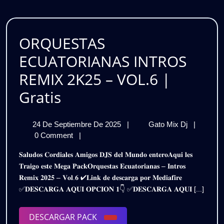
|
Gratis
ORQUESTAS
ECUATORIANAS INTROS
REMIX 2K25 – VOL.6 |
ORQUESTAS
Gratis
ECUATORIANAS
24
ORQUES
24 De Septiembre De 2025
|
Gato Mix Dj
|
INTROS
De
ECUATOR
0 Comment
|
REMIX
Septiembre
INTROS
𝐒𝐚𝐥𝐮𝐝𝐨𝐬 𝐂𝐨𝐫𝐝𝐢𝐚𝐥𝐞𝐬 𝐀𝐦𝐢𝐠𝐨𝐬 𝐃𝐉𝐒 𝐝𝐞𝐥 𝐌𝐮𝐧𝐝𝐨 𝐞𝐧𝐭𝐞𝐫𝐨𝐀𝐪𝐮𝐢 𝐥𝐞𝐬
De
REMIX
2K25
𝐓𝐫𝐚𝐢𝐠𝐨 𝐞𝐬𝐭𝐞 𝐌𝐞𝐠𝐚 𝐏𝐚𝐜𝐤𝐎𝐫𝐪𝐮𝐞𝐬𝐭𝐚𝐬 𝐄𝐜𝐮𝐚𝐭𝐨𝐫𝐢𝐚𝐧𝐚𝐬 – 𝐈𝐧𝐭𝐫𝐨𝐬
2025
2K25
𝐑𝐞𝐦𝐢𝐱 𝟐𝟎𝟐𝟓 – 𝐕𝐨𝐥.𝟔 ✔𝐋𝐢𝐧𝐤 𝐝𝐞 𝐝𝐞𝐬𝐜𝐚𝐫𝐠𝐚 𝐩𝐨𝐫 𝐌𝐞𝐝𝐢𝐚𝐟𝐢𝐫𝐞
–
–
✅𝐃𝐄𝐒𝐂𝐀𝐑𝐆𝐀 𝐀𝐐𝐔𝐈 𝐎𝐏𝐂𝐈𝐎𝐍 𝟏👇 ✅𝐃𝐄𝐒𝐂𝐀𝐑𝐆𝐀 𝐀𝐐𝐔𝐈 [...]
VOL.6
VOL.6
|
Gratis
DESCARGAR
DESCARGAR PACK
|