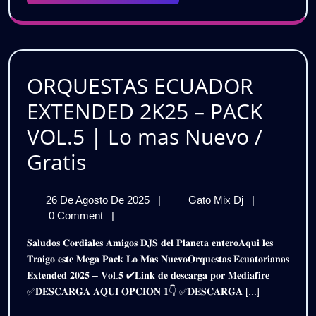
PACK
Gratis
ORQUESTAS ECUADOR
EXTENDED 2K25 – PACK
VOL.5 | Lo mas Nuevo /
ORQUESTAS
Gratis
ECUADOR
26
ORQUESTAS
26 De Agosto De 2025
|
Gato Mix Dj
|
EXTENDED
De
ECUADOR
0 Comment
|
2K25
Agosto
EXTENDED
𝐒𝐚𝐥𝐮𝐝𝐨𝐬 𝐂𝐨𝐫𝐝𝐢𝐚𝐥𝐞𝐬 𝐀𝐦𝐢𝐠𝐨𝐬 𝐃𝐉𝐒 𝐝𝐞𝐥 𝐏𝐥𝐚𝐧𝐞𝐭𝐚 𝐞𝐧𝐭𝐞𝐫𝐨𝐀𝐪𝐮𝐢 𝐥𝐞𝐬
De
2K25
–
𝐓𝐫𝐚𝐢𝐠𝐨 𝐞𝐬𝐭𝐞 𝐌𝐞𝐠𝐚 𝐏𝐚𝐜𝐤 𝐋𝐨 𝐌𝐚𝐬 𝐍𝐮𝐞𝐯𝐨𝐎𝐫𝐪𝐮𝐞𝐬𝐭𝐚𝐬 𝐄𝐜𝐮𝐚𝐭𝐨𝐫𝐢𝐚𝐧𝐚𝐬
2025
–
𝐄𝐱𝐭𝐞𝐧𝐝𝐞𝐝 𝟐𝟎𝟐𝟓 – 𝐕𝐨𝐥.𝟓 ✔𝐋𝐢𝐧𝐤 𝐝𝐞 𝐝𝐞𝐬𝐜𝐚𝐫𝐠𝐚 𝐩𝐨𝐫 𝐌𝐞𝐝𝐢𝐚𝐟𝐢𝐫𝐞
PACK
PACK
✅𝐃𝐄𝐒𝐂𝐀𝐑𝐆𝐀 𝐀𝐐𝐔𝐈 𝐎𝐏𝐂𝐈𝐎𝐍 𝟏👇 ✅𝐃𝐄𝐒𝐂𝐀𝐑𝐆𝐀 [...]
VOL.5
VOL.5
|