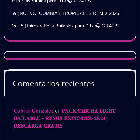
Hits Más Virales para DJs 🎧 GRATIS
🔥 ¡NUEVO! CUMBIAS TROPICALES REMIX 2026 |
Vol. 5 | Intros y Edits Bailables para DJs 🎧 GRATIS
Comentarios recientes
Gabriel Gonzalez
en
𝐏𝐀𝐂𝐊 𝐂𝐇𝐈𝐂𝐇𝐀 𝐋𝐈𝐆𝐇𝐓
𝐁𝐀𝐈𝐋𝐀𝐁𝐋𝐄 – 𝐑𝐄𝐌𝐈𝐗 𝐄𝐗𝐓𝐄𝐍𝐃𝐄𝐃 𝟐𝐊𝟐𝟒 |
𝐃𝐄𝐒𝐂𝐀𝐑𝐆𝐀 𝐆𝐑𝐀𝐓𝐈𝐒