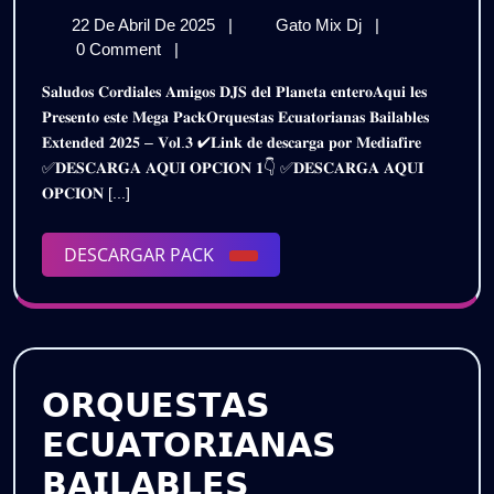
𝗢𝗥𝗤𝗨𝗘𝗦
22
𝗣𝗔𝗖𝗞
22 De Abril De 2025
|
Gato Mix Dj
|
𝗘𝗖𝗨𝗔𝗗𝗢
De
𝗢𝗥𝗤𝗨𝗘𝗦𝗧𝗔𝗦
0 Comment
|
𝗕𝗔𝗜𝗟𝗔𝗕𝗟
Abril
𝗘𝗖𝗨𝗔𝗗𝗢𝗥
𝐒𝐚𝐥𝐮𝐝𝐨𝐬 𝐂𝐨𝐫𝐝𝐢𝐚𝐥𝐞𝐬 𝐀𝐦𝐢𝐠𝐨𝐬 𝐃𝐉𝐒 𝐝𝐞𝐥 𝐏𝐥𝐚𝐧𝐞𝐭𝐚 𝐞𝐧𝐭𝐞𝐫𝐨𝐀𝐪𝐮𝐢 𝐥𝐞𝐬
De
𝗕𝗔𝗜𝗟𝗔𝗕𝗟𝗘𝗦
𝗘𝗫𝗧𝗘𝗡𝗗
𝐏𝐫𝐞𝐬𝐞𝐧𝐭𝐨 𝐞𝐬𝐭𝐞 𝐌𝐞𝐠𝐚 𝐏𝐚𝐜𝐤𝐎𝐫𝐪𝐮𝐞𝐬𝐭𝐚𝐬 𝐄𝐜𝐮𝐚𝐭𝐨𝐫𝐢𝐚𝐧𝐚𝐬 𝐁𝐚𝐢𝐥𝐚𝐛𝐥𝐞𝐬
2025
𝗘𝗫𝗧𝗘𝗡𝗗𝗘𝗗
𝐄𝐱𝐭𝐞𝐧𝐝𝐞𝐝 𝟐𝟎𝟐𝟓 – 𝐕𝐨𝐥.𝟑 ✔𝐋𝐢𝐧𝐤 𝐝𝐞 𝐝𝐞𝐬𝐜𝐚𝐫𝐠𝐚 𝐩𝐨𝐫 𝐌𝐞𝐝𝐢𝐚𝐟𝐢𝐫𝐞
𝟮𝟬𝟮𝟱
𝟮𝟬𝟮𝟱
✅𝐃𝐄𝐒𝐂𝐀𝐑𝐆𝐀 𝐀𝐐𝐔𝐈 𝐎𝐏𝐂𝐈𝐎𝐍 𝟏👇 ✅𝐃𝐄𝐒𝐂𝐀𝐑𝐆𝐀 𝐀𝐐𝐔𝐈
–
–
𝐎𝐏𝐂𝐈𝐎𝐍 [...]
𝗩𝗢𝗟.𝟯
|
𝗩𝗢𝗟.𝟯
𝗚𝗥𝗔𝗧𝗜𝗦
DESCARGAR
DESCARGAR PACK
|
PACK
𝗚𝗥𝗔𝗧𝗜𝗦
𝗢𝗥𝗤𝗨𝗘𝗦𝗧𝗔𝗦
𝗘𝗖𝗨𝗔𝗧𝗢𝗥𝗜𝗔𝗡𝗔𝗦
𝗕𝗔𝗜𝗟𝗔𝗕𝗟𝗘𝗦