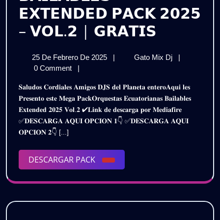
𝗘𝗫𝗧𝗘𝗡𝗗𝗘𝗗 𝗣𝗔𝗖𝗞 𝟮𝟬𝟮𝟱
𝗢𝗥𝗤𝗨𝗘
– 𝗩𝗢𝗟.𝟮 | 𝗚𝗥𝗔𝗧𝗜𝗦
𝗘𝗖𝗨𝗔𝗧
25
𝗢𝗥𝗤𝗨𝗘𝗦𝗧𝗔
25 De Febrero De 2025
|
Gato Mix Dj
|
𝗕𝗔𝗜𝗟𝗔𝗕
De
𝗘𝗖𝗨𝗔𝗧𝗢𝗥𝗜
0 Comment
|
𝗘𝗫𝗧𝗘𝗡
Febrero
𝗕𝗔𝗜𝗟𝗔𝗕𝗟𝗘
𝐒𝐚𝐥𝐮𝐝𝐨𝐬 𝐂𝐨𝐫𝐝𝐢𝐚𝐥𝐞𝐬 𝐀𝐦𝐢𝐠𝐨𝐬 𝐃𝐉𝐒 𝐝𝐞𝐥 𝐏𝐥𝐚𝐧𝐞𝐭𝐚 𝐞𝐧𝐭𝐞𝐫𝐨𝐀𝐪𝐮𝐢 𝐥𝐞𝐬
De
𝗘𝗫𝗧𝗘𝗡𝗗𝗘𝗗
𝗣𝗔𝗖𝗞
𝐏𝐫𝐞𝐬𝐞𝐧𝐭𝐨 𝐞𝐬𝐭𝐞 𝐌𝐞𝐠𝐚 𝐏𝐚𝐜𝐤𝐎𝐫𝐪𝐮𝐞𝐬𝐭𝐚𝐬 𝐄𝐜𝐮𝐚𝐭𝐨𝐫𝐢𝐚𝐧𝐚𝐬 𝐁𝐚𝐢𝐥𝐚𝐛𝐥𝐞𝐬
2025
𝗣𝗔𝗖𝗞
𝐄𝐱𝐭𝐞𝐧𝐝𝐞𝐝 𝟐𝟎𝟐𝟓 𝐕𝐨𝐥.𝟐 ✔𝐋𝐢𝐧𝐤 𝐝𝐞 𝐝𝐞𝐬𝐜𝐚𝐫𝐠𝐚 𝐩𝐨𝐫 𝐌𝐞𝐝𝐢𝐚𝐟𝐢𝐫𝐞
𝟮𝟬𝟮𝟱
𝟮𝟬𝟮𝟱
✅𝐃𝐄𝐒𝐂𝐀𝐑𝐆𝐀 𝐀𝐐𝐔𝐈 𝐎𝐏𝐂𝐈𝐎𝐍 𝟏👇 ✅𝐃𝐄𝐒𝐂𝐀𝐑𝐆𝐀 𝐀𝐐𝐔𝐈
–
–
𝐎𝐏𝐂𝐈𝐎𝐍 𝟐👇 [...]
𝗩𝗢𝗟.𝟮
|
𝗩𝗢𝗟.𝟮
𝗚𝗥𝗔𝗧𝗜𝗦
DESCARGAR
DESCARGAR PACK
|
PACK
𝗚𝗥𝗔𝗧𝗜𝗦