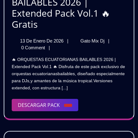
BAILABLES 2026 |
Extended Pack Vol.1 🔥
ORQUESTAS
Gratis
ECUATORIANAS
13
ORQUESTAS
13 De Enero De 2026
|
Gato Mix Dj
|
BAILABLES
De
ECUATORIAN
0 Comment
|
2026
Enero
BAILABLES
🔥 ORQUESTAS ECUATORIANAS BAILABLES 2026 |
De
2026
|
Extended Pack Vol.1 🔥 Disfruta de este pack exclusivo de
2026
|
orquestas ecuatorianasbailables, diseñado especialmente
Extended
Extended
para DJs,y amantes de la música tropical.Versiones
Pack
Pack
extended, con estructura [...]
Vol.1
🔥
Vol.1
Gratis
DESCARGAR
DESCARGAR PACK
🔥
PACK
Gratis