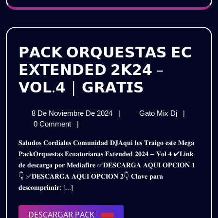
𝗚𝗥𝗔𝗧𝗜𝗦
𝗣𝗔𝗖𝗞 𝗢𝗥𝗤𝗨𝗘𝗦𝗧𝗔𝗦 𝗘𝗖
𝗘𝗫𝗧𝗘𝗡𝗗𝗘𝗗 𝟮𝗞𝟮𝟰 –
𝗣𝗔𝗖𝗞
𝗩𝗢𝗟.𝟰 | 𝗚𝗥𝗔𝗧𝗜𝗦
𝗢𝗥𝗤𝗨𝗘𝗦
8
𝗣𝗔𝗖𝗞
8 De Noviembre De 2024
|
Gato Mix Dj
|
𝗘𝗖
De
𝗢𝗥𝗤𝗨𝗘𝗦𝗧
0 Comment
|
𝗘𝗫𝗧𝗘𝗡𝗗
Noviembre
𝗘𝗖
𝐒𝐚𝐥𝐮𝐝𝐨𝐬 𝐂𝐨𝐫𝐝𝐢𝐚𝐥𝐞𝐬 𝐂𝐨𝐦𝐮𝐧𝐢𝐝𝐚𝐝 𝐃𝐉𝐀𝐪𝐮𝐢 𝐥𝐞𝐬 𝐓𝐫𝐚𝐢𝐠𝐨 𝐞𝐬𝐭𝐞 𝐌𝐞𝐠𝐚
De
𝗘𝗫𝗧𝗘𝗡𝗗𝗘
𝟮𝗞𝟮𝟰
𝐏𝐚𝐜𝐤𝐎𝐫𝐪𝐮𝐞𝐬𝐭𝐚𝐬 𝐄𝐜𝐮𝐚𝐭𝐨𝐫𝐢𝐚𝐧𝐚𝐬 𝐄𝐱𝐭𝐞𝐧𝐝𝐞𝐝 𝟐𝟎𝟐𝟒 – 𝐕𝐨𝐥.𝟒 ✔𝐋𝐢𝐧𝐤
2024
𝟮𝗞𝟮𝟰
𝐝𝐞 𝐝𝐞𝐬𝐜𝐚𝐫𝐠𝐚 𝐩𝐨𝐫 𝐌𝐞𝐝𝐢𝐚𝐟𝐢𝐫𝐞 ✅𝐃𝐄𝐒𝐂𝐀𝐑𝐆𝐀 𝐀𝐐𝐔𝐈 𝐎𝐏𝐂𝐈𝐎𝐍 𝟏
–
–
👇 ✅𝐃𝐄𝐒𝐂𝐀𝐑𝐆𝐀 𝐀𝐐𝐔𝐈 𝐎𝐏𝐂𝐈𝐎𝐍 𝟐👇 𝐂𝐥𝐚𝐯𝐞 𝐩𝐚𝐫𝐚
𝗩𝗢𝗟.𝟰
𝗩𝗢𝗟.𝟰
𝐝𝐞𝐬𝐜𝐨𝐦𝐩𝐫𝐢𝐦𝐢𝐫: [...]
|
𝗚𝗥𝗔𝗧𝗜𝗦
|
DESCARGAR
DESCARGAR PACK