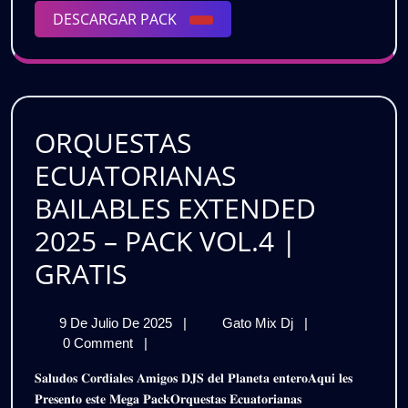
Lo
DESCARGAR
DESCARGAR PACK
|
Mas
PACK
Nuevo
Lo
/
Mas
Gratis
Nuevo
ORQUESTAS
/
ECUATORIANAS
Gratis
BAILABLES EXTENDED
2025 – PACK VOL.4 |
ORQUESTAS
GRATIS
ECUATORIANAS
9
ORQUESTAS
9 De Julio De 2025
|
Gato Mix Dj
|
BAILABLES
De
ECUATORIANAS
0 Comment
|
EXTENDED
Julio
BAILABLES
𝐒𝐚𝐥𝐮𝐝𝐨𝐬 𝐂𝐨𝐫𝐝𝐢𝐚𝐥𝐞𝐬 𝐀𝐦𝐢𝐠𝐨𝐬 𝐃𝐉𝐒 𝐝𝐞𝐥 𝐏𝐥𝐚𝐧𝐞𝐭𝐚 𝐞𝐧𝐭𝐞𝐫𝐨𝐀𝐪𝐮𝐢 𝐥𝐞𝐬
De
EXTENDED
2025
𝐏𝐫𝐞𝐬𝐞𝐧𝐭𝐨 𝐞𝐬𝐭𝐞 𝐌𝐞𝐠𝐚 𝐏𝐚𝐜𝐤𝐎𝐫𝐪𝐮𝐞𝐬𝐭𝐚𝐬 𝐄𝐜𝐮𝐚𝐭𝐨𝐫𝐢𝐚𝐧𝐚𝐬
2025
2025