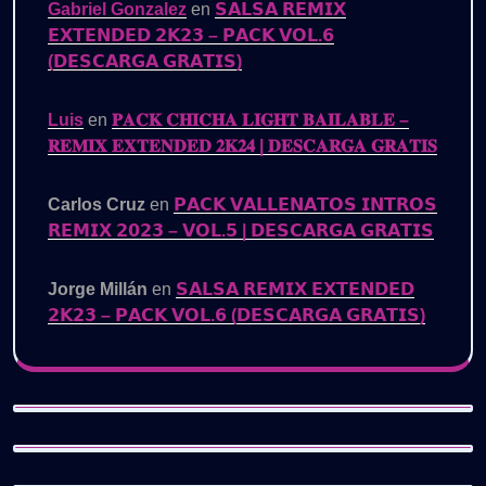
Gabriel Gonzalez
en
𝗦𝗔𝗟𝗦𝗔 𝗥𝗘𝗠𝗜𝗫
𝗘𝗫𝗧𝗘𝗡𝗗𝗘𝗗 𝟮𝗞𝟮𝟯 – 𝗣𝗔𝗖𝗞 𝗩𝗢𝗟.𝟲
(𝗗𝗘𝗦𝗖𝗔𝗥𝗚𝗔 𝗚𝗥𝗔𝗧𝗜𝗦)
Luis
en
𝐏𝐀𝐂𝐊 𝐂𝐇𝐈𝐂𝐇𝐀 𝐋𝐈𝐆𝐇𝐓 𝐁𝐀𝐈𝐋𝐀𝐁𝐋𝐄 –
𝐑𝐄𝐌𝐈𝐗 𝐄𝐗𝐓𝐄𝐍𝐃𝐄𝐃 𝟐𝐊𝟐𝟒 | 𝐃𝐄𝐒𝐂𝐀𝐑𝐆𝐀 𝐆𝐑𝐀𝐓𝐈𝐒
Carlos Cruz
en
𝗣𝗔𝗖𝗞 𝗩𝗔𝗟𝗟𝗘𝗡𝗔𝗧𝗢𝗦 𝗜𝗡𝗧𝗥𝗢𝗦
𝗥𝗘𝗠𝗜𝗫 𝟮𝟬𝟮𝟯 – 𝗩𝗢𝗟.𝟱 | 𝗗𝗘𝗦𝗖𝗔𝗥𝗚𝗔 𝗚𝗥𝗔𝗧𝗜𝗦
Jorge Millán
en
𝗦𝗔𝗟𝗦𝗔 𝗥𝗘𝗠𝗜𝗫 𝗘𝗫𝗧𝗘𝗡𝗗𝗘𝗗
𝟮𝗞𝟮𝟯 – 𝗣𝗔𝗖𝗞 𝗩𝗢𝗟.𝟲 (𝗗𝗘𝗦𝗖𝗔𝗥𝗚𝗔 𝗚𝗥𝗔𝗧𝗜𝗦)