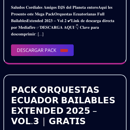
–
Junio
ECUATORIANA
𝐒𝐚𝐥𝐮𝐝𝐨𝐬 𝐂𝐨𝐫𝐝𝐢𝐚𝐥𝐞𝐬 𝐀𝐦𝐢𝐠𝐨𝐬 𝐃𝐉𝐒 𝐝𝐞𝐥 𝐏𝐥𝐚𝐧𝐞𝐭𝐚 𝐞𝐧𝐭𝐞𝐫𝐨𝐀𝐪𝐮𝐢 𝐥𝐞𝐬
De
–
EXTEND
𝐏𝐫𝐞𝐬𝐞𝐧𝐭𝐨 𝐞𝐬𝐭𝐞 𝐌𝐞𝐠𝐚 𝐏𝐚𝐜𝐤𝐎𝐫𝐪𝐮𝐞𝐬𝐭𝐚𝐬 𝐄𝐜𝐮𝐚𝐭𝐨𝐫𝐢𝐚𝐧𝐚𝐬 𝐅𝐮𝐥𝐥
2025
EXTENDED
𝐁𝐚𝐢𝐥𝐚𝐛𝐥𝐞𝐬𝐄𝐱𝐭𝐞𝐧𝐝𝐞𝐝 𝟐𝟎𝟐𝟑 – 𝐕𝐨𝐥.𝟐 ✔𝐋𝐢𝐧𝐤 𝐝𝐞 𝐝𝐞𝐬𝐜𝐚𝐫𝐠𝐚 𝐝𝐢𝐫𝐞𝐜𝐭𝐚
2023
2023
𝐩𝐨𝐫 𝐌𝐞𝐝𝐢𝐚𝐟𝐢𝐫𝐞 ✅𝐃𝐄𝐒𝐂𝐀𝐑𝐆𝐀 𝐀𝐐𝐔𝐈 👇 𝐂𝐥𝐚𝐯𝐞 𝐩𝐚𝐫𝐚
VOL.2
VOL.2
𝐝𝐞𝐬𝐜𝐨𝐦𝐩𝐫𝐢𝐦𝐢𝐫: [...]
(DESCARGA
GRATIS)
(DESCAR
DESCARGAR
DESCARGAR PACK
GRATIS)
PACK
𝗣𝗔𝗖𝗞 𝗢𝗥𝗤𝗨𝗘𝗦𝗧𝗔𝗦
𝗘𝗖𝗨𝗔𝗗𝗢𝗥 𝗕𝗔𝗜𝗟𝗔𝗕𝗟𝗘𝗦
𝗘𝗫𝗧𝗘𝗡𝗗𝗘𝗗 𝟮𝟬𝟮𝟱 –
𝗣𝗔𝗖𝗞
𝗩𝗢𝗟.𝟯 | 𝗚𝗥𝗔𝗧𝗜𝗦