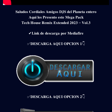
𝐒𝐚𝐥𝐮𝐝𝐨𝐬 𝐂𝐨𝐫𝐝𝐢𝐚𝐥𝐞𝐬 𝐀𝐦𝐢𝐠𝐨𝐬 𝐃𝐉𝐒 𝐝𝐞𝐥 𝐏𝐥𝐚𝐧𝐞𝐭𝐚 𝐞𝐧𝐭𝐞𝐫𝐨
𝐀𝐪𝐮𝐢 𝐥𝐞𝐬 𝐏𝐫𝐞𝐬𝐞𝐧𝐭𝐨 𝐞𝐬𝐭𝐞 𝐌𝐞𝐠𝐚 𝐏𝐚𝐜𝐤
𝐓𝐞𝐜𝐡 𝐇𝐨𝐮𝐬𝐞 𝐑𝐞𝐦𝐢𝐱 𝐄𝐱𝐭𝐞𝐧𝐝𝐞𝐝 𝟐𝟎𝟐𝟑 – 𝐕𝐨𝐥.𝟑
✔𝐋𝐢𝐧𝐤 𝐝𝐞 𝐝𝐞𝐬𝐜𝐚𝐫𝐠𝐚 𝐩𝐨𝐫 𝐌𝐞𝐝𝐢𝐚𝐟𝐢𝐫𝐞
✅𝐃𝐄𝐒𝐂𝐀𝐑𝐆𝐀 𝐀𝐐𝐔𝐈 𝐎𝐏𝐂𝐈𝐎𝐍 𝟏👇
✅𝐃𝐄𝐒𝐂𝐀𝐑𝐆𝐀 𝐀𝐐𝐔𝐈 𝐎𝐏𝐂𝐈𝐎𝐍 𝟐👇