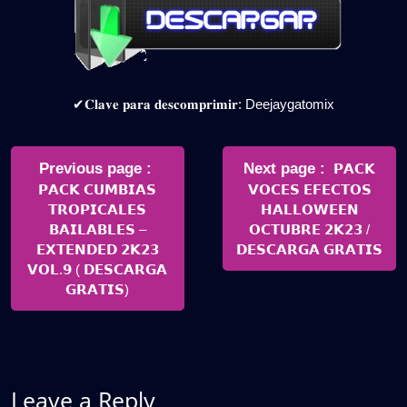
✔𝐂𝐥𝐚𝐯𝐞 𝐩𝐚𝐫𝐚 𝐝𝐞𝐬𝐜𝐨𝐦𝐩𝐫𝐢𝐦𝐢𝐫: Deejaygatomix
Navegación
de
Older
Newer
Previous page
Next page
𝗣𝗔𝗖𝗞
Posts
Posts
𝗣𝗔𝗖𝗞 𝗖𝗨𝗠𝗕𝗜𝗔𝗦
𝗩𝗢𝗖𝗘𝗦 𝗘𝗙𝗘𝗖𝗧𝗢𝗦
entradas
𝗧𝗥𝗢𝗣𝗜𝗖𝗔𝗟𝗘𝗦
𝗛𝗔𝗟𝗟𝗢𝗪𝗘𝗘𝗡
𝗕𝗔𝗜𝗟𝗔𝗕𝗟𝗘𝗦 –
𝗢𝗖𝗧𝗨𝗕𝗥𝗘 𝟮𝗞𝟮𝟯 /
𝗘𝗫𝗧𝗘𝗡𝗗𝗘𝗗 𝟮𝗞𝟮𝟯
𝗗𝗘𝗦𝗖𝗔𝗥𝗚𝗔 𝗚𝗥𝗔𝗧𝗜𝗦
𝗩𝗢𝗟.𝟵 ( 𝗗𝗘𝗦𝗖𝗔𝗥𝗚𝗔
𝗚𝗥𝗔𝗧𝗜𝗦)
Leave a Reply