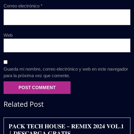
Correo electrónico
*
Web
Guarda mi nombre, correo electrónico y web en este navegador
para la próxima vez que comente.
Related Post
𝐏𝐀𝐂𝐊 𝐓𝐄𝐂𝐇 𝐇𝐎𝐔𝐒𝐄 – 𝐑𝐄𝐌𝐈𝐗 𝟐𝟎𝟐𝟒 𝐕𝐎𝐋.𝟏
| 𝐃𝐄𝐒𝐂𝐀𝐑𝐆𝐀 𝐆𝐑𝐀𝐓𝐈𝐒