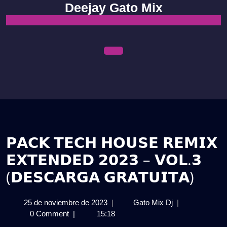
Skip
Deejay Gato Mix
to
content
Open
Menu
𝗣𝗔𝗖𝗞 𝗧𝗘𝗖𝗛 𝗛𝗢𝗨𝗦𝗘 𝗥𝗘𝗠𝗜𝗫
𝗘𝗫𝗧𝗘𝗡𝗗𝗘𝗗 𝟮𝟬𝟮𝟯 – 𝗩𝗢𝗟.𝟯
(𝗗𝗘𝗦𝗖𝗔𝗥𝗚𝗔 𝗚𝗥𝗔𝗧𝗨𝗜𝗧𝗔)
25
𝗣𝗔𝗖𝗞
25 de noviembre de 2023
|
Gato Mix Dj
|
de
𝗧𝗘𝗖𝗛
0 Comment
|
15:18
noviembre
𝗛𝗢𝗨𝗦𝗘