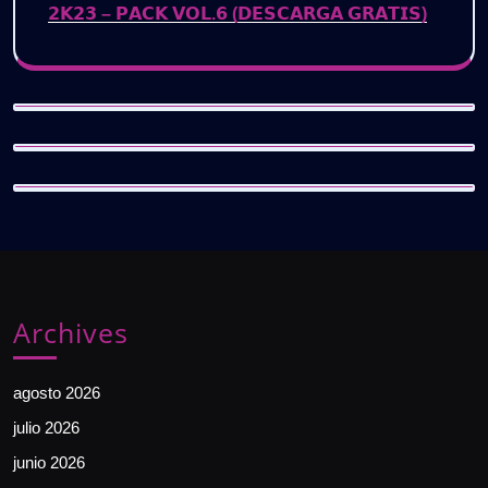
𝟮𝗞𝟮𝟯 – 𝗣𝗔𝗖𝗞 𝗩𝗢𝗟.𝟲 (𝗗𝗘𝗦𝗖𝗔𝗥𝗚𝗔 𝗚𝗥𝗔𝗧𝗜𝗦)
Archives
agosto 2026
julio 2026
junio 2026