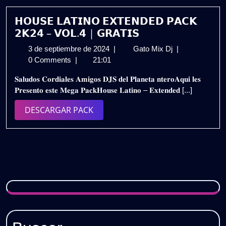
𝗛𝗢𝗨𝗦𝗘 𝗟𝗔𝗧𝗜𝗡𝗢 𝗘𝗫𝗧𝗘𝗡𝗗𝗘𝗗 𝗣𝗔𝗖𝗞
𝟮𝗞𝟮𝟰 – 𝗩𝗢𝗟.𝟰 | 𝗚𝗥𝗔𝗧𝗜𝗦
3
𝗛𝗢𝗨𝗦𝗘
3 de septiembre de 2024
|
Gato Mix Dj
|
de
𝗟𝗔𝗧𝗜𝗡𝗢
0 Comments
|
21:01
septiembre
𝗘𝗫𝗧𝗘𝗡𝗗𝗘𝗗
𝐒𝐚𝐥𝐮𝐝𝐨𝐬 𝐂𝐨𝐫𝐝𝐢𝐚𝐥𝐞𝐬 𝐀𝐦𝐢𝐠𝐨𝐬 𝐃𝐉𝐒 𝐝𝐞𝐥 𝐏𝐥𝐚𝐧𝐞𝐭𝐚 𝐧𝐭𝐞𝐫𝐨𝐀𝐪𝐮𝐢 𝐥𝐞𝐬
de
𝗣𝗔𝗖𝗞
𝐏𝐫𝐞𝐬𝐞𝐧𝐭𝐨 𝐞𝐬𝐭𝐞 𝐌𝐞𝐠𝐚 𝐏𝐚𝐜𝐤𝐇𝐨𝐮𝐬𝐞 𝐋𝐚𝐭𝐢𝐧𝐨 – 𝐄𝐱𝐭𝐞𝐧𝐝𝐞𝐝 [...]
2024
𝟮𝗞𝟮𝟰
–
DESCARGAR
DESCARGAR PACK
𝗩𝗢𝗟.𝟰
PACK
|
𝗚𝗥𝗔𝗧𝗜𝗦