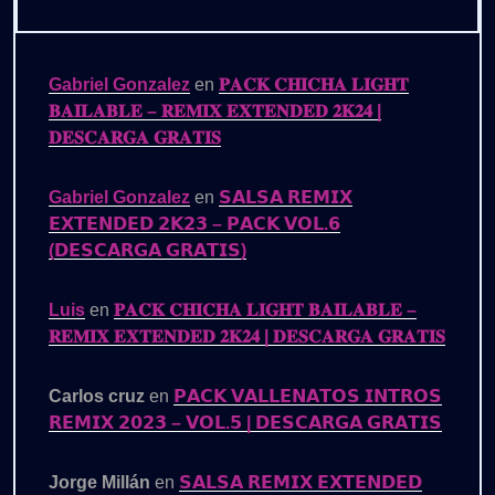
Gabriel Gonzalez
en
𝐏𝐀𝐂𝐊 𝐂𝐇𝐈𝐂𝐇𝐀 𝐋𝐈𝐆𝐇𝐓
𝐁𝐀𝐈𝐋𝐀𝐁𝐋𝐄 – 𝐑𝐄𝐌𝐈𝐗 𝐄𝐗𝐓𝐄𝐍𝐃𝐄𝐃 𝟐𝐊𝟐𝟒 |
𝐃𝐄𝐒𝐂𝐀𝐑𝐆𝐀 𝐆𝐑𝐀𝐓𝐈𝐒
Gabriel Gonzalez
en
𝗦𝗔𝗟𝗦𝗔 𝗥𝗘𝗠𝗜𝗫
𝗘𝗫𝗧𝗘𝗡𝗗𝗘𝗗 𝟮𝗞𝟮𝟯 – 𝗣𝗔𝗖𝗞 𝗩𝗢𝗟.𝟲
(𝗗𝗘𝗦𝗖𝗔𝗥𝗚𝗔 𝗚𝗥𝗔𝗧𝗜𝗦)
Luis
en
𝐏𝐀𝐂𝐊 𝐂𝐇𝐈𝐂𝐇𝐀 𝐋𝐈𝐆𝐇𝐓 𝐁𝐀𝐈𝐋𝐀𝐁𝐋𝐄 –
𝐑𝐄𝐌𝐈𝐗 𝐄𝐗𝐓𝐄𝐍𝐃𝐄𝐃 𝟐𝐊𝟐𝟒 | 𝐃𝐄𝐒𝐂𝐀𝐑𝐆𝐀 𝐆𝐑𝐀𝐓𝐈𝐒
Carlos cruz
en
𝗣𝗔𝗖𝗞 𝗩𝗔𝗟𝗟𝗘𝗡𝗔𝗧𝗢𝗦 𝗜𝗡𝗧𝗥𝗢𝗦
𝗥𝗘𝗠𝗜𝗫 𝟮𝟬𝟮𝟯 – 𝗩𝗢𝗟.𝟱 | 𝗗𝗘𝗦𝗖𝗔𝗥𝗚𝗔 𝗚𝗥𝗔𝗧𝗜𝗦
Jorge Millán
en
𝗦𝗔𝗟𝗦𝗔 𝗥𝗘𝗠𝗜𝗫 𝗘𝗫𝗧𝗘𝗡𝗗𝗘𝗗