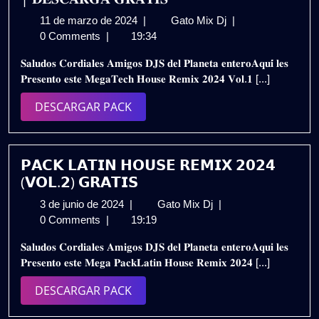
11
𝐏𝐀𝐂𝐊
11 de marzo de 2024
|
Gato Mix Dj
|
de
𝐓𝐄𝐂𝐇
0 Comments
|
19:34
marzo
𝐇𝐎𝐔𝐒𝐄
𝐒𝐚𝐥𝐮𝐝𝐨𝐬 𝐂𝐨𝐫𝐝𝐢𝐚𝐥𝐞𝐬 𝐀𝐦𝐢𝐠𝐨𝐬 𝐃𝐉𝐒 𝐝𝐞𝐥 𝐏𝐥𝐚𝐧𝐞𝐭𝐚 𝐞𝐧𝐭𝐞𝐫𝐨𝐀𝐪𝐮𝐢́ 𝐥𝐞𝐬
de
–
𝐏𝐫𝐞𝐬𝐞𝐧𝐭𝐨 𝐞𝐬𝐭𝐞 𝐌𝐞𝐠𝐚𝐓𝐞𝐜𝐡 𝐇𝐨𝐮𝐬𝐞 𝐑𝐞𝐦𝐢𝐱 𝟐𝟎𝟐𝟒 𝐕𝐨𝐥.𝟏 [...]
2024
𝐑𝐄𝐌𝐈𝐗
𝟐𝟎𝟐𝟒
DESCARGAR
DESCARGAR PACK
𝐕𝐎𝐋.𝟏
PACK
|
𝐃𝐄𝐒𝐂𝐀𝐑𝐆𝐀
𝐆𝐑𝐀𝐓𝐈𝐒
𝗣𝗔𝗖𝗞 𝗟𝗔𝗧𝗜𝗡 𝗛𝗢𝗨𝗦𝗘 𝗥𝗘𝗠𝗜𝗫 𝟮𝟬𝟮𝟰
(𝗩𝗢𝗟.𝟮) 𝗚𝗥𝗔𝗧𝗜𝗦
3
𝗣𝗔𝗖𝗞
3 de junio de 2024
|
Gato Mix Dj
|
de
𝗟𝗔𝗧𝗜𝗡
0 Comments
|
19:19
junio
𝗛𝗢𝗨𝗦𝗘
𝐒𝐚𝐥𝐮𝐝𝐨𝐬 𝐂𝐨𝐫𝐝𝐢𝐚𝐥𝐞𝐬 𝐀𝐦𝐢𝐠𝐨𝐬 𝐃𝐉𝐒 𝐝𝐞𝐥 𝐏𝐥𝐚𝐧𝐞𝐭𝐚 𝐞𝐧𝐭𝐞𝐫𝐨𝐀𝐪𝐮𝐢 𝐥𝐞𝐬
de
𝗥𝗘𝗠𝗜𝗫
𝐏𝐫𝐞𝐬𝐞𝐧𝐭𝐨 𝐞𝐬𝐭𝐞 𝐌𝐞𝐠𝐚 𝐏𝐚𝐜𝐤𝐋𝐚𝐭𝐢𝐧 𝐇𝐨𝐮𝐬𝐞 𝐑𝐞𝐦𝐢𝐱 𝟐𝟎𝟐𝟒 [...]
2024
𝟮𝟬𝟮𝟰
(𝗩𝗢𝗟.𝟮)
DESCARGAR
DESCARGAR PACK
𝗚𝗥𝗔𝗧𝗜𝗦
PACK