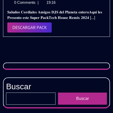
de
𝗧𝗘𝗖𝗛
0 Comments
|
19:16
octubre
𝗛𝗢𝗨𝗦𝗘
𝐒𝐚𝐥𝐮𝐝𝐨𝐬 𝐂𝐨𝐫𝐝𝐢𝐚𝐥𝐞𝐬 𝐀𝐦𝐢𝐠𝐨𝐬 𝐃𝐉𝐒 𝐝𝐞𝐥 𝐏𝐥𝐚𝐧𝐞𝐭𝐚 𝐞𝐧𝐭𝐞𝐫𝐨𝐀𝐪𝐮𝐢 𝐥𝐞𝐬
de
𝗥𝗘𝗠𝗜𝗫
𝐏𝐫𝐞𝐬𝐞𝐧𝐭𝐨 𝐞𝐬𝐭𝐞 𝐒𝐮𝐩𝐞𝐫 𝐏𝐚𝐜𝐤𝐓𝐞𝐜𝐡 𝐇𝐨𝐮𝐬𝐞 𝐑𝐞𝐦𝐢𝐱 𝟐𝟎𝟐𝟒 [...]
2024
𝟮𝟬𝟮𝟰
–
DESCARGAR
DESCARGAR PACK
𝗩𝗢𝗟.𝟮
PACK
|
𝗚𝗥𝗔𝗧𝗜𝗦
Buscar
Buscar