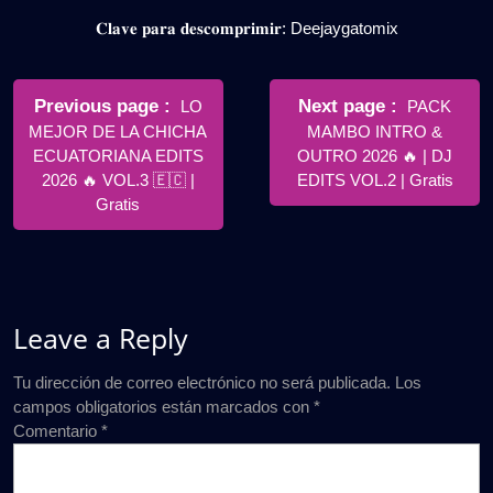
𝐂𝐥𝐚𝐯𝐞 𝐩𝐚𝐫𝐚 𝐝𝐞𝐬𝐜𝐨𝐦𝐩𝐫𝐢𝐦𝐢𝐫: Deejaygatomix
Navegación
de
Older
Newer
Previous page
Next page
LO
PACK
Posts
Posts
MEJOR DE LA CHICHA
MAMBO INTRO &
entradas
ECUATORIANA EDITS
OUTRO 2026 🔥 | DJ
2026 🔥 VOL.3 🇪🇨 |
EDITS VOL.2 | Gratis
Gratis
Leave a Reply
Tu dirección de correo electrónico no será publicada.
Los
campos obligatorios están marcados con
*
Comentario
*