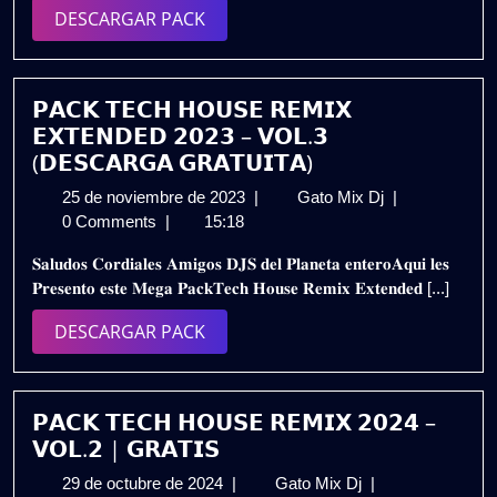
–
DESCARGAR
DESCARGAR PACK
𝗩𝗢𝗟.𝟯
PACK
|
𝗚𝗥𝗔𝗧𝗜𝗦
𝗣𝗔𝗖𝗞 𝗧𝗘𝗖𝗛 𝗛𝗢𝗨𝗦𝗘 𝗥𝗘𝗠𝗜𝗫
𝗘𝗫𝗧𝗘𝗡𝗗𝗘𝗗 𝟮𝟬𝟮𝟯 – 𝗩𝗢𝗟.𝟯
(𝗗𝗘𝗦𝗖𝗔𝗥𝗚𝗔 𝗚𝗥𝗔𝗧𝗨𝗜𝗧𝗔)
25
𝗣𝗔𝗖𝗞
25 de noviembre de 2023
|
Gato Mix Dj
|
de
𝗧𝗘𝗖𝗛
0 Comments
|
15:18
noviembre
𝗛𝗢𝗨𝗦𝗘
𝐒𝐚𝐥𝐮𝐝𝐨𝐬 𝐂𝐨𝐫𝐝𝐢𝐚𝐥𝐞𝐬 𝐀𝐦𝐢𝐠𝐨𝐬 𝐃𝐉𝐒 𝐝𝐞𝐥 𝐏𝐥𝐚𝐧𝐞𝐭𝐚 𝐞𝐧𝐭𝐞𝐫𝐨𝐀𝐪𝐮𝐢 𝐥𝐞𝐬
de
𝗥𝗘𝗠𝗜𝗫
𝐏𝐫𝐞𝐬𝐞𝐧𝐭𝐨 𝐞𝐬𝐭𝐞 𝐌𝐞𝐠𝐚 𝐏𝐚𝐜𝐤𝐓𝐞𝐜𝐡 𝐇𝐨𝐮𝐬𝐞 𝐑𝐞𝐦𝐢𝐱 𝐄𝐱𝐭𝐞𝐧𝐝𝐞𝐝 [...]
2023
𝗘𝗫𝗧𝗘𝗡𝗗𝗘𝗗
𝟮𝟬𝟮𝟯
DESCARGAR
DESCARGAR PACK
–
PACK
𝗩𝗢𝗟.𝟯
(𝗗𝗘𝗦𝗖𝗔𝗥𝗚𝗔
𝗚𝗥𝗔𝗧𝗨𝗜𝗧𝗔)
𝗣𝗔𝗖𝗞 𝗧𝗘𝗖𝗛 𝗛𝗢𝗨𝗦𝗘 𝗥𝗘𝗠𝗜𝗫 𝟮𝟬𝟮𝟰 –
𝗩𝗢𝗟.𝟮 | 𝗚𝗥𝗔𝗧𝗜𝗦
29
𝗣𝗔𝗖𝗞
29 de octubre de 2024
|
Gato Mix Dj
|