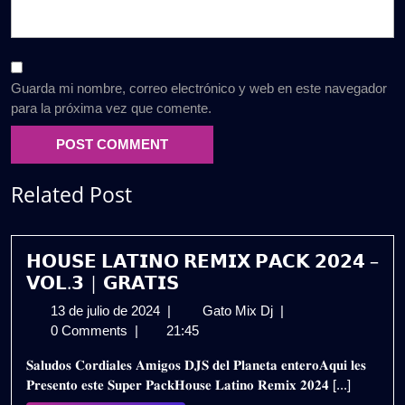
Guarda mi nombre, correo electrónico y web en este navegador
para la próxima vez que comente.
Related Post
𝗛𝗢𝗨𝗦𝗘 𝗟𝗔𝗧𝗜𝗡𝗢 𝗥𝗘𝗠𝗜𝗫 𝗣𝗔𝗖𝗞 𝟮𝟬𝟮𝟰 –
𝗩𝗢𝗟.𝟯 | 𝗚𝗥𝗔𝗧𝗜𝗦
13
𝗛𝗢𝗨𝗦𝗘
13 de julio de 2024
|
Gato Mix Dj
|
de
𝗟𝗔𝗧𝗜𝗡𝗢
0 Comments
|
21:45
julio
𝗥𝗘𝗠𝗜𝗫
𝐒𝐚𝐥𝐮𝐝𝐨𝐬 𝐂𝐨𝐫𝐝𝐢𝐚𝐥𝐞𝐬 𝐀𝐦𝐢𝐠𝐨𝐬 𝐃𝐉𝐒 𝐝𝐞𝐥 𝐏𝐥𝐚𝐧𝐞𝐭𝐚 𝐞𝐧𝐭𝐞𝐫𝐨𝐀𝐪𝐮𝐢 𝐥𝐞𝐬
de
𝗣𝗔𝗖𝗞
𝐏𝐫𝐞𝐬𝐞𝐧𝐭𝐨 𝐞𝐬𝐭𝐞 𝐒𝐮𝐩𝐞𝐫 𝐏𝐚𝐜𝐤𝐇𝐨𝐮𝐬𝐞 𝐋𝐚𝐭𝐢𝐧𝐨 𝐑𝐞𝐦𝐢𝐱 𝟐𝟎𝟐𝟒 [...]
2024
𝟮𝟬𝟮𝟰