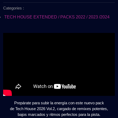
de
PACK
Categories :
2026
2026
🔥
TECH HOUSE EXTENDED / PACKS 2022 / 2023 /2024
VOL.2
|
CLUB
VIBES
🔊
Gratis
Prepárate para subir la energía con este nuevo pack
de Tech House 2026 Vol.2, cargado de remixes potentes,
bajos marcados y ritmos perfectos para la pista.