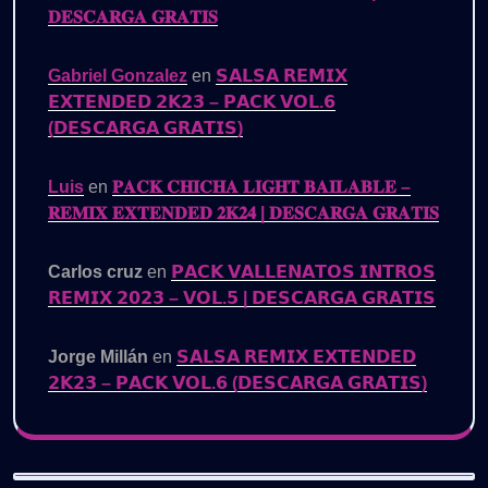
𝐃𝐄𝐒𝐂𝐀𝐑𝐆𝐀 𝐆𝐑𝐀𝐓𝐈𝐒
Gabriel Gonzalez
en
𝗦𝗔𝗟𝗦𝗔 𝗥𝗘𝗠𝗜𝗫
𝗘𝗫𝗧𝗘𝗡𝗗𝗘𝗗 𝟮𝗞𝟮𝟯 – 𝗣𝗔𝗖𝗞 𝗩𝗢𝗟.𝟲
(𝗗𝗘𝗦𝗖𝗔𝗥𝗚𝗔 𝗚𝗥𝗔𝗧𝗜𝗦)
Luis
en
𝐏𝐀𝐂𝐊 𝐂𝐇𝐈𝐂𝐇𝐀 𝐋𝐈𝐆𝐇𝐓 𝐁𝐀𝐈𝐋𝐀𝐁𝐋𝐄 –
𝐑𝐄𝐌𝐈𝐗 𝐄𝐗𝐓𝐄𝐍𝐃𝐄𝐃 𝟐𝐊𝟐𝟒 | 𝐃𝐄𝐒𝐂𝐀𝐑𝐆𝐀 𝐆𝐑𝐀𝐓𝐈𝐒
Carlos cruz
en
𝗣𝗔𝗖𝗞 𝗩𝗔𝗟𝗟𝗘𝗡𝗔𝗧𝗢𝗦 𝗜𝗡𝗧𝗥𝗢𝗦
𝗥𝗘𝗠𝗜𝗫 𝟮𝟬𝟮𝟯 – 𝗩𝗢𝗟.𝟱 | 𝗗𝗘𝗦𝗖𝗔𝗥𝗚𝗔 𝗚𝗥𝗔𝗧𝗜𝗦
Jorge Millán
en
𝗦𝗔𝗟𝗦𝗔 𝗥𝗘𝗠𝗜𝗫 𝗘𝗫𝗧𝗘𝗡𝗗𝗘𝗗
𝟮𝗞𝟮𝟯 – 𝗣𝗔𝗖𝗞 𝗩𝗢𝗟.𝟲 (𝗗𝗘𝗦𝗖𝗔𝗥𝗚𝗔 𝗚𝗥𝗔𝗧𝗜𝗦)