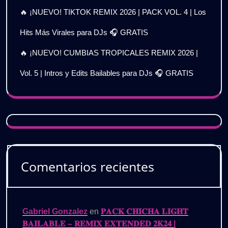
🔥 ¡NUEVO! TIKTOK REMIX 2026 | PACK VOL. 4 | Los
Hits Más Virales para DJs 🎧 GRATIS
🔥 ¡NUEVO! CUMBIAS TROPICALES REMIX 2026 |
Vol. 5 | Intros y Edits Bailables para DJs 🎧 GRATIS
Comentarios recientes
Gabriel Gonzalez
en
𝐏𝐀𝐂𝐊 𝐂𝐇𝐈𝐂𝐇𝐀 𝐋𝐈𝐆𝐇𝐓
𝐁𝐀𝐈𝐋𝐀𝐁𝐋𝐄 – 𝐑𝐄𝐌𝐈𝐗 𝐄𝐗𝐓𝐄𝐍𝐃𝐄𝐃 𝟐𝐊𝟐𝟒 |