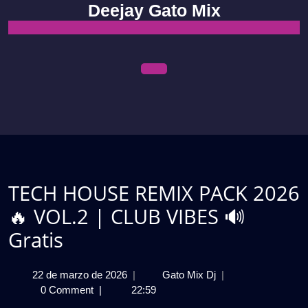
Skip
Deejay Gato Mix
to
content
Open
Menu
TECH HOUSE REMIX PACK 2026
🔥 VOL.2 | CLUB VIBES 🔊
Gratis
22
TECH
22 de marzo de 2026
|
Gato Mix Dj
|
de
HOUSE
0 Comment
|
22:59
marzo
REMIX