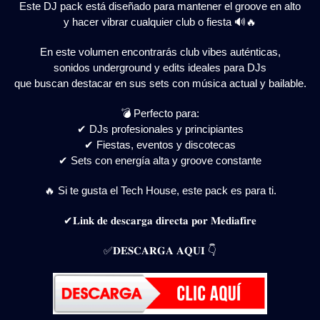
Este DJ pack está diseñado para mantener el groove en alto
y hacer vibrar cualquier club o fiesta 🔊🔥
En este volumen encontrarás club vibes auténticas,
sonidos underground y edits ideales para DJs
que buscan destacar en sus sets con música actual y bailable.
💣 Perfecto para:
✔ DJs profesionales y principiantes
✔ Fiestas, eventos y discotecas
✔ Sets con energía alta y groove constante
🔥 Si te gusta el Tech House, este pack es para ti.
✔𝐋𝐢𝐧𝐤 𝐝𝐞 𝐝𝐞𝐬𝐜𝐚𝐫𝐠𝐚 𝐝𝐢𝐫𝐞𝐜𝐭𝐚 𝐩𝐨𝐫 𝐌𝐞𝐝𝐢𝐚𝐟𝐢𝐫𝐞
✅𝐃𝐄𝐒𝐂𝐀𝐑𝐆𝐀 𝐀𝐐𝐔𝐈 👇