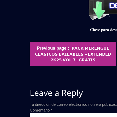
𝐂𝐥𝐚𝐯𝐞 𝐩𝐚𝐫𝐚 𝐝
Navegación
Older
Previous page
𝗣𝗔𝗖𝗞 𝗠𝗘𝗥𝗘𝗡𝗚𝗨𝗘
de
Posts
𝗖𝗟𝗔𝗦𝗜𝗖𝗢𝗦 𝗕𝗔𝗜𝗟𝗔𝗕𝗟𝗘𝗦 – 𝗘𝗫𝗧𝗘𝗡𝗗𝗘𝗗
entradas
𝟮𝗞𝟮𝟱 𝗩𝗢𝗟.𝟳 | 𝗚𝗥𝗔𝗧𝗜𝗦
Leave a Reply
Tu dirección de correo electrónico no será publicad
Comentario
*