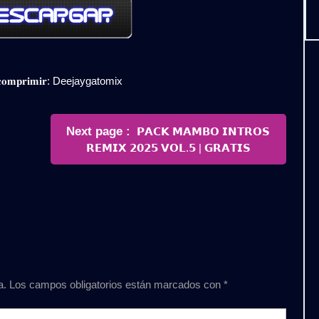
𝐞𝐬𝐜𝐨𝐦𝐩𝐫𝐢𝐦𝐢𝐫: Deejaygatomix
Newer
Next page
𝗣𝗔𝗖𝗞 𝗠𝗔𝗠𝗕𝗢 𝗜𝗡𝗧𝗥𝗢𝗦
Posts
𝗥𝗘𝗠𝗜𝗫 𝟮𝟬𝟮𝟱 𝗩𝗢𝗟.𝟱 | 𝗚𝗥𝗔𝗧𝗜𝗦
a.
Los campos obligatorios están marcados con
*