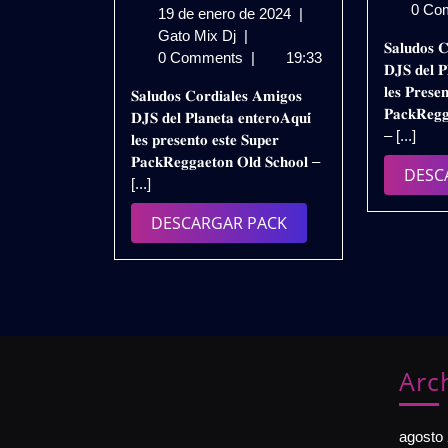
0 Co
19
19 de enero de 2024
|
𝗣𝗔𝗖𝗞
de
Gato Mix Dj
|
𝐒𝐚𝐥𝐮𝐝𝐨𝐬 𝐂
𝗥𝗘𝗚𝗚𝗔𝗘𝗧𝗢𝗡
enero
0 Comments
|
19:33
𝐃𝐉𝐒 𝐝𝐞𝐥 𝐏
𝗢𝗟𝗗
de
𝐥𝐞𝐬 𝐏𝐫𝐞𝐬𝐞
𝐒𝐚𝐥𝐮𝐝𝐨𝐬 𝐂𝐨𝐫𝐝𝐢𝐚𝐥𝐞𝐬 𝐀𝐦𝐢𝐠𝐨𝐬
𝗦𝗖𝗛𝗢𝗢𝗟
2024
𝐏𝐚𝐜𝐤𝐑𝐞𝐠𝐠
𝐃𝐉𝐒 𝐝𝐞𝐥 𝐏𝐥𝐚𝐧𝐞𝐭𝐚 𝐞𝐧𝐭𝐞𝐫𝐨𝐀𝐪𝐮𝐢́
–
– [...]
𝐥𝐞𝐬 𝐩𝐫𝐞𝐬𝐞𝐧𝐭𝐨 𝐞𝐬𝐭𝐞 𝐒𝐮𝐩𝐞𝐫
𝗜𝗡𝗧𝗥𝗢𝗦
𝐏𝐚𝐜𝐤𝐑𝐞𝐠𝐠𝐚𝐞𝐭𝐨𝐧 𝐎𝐥𝐝 𝐒𝐜𝐡𝐨𝐨𝐥 –
𝗥𝗘𝗠𝗜𝗫
DESC
[...]
𝟮𝟬𝟮𝟰
𝗩𝗢𝗟.𝟭
DESCARGAR
DESCARGAR PACK
|
PACK
𝗗𝗘𝗦𝗖𝗔𝗥𝗚𝗔
𝗚𝗥𝗔𝗧𝗜𝗦
Arc
agosto