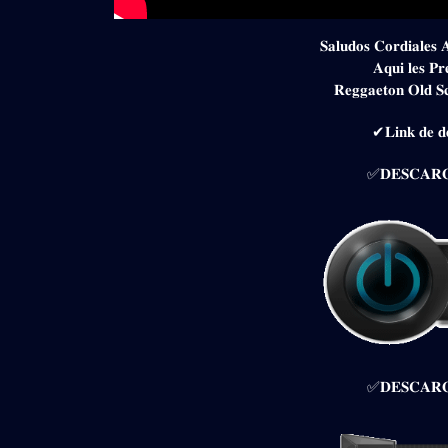
𝐒𝐚𝐥𝐮𝐝𝐨𝐬 𝐂𝐨𝐫𝐝𝐢𝐚𝐥𝐞𝐬 
𝐀𝐪𝐮𝐢 𝐥𝐞𝐬 𝐏𝐫
𝐑𝐞𝐠𝐠𝐚𝐞𝐭𝐨𝐧 𝐎𝐥𝐝 𝐒
✔𝐋𝐢𝐧𝐤 𝐝𝐞 𝐝𝐞
✅𝐃𝐄𝐒𝐂𝐀𝐑𝐆
✅𝐃𝐄𝐒𝐂𝐀𝐑𝐆