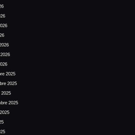
26
026
026
026
2026
 2026
2026
bre 2025
bre 2025
e 2025
mbre 2025
 2025
25
025