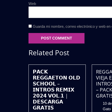
Web
Guarda mi nombre, correo electrónico y web en
Related Post
𝗣𝗔𝗖𝗞
REGGA
𝗥𝗘𝗚𝗚𝗔𝗘𝗧𝗢𝗡 𝗢𝗟𝗗
VIEJA 
𝗦𝗖𝗛𝗢𝗢𝗟 –
INTRO
𝗜𝗡𝗧𝗥𝗢𝗦 𝗥𝗘𝗠𝗜𝗫
– PACK
𝟮𝟬𝟮𝟰 𝗩𝗢𝗟.𝟭 |
GRATI
𝗗𝗘𝗦𝗖𝗔𝗥𝗚𝗔
10 de
𝗚𝗥𝗔𝗧𝗜𝗦
Gato