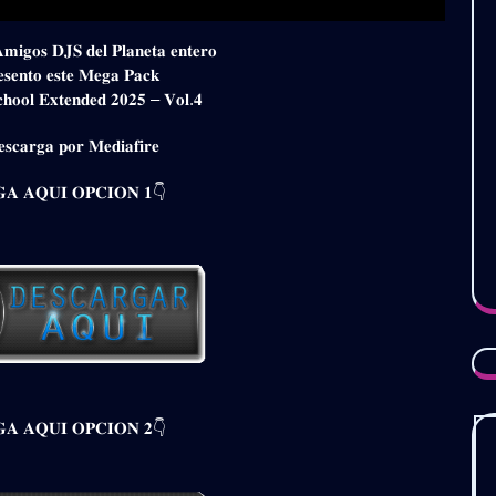
𝐀𝐦𝐢𝐠𝐨𝐬 𝐃𝐉𝐒 𝐝𝐞𝐥 𝐏𝐥𝐚𝐧𝐞𝐭𝐚 𝐞𝐧𝐭𝐞𝐫𝐨
𝐞𝐬𝐞𝐧𝐭𝐨 𝐞𝐬𝐭𝐞 𝐌𝐞𝐠𝐚 𝐏𝐚𝐜𝐤
𝐡𝐨𝐨𝐥 𝐄𝐱𝐭𝐞𝐧𝐝𝐞𝐝 𝟐𝟎𝟐𝟓 – 𝐕𝐨𝐥.𝟒
𝐬𝐜𝐚𝐫𝐠𝐚 𝐩𝐨𝐫 𝐌𝐞𝐝𝐢𝐚𝐟𝐢𝐫𝐞
𝐀 𝐀𝐐𝐔𝐈 𝐎𝐏𝐂𝐈𝐎𝐍 𝟏👇
𝐀 𝐀𝐐𝐔𝐈 𝐎𝐏𝐂𝐈𝐎𝐍 𝟐👇