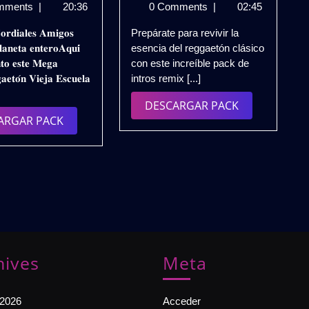
LA
julio
Old
junio
mments
|
20:36
0 Comments
|
02:45
VIEJA
de
School
de
𝐨𝐫𝐝𝐢𝐚𝐥𝐞𝐬 𝐀𝐦𝐢𝐠𝐨𝐬
Prepárate para revivir la
ESCUELA
2025
Intros
2026
𝐚𝐧𝐞𝐭𝐚 𝐞𝐧𝐭𝐞𝐫𝐨𝐀𝐪𝐮𝐢́
esencia del reggaetón clásico
–
Remix
𝐧𝐭𝐨 𝐞𝐬𝐭𝐞 𝐌𝐞𝐠𝐚
con este increíble pack de
INTROS
2026
𝐞𝐭𝐨́𝐧 𝐕𝐢𝐞𝐣𝐚 𝐄𝐬𝐜𝐮𝐞𝐥𝐚
intros remix [...]
REMIX
🔥
2K25
PACK
DESCARGAR
DESCARGAR PACK
–
VOL.
DESCARGAR
ARGAR PACK
PACK
PACK
4
PACK
VOL.5
(Full
|
Perreo
GRATIS
Pesado)
GRATIS
hives
Meta
 2026
Acceder