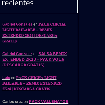
recientes
Gabriel Gonzalez
en
𝐏𝐀𝐂𝐊 𝐂𝐇𝐈𝐂𝐇𝐀
𝐋𝐈𝐆𝐇𝐓 𝐁𝐀𝐈𝐋𝐀𝐁𝐋𝐄 – 𝐑𝐄𝐌𝐈𝐗
𝐄𝐗𝐓𝐄𝐍𝐃𝐄𝐃 𝟐𝐊𝟐𝟒 | 𝐃𝐄𝐒𝐂𝐀𝐑𝐆𝐀
𝐆𝐑𝐀𝐓𝐈𝐒
Gabriel Gonzalez
en
𝗦𝗔𝗟𝗦𝗔 𝗥𝗘𝗠𝗜𝗫
𝗘𝗫𝗧𝗘𝗡𝗗𝗘𝗗 𝟮𝗞𝟮𝟯 – 𝗣𝗔𝗖𝗞 𝗩𝗢𝗟.𝟲
(𝗗𝗘𝗦𝗖𝗔𝗥𝗚𝗔 𝗚𝗥𝗔𝗧𝗜𝗦)
Luis
en
𝐏𝐀𝐂𝐊 𝐂𝐇𝐈𝐂𝐇𝐀 𝐋𝐈𝐆𝐇𝐓
𝐁𝐀𝐈𝐋𝐀𝐁𝐋𝐄 – 𝐑𝐄𝐌𝐈𝐗 𝐄𝐗𝐓𝐄𝐍𝐃𝐄𝐃
𝟐𝐊𝟐𝟒 | 𝐃𝐄𝐒𝐂𝐀𝐑𝐆𝐀 𝐆𝐑𝐀𝐓𝐈𝐒
Carlos cruz
en
𝗣𝗔𝗖𝗞 𝗩𝗔𝗟𝗟𝗘𝗡𝗔𝗧𝗢𝗦