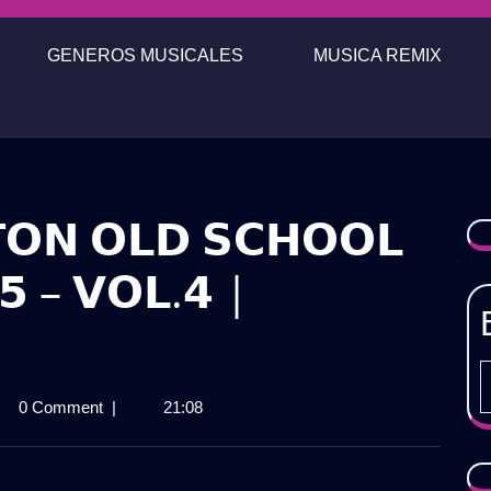
GENEROS MUSICALES
MUSICA REMIX
𝗢𝗡 𝗢𝗟𝗗 𝗦𝗖𝗛𝗢𝗢𝗟
𝟱 – 𝗩𝗢𝗟.𝟰 |
𝗞
0 Comment
|
21:08
𝗚𝗔𝗘𝗧𝗢𝗡
𝗢𝗢𝗟