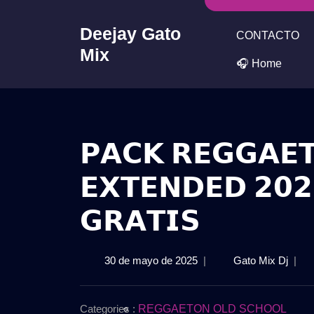
Skip
to
Deejay Gato
CONTACTO
content
Mix
🎧 Home
𝗣𝗔𝗖𝗞 𝗥𝗘𝗚𝗚𝗔𝗘
𝗘𝗫𝗧𝗘𝗡𝗗𝗘𝗗 𝟮𝟬𝟮
𝗚𝗥𝗔𝗧𝗜𝗦
30
𝗣𝗔𝗖
30 de mayo de 2025
|
Gato Mix Dj
|
de
𝗥𝗘𝗚
mayo
𝗢𝗟𝗗
de
𝗦𝗖𝗛
Categories :
REGGAETON OLD SCHOOL