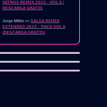
𝗜𝗡𝗧𝗥𝗢𝗦 𝗥𝗘𝗠𝗜𝗫 𝟮𝟬𝟮𝟯 – 𝗩𝗢𝗟.𝟱 |
𝗗𝗘𝗦𝗖𝗔𝗥𝗚𝗔 𝗚𝗥𝗔𝗧𝗜𝗦
Jorge Millán
en
𝗦𝗔𝗟𝗦𝗔 𝗥𝗘𝗠𝗜𝗫
𝗘𝗫𝗧𝗘𝗡𝗗𝗘𝗗 𝟮𝗞𝟮𝟯 – 𝗣𝗔𝗖𝗞 𝗩𝗢𝗟.𝟲
(𝗗𝗘𝗦𝗖𝗔𝗥𝗚𝗔 𝗚𝗥𝗔𝗧𝗜𝗦)