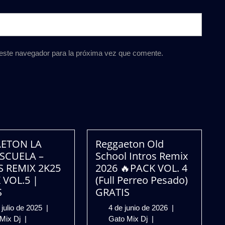
 este navegador para la próxima vez que comente.
ETON LA
Reggaeton Old
ESCUELA –
School Intros Remix
S REMIX 2K25
2026 🔥PACK VOL. 4
 VOL.5 |
(Full Perreo Pesado)
S
GRATIS
10
4
 julio de 2025
|
4 de junio de 2026
|
REGGAETON
de
Reggaeton
de
 Mix Dj
|
Gato Mix Dj
|