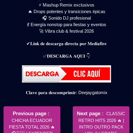
⚡ Mashup Remix exclusivos
🔥 Drops potentes y transiciones épicas
🎧 Sonido DJ profesional
💃 Energía nonstop para fiestas y eventos
🚀 Vibra club & festival 2026
✔𝐋𝐢𝐧𝐤 𝐝𝐞 𝐝𝐞𝐬𝐜𝐚𝐫𝐠𝐚 𝐝𝐢𝐫𝐞𝐜𝐭𝐚 𝐩𝐨𝐫 𝐌𝐞𝐝𝐢𝐚𝐟𝐢𝐫𝐞
✅𝐃𝐄𝐒𝐂𝐀𝐑𝐆𝐀 𝐀𝐐𝐔𝐈 👇
𝐂𝐥𝐚𝐯𝐞 𝐩𝐚𝐫𝐚 𝐝𝐞𝐬𝐜𝐨𝐦𝐩𝐫𝐢𝐦𝐢𝐫: Deejaygatomix
Navegación
de
Older
Newer
Previous page
Next page
CLASSIC
Posts
Posts
CHICHA ECUADOR
RETRO HITS 2026 🔥 |
entradas
FIESTA TOTAL 2026 🔥
INTRO OUTRO PACK