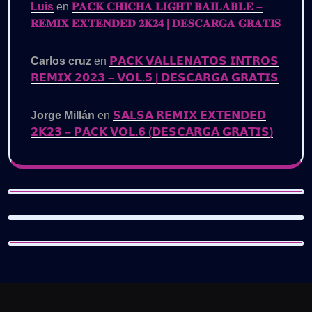
Luis
en
𝐏𝐀𝐂𝐊 𝐂𝐇𝐈𝐂𝐇𝐀 𝐋𝐈𝐆𝐇𝐓 𝐁𝐀𝐈𝐋𝐀𝐁𝐋𝐄 –
𝐑𝐄𝐌𝐈𝐗 𝐄𝐗𝐓𝐄𝐍𝐃𝐄𝐃 𝟐𝐊𝟐𝟒 | 𝐃𝐄𝐒𝐂𝐀𝐑𝐆𝐀 𝐆𝐑𝐀𝐓𝐈𝐒
Carlos cruz
en
𝗣𝗔𝗖𝗞 𝗩𝗔𝗟𝗟𝗘𝗡𝗔𝗧𝗢𝗦 𝗜𝗡𝗧𝗥𝗢𝗦
𝗥𝗘𝗠𝗜𝗫 𝟮𝟬𝟮𝟯 – 𝗩𝗢𝗟.𝟱 | 𝗗𝗘𝗦𝗖𝗔𝗥𝗚𝗔 𝗚𝗥𝗔𝗧𝗜𝗦
Jorge Millán
en
𝗦𝗔𝗟𝗦𝗔 𝗥𝗘𝗠𝗜𝗫 𝗘𝗫𝗧𝗘𝗡𝗗𝗘𝗗
𝟮𝗞𝟮𝟯 – 𝗣𝗔𝗖𝗞 𝗩𝗢𝗟.𝟲 (𝗗𝗘𝗦𝗖𝗔𝗥𝗚𝗔 𝗚𝗥𝗔𝗧𝗜𝗦)