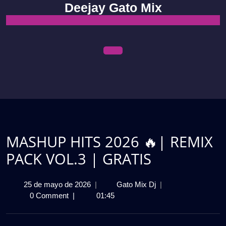
Skip
Deejay Gato Mix
to
content
Open
Menu
MASHUP HITS 2026 🔥| REMIX
PACK VOL.3 | GRATIS
25
MASHUP
25 de mayo de 2026
|
Gato Mix Dj
|
de
HITS
0 Comment
|
01:45
mayo
2026
de
🔥|