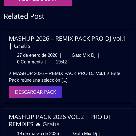
Related Post
MASHUP 2026 – REMIX PACK PRO DJ Vol.1
| Gratis
27
MASHUP
27 de enero de 2026
|
Gato Mix Dj
|
de
2026
0 Comments
|
19:42
enero
–
⚡ MASHUP 2026 – REMIX PACK PRO DJ Vol.1 ⚡ Este
de
REMIX
Pack reúne una selección [...]
2026
PACK
PRO
DESCARGAR
DESCARGAR PACK
DJ
PACK
Vol.1
|
Gratis
MASHUP PACK 2026 VOL.2 | PRO DJ
REMIXES 🔥 Gratis
19
MASHUP
19 de marzo de 2026
|
Gato Mix Dj
|