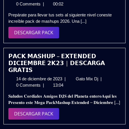
de
PACK
0 Comments
|
00:02
marzo
2026
Prepárate para llevar tus sets al siguiente nivel coneste
de
VOL.2
increíble pack de mashups 2026. Una [...]
2026
|
PRO
DESCARGAR
DESCARGAR PACK
DJ
PACK
REMIXES
🔥
Gratis
𝗣𝗔𝗖𝗞 𝗠𝗔𝗦𝗛𝗨𝗣 – 𝗘𝗫𝗧𝗘𝗡𝗗𝗘𝗗
𝗗𝗜𝗖𝗜𝗘𝗠𝗕𝗥𝗘 𝟮𝗞𝟮𝟯 | 𝗗𝗘𝗦𝗖𝗔𝗥𝗚𝗔
𝗚𝗥𝗔𝗧𝗜𝗦
14
𝗣𝗔𝗖𝗞
14 de diciembre de 2023
|
Gato Mix Dj
|
de
𝗠𝗔𝗦𝗛𝗨𝗣
0 Comments
|
13:04
diciembre
–
𝐒𝐚𝐥𝐮𝐝𝐨𝐬 𝐂𝐨𝐫𝐝𝐢𝐚𝐥𝐞𝐬 𝐀𝐦𝐢𝐠𝐨𝐬 𝐃𝐉𝐒 𝐝𝐞𝐥 𝐏𝐥𝐚𝐧𝐞𝐭𝐚 𝐞𝐧𝐭𝐞𝐫𝐨𝐀𝐪𝐮𝐢́ 𝐥𝐞𝐬
de
𝗘𝗫𝗧𝗘𝗡𝗗𝗘𝗗
𝐏𝐫𝐞𝐬𝐞𝐧𝐭𝐨 𝐞𝐬𝐭𝐞 𝐌𝐞𝐠𝐚 𝐏𝐚𝐜𝐤𝐌𝐚𝐬𝐡𝐮𝐩 𝐄𝐱𝐭𝐞𝐧𝐝𝐞𝐝 – 𝐃𝐢𝐜𝐢𝐞𝐦𝐛𝐫𝐞 [...]
2023
𝗗𝗜𝗖𝗜𝗘𝗠𝗕𝗥𝗘
𝟮𝗞𝟮𝟯
DESCARGAR
DESCARGAR PACK
|
PACK
𝗗𝗘𝗦𝗖𝗔𝗥𝗚𝗔