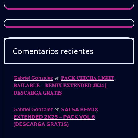
Comentarios recientes
Gabriel Gonzalez
en
𝐏𝐀𝐂𝐊 𝐂𝐇𝐈𝐂𝐇𝐀 𝐋𝐈𝐆𝐇𝐓
𝐁𝐀𝐈𝐋𝐀𝐁𝐋𝐄 – 𝐑𝐄𝐌𝐈𝐗 𝐄𝐗𝐓𝐄𝐍𝐃𝐄𝐃 𝟐𝐊𝟐𝟒 |
𝐃𝐄𝐒𝐂𝐀𝐑𝐆𝐀 𝐆𝐑𝐀𝐓𝐈𝐒
Gabriel Gonzalez
en
𝗦𝗔𝗟𝗦𝗔 𝗥𝗘𝗠𝗜𝗫
𝗘𝗫𝗧𝗘𝗡𝗗𝗘𝗗 𝟮𝗞𝟮𝟯 – 𝗣𝗔𝗖𝗞 𝗩𝗢𝗟.𝟲
(𝗗𝗘𝗦𝗖𝗔𝗥𝗚𝗔 𝗚𝗥𝗔𝗧𝗜𝗦)