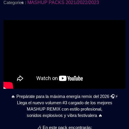
2026
REMIX
Categories :
MASHUP PACKS 2021/2022/2023
PACK
VOL.3
|
GRATIS
🔥 Prepárate para la máxima energía remix del 2026 🎧⚡
Llega el nuevo volumen #3 cargado de los mejores
MASHUP REMIX con estilo profesional,
sonidos explosivos y vibra festivalera 🔥
🎶 En este pack encontrarás: