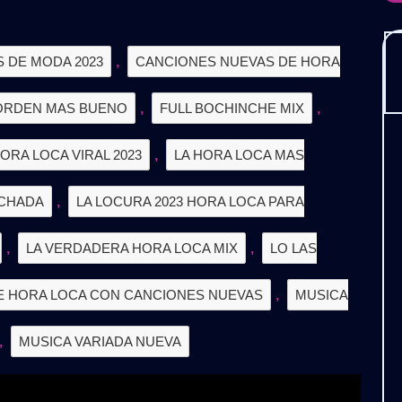
𝗜𝗖𝗔
𝗡𝗗𝗘𝗗

S DE MODA 2023
,
CANCIONES NUEVAS DE HORA
𝟰
ORDEN MAS BUENO
𝗖𝗔𝗥𝗚𝗔
,
FULL BOCHINCHE MIX
,
𝗜𝗦
ORA LOCA VIRAL 2023
,
LA HORA LOCA MAS
UCHADA
,
LA LOCURA 2023 HORA LOCA PARA
,
LA VERDADERA HORA LOCA MIX
,
LO LAS
E HORA LOCA CON CANCIONES NUEVAS
,
MUSICA
,
MUSICA VARIADA NUEVA