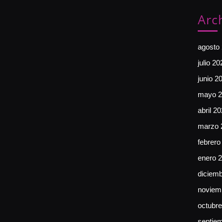
Arc
agosto
julio 20
junio 2
mayo 2
abril 2
marzo 
febrero
enero 
diciem
noviem
octubr
septie