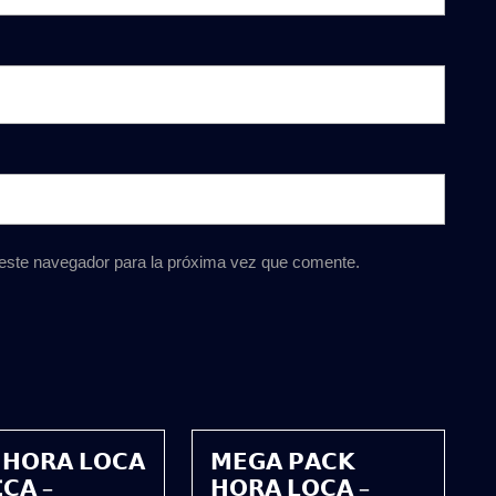
 este navegador para la próxima vez que comente.
 𝗛𝗢𝗥𝗔 𝗟𝗢𝗖𝗔
𝗠𝗘𝗚𝗔 𝗣𝗔𝗖𝗞
𝗖𝗔 –
𝗛𝗢𝗥𝗔 𝗟𝗢𝗖𝗔 –