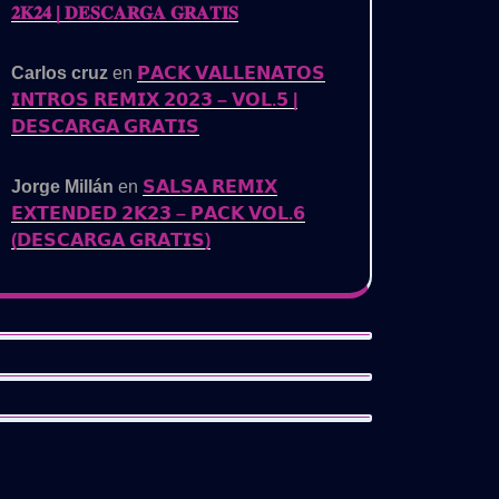
𝟐𝐊𝟐𝟒 | 𝐃𝐄𝐒𝐂𝐀𝐑𝐆𝐀 𝐆𝐑𝐀𝐓𝐈𝐒
Carlos cruz
en
𝗣𝗔𝗖𝗞 𝗩𝗔𝗟𝗟𝗘𝗡𝗔𝗧𝗢𝗦
𝗜𝗡𝗧𝗥𝗢𝗦 𝗥𝗘𝗠𝗜𝗫 𝟮𝟬𝟮𝟯 – 𝗩𝗢𝗟.𝟱 |
𝗗𝗘𝗦𝗖𝗔𝗥𝗚𝗔 𝗚𝗥𝗔𝗧𝗜𝗦
Jorge Millán
en
𝗦𝗔𝗟𝗦𝗔 𝗥𝗘𝗠𝗜𝗫
𝗘𝗫𝗧𝗘𝗡𝗗𝗘𝗗 𝟮𝗞𝟮𝟯 – 𝗣𝗔𝗖𝗞 𝗩𝗢𝗟.𝟲
(𝗗𝗘𝗦𝗖𝗔𝗥𝗚𝗔 𝗚𝗥𝗔𝗧𝗜𝗦)