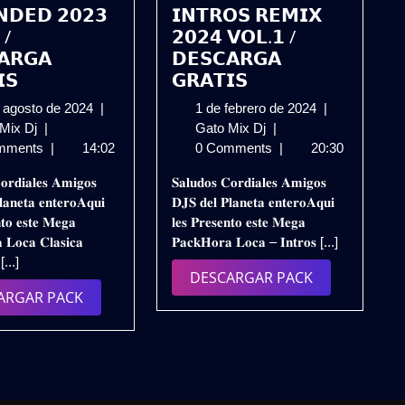
𝗡𝗗𝗘𝗗 𝟮𝟬𝟮𝟯
𝗜𝗡𝗧𝗥𝗢𝗦 𝗥𝗘𝗠𝗜𝗫
 /
𝟮𝟬𝟮𝟰 𝗩𝗢𝗟.𝟭 /
𝗔𝗥𝗚𝗔
𝗗𝗘𝗦𝗖𝗔𝗥𝗚𝗔
𝗦
𝗚𝗥𝗔𝗧𝗜𝗦
14
1
 agosto de 2024
|
1 de febrero de 2024
|
𝗣𝗔𝗖𝗞
de
𝗠𝗘𝗚𝗔
de
 Mix Dj
|
Gato Mix Dj
|
𝗛𝗢𝗥𝗔
agosto
𝗣𝗔𝗖𝗞
febrero
mments
|
14:02
0 Comments
|
20:30
𝗟𝗢𝗖𝗔
de
𝗛𝗢𝗥𝗔
de
𝐨𝐫𝐝𝐢𝐚𝐥𝐞𝐬 𝐀𝐦𝐢𝐠𝐨𝐬
𝐒𝐚𝐥𝐮𝐝𝐨𝐬 𝐂𝐨𝐫𝐝𝐢𝐚𝐥𝐞𝐬 𝐀𝐦𝐢𝐠𝐨𝐬
𝗖𝗟𝗔𝗦𝗜𝗖𝗔
2024
𝗟𝗢𝗖𝗔
2024
𝐚𝐧𝐞𝐭𝐚 𝐞𝐧𝐭𝐞𝐫𝐨𝐀𝐪𝐮𝐢
𝐃𝐉𝐒 𝐝𝐞𝐥 𝐏𝐥𝐚𝐧𝐞𝐭𝐚 𝐞𝐧𝐭𝐞𝐫𝐨𝐀𝐪𝐮𝐢
–
–
𝐧𝐭𝐨 𝐞𝐬𝐭𝐞 𝐌𝐞𝐠𝐚
𝐥𝐞𝐬 𝐏𝐫𝐞𝐬𝐞𝐧𝐭𝐨 𝐞𝐬𝐭𝐞 𝐌𝐞𝐠𝐚
𝗘𝗫𝗧𝗘𝗡𝗗𝗘𝗗
𝗜𝗡𝗧𝗥𝗢𝗦
 𝐋𝐨𝐜𝐚 𝐂𝐥𝐚𝐬𝐢𝐜𝐚
𝐏𝐚𝐜𝐤𝐇𝐨𝐫𝐚 𝐋𝐨𝐜𝐚 – 𝐈𝐧𝐭𝐫𝐨𝐬 [...]
𝟮𝟬𝟮𝟯
𝗥𝗘𝗠𝗜𝗫
 [...]
𝗩𝗢𝗟.𝟯
𝟮𝟬𝟮𝟰
DESCARGAR
DESCARGAR PACK
/
𝗩𝗢𝗟.𝟭
DESCARGAR
ARGAR PACK
PACK
𝗗𝗘𝗦𝗖𝗔𝗥𝗚𝗔
/
PACK
𝗚𝗥𝗔𝗧𝗜𝗦
𝗗𝗘𝗦𝗖𝗔𝗥𝗚𝗔
𝗚𝗥𝗔𝗧𝗜𝗦