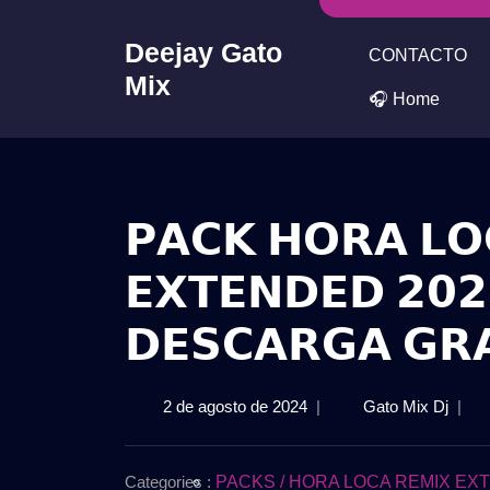
Skip
to
Deejay Gato
CONTACTO
content
Mix
🎧 Home
𝗣𝗔𝗖𝗞 𝗛𝗢𝗥𝗔 𝗟𝗢
𝗘𝗫𝗧𝗘𝗡𝗗𝗘𝗗 𝟮𝟬𝟮
𝗗𝗘𝗦𝗖𝗔𝗥𝗚𝗔 𝗚𝗥
2
𝗣𝗔𝗖
2 de agosto de 2024
|
Gato Mix Dj
|
de
𝗛𝗢𝗥
agosto
𝗟𝗢𝗖
de
–
Categories :
PACKS / HORA LOCA REMIX EXTE