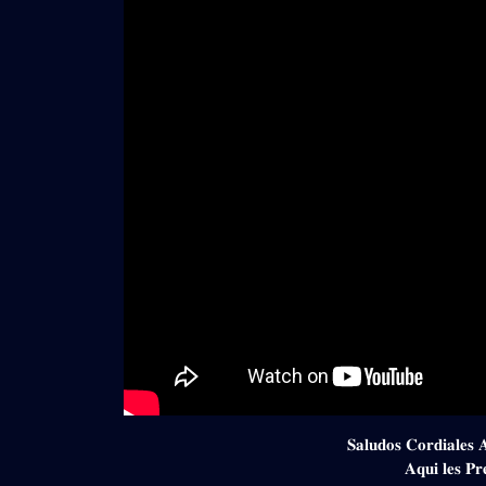
𝐒𝐚𝐥𝐮𝐝𝐨𝐬 𝐂𝐨𝐫𝐝𝐢𝐚𝐥𝐞𝐬 
𝐀𝐪𝐮𝐢 𝐥𝐞𝐬 𝐏𝐫