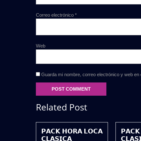
Correo electrónico
*
Web
Guarda mi nombre, correo electrónico y web en
Related Post
𝗣𝗔𝗖𝗞 𝗛𝗢𝗥𝗔 𝗟𝗢𝗖𝗔
𝗣𝗔𝗖𝗞
𝗖𝗟𝗔𝗦𝗜𝗖𝗔
𝗖𝗟𝗔𝗦