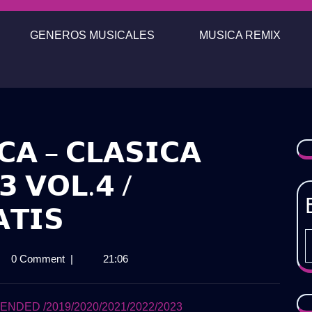
GENEROS MUSICALES
MUSICA REMIX
𝗔 – 𝗖𝗟𝗔𝗦𝗜𝗖𝗔
𝟯 𝗩𝗢𝗟.𝟰 /
𝗧𝗜𝗦
𝗞
0 Comment
|
21:06
𝗔
𝗔
NDED /2019/2020/2021/2022/2023