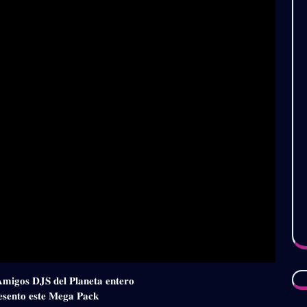
𝐀𝐦𝐢𝐠𝐨𝐬 𝐃𝐉𝐒 𝐝𝐞𝐥 𝐏𝐥𝐚𝐧𝐞𝐭𝐚 𝐞𝐧𝐭𝐞𝐫𝐨
𝐞𝐬𝐞𝐧𝐭𝐨 𝐞𝐬𝐭𝐞 𝐌𝐞𝐠𝐚 𝐏𝐚𝐜𝐤