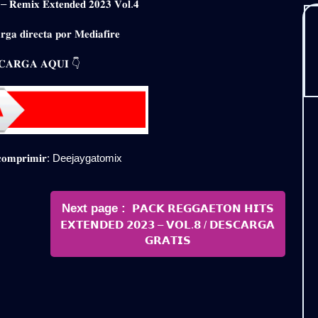
 – 𝐑𝐞𝐦𝐢𝐱 𝐄𝐱𝐭𝐞𝐧𝐝𝐞𝐝 𝟐𝟎𝟐𝟑 𝐕𝐨𝐥.𝟒
𝐠𝐚 𝐝𝐢𝐫𝐞𝐜𝐭𝐚 𝐩𝐨𝐫 𝐌𝐞𝐝𝐢𝐚𝐟𝐢𝐫𝐞
𝐀𝐑𝐆𝐀 𝐀𝐐𝐔𝐈 👇
𝐞𝐬𝐜𝐨𝐦𝐩𝐫𝐢𝐦𝐢𝐫: Deejaygatomix
Newer
Next page
𝗣𝗔𝗖𝗞 𝗥𝗘𝗚𝗚𝗔𝗘𝗧𝗢𝗡 𝗛𝗜𝗧𝗦
Posts
𝗘𝗫𝗧𝗘𝗡𝗗𝗘𝗗 𝟮𝟬𝟮𝟯 – 𝗩𝗢𝗟.𝟴 / 𝗗𝗘𝗦𝗖𝗔𝗥𝗚𝗔
𝗚𝗥𝗔𝗧𝗜𝗦