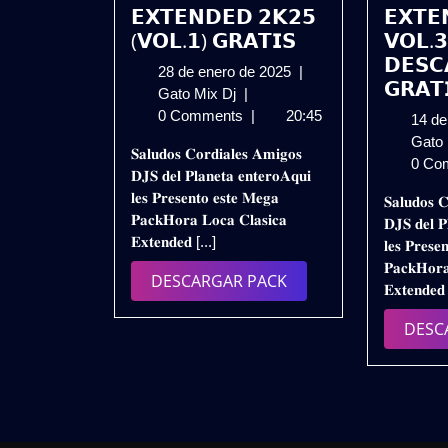
𝗘𝗫𝗧𝗘𝗡𝗗𝗘𝗗 𝟮𝗞𝟮𝟱
𝗘𝗫𝗧𝗘
(𝗩𝗢𝗟.𝟭) 𝗚𝗥𝗔𝗧𝗜𝗦
𝗩𝗢𝗟.𝟯
𝗗𝗘𝗦𝗖
28
28 de enero de 2025
|
𝗚𝗥𝗔𝗧
𝗣𝗔𝗖𝗞
de
Gato Mix Dj
|
𝗛𝗢𝗥𝗔
enero
0 Comments
|
20:45
14 de
𝗟𝗢𝗖𝗔
de
Gato
𝐒𝐚𝐥𝐮𝐝𝐨𝐬 𝐂𝐨𝐫𝐝𝐢𝐚𝐥𝐞𝐬 𝐀𝐦𝐢𝐠𝐨𝐬
𝗖𝗟𝗔𝗦𝗜𝗖𝗔
2025
0 Co
𝐃𝐉𝐒 𝐝𝐞𝐥 𝐏𝐥𝐚𝐧𝐞𝐭𝐚 𝐞𝐧𝐭𝐞𝐫𝐨𝐀𝐪𝐮𝐢
𝗘𝗫𝗧𝗘𝗡𝗗𝗘𝗗
𝐥𝐞𝐬 𝐏𝐫𝐞𝐬𝐞𝐧𝐭𝐨 𝐞𝐬𝐭𝐞 𝐌𝐞𝐠𝐚
𝐒𝐚𝐥𝐮𝐝𝐨𝐬 𝐂
𝟮𝗞𝟮𝟱
𝐏𝐚𝐜𝐤𝐇𝐨𝐫𝐚 𝐋𝐨𝐜𝐚 𝐂𝐥𝐚𝐬𝐢𝐜𝐚
𝐃𝐉𝐒 𝐝𝐞𝐥 𝐏
(𝗩𝗢𝗟.𝟭)
𝐄𝐱𝐭𝐞𝐧𝐝𝐞𝐝 [...]
𝐥𝐞𝐬 𝐏𝐫𝐞𝐬𝐞
𝗚𝗥𝗔𝗧𝗜𝗦
𝐏𝐚𝐜𝐤𝐇𝐨𝐫𝐚
DESCARGAR
DESCARGAR PACK
𝐄𝐱𝐭𝐞𝐧𝐝𝐞𝐝
PACK
DESC