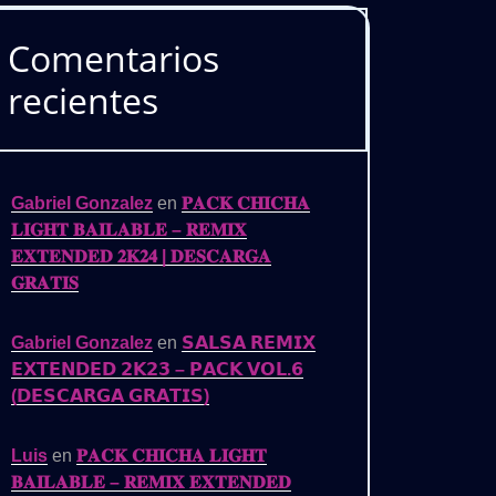
Comentarios
recientes
Gabriel Gonzalez
en
𝐏𝐀𝐂𝐊 𝐂𝐇𝐈𝐂𝐇𝐀
𝐋𝐈𝐆𝐇𝐓 𝐁𝐀𝐈𝐋𝐀𝐁𝐋𝐄 – 𝐑𝐄𝐌𝐈𝐗
𝐄𝐗𝐓𝐄𝐍𝐃𝐄𝐃 𝟐𝐊𝟐𝟒 | 𝐃𝐄𝐒𝐂𝐀𝐑𝐆𝐀
𝐆𝐑𝐀𝐓𝐈𝐒
Gabriel Gonzalez
en
𝗦𝗔𝗟𝗦𝗔 𝗥𝗘𝗠𝗜𝗫
𝗘𝗫𝗧𝗘𝗡𝗗𝗘𝗗 𝟮𝗞𝟮𝟯 – 𝗣𝗔𝗖𝗞 𝗩𝗢𝗟.𝟲
(𝗗𝗘𝗦𝗖𝗔𝗥𝗚𝗔 𝗚𝗥𝗔𝗧𝗜𝗦)
Luis
en
𝐏𝐀𝐂𝐊 𝐂𝐇𝐈𝐂𝐇𝐀 𝐋𝐈𝐆𝐇𝐓
𝐁𝐀𝐈𝐋𝐀𝐁𝐋𝐄 – 𝐑𝐄𝐌𝐈𝐗 𝐄𝐗𝐓𝐄𝐍𝐃𝐄𝐃