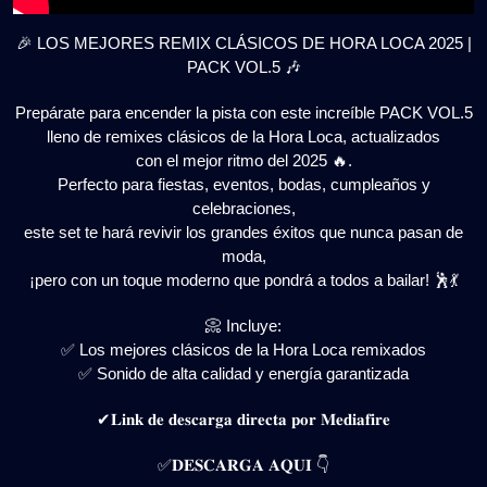
🎉 LOS MEJORES REMIX CLÁSICOS DE HORA LOCA 2025 |
PACK VOL.5 🎶
Prepárate para encender la pista con este increíble PACK VOL.5
lleno de remixes clásicos de la Hora Loca, actualizados
con el mejor ritmo del 2025 🔥.
Perfecto para fiestas, eventos, bodas, cumpleaños y
celebraciones,
este set te hará revivir los grandes éxitos que nunca pasan de
moda,
¡pero con un toque moderno que pondrá a todos a bailar! 🕺💃
📀 Incluye:
✅ Los mejores clásicos de la Hora Loca remixados
✅ Sonido de alta calidad y energía garantizada
✔𝐋𝐢𝐧𝐤 𝐝𝐞 𝐝𝐞𝐬𝐜𝐚𝐫𝐠𝐚 𝐝𝐢𝐫𝐞𝐜𝐭𝐚 𝐩𝐨𝐫 𝐌𝐞𝐝𝐢𝐚𝐟𝐢𝐫𝐞
✅𝐃𝐄𝐒𝐂𝐀𝐑𝐆𝐀 𝐀𝐐𝐔𝐈 👇