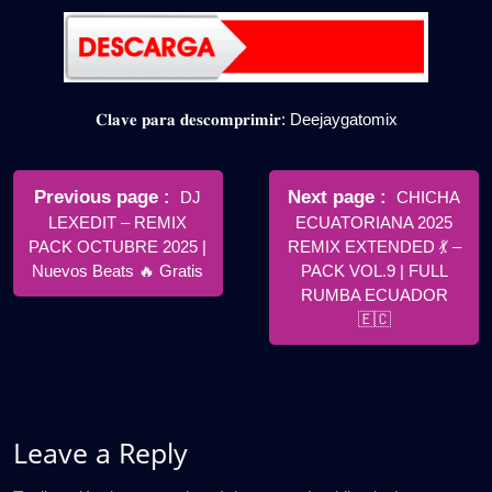
𝐂𝐥𝐚𝐯𝐞 𝐩𝐚𝐫𝐚 𝐝𝐞𝐬𝐜𝐨𝐦𝐩𝐫𝐢𝐦𝐢𝐫: Deejaygatomix
Navegación
de
Older
Newer
Previous page
Next page
DJ
CHICHA
Posts
Posts
LEXEDIT – REMIX
ECUATORIANA 2025
entradas
PACK OCTUBRE 2025 |
REMIX EXTENDED 💃 –
Nuevos Beats 🔥 Gratis
PACK VOL.9 | FULL
RUMBA ECUADOR
🇪🇨
Leave a Reply