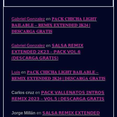
Gabriel Gonzalez
en
𝐏𝐀𝐂𝐊 𝐂𝐇𝐈𝐂𝐇𝐀 𝐋𝐈𝐆𝐇𝐓
𝐁𝐀𝐈𝐋𝐀𝐁𝐋𝐄 – 𝐑𝐄𝐌𝐈𝐗 𝐄𝐗𝐓𝐄𝐍𝐃𝐄𝐃 𝟐𝐊𝟐𝟒 |
𝐃𝐄𝐒𝐂𝐀𝐑𝐆𝐀 𝐆𝐑𝐀𝐓𝐈𝐒
Gabriel Gonzalez
en
𝗦𝗔𝗟𝗦𝗔 𝗥𝗘𝗠𝗜𝗫
𝗘𝗫𝗧𝗘𝗡𝗗𝗘𝗗 𝟮𝗞𝟮𝟯 – 𝗣𝗔𝗖𝗞 𝗩𝗢𝗟.𝟲
(𝗗𝗘𝗦𝗖𝗔𝗥𝗚𝗔 𝗚𝗥𝗔𝗧𝗜𝗦)
Luis
en
𝐏𝐀𝐂𝐊 𝐂𝐇𝐈𝐂𝐇𝐀 𝐋𝐈𝐆𝐇𝐓 𝐁𝐀𝐈𝐋𝐀𝐁𝐋𝐄 –
𝐑𝐄𝐌𝐈𝐗 𝐄𝐗𝐓𝐄𝐍𝐃𝐄𝐃 𝟐𝐊𝟐𝟒 | 𝐃𝐄𝐒𝐂𝐀𝐑𝐆𝐀 𝐆𝐑𝐀𝐓𝐈𝐒
Carlos cruz
en
𝗣𝗔𝗖𝗞 𝗩𝗔𝗟𝗟𝗘𝗡𝗔𝗧𝗢𝗦 𝗜𝗡𝗧𝗥𝗢𝗦
𝗥𝗘𝗠𝗜𝗫 𝟮𝟬𝟮𝟯 – 𝗩𝗢𝗟.𝟱 | 𝗗𝗘𝗦𝗖𝗔𝗥𝗚𝗔 𝗚𝗥𝗔𝗧𝗜𝗦
Jorge Millán
en
𝗦𝗔𝗟𝗦𝗔 𝗥𝗘𝗠𝗜𝗫 𝗘𝗫𝗧𝗘𝗡𝗗𝗘𝗗