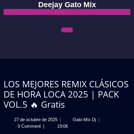
Skip
Deejay Gato Mix
to
content
Open
Menu
LOS MEJORES REMIX CLÁSICOS
DE HORA LOCA 2025 | PACK
VOL.5 🔥 Gratis
27
LOS
27 de octubre de 2025
|
Gato Mix Dj
|
de
MEJORES
0 Comment
|
19:06
octubre
REMIX