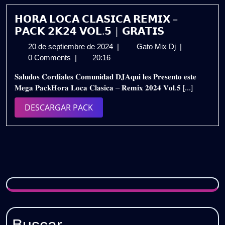
/
𝗗𝗘𝗦𝗖𝗔𝗥𝗚𝗔
𝗛𝗢𝗥𝗔 𝗟𝗢𝗖𝗔 𝗖𝗟𝗔𝗦𝗜𝗖𝗔 𝗥𝗘𝗠𝗜𝗫 –
𝗚𝗥𝗔𝗧𝗜𝗦
𝗣𝗔𝗖𝗞 𝟮𝗞𝟮𝟰 𝗩𝗢𝗟.𝟱 | 𝗚𝗥𝗔𝗧𝗜𝗦
20
𝗛𝗢𝗥𝗔
20 de septiembre de 2024
|
Gato Mix Dj
|
de
𝗟𝗢𝗖𝗔
0 Comments
|
20:16
septiembre
𝗖𝗟𝗔𝗦𝗜𝗖𝗔
𝐒𝐚𝐥𝐮𝐝𝐨𝐬 𝐂𝐨𝐫𝐝𝐢𝐚𝐥𝐞𝐬 𝐂𝐨𝐦𝐮𝐧𝐢𝐝𝐚𝐝 𝐃𝐉𝐀𝐪𝐮𝐢 𝐥𝐞𝐬 𝐏𝐫𝐞𝐬𝐞𝐧𝐭𝐨 𝐞𝐬𝐭𝐞
de
𝗥𝗘𝗠𝗜𝗫
𝐌𝐞𝐠𝐚 𝐏𝐚𝐜𝐤𝐇𝐨𝐫𝐚 𝐋𝐨𝐜𝐚 𝐂𝐥𝐚𝐬𝐢𝐜𝐚 – 𝐑𝐞𝐦𝐢𝐱 𝟐𝟎𝟐𝟒 𝐕𝐨𝐥.𝟓 [...]
2024
–
𝗣𝗔𝗖𝗞
DESCARGAR
DESCARGAR PACK
𝟮𝗞𝟮𝟰
PACK
𝗩𝗢𝗟.𝟱
|
𝗚𝗥𝗔𝗧𝗜𝗦