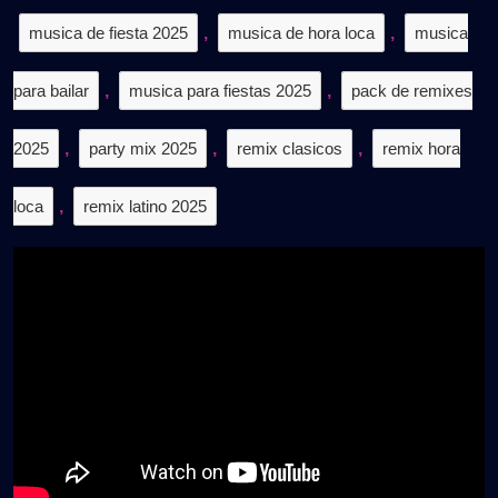
musica de fiesta 2025
,
musica de hora loca
,
musica
para bailar
,
musica para fiestas 2025
,
pack de remixes
2025
,
party mix 2025
,
remix clasicos
,
remix hora
loca
,
remix latino 2025