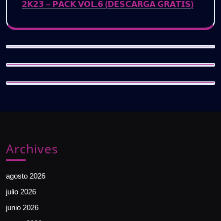
𝟮𝗞𝟮𝟯 – 𝗣𝗔𝗖𝗞 𝗩𝗢𝗟.𝟲 (𝗗𝗘𝗦𝗖𝗔𝗥𝗚𝗔 𝗚𝗥𝗔𝗧𝗜𝗦)
Archives
agosto 2026
julio 2026
junio 2026