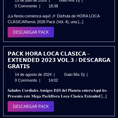
13 de julio de 2026
|
Gato Mix Dj
|
de
Pura!
0 Comments
|
18:38
julio
⚡
¡La fiesta comienza aquí! 🎉 Disfruta de HORA LOCA
de
HORA
CLÁSICARemix 2026 Pack (Vol. 4), una [...]
2026
LOCA
CLÁSICA
DESCARGAR
DESCARGAR PACK
Remix
PACK
2026
Pack
(Vol.
𝗣𝗔𝗖𝗞 𝗛𝗢𝗥𝗔 𝗟𝗢𝗖𝗔 𝗖𝗟𝗔𝗦𝗜𝗖𝗔 –
4)
𝗘𝗫𝗧𝗘𝗡𝗗𝗘𝗗 𝟮𝟬𝟮𝟯 𝗩𝗢𝗟.𝟯 / 𝗗𝗘𝗦𝗖𝗔𝗥𝗚𝗔
🔥
𝗚𝗥𝗔𝗧𝗜𝗦
GRATIS
14
𝗣𝗔𝗖𝗞
14 de agosto de 2024
|
Gato Mix Dj
|
de
𝗛𝗢𝗥𝗔
0 Comments
|
14:02
agosto
𝗟𝗢𝗖𝗔
𝐒𝐚𝐥𝐮𝐝𝐨𝐬 𝐂𝐨𝐫𝐝𝐢𝐚𝐥𝐞𝐬 𝐀𝐦𝐢𝐠𝐨𝐬 𝐃𝐉𝐒 𝐝𝐞𝐥 𝐏𝐥𝐚𝐧𝐞𝐭𝐚 𝐞𝐧𝐭𝐞𝐫𝐨𝐀𝐪𝐮𝐢 𝐥𝐞𝐬
de
𝗖𝗟𝗔𝗦𝗜𝗖𝗔
𝐏𝐫𝐞𝐬𝐞𝐧𝐭𝐨 𝐞𝐬𝐭𝐞 𝐌𝐞𝐠𝐚 𝐏𝐚𝐜𝐤𝐇𝐨𝐫𝐚 𝐋𝐨𝐜𝐚 𝐂𝐥𝐚𝐬𝐢𝐜𝐚 𝐄𝐱𝐭𝐞𝐧𝐝𝐞𝐝 [...]
2024
–
𝗘𝗫𝗧𝗘𝗡𝗗𝗘𝗗
DESCARGAR
DESCARGAR PACK
𝟮𝟬𝟮𝟯
PACK
𝗩𝗢𝗟.𝟯