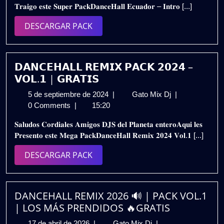
𝐓𝐫𝐚𝐢𝐠𝐨 𝐞𝐬𝐭𝐞 𝐒𝐮𝐩𝐞𝐫 𝐏𝐚𝐜𝐤𝐃𝐚𝐧𝐜𝐞𝐇𝐚𝐥𝐥 𝐄𝐜𝐮𝐚𝐝𝐨𝐫 – 𝐈𝐧𝐭𝐫𝐨 [...]
2025
2K25
–
DESCARGAR
DESCARGAR PACK
VOL.3
PACK
|
Gratis
𝗗𝗔𝗡𝗖𝗘𝗛𝗔𝗟𝗟 𝗥𝗘𝗠𝗜𝗫 𝗣𝗔𝗖𝗞 𝟮𝟬𝟮𝟰 –
𝗩𝗢𝗟.𝟭 | 𝗚𝗥𝗔𝗧𝗜𝗦
5
𝗗𝗔𝗡𝗖𝗘𝗛𝗔𝗟𝗟
5 de septiembre de 2024
|
Gato Mix Dj
|
de
𝗥𝗘𝗠𝗜𝗫
0 Comments
|
15:20
septiembre
𝗣𝗔𝗖𝗞
𝐒𝐚𝐥𝐮𝐝𝐨𝐬 𝐂𝐨𝐫𝐝𝐢𝐚𝐥𝐞𝐬 𝐀𝐦𝐢𝐠𝐨𝐬 𝐃𝐉𝐒 𝐝𝐞𝐥 𝐏𝐥𝐚𝐧𝐞𝐭𝐚 𝐞𝐧𝐭𝐞𝐫𝐨𝐀𝐪𝐮𝐢 𝐥𝐞𝐬
de
𝟮𝟬𝟮𝟰
𝐏𝐫𝐞𝐬𝐞𝐧𝐭𝐨 𝐞𝐬𝐭𝐞 𝐌𝐞𝐠𝐚 𝐏𝐚𝐜𝐤𝐃𝐚𝐧𝐜𝐞𝐇𝐚𝐥𝐥 𝐑𝐞𝐦𝐢𝐱 𝟐𝟎𝟐𝟒 𝐕𝐨𝐥.𝟏 [...]
2024
–
𝗩𝗢𝗟.𝟭
DESCARGAR
DESCARGAR PACK
|
PACK
𝗚𝗥𝗔𝗧𝗜𝗦
DANCEHALL REMIX 2026 🔊 | PACK VOL.1
| LOS MÁS PRENDIDOS 🔥GRATIS
17
DANCEHALL
17 de abril de 2026
|
Gato Mix Dj
|