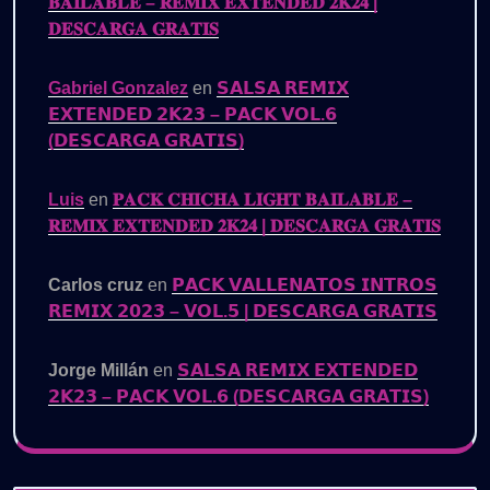
𝐁𝐀𝐈𝐋𝐀𝐁𝐋𝐄 – 𝐑𝐄𝐌𝐈𝐗 𝐄𝐗𝐓𝐄𝐍𝐃𝐄𝐃 𝟐𝐊𝟐𝟒 |
𝐃𝐄𝐒𝐂𝐀𝐑𝐆𝐀 𝐆𝐑𝐀𝐓𝐈𝐒
Gabriel Gonzalez
en
𝗦𝗔𝗟𝗦𝗔 𝗥𝗘𝗠𝗜𝗫
𝗘𝗫𝗧𝗘𝗡𝗗𝗘𝗗 𝟮𝗞𝟮𝟯 – 𝗣𝗔𝗖𝗞 𝗩𝗢𝗟.𝟲
(𝗗𝗘𝗦𝗖𝗔𝗥𝗚𝗔 𝗚𝗥𝗔𝗧𝗜𝗦)
Luis
en
𝐏𝐀𝐂𝐊 𝐂𝐇𝐈𝐂𝐇𝐀 𝐋𝐈𝐆𝐇𝐓 𝐁𝐀𝐈𝐋𝐀𝐁𝐋𝐄 –
𝐑𝐄𝐌𝐈𝐗 𝐄𝐗𝐓𝐄𝐍𝐃𝐄𝐃 𝟐𝐊𝟐𝟒 | 𝐃𝐄𝐒𝐂𝐀𝐑𝐆𝐀 𝐆𝐑𝐀𝐓𝐈𝐒
Carlos cruz
en
𝗣𝗔𝗖𝗞 𝗩𝗔𝗟𝗟𝗘𝗡𝗔𝗧𝗢𝗦 𝗜𝗡𝗧𝗥𝗢𝗦
𝗥𝗘𝗠𝗜𝗫 𝟮𝟬𝟮𝟯 – 𝗩𝗢𝗟.𝟱 | 𝗗𝗘𝗦𝗖𝗔𝗥𝗚𝗔 𝗚𝗥𝗔𝗧𝗜𝗦
Jorge Millán
en
𝗦𝗔𝗟𝗦𝗔 𝗥𝗘𝗠𝗜𝗫 𝗘𝗫𝗧𝗘𝗡𝗗𝗘𝗗
𝟮𝗞𝟮𝟯 – 𝗣𝗔𝗖𝗞 𝗩𝗢𝗟.𝟲 (𝗗𝗘𝗦𝗖𝗔𝗥𝗚𝗔 𝗚𝗥𝗔𝗧𝗜𝗦)