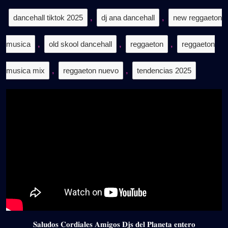
dancehall tiktok 2025
,
dj ana dancehall
,
new reggaeton
musica
,
old skool dancehall
,
reggaeton
,
reggaeton
musica mix
,
reggaeton nuevo
,
tendencias 2025
𝐒𝐚𝐥𝐮𝐝𝐨𝐬 𝐂𝐨𝐫𝐝𝐢𝐚𝐥𝐞𝐬 𝐀𝐦𝐢𝐠𝐨𝐬 𝐃𝐣𝐬 𝐝𝐞𝐥 𝐏𝐥𝐚𝐧𝐞𝐭𝐚 𝐞𝐧𝐭𝐞𝐫𝐨