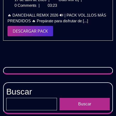
de
REMIX
0 Comments
|
03:23
abril
2026
🔥 DANCEHALL REMIX 2026 🔊 | PACK VOL.1LOS MÁS
de
🔊
PRENDIDOS 🔥 Prepárate para disfrutar de [...]
2026
|
PACK
DESCARGAR
DESCARGAR PACK
VOL.1
PACK
|
LOS
MÁS
PRENDIDOS
🔥
GRATIS
Buscar
Buscar