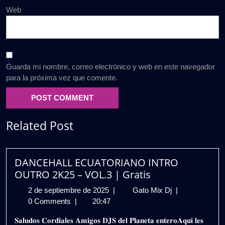
Web
Guarda mi nombre, correo electrónico y web en este navegador
para la próxima vez que comente.
Related Post
DANCEHALL ECUATORIANO INTRO
OUTRO 2K25 – VOL.3 | Gratis
2
DANCEHALL
2 de septiembre de 2025
|
Gato Mix Dj
|
de
ECUATORIAN
0 Comments
|
20:47
septiembre
INTRO
𝐒𝐚𝐥𝐮𝐝𝐨𝐬 𝐂𝐨𝐫𝐝𝐢𝐚𝐥𝐞𝐬 𝐀𝐦𝐢𝐠𝐨𝐬 𝐃𝐉𝐒 𝐝𝐞𝐥 𝐏𝐥𝐚𝐧𝐞𝐭𝐚 𝐞𝐧𝐭𝐞𝐫𝐨𝐀𝐪𝐮𝐢 𝐥𝐞𝐬
de
OUTRO