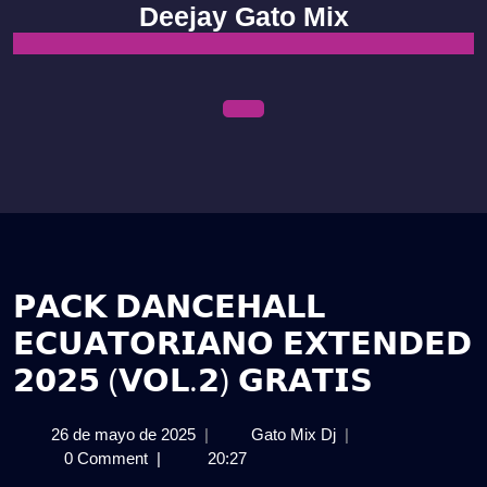
Skip
Deejay Gato Mix
to
content
Open
Menu
𝗣𝗔𝗖𝗞 𝗗𝗔𝗡𝗖𝗘𝗛𝗔𝗟𝗟
𝗘𝗖𝗨𝗔𝗧𝗢𝗥𝗜𝗔𝗡𝗢 𝗘𝗫𝗧𝗘𝗡𝗗𝗘𝗗
𝟮𝟬𝟮𝟱 (𝗩𝗢𝗟.𝟮) 𝗚𝗥𝗔𝗧𝗜𝗦
26
𝗣𝗔𝗖𝗞
26 de mayo de 2025
|
Gato Mix Dj
|
de
𝗗𝗔𝗡𝗖𝗘𝗛𝗔𝗟𝗟
0 Comment
|
20:27
mayo
𝗘𝗖𝗨𝗔𝗧𝗢𝗥𝗜𝗔𝗡𝗢