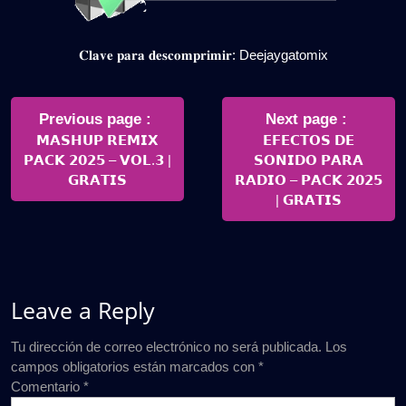
𝐂𝐥𝐚𝐯𝐞 𝐩𝐚𝐫𝐚 𝐝𝐞𝐬𝐜𝐨𝐦𝐩𝐫𝐢𝐦𝐢𝐫: Deejaygatomix
Navegación
de
Older
Newer
Previous page
Next page
Posts
Posts
𝗠𝗔𝗦𝗛𝗨𝗣 𝗥𝗘𝗠𝗜𝗫
𝗘𝗙𝗘𝗖𝗧𝗢𝗦 𝗗𝗘
entradas
𝗣𝗔𝗖𝗞 𝟮𝟬𝟮𝟱 – 𝗩𝗢𝗟.𝟯 |
𝗦𝗢𝗡𝗜𝗗𝗢 𝗣𝗔𝗥𝗔
𝗚𝗥𝗔𝗧𝗜𝗦
𝗥𝗔𝗗𝗜𝗢 – 𝗣𝗔𝗖𝗞 𝟮𝟬𝟮𝟱
| 𝗚𝗥𝗔𝗧𝗜𝗦
Leave a Reply
Tu dirección de correo electrónico no será publicada.
Los
campos obligatorios están marcados con
*
Comentario
*