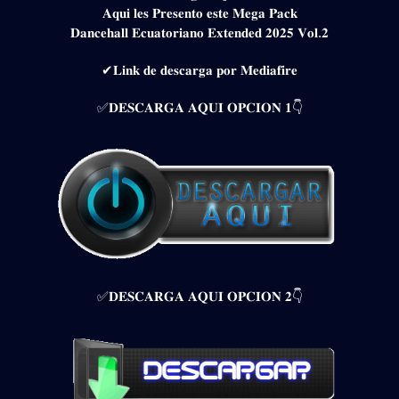
𝐀𝐪𝐮𝐢 𝐥𝐞𝐬 𝐏𝐫𝐞𝐬𝐞𝐧𝐭𝐨 𝐞𝐬𝐭𝐞 𝐌𝐞𝐠𝐚 𝐏𝐚𝐜𝐤
𝐃𝐚𝐧𝐜𝐞𝐡𝐚𝐥𝐥 𝐄𝐜𝐮𝐚𝐭𝐨𝐫𝐢𝐚𝐧𝐨 𝐄𝐱𝐭𝐞𝐧𝐝𝐞𝐝 𝟐𝟎𝟐𝟓 𝐕𝐨𝐥.𝟐
✔𝐋𝐢𝐧𝐤 𝐝𝐞 𝐝𝐞𝐬𝐜𝐚𝐫𝐠𝐚 𝐩𝐨𝐫 𝐌𝐞𝐝𝐢𝐚𝐟𝐢𝐫𝐞
✅𝐃𝐄𝐒𝐂𝐀𝐑𝐆𝐀 𝐀𝐐𝐔𝐈 𝐎𝐏𝐂𝐈𝐎𝐍 𝟏👇
✅𝐃𝐄𝐒𝐂𝐀𝐑𝐆𝐀 𝐀𝐐𝐔𝐈 𝐎𝐏𝐂𝐈𝐎𝐍 𝟐👇