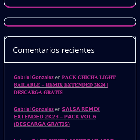
Comentarios recientes
Gabriel Gonzalez
en
𝐏𝐀𝐂𝐊 𝐂𝐇𝐈𝐂𝐇𝐀 𝐋𝐈𝐆𝐇𝐓
𝐁𝐀𝐈𝐋𝐀𝐁𝐋𝐄 – 𝐑𝐄𝐌𝐈𝐗 𝐄𝐗𝐓𝐄𝐍𝐃𝐄𝐃 𝟐𝐊𝟐𝟒 |
𝐃𝐄𝐒𝐂𝐀𝐑𝐆𝐀 𝐆𝐑𝐀𝐓𝐈𝐒
Gabriel Gonzalez
en
𝗦𝗔𝗟𝗦𝗔 𝗥𝗘𝗠𝗜𝗫
𝗘𝗫𝗧𝗘𝗡𝗗𝗘𝗗 𝟮𝗞𝟮𝟯 – 𝗣𝗔𝗖𝗞 𝗩𝗢𝗟.𝟲
(𝗗𝗘𝗦𝗖𝗔𝗥𝗚𝗔 𝗚𝗥𝗔𝗧𝗜𝗦)