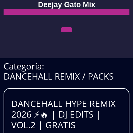
Skip
Deejay Gato Mix
to
content
Open
Menu
Categoría:
DANCEHALL REMIX / PACKS
DANCEHALL HYPE REMIX
2026 ⚡🔥 | DJ EDITS |
DANCEHALL
VOL.2 | GRATIS