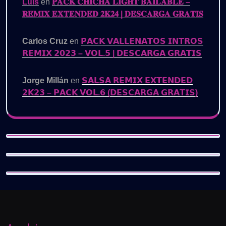
Luis
en
𝐏𝐀𝐂𝐊 𝐂𝐇𝐈𝐂𝐇𝐀 𝐋𝐈𝐆𝐇𝐓 𝐁𝐀𝐈𝐋𝐀𝐁𝐋𝐄 –
𝐑𝐄𝐌𝐈𝐗 𝐄𝐗𝐓𝐄𝐍𝐃𝐄𝐃 𝟐𝐊𝟐𝟒 | 𝐃𝐄𝐒𝐂𝐀𝐑𝐆𝐀 𝐆𝐑𝐀𝐓𝐈𝐒
Carlos Cruz
en
𝗣𝗔𝗖𝗞 𝗩𝗔𝗟𝗟𝗘𝗡𝗔𝗧𝗢𝗦 𝗜𝗡𝗧𝗥𝗢𝗦
𝗥𝗘𝗠𝗜𝗫 𝟮𝟬𝟮𝟯 – 𝗩𝗢𝗟.𝟱 | 𝗗𝗘𝗦𝗖𝗔𝗥𝗚𝗔 𝗚𝗥𝗔𝗧𝗜𝗦
Jorge Millán
en
𝗦𝗔𝗟𝗦𝗔 𝗥𝗘𝗠𝗜𝗫 𝗘𝗫𝗧𝗘𝗡𝗗𝗘𝗗
𝟮𝗞𝟮𝟯 – 𝗣𝗔𝗖𝗞 𝗩𝗢𝗟.𝟲 (𝗗𝗘𝗦𝗖𝗔𝗥𝗚𝗔 𝗚𝗥𝗔𝗧𝗜𝗦)