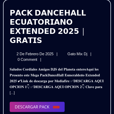
𝗣𝗔𝗖𝗞 𝗗𝗔𝗡𝗖𝗘𝗛𝗔𝗟𝗟
𝗘𝗖𝗨𝗔𝗧𝗢𝗥𝗜𝗔𝗡𝗢
𝗘𝗫𝗧𝗘𝗡𝗗𝗘𝗗 𝟮𝟬𝟮𝟱 |
𝗣𝗔𝗖𝗞
𝗚𝗥𝗔𝗧𝗜𝗦
𝗗𝗔𝗡𝗖𝗘𝗛𝗔𝗟𝗟
2
𝗣𝗔𝗖𝗞
2 De Febrero De 2025
|
Gato Mix Dj
|
𝗘𝗖𝗨𝗔𝗧𝗢𝗥𝗜𝗔𝗡𝗢
De
𝗗𝗔𝗡𝗖𝗘𝗛𝗔𝗟
0 Comment
|
𝗘𝗫𝗧𝗘𝗡𝗗𝗘𝗗
Febrero
𝗘𝗖𝗨𝗔𝗧𝗢𝗥𝗜
𝐒𝐚𝐥𝐮𝐝𝐨𝐬 𝐂𝐨𝐫𝐝𝐢𝐚𝐥𝐞𝐬 𝐀𝐦𝐢𝐠𝐨𝐬 𝐃𝐉𝐒 𝐝𝐞𝐥 𝐏𝐥𝐚𝐧𝐞𝐭𝐚 𝐞𝐧𝐭𝐞𝐫𝐨𝐀𝐪𝐮𝐢 𝐥𝐞𝐬
De
𝗘𝗫𝗧𝗘𝗡𝗗𝗘𝗗
𝟮𝟬𝟮𝟱
𝐏𝐫𝐞𝐬𝐞𝐧𝐭𝐨 𝐞𝐬𝐭𝐞 𝐌𝐞𝐠𝐚 𝐏𝐚𝐜𝐤𝐃𝐚𝐧𝐜𝐞𝐇𝐚𝐥𝐥 𝐄𝐬𝐦𝐞𝐫𝐚𝐥𝐝𝐞𝐧̃𝐨 𝐄𝐱𝐭𝐞𝐧𝐝𝐞𝐝
2025
𝟮𝟬𝟮𝟱
𝟐𝟎𝟐𝟓 ✔𝐋𝐢𝐧𝐤 𝐝𝐞 𝐝𝐞𝐬𝐜𝐚𝐫𝐠𝐚 𝐩𝐨𝐫 𝐌𝐞𝐝𝐢𝐚𝐟𝐢𝐫𝐞 ✅𝐃𝐄𝐒𝐂𝐀𝐑𝐆𝐀 𝐀𝐐𝐔𝐈
|
|
𝐎𝐏𝐂𝐈𝐎𝐍 𝟏👇 ✅𝐃𝐄𝐒𝐂𝐀𝐑𝐆𝐀 𝐀𝐐𝐔𝐈 𝐎𝐏𝐂𝐈𝐎𝐍 𝟐👇 𝐂𝐥𝐚𝐯𝐞 𝐩𝐚𝐫𝐚
𝗚𝗥𝗔𝗧𝗜𝗦
𝗚𝗥𝗔𝗧𝗜𝗦
[...]
DESCARGAR
DESCARGAR PACK
PACK