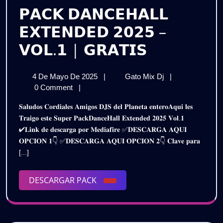
𝗣𝗔𝗖𝗞 𝗗𝗔𝗡𝗖𝗘𝗛𝗔𝗟𝗟
𝗘𝗫𝗧𝗘𝗡𝗗𝗘𝗗 𝟮𝟬𝟮𝟱 –
𝗣𝗔𝗖𝗞
𝗩𝗢𝗟.𝟭 | 𝗚𝗥𝗔𝗧𝗜𝗦
𝗗𝗔𝗡𝗖𝗘𝗛
4
𝗣𝗔𝗖𝗞
4 De Mayo De 2025
|
Gato Mix Dj
|
𝗘𝗫𝗧𝗘𝗡𝗗
De
𝗗𝗔𝗡𝗖𝗘𝗛𝗔𝗟𝗟
0 Comment
|
𝟮𝟬𝟮𝟱
Mayo
𝗘𝗫𝗧𝗘𝗡𝗗𝗘𝗗
𝐒𝐚𝐥𝐮𝐝𝐨𝐬 𝐂𝐨𝐫𝐝𝐢𝐚𝐥𝐞𝐬 𝐀𝐦𝐢𝐠𝐨𝐬 𝐃𝐉𝐒 𝐝𝐞𝐥 𝐏𝐥𝐚𝐧𝐞𝐭𝐚 𝐞𝐧𝐭𝐞𝐫𝐨𝐀𝐪𝐮𝐢 𝐥𝐞𝐬
De
𝟮𝟬𝟮𝟱
–
𝐓𝐫𝐚𝐢𝐠𝐨 𝐞𝐬𝐭𝐞 𝐒𝐮𝐩𝐞𝐫 𝐏𝐚𝐜𝐤𝐃𝐚𝐧𝐜𝐞𝐇𝐚𝐥𝐥 𝐄𝐱𝐭𝐞𝐧𝐝𝐞𝐝 𝟐𝟎𝟐𝟓 𝐕𝐨𝐥.𝟏
2025
–
✔𝐋𝐢𝐧𝐤 𝐝𝐞 𝐝𝐞𝐬𝐜𝐚𝐫𝐠𝐚 𝐩𝐨𝐫 𝐌𝐞𝐝𝐢𝐚𝐟𝐢𝐫𝐞 ✅𝐃𝐄𝐒𝐂𝐀𝐑𝐆𝐀 𝐀𝐐𝐔𝐈
𝗩𝗢𝗟.𝟭
𝗩𝗢𝗟.𝟭
𝐎𝐏𝐂𝐈𝐎𝐍 𝟏👇 ✅𝐃𝐄𝐒𝐂𝐀𝐑𝐆𝐀 𝐀𝐐𝐔𝐈 𝐎𝐏𝐂𝐈𝐎𝐍 𝟐👇 𝐂𝐥𝐚𝐯𝐞 𝐩𝐚𝐫𝐚
|
|
[...]
𝗚𝗥𝗔𝗧𝗜𝗦
𝗚𝗥𝗔𝗧𝗜𝗦
DESCARGAR
DESCARGAR PACK
PACK