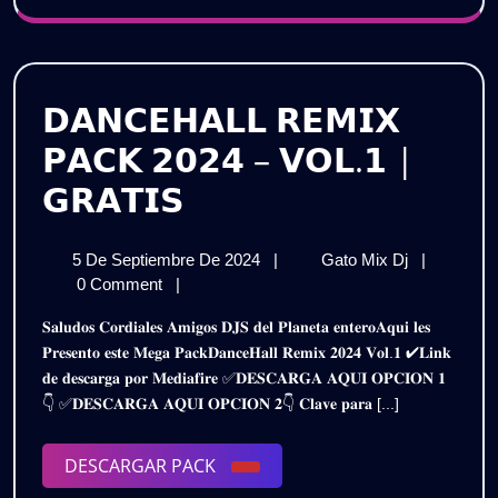
𝗗𝗔𝗡𝗖𝗘𝗛𝗔𝗟𝗟 𝗥𝗘𝗠𝗜𝗫
𝗣𝗔𝗖𝗞 𝟮𝟬𝟮𝟰 – 𝗩𝗢𝗟.𝟭 |
𝗗𝗔𝗡𝗖𝗘𝗛𝗔𝗟𝗟
𝗚𝗥𝗔𝗧𝗜𝗦
𝗥𝗘𝗠𝗜𝗫
5
𝗗𝗔𝗡𝗖𝗘𝗛
5 De Septiembre De 2024
|
Gato Mix Dj
|
𝗣𝗔𝗖𝗞
De
𝗥𝗘𝗠𝗜𝗫
0 Comment
|
𝟮𝟬𝟮𝟰
Septiembre
𝗣𝗔𝗖𝗞
𝐒𝐚𝐥𝐮𝐝𝐨𝐬 𝐂𝐨𝐫𝐝𝐢𝐚𝐥𝐞𝐬 𝐀𝐦𝐢𝐠𝐨𝐬 𝐃𝐉𝐒 𝐝𝐞𝐥 𝐏𝐥𝐚𝐧𝐞𝐭𝐚 𝐞𝐧𝐭𝐞𝐫𝐨𝐀𝐪𝐮𝐢 𝐥𝐞𝐬
De
𝟮𝟬𝟮𝟰
–
𝐏𝐫𝐞𝐬𝐞𝐧𝐭𝐨 𝐞𝐬𝐭𝐞 𝐌𝐞𝐠𝐚 𝐏𝐚𝐜𝐤𝐃𝐚𝐧𝐜𝐞𝐇𝐚𝐥𝐥 𝐑𝐞𝐦𝐢𝐱 𝟐𝟎𝟐𝟒 𝐕𝐨𝐥.𝟏 ✔𝐋𝐢𝐧𝐤
2024
–
𝐝𝐞 𝐝𝐞𝐬𝐜𝐚𝐫𝐠𝐚 𝐩𝐨𝐫 𝐌𝐞𝐝𝐢𝐚𝐟𝐢𝐫𝐞 ✅𝐃𝐄𝐒𝐂𝐀𝐑𝐆𝐀 𝐀𝐐𝐔𝐈 𝐎𝐏𝐂𝐈𝐎𝐍 𝟏
𝗩𝗢𝗟.𝟭
𝗩𝗢𝗟.𝟭
👇 ✅𝐃𝐄𝐒𝐂𝐀𝐑𝐆𝐀 𝐀𝐐𝐔𝐈 𝐎𝐏𝐂𝐈𝐎𝐍 𝟐👇 𝐂𝐥𝐚𝐯𝐞 𝐩𝐚𝐫𝐚 [...]
|
|
𝗚𝗥𝗔𝗧𝗜𝗦
DESCARGAR
DESCARGAR PACK
𝗚𝗥𝗔𝗧𝗜𝗦
PACK