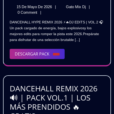
HYPE
15
DANCEHALL
15 De Mayo De 2026
|
Gato Mix Dj
|
REMIX
De
HYPE
0 Comment
|
2026
Mayo
REMIX
DANCEHALL HYPE REMIX 2026 ⚡🔥DJ EDITS | VOL.2 🎧
De
2026
⚡
Un pack cargado de energía, bajos explosivosy los
2026
⚡
mejores edits para romper la pista este 2026.Prepárate
🔥
🔥
para disfrutar de una selección brutalde [...]
|
|
DJ
EDITS
DESCARGAR
DESCARGAR PACK
DJ
|
PACK
VOL.2
EDITS
|
|
GRATIS
VOL.2
DANCEHALL REMIX 2026
|
🔊 | PACK VOL.1 | LOS
GRATIS
MÁS PRENDIDOS 🔥