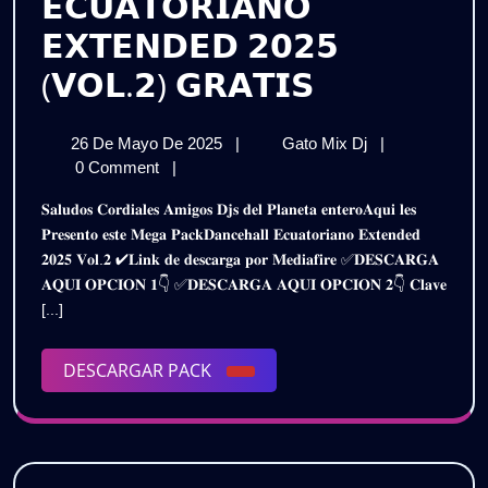
𝗘𝗖𝗨𝗔𝗧𝗢𝗥𝗜𝗔𝗡𝗢
𝗘𝗫𝗧𝗘𝗡𝗗𝗘𝗗 𝟮𝟬𝟮𝟱
𝗣𝗔𝗖𝗞
(𝗩𝗢𝗟.𝟮) 𝗚𝗥𝗔𝗧𝗜𝗦
𝗗𝗔𝗡𝗖𝗘𝗛𝗔
26
𝗣𝗔𝗖𝗞
26 De Mayo De 2025
|
Gato Mix Dj
|
𝗘𝗖𝗨𝗔𝗧𝗢𝗥
De
𝗗𝗔𝗡𝗖𝗘𝗛𝗔𝗟𝗟
0 Comment
|
𝗘𝗫𝗧𝗘𝗡𝗗𝗘
Mayo
𝗘𝗖𝗨𝗔𝗧𝗢𝗥𝗜𝗔
𝐒𝐚𝐥𝐮𝐝𝐨𝐬 𝐂𝐨𝐫𝐝𝐢𝐚𝐥𝐞𝐬 𝐀𝐦𝐢𝐠𝐨𝐬 𝐃𝐣𝐬 𝐝𝐞𝐥 𝐏𝐥𝐚𝐧𝐞𝐭𝐚 𝐞𝐧𝐭𝐞𝐫𝐨𝐀𝐪𝐮𝐢 𝐥𝐞𝐬
De
𝗘𝗫𝗧𝗘𝗡𝗗𝗘𝗗
𝟮𝟬𝟮𝟱
𝐏𝐫𝐞𝐬𝐞𝐧𝐭𝐨 𝐞𝐬𝐭𝐞 𝐌𝐞𝐠𝐚 𝐏𝐚𝐜𝐤𝐃𝐚𝐧𝐜𝐞𝐡𝐚𝐥𝐥 𝐄𝐜𝐮𝐚𝐭𝐨𝐫𝐢𝐚𝐧𝐨 𝐄𝐱𝐭𝐞𝐧𝐝𝐞𝐝
2025
𝟮𝟬𝟮𝟱
𝟐𝟎𝟐𝟓 𝐕𝐨𝐥.𝟐 ✔𝐋𝐢𝐧𝐤 𝐝𝐞 𝐝𝐞𝐬𝐜𝐚𝐫𝐠𝐚 𝐩𝐨𝐫 𝐌𝐞𝐝𝐢𝐚𝐟𝐢𝐫𝐞 ✅𝐃𝐄𝐒𝐂𝐀𝐑𝐆𝐀
(𝗩𝗢𝗟.𝟮)
(𝗩𝗢𝗟.𝟮)
𝐀𝐐𝐔𝐈 𝐎𝐏𝐂𝐈𝐎𝐍 𝟏👇 ✅𝐃𝐄𝐒𝐂𝐀𝐑𝐆𝐀 𝐀𝐐𝐔𝐈 𝐎𝐏𝐂𝐈𝐎𝐍 𝟐👇 𝐂𝐥𝐚𝐯𝐞
𝗚𝗥𝗔𝗧𝗜𝗦
𝗚𝗥𝗔𝗧𝗜𝗦
[...]
DESCARGAR
DESCARGAR PACK
PACK