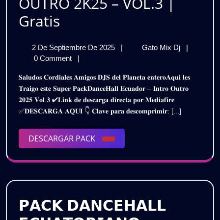
OUTRO 2K25 – VOL.3 |
DANCEHALL
Gratis
ECUATORIANO
2
DANCEHA
2 De Septiembre De 2025
|
Gato Mix Dj
|
INTRO
De
ECUATOR
0 Comment
|
OUTRO
Septiembre
INTRO
𝐒𝐚𝐥𝐮𝐝𝐨𝐬 𝐂𝐨𝐫𝐝𝐢𝐚𝐥𝐞𝐬 𝐀𝐦𝐢𝐠𝐨𝐬 𝐃𝐉𝐒 𝐝𝐞𝐥 𝐏𝐥𝐚𝐧𝐞𝐭𝐚 𝐞𝐧𝐭𝐞𝐫𝐨𝐀𝐪𝐮𝐢 𝐥𝐞𝐬
De
OUTRO
2K25
𝐓𝐫𝐚𝐢𝐠𝐨 𝐞𝐬𝐭𝐞 𝐒𝐮𝐩𝐞𝐫 𝐏𝐚𝐜𝐤𝐃𝐚𝐧𝐜𝐞𝐇𝐚𝐥𝐥 𝐄𝐜𝐮𝐚𝐝𝐨𝐫 – 𝐈𝐧𝐭𝐫𝐨 𝐎𝐮𝐭𝐫𝐨
2025
2K25
𝟐𝟎𝟐𝟓 𝐕𝐨𝐥.𝟑 ✔𝐋𝐢𝐧𝐤 𝐝𝐞 𝐝𝐞𝐬𝐜𝐚𝐫𝐠𝐚 𝐝𝐢𝐫𝐞𝐜𝐭𝐚 𝐩𝐨𝐫 𝐌𝐞𝐝𝐢𝐚𝐟𝐢𝐫𝐞
–
–
✅𝐃𝐄𝐒𝐂𝐀𝐑𝐆𝐀 𝐀𝐐𝐔𝐈 👇 𝐂𝐥𝐚𝐯𝐞 𝐩𝐚𝐫𝐚 𝐝𝐞𝐬𝐜𝐨𝐦𝐩𝐫𝐢𝐦𝐢𝐫: [...]
VOL.3
VOL.3
|
Gratis
DESCARGAR
DESCARGAR PACK
|
PACK
Gratis
𝗣𝗔𝗖𝗞 𝗗𝗔𝗡𝗖𝗘𝗛𝗔𝗟𝗟