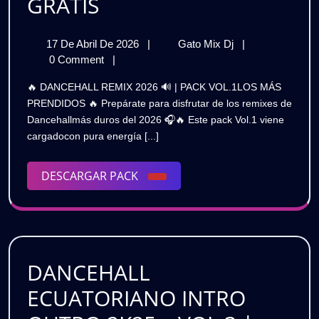
DANCEHALL
GRATIS
REMIX
17
DANCEHALL
17 De Abril De 2026
|
Gato Mix Dj
|
2026
De
REMIX
0 Comment
|
🔊
Abril
2026
🔥 DANCEHALL REMIX 2026 🔊 | PACK VOL.1LOS MÁS
De
🔊
|
PRENDIDOS 🔥 Prepárate para disfrutar de los remixes de
2026
|
Dancehallmás duros del 2026 🎧🔥 Este pack Vol.1 viene
PACK
PACK
cargadocon pura energía [...]
VOL.1
VOL.1
|
LOS
DESCARGAR
DESCARGAR PACK
|
MÁS
PACK
PRENDIDOS
LOS
🔥
MÁS
GRATIS
PRENDIDOS
DANCEHALL
🔥
ECUATORIANO INTRO
GRATIS