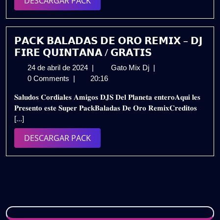
DESCARGAR PACK
𝗥𝗘𝗠𝗜𝗫
PACK
𝟮𝟬𝟮𝟰
|
𝗚𝗥𝗔𝗧𝗜𝗦
𝗣𝗔𝗖𝗞 𝗕𝗔𝗟𝗔𝗗𝗔𝗦 𝗗𝗘 𝗢𝗥𝗢 𝗥𝗘𝗠𝗜𝗫 – 𝗗𝗝
𝗙𝗜𝗥𝗘 𝗤𝗨𝗜𝗡𝗧𝗔𝗡𝗔 / 𝗚𝗥𝗔𝗧𝗜𝗦
24
𝗣𝗔𝗖𝗞
24 de abril de 2024
|
Gato Mix Dj
|
de
𝗕𝗔𝗟𝗔𝗗𝗔𝗦
0 Comments
|
20:16
abril
𝗗𝗘
𝐒𝐚𝐥𝐮𝐝𝐨𝐬 𝐂𝐨𝐫𝐝𝐢𝐚𝐥𝐞𝐬 𝐀𝐦𝐢𝐠𝐨𝐬 𝐃𝐉𝐒 𝐃𝐞𝐥 𝐏𝐥𝐚𝐧𝐞𝐭𝐚 𝐞𝐧𝐭𝐞𝐫𝐨𝐀𝐪𝐮𝐢 𝐥𝐞𝐬
de
𝗢𝗥𝗢
𝐏𝐫𝐞𝐬𝐞𝐧𝐭𝐨 𝐞𝐬𝐭𝐞 𝐒𝐮𝐩𝐞𝐫 𝐏𝐚𝐜𝐤𝐁𝐚𝐥𝐚𝐝𝐚𝐬 𝐃𝐞 𝐎𝐫𝐨 𝐑𝐞𝐦𝐢𝐱𝐂𝐫𝐞𝐝𝐢𝐭𝐨𝐬
2024
𝗥𝗘𝗠𝗜𝗫
[...]
–
𝗗𝗝
DESCARGAR
DESCARGAR PACK
𝗙𝗜𝗥𝗘
PACK
𝗤𝗨𝗜𝗡𝗧𝗔𝗡𝗔
/
𝗚𝗥𝗔𝗧𝗜𝗦