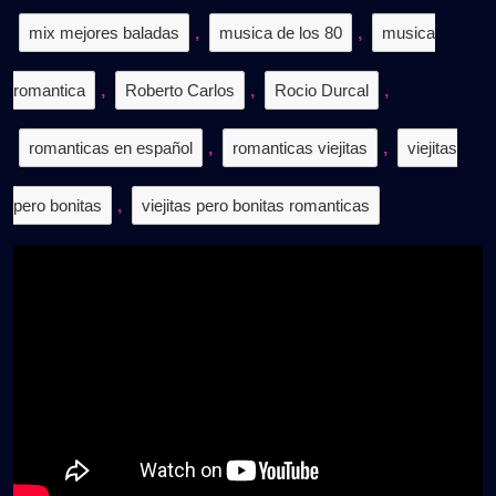
mix mejores baladas
,
musica de los 80
,
musica
romantica
,
Roberto Carlos
,
Rocio Durcal
,
romanticas en español
,
romanticas viejitas
,
viejitas
pero bonitas
,
viejitas pero bonitas romanticas