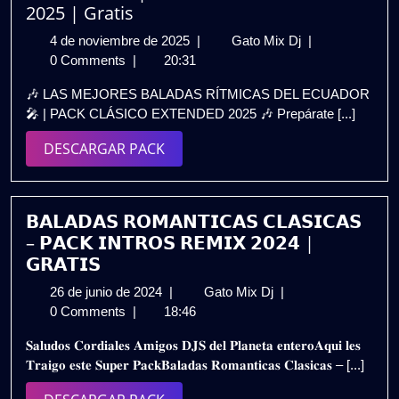
2025 | Gratis
4
LAS
4 de noviembre de 2025
|
Gato Mix Dj
|
de
MEJORES
0 Comments
|
20:31
noviembre
BALADAS
🎶 LAS MEJORES BALADAS RÍTMICAS DEL ECUADOR
de
RÍTMICAS
🎤 | PACK CLÁSICO EXTENDED 2025 🎶 Prepárate [...]
2025
DEL
ECUADOR
DESCARGAR
DESCARGAR PACK
🎤
PACK
|
PACK
CLÁSICO
𝗕𝗔𝗟𝗔𝗗𝗔𝗦 𝗥𝗢𝗠𝗔𝗡𝗧𝗜𝗖𝗔𝗦 𝗖𝗟𝗔𝗦𝗜𝗖𝗔𝗦
EXTENDED
– 𝗣𝗔𝗖𝗞 𝗜𝗡𝗧𝗥𝗢𝗦 𝗥𝗘𝗠𝗜𝗫 𝟮𝟬𝟮𝟰 |
2025
𝗚𝗥𝗔𝗧𝗜𝗦
|
26
𝗕𝗔𝗟𝗔𝗗𝗔𝗦
26 de junio de 2024
|
Gato Mix Dj
|
Gratis
de
𝗥𝗢𝗠𝗔𝗡𝗧𝗜𝗖𝗔𝗦
0 Comments
|
18:46
junio
𝗖𝗟𝗔𝗦𝗜𝗖𝗔𝗦
𝐒𝐚𝐥𝐮𝐝𝐨𝐬 𝐂𝐨𝐫𝐝𝐢𝐚𝐥𝐞𝐬 𝐀𝐦𝐢𝐠𝐨𝐬 𝐃𝐉𝐒 𝐝𝐞𝐥 𝐏𝐥𝐚𝐧𝐞𝐭𝐚 𝐞𝐧𝐭𝐞𝐫𝐨𝐀𝐪𝐮𝐢 𝐥𝐞𝐬
de
–
𝐓𝐫𝐚𝐢𝐠𝐨 𝐞𝐬𝐭𝐞 𝐒𝐮𝐩𝐞𝐫 𝐏𝐚𝐜𝐤𝐁𝐚𝐥𝐚𝐝𝐚𝐬 𝐑𝐨𝐦𝐚𝐧𝐭𝐢𝐜𝐚𝐬 𝐂𝐥𝐚𝐬𝐢𝐜𝐚𝐬 – [...]
2024
𝗣𝗔𝗖𝗞
𝗜𝗡𝗧𝗥𝗢𝗦
DESCARGAR