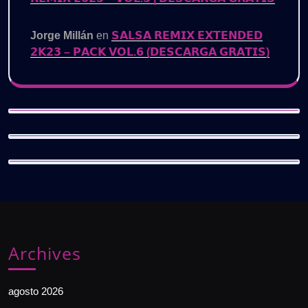
Jorge Millán
en
𝗦𝗔𝗟𝗦𝗔 𝗥𝗘𝗠𝗜𝗫 𝗘𝗫𝗧𝗘𝗡𝗗𝗘𝗗
𝟮𝗞𝟮𝟯 – 𝗣𝗔𝗖𝗞 𝗩𝗢𝗟.𝟲 (𝗗𝗘𝗦𝗖𝗔𝗥𝗚𝗔 𝗚𝗥𝗔𝗧𝗜𝗦)
Archives
agosto 2026