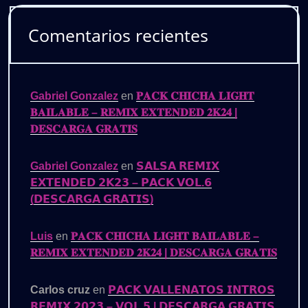
Comentarios recientes
Gabriel Gonzalez
en
𝐏𝐀𝐂𝐊 𝐂𝐇𝐈𝐂𝐇𝐀 𝐋𝐈𝐆𝐇𝐓
𝐁𝐀𝐈𝐋𝐀𝐁𝐋𝐄 – 𝐑𝐄𝐌𝐈𝐗 𝐄𝐗𝐓𝐄𝐍𝐃𝐄𝐃 𝟐𝐊𝟐𝟒 |
𝐃𝐄𝐒𝐂𝐀𝐑𝐆𝐀 𝐆𝐑𝐀𝐓𝐈𝐒
Gabriel Gonzalez
en
𝗦𝗔𝗟𝗦𝗔 𝗥𝗘𝗠𝗜𝗫
𝗘𝗫𝗧𝗘𝗡𝗗𝗘𝗗 𝟮𝗞𝟮𝟯 – 𝗣𝗔𝗖𝗞 𝗩𝗢𝗟.𝟲
(𝗗𝗘𝗦𝗖𝗔𝗥𝗚𝗔 𝗚𝗥𝗔𝗧𝗜𝗦)
Luis
en
𝐏𝐀𝐂𝐊 𝐂𝐇𝐈𝐂𝐇𝐀 𝐋𝐈𝐆𝐇𝐓 𝐁𝐀𝐈𝐋𝐀𝐁𝐋𝐄 –
𝐑𝐄𝐌𝐈𝐗 𝐄𝐗𝐓𝐄𝐍𝐃𝐄𝐃 𝟐𝐊𝟐𝟒 | 𝐃𝐄𝐒𝐂𝐀𝐑𝐆𝐀 𝐆𝐑𝐀𝐓𝐈𝐒
Carlos cruz
en
𝗣𝗔𝗖𝗞 𝗩𝗔𝗟𝗟𝗘𝗡𝗔𝗧𝗢𝗦 𝗜𝗡𝗧𝗥𝗢𝗦
𝗥𝗘𝗠𝗜𝗫 𝟮𝟬𝟮𝟯 – 𝗩𝗢𝗟.𝟱 | 𝗗𝗘𝗦𝗖𝗔𝗥𝗚𝗔 𝗚𝗥𝗔𝗧𝗜𝗦