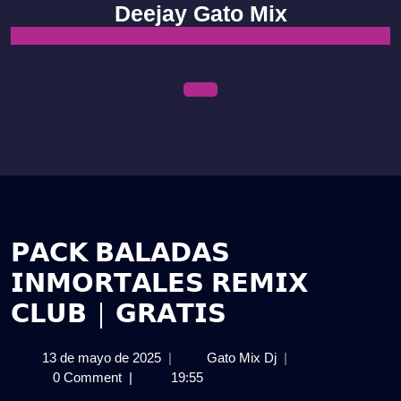
Skip
Deejay Gato Mix
to
content
Open
Menu
𝗣𝗔𝗖𝗞 𝗕𝗔𝗟𝗔𝗗𝗔𝗦
𝗜𝗡𝗠𝗢𝗥𝗧𝗔𝗟𝗘𝗦 𝗥𝗘𝗠𝗜𝗫
𝗖𝗟𝗨𝗕 | 𝗚𝗥𝗔𝗧𝗜𝗦
13
𝗣𝗔𝗖𝗞
13 de mayo de 2025
|
Gato Mix Dj
|
de
𝗕𝗔𝗟𝗔𝗗𝗔𝗦
0 Comment
|
19:55
mayo
𝗜𝗡𝗠𝗢𝗥𝗧𝗔𝗟𝗘𝗦