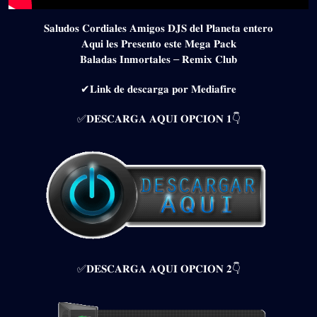
𝐒𝐚𝐥𝐮𝐝𝐨𝐬 𝐂𝐨𝐫𝐝𝐢𝐚𝐥𝐞𝐬 𝐀𝐦𝐢𝐠𝐨𝐬 𝐃𝐉𝐒 𝐝𝐞𝐥 𝐏𝐥𝐚𝐧𝐞𝐭𝐚 𝐞𝐧𝐭𝐞𝐫𝐨
𝐀𝐪𝐮𝐢 𝐥𝐞𝐬 𝐏𝐫𝐞𝐬𝐞𝐧𝐭𝐨 𝐞𝐬𝐭𝐞 𝐌𝐞𝐠𝐚 𝐏𝐚𝐜𝐤
𝐁𝐚𝐥𝐚𝐝𝐚𝐬 𝐈𝐧𝐦𝐨𝐫𝐭𝐚𝐥𝐞𝐬 – 𝐑𝐞𝐦𝐢𝐱 𝐂𝐥𝐮𝐛
✔𝐋𝐢𝐧𝐤 𝐝𝐞 𝐝𝐞𝐬𝐜𝐚𝐫𝐠𝐚 𝐩𝐨𝐫 𝐌𝐞𝐝𝐢𝐚𝐟𝐢𝐫𝐞
✅𝐃𝐄𝐒𝐂𝐀𝐑𝐆𝐀 𝐀𝐐𝐔𝐈 𝐎𝐏𝐂𝐈𝐎𝐍 𝟏👇
✅𝐃𝐄𝐒𝐂𝐀𝐑𝐆𝐀 𝐀𝐐𝐔𝐈 𝐎𝐏𝐂𝐈𝐎𝐍 𝟐👇