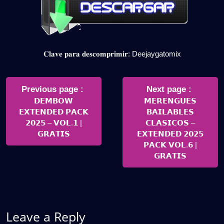
𝐂𝐥𝐚𝐯𝐞 𝐩𝐚𝐫𝐚 𝐝𝐞𝐬𝐜𝐨𝐦𝐩𝐫𝐢𝐦𝐢𝐫: Deejaygatomix
Navegación
de
Older
Newer
Previous page
Next page
Posts
Posts
𝗗𝗘𝗠𝗕𝗢𝗪
𝗠𝗘𝗥𝗘𝗡𝗚𝗨𝗘𝗦
entradas
𝗘𝗫𝗧𝗘𝗡𝗗𝗘𝗗 𝗣𝗔𝗖𝗞
𝗕𝗔𝗜𝗟𝗔𝗕𝗟𝗘𝗦
𝟮𝟬𝟮𝟱 – 𝗩𝗢𝗟.𝟭 |
𝗖𝗟𝗔𝗦𝗜𝗖𝗢𝗦 –
𝗚𝗥𝗔𝗧𝗜𝗦
𝗘𝗫𝗧𝗘𝗡𝗗𝗘𝗗 𝟮𝟬𝟮𝟱
𝗣𝗔𝗖𝗞 𝗩𝗢𝗟.𝟲 |
𝗚𝗥𝗔𝗧𝗜𝗦
Leave a Reply