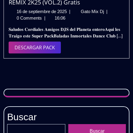
REMIX 2K25 (VOL.2) Gratis
16
BALADAS
16 de septiembre de 2025
|
Gato Mix Dj
|
de
INMORTALE
0 Comments
|
16:06
septiembre
DANCE
𝐒𝐚𝐥𝐮𝐝𝐨𝐬 𝐂𝐨𝐫𝐝𝐢𝐚𝐥𝐞𝐬 𝐀𝐦𝐢𝐠𝐨𝐬 𝐃𝐉𝐒 𝐝𝐞𝐥 𝐏𝐥𝐚𝐧𝐞𝐭𝐚 𝐞𝐧𝐭𝐞𝐫𝐨𝐀𝐪𝐮𝐢 𝐥𝐞𝐬
de
CLUB
𝐓𝐫𝐚𝐢𝐠𝐨 𝐞𝐬𝐭𝐞 𝐒𝐮𝐩𝐞𝐫 𝐏𝐚𝐜𝐤𝐁𝐚𝐥𝐚𝐝𝐚𝐬 𝐈𝐧𝐦𝐨𝐫𝐭𝐚𝐥𝐞𝐬 𝐃𝐚𝐧𝐜𝐞 𝐂𝐥𝐮𝐛 [...]
2025
–
REMIX
DESCARGAR
DESCARGAR PACK
2K25
PACK
(VOL.2)
Gratis
Buscar
Buscar