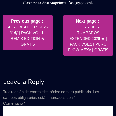
𝐂𝐥𝐚𝐯𝐞 𝐩𝐚𝐫𝐚 𝐝𝐞𝐬𝐜𝐨𝐦𝐩𝐫𝐢𝐦𝐢𝐫: Deejaygatomix
Navegación
de
Older
Newer
Previous page
Next page
Posts
Posts
AFROBEAT HITS 2026
CORRIDOS
entradas
🌴🎧 | PACK VOL.1 |
TUMBADOS
REMIX EDITION 🔥
EXTENDED 2026 🔥 |
GRATIS
PACK VOL.1 | PURO
FLOW MEXA | GRATIS
Leave a Reply
Tu dirección de correo electrónico no será publicada.
Los
campos obligatorios están marcados con
*
Comentario
*