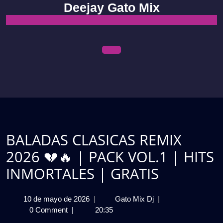
Skip
Deejay Gato Mix
to
content
Open
Menu
BALADAS CLASICAS REMIX
2026 💔🔥 | PACK VOL.1 | HITS
INMORTALES | GRATIS
10
BALADAS
10 de mayo de 2026
|
Gato Mix Dj
|
de
CLASICAS
0 Comment
|
20:35
mayo
REMIX