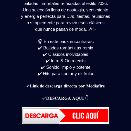
baladas inmortales remixadas al estilo 2026.
Una selección llena de nostalgia, sentimiento
y energía perfecta para DJs, fiestas, reuniones
o simplemente para revivir esos clásicos
que nunca pasan de moda. 🎶✨
🎧 En este pack encontrarás:
✔️ Baladas románticas remix
✔️ Clásicos inolvidables
✔️ Intro & Outro edits
✔️ Sonido limpio y potente
✔️ Hits para cantar y disfrutar
✔𝐋𝐢𝐧𝐤 𝐝𝐞 𝐝𝐞𝐬𝐜𝐚𝐫𝐠𝐚 𝐝𝐢𝐫𝐞𝐜𝐭𝐚 𝐩𝐨𝐫 𝐌𝐞𝐝𝐢𝐚𝐟𝐢𝐫𝐞
✅𝐃𝐄𝐒𝐂𝐀𝐑𝐆𝐀 𝐀𝐐𝐔𝐈 👇