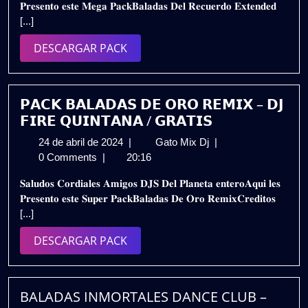
𝐏𝐫𝐞𝐬𝐞𝐧𝐭𝐨 𝐞𝐬𝐭𝐞 𝐌𝐞𝐠𝐚 𝐏𝐚𝐜𝐤𝐁𝐚𝐥𝐚𝐝𝐚𝐬 𝐃𝐞𝐥 𝐑𝐞𝐜𝐮𝐞𝐫𝐝𝐨 𝐄𝐱𝐭𝐞𝐧𝐝𝐞𝐝
2024
–
[...]
𝗣𝗔𝗖𝗞
𝟮𝗞𝟮𝟰
DESCARGAR
DESCARGAR PACK
𝗩𝗢𝗟.𝟮
PACK
|
𝗚𝗥𝗔𝗧𝗜𝗦
𝗣𝗔𝗖𝗞 𝗕𝗔𝗟𝗔𝗗𝗔𝗦 𝗗𝗘 𝗢𝗥𝗢 𝗥𝗘𝗠𝗜𝗫 – 𝗗𝗝
𝗙𝗜𝗥𝗘 𝗤𝗨𝗜𝗡𝗧𝗔𝗡𝗔 / 𝗚𝗥𝗔𝗧𝗜𝗦
24
𝗣𝗔𝗖𝗞
24 de abril de 2024
|
Gato Mix Dj
|
de
𝗕𝗔𝗟𝗔𝗗𝗔𝗦
0 Comments
|
20:16
abril
𝗗𝗘
𝐒𝐚𝐥𝐮𝐝𝐨𝐬 𝐂𝐨𝐫𝐝𝐢𝐚𝐥𝐞𝐬 𝐀𝐦𝐢𝐠𝐨𝐬 𝐃𝐉𝐒 𝐃𝐞𝐥 𝐏𝐥𝐚𝐧𝐞𝐭𝐚 𝐞𝐧𝐭𝐞𝐫𝐨𝐀𝐪𝐮𝐢 𝐥𝐞𝐬
de
𝗢𝗥𝗢
𝐏𝐫𝐞𝐬𝐞𝐧𝐭𝐨 𝐞𝐬𝐭𝐞 𝐒𝐮𝐩𝐞𝐫 𝐏𝐚𝐜𝐤𝐁𝐚𝐥𝐚𝐝𝐚𝐬 𝐃𝐞 𝐎𝐫𝐨 𝐑𝐞𝐦𝐢𝐱𝐂𝐫𝐞𝐝𝐢𝐭𝐨𝐬
2024
𝗥𝗘𝗠𝗜𝗫
[...]
–
𝗗𝗝
DESCARGAR
DESCARGAR PACK
𝗙𝗜𝗥𝗘
PACK
𝗤𝗨𝗜𝗡𝗧𝗔𝗡𝗔
/
𝗚𝗥𝗔𝗧𝗜𝗦
BALADAS INMORTALES DANCE CLUB –