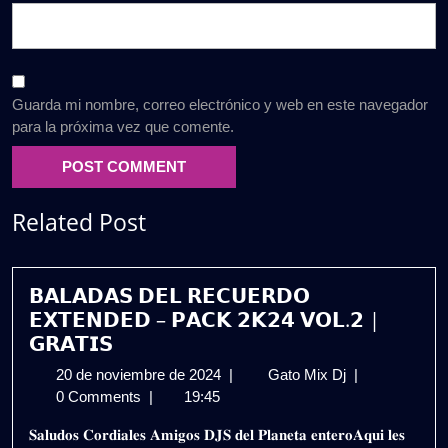
Guarda mi nombre, correo electrónico y web en este navegador
para la próxima vez que comente.
Related Post
𝗕𝗔𝗟𝗔𝗗𝗔𝗦 𝗗𝗘𝗟 𝗥𝗘𝗖𝗨𝗘𝗥𝗗𝗢
𝗘𝗫𝗧𝗘𝗡𝗗𝗘𝗗 – 𝗣𝗔𝗖𝗞 𝟮𝗞𝟮𝟰 𝗩𝗢𝗟.𝟮 |
𝗚𝗥𝗔𝗧𝗜𝗦
20
𝗕𝗔𝗟𝗔𝗗𝗔𝗦
20 de noviembre de 2024
|
Gato Mix Dj
|
de
𝗗𝗘𝗟
0 Comments
|
19:45
noviembre
𝗥𝗘𝗖𝗨𝗘𝗥𝗗𝗢
𝐒𝐚𝐥𝐮𝐝𝐨𝐬 𝐂𝐨𝐫𝐝𝐢𝐚𝐥𝐞𝐬 𝐀𝐦𝐢𝐠𝐨𝐬 𝐃𝐉𝐒 𝐝𝐞𝐥 𝐏𝐥𝐚𝐧𝐞𝐭𝐚 𝐞𝐧𝐭𝐞𝐫𝐨𝐀𝐪𝐮𝐢 𝐥𝐞𝐬
de
𝗘𝗫𝗧𝗘𝗡𝗗𝗘𝗗