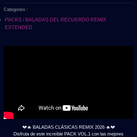
de
2026
Categories :
2026
💔
🔥
PACKS / BALADAS DEL RECUERDO REMIX
|
EXTENDED
PACK
VOL.1
|
HITS
INMORTALES
|
GRATIS
💔🔥 BALADAS CLÁSICAS REMIX 2026 🔥💔
Disfruta de este increíble PACK VOL.1 con las mejores