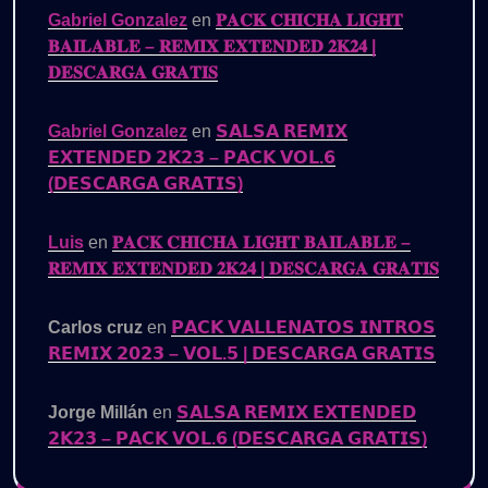
Gabriel Gonzalez
en
𝐏𝐀𝐂𝐊 𝐂𝐇𝐈𝐂𝐇𝐀 𝐋𝐈𝐆𝐇𝐓
𝐁𝐀𝐈𝐋𝐀𝐁𝐋𝐄 – 𝐑𝐄𝐌𝐈𝐗 𝐄𝐗𝐓𝐄𝐍𝐃𝐄𝐃 𝟐𝐊𝟐𝟒 |
𝐃𝐄𝐒𝐂𝐀𝐑𝐆𝐀 𝐆𝐑𝐀𝐓𝐈𝐒
Gabriel Gonzalez
en
𝗦𝗔𝗟𝗦𝗔 𝗥𝗘𝗠𝗜𝗫
𝗘𝗫𝗧𝗘𝗡𝗗𝗘𝗗 𝟮𝗞𝟮𝟯 – 𝗣𝗔𝗖𝗞 𝗩𝗢𝗟.𝟲
(𝗗𝗘𝗦𝗖𝗔𝗥𝗚𝗔 𝗚𝗥𝗔𝗧𝗜𝗦)
Luis
en
𝐏𝐀𝐂𝐊 𝐂𝐇𝐈𝐂𝐇𝐀 𝐋𝐈𝐆𝐇𝐓 𝐁𝐀𝐈𝐋𝐀𝐁𝐋𝐄 –
𝐑𝐄𝐌𝐈𝐗 𝐄𝐗𝐓𝐄𝐍𝐃𝐄𝐃 𝟐𝐊𝟐𝟒 | 𝐃𝐄𝐒𝐂𝐀𝐑𝐆𝐀 𝐆𝐑𝐀𝐓𝐈𝐒
Carlos cruz
en
𝗣𝗔𝗖𝗞 𝗩𝗔𝗟𝗟𝗘𝗡𝗔𝗧𝗢𝗦 𝗜𝗡𝗧𝗥𝗢𝗦
𝗥𝗘𝗠𝗜𝗫 𝟮𝟬𝟮𝟯 – 𝗩𝗢𝗟.𝟱 | 𝗗𝗘𝗦𝗖𝗔𝗥𝗚𝗔 𝗚𝗥𝗔𝗧𝗜𝗦
Jorge Millán
en
𝗦𝗔𝗟𝗦𝗔 𝗥𝗘𝗠𝗜𝗫 𝗘𝗫𝗧𝗘𝗡𝗗𝗘𝗗
𝟮𝗞𝟮𝟯 – 𝗣𝗔𝗖𝗞 𝗩𝗢𝗟.𝟲 (𝗗𝗘𝗦𝗖𝗔𝗥𝗚𝗔 𝗚𝗥𝗔𝗧𝗜𝗦)