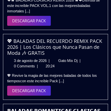
💔🔥 BALADAS CLÁSICAS REMIX 2026 🔥💔Disfruta de
de
2026
este increíble PACK VOL.1 con las mejoresbaladas
2026
💔
inmortales [...]
🔥
|
DESCARGAR
DESCARGAR PACK
PACK
PACK
VOL.1
|
HITS
💖 BALADAS DEL RECUERDO REMIX PACK
INMORTALES
2026 | Los Clásicos que Nunca Pasan de
|
Moda 🎶 GRATIS
GRATIS
3
💖
3 de agosto de 2026
|
Gato Mix Dj
|
de
BALADAS
0 Comments
|
20:24
agosto
DEL
💖 Revive la magia de las mejores baladas de todos los
de
RECUERDO
tiemposcon este increíble Pack [...]
2026
REMIX
PACK
DESCARGAR
DESCARGAR PACK
2026
PACK
|
Los
Clásicos
𝗕𝗔𝗟𝗔𝗗𝗔𝗦 𝗥𝗢𝗠𝗔𝗡𝗧𝗜𝗖𝗔𝗦 𝗖𝗟𝗔𝗦𝗜𝗖𝗔𝗦