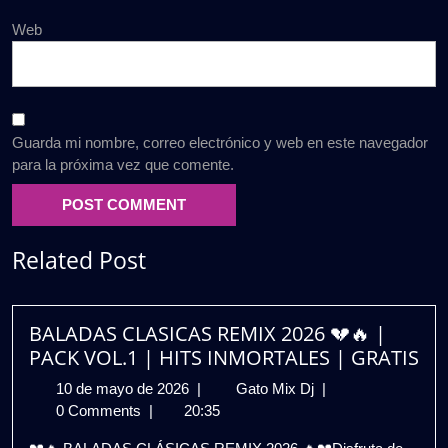
Web
Guarda mi nombre, correo electrónico y web en este navegador
para la próxima vez que comente.
Related Post
BALADAS CLASICAS REMIX 2026 💔🔥 |
PACK VOL.1 | HITS INMORTALES | GRATIS
10
BALADAS
10 de mayo de 2026
|
Gato Mix Dj
|
de
CLASICAS
0 Comments
|
20:35
mayo
REMIX