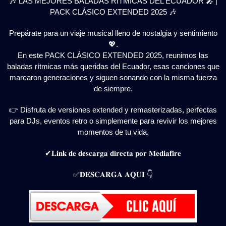
🎶 LAS MEJORES BALADAS RÍTMICAS DEL ECUADOR 🎤 |
PACK CLÁSICO EXTENDED 2025 🎶
Prepárate para un viaje musical lleno de nostalgia y sentimiento
💖.
En este PACK CLÁSICO EXTENDED 2025, reunimos las
baladas rítmicas más queridas del Ecuador, esas canciones que
marcaron generaciones y siguen sonando con la misma fuerza
de siempre.
👉 Disfruta de versiones extended y remasterizadas, perfectas
para DJs, eventos retro o simplemente para revivir los mejores
momentos de tu vida.
✔𝐋𝐢𝐧𝐤 𝐝𝐞 𝐝𝐞𝐬𝐜𝐚𝐫𝐠𝐚 𝐝𝐢𝐫𝐞𝐜𝐭𝐚 𝐩𝐨𝐫 𝐌𝐞𝐝𝐢𝐚𝐟𝐢𝐫𝐞
✅𝐃𝐄𝐒𝐂𝐀𝐑𝐆𝐀 𝐀𝐐𝐔𝐈 👇