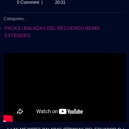
de
MEJORES
0 Comment
|
20:31
noviembre
BALADAS
de
RÍTMICAS
Categories :
2025
DEL
ECUADOR
PACKS / BALADAS DEL RECUERDO REMIX
🎤
EXTENDED
|
PACK
CLÁSICO
EXTENDED
2025
|
Gratis