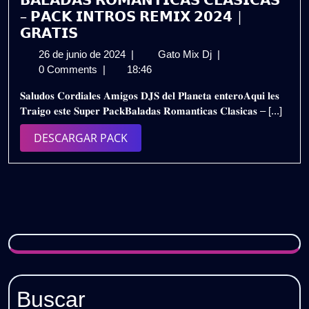
que
– 𝗣𝗔𝗖𝗞 𝗜𝗡𝗧𝗥𝗢𝗦 𝗥𝗘𝗠𝗜𝗫 𝟮𝟬𝟮𝟰 |
Nunca
𝗚𝗥𝗔𝗧𝗜𝗦
Pasan
26
𝗕𝗔𝗟𝗔𝗗𝗔𝗦
26 de junio de 2024
|
Gato Mix Dj
|
de
de
𝗥𝗢𝗠𝗔𝗡𝗧𝗜𝗖𝗔𝗦
0 Comments
|
18:46
Moda
junio
𝗖𝗟𝗔𝗦𝗜𝗖𝗔𝗦
🎶
𝐒𝐚𝐥𝐮𝐝𝐨𝐬 𝐂𝐨𝐫𝐝𝐢𝐚𝐥𝐞𝐬 𝐀𝐦𝐢𝐠𝐨𝐬 𝐃𝐉𝐒 𝐝𝐞𝐥 𝐏𝐥𝐚𝐧𝐞𝐭𝐚 𝐞𝐧𝐭𝐞𝐫𝐨𝐀𝐪𝐮𝐢 𝐥𝐞𝐬
de
–
GRATIS
𝐓𝐫𝐚𝐢𝐠𝐨 𝐞𝐬𝐭𝐞 𝐒𝐮𝐩𝐞𝐫 𝐏𝐚𝐜𝐤𝐁𝐚𝐥𝐚𝐝𝐚𝐬 𝐑𝐨𝐦𝐚𝐧𝐭𝐢𝐜𝐚𝐬 𝐂𝐥𝐚𝐬𝐢𝐜𝐚𝐬 – [...]
2024
𝗣𝗔𝗖𝗞
𝗜𝗡𝗧𝗥𝗢𝗦
DESCARGAR
DESCARGAR PACK
𝗥𝗘𝗠𝗜𝗫
PACK
𝟮𝟬𝟮𝟰
|
𝗚𝗥𝗔𝗧𝗜𝗦
Buscar