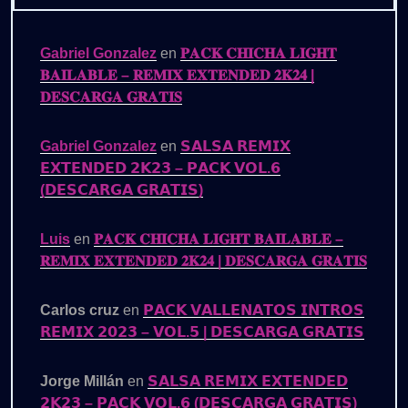
Gabriel Gonzalez
en
𝐏𝐀𝐂𝐊 𝐂𝐇𝐈𝐂𝐇𝐀 𝐋𝐈𝐆𝐇𝐓
𝐁𝐀𝐈𝐋𝐀𝐁𝐋𝐄 – 𝐑𝐄𝐌𝐈𝐗 𝐄𝐗𝐓𝐄𝐍𝐃𝐄𝐃 𝟐𝐊𝟐𝟒 |
𝐃𝐄𝐒𝐂𝐀𝐑𝐆𝐀 𝐆𝐑𝐀𝐓𝐈𝐒
Gabriel Gonzalez
en
𝗦𝗔𝗟𝗦𝗔 𝗥𝗘𝗠𝗜𝗫
𝗘𝗫𝗧𝗘𝗡𝗗𝗘𝗗 𝟮𝗞𝟮𝟯 – 𝗣𝗔𝗖𝗞 𝗩𝗢𝗟.𝟲
(𝗗𝗘𝗦𝗖𝗔𝗥𝗚𝗔 𝗚𝗥𝗔𝗧𝗜𝗦)
Luis
en
𝐏𝐀𝐂𝐊 𝐂𝐇𝐈𝐂𝐇𝐀 𝐋𝐈𝐆𝐇𝐓 𝐁𝐀𝐈𝐋𝐀𝐁𝐋𝐄 –
𝐑𝐄𝐌𝐈𝐗 𝐄𝐗𝐓𝐄𝐍𝐃𝐄𝐃 𝟐𝐊𝟐𝟒 | 𝐃𝐄𝐒𝐂𝐀𝐑𝐆𝐀 𝐆𝐑𝐀𝐓𝐈𝐒
Carlos cruz
en
𝗣𝗔𝗖𝗞 𝗩𝗔𝗟𝗟𝗘𝗡𝗔𝗧𝗢𝗦 𝗜𝗡𝗧𝗥𝗢𝗦
𝗥𝗘𝗠𝗜𝗫 𝟮𝟬𝟮𝟯 – 𝗩𝗢𝗟.𝟱 | 𝗗𝗘𝗦𝗖𝗔𝗥𝗚𝗔 𝗚𝗥𝗔𝗧𝗜𝗦
Jorge Millán
en
𝗦𝗔𝗟𝗦𝗔 𝗥𝗘𝗠𝗜𝗫 𝗘𝗫𝗧𝗘𝗡𝗗𝗘𝗗
𝟮𝗞𝟮𝟯 – 𝗣𝗔𝗖𝗞 𝗩𝗢𝗟.𝟲 (𝗗𝗘𝗦𝗖𝗔𝗥𝗚𝗔 𝗚𝗥𝗔𝗧𝗜𝗦)