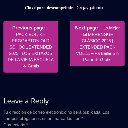
𝐂𝐥𝐚𝐯𝐞 𝐩𝐚𝐫𝐚 𝐝𝐞𝐬𝐜𝐨𝐦𝐩𝐫𝐢𝐦𝐢𝐫: Deejaygatomix
Navegación
de
Older
Newer
Previous page
Next page
Lo Mejor
Posts
Posts
PACK VOL. 8 –
del MERENGUE
entradas
REGGAETON OLD
CLÁSICO 2025 |
SCHOOL EXTENDED
EXTENDED PACK
2025 | LOS EXITAZOS
VOL.11 – Pa Bailar Sin
DE LA VIEJA ESCUELA
Parar 🎉 Gratis
🔥 Gratis
Leave a Reply
Tu dirección de correo electrónico no será publicada.
Los
campos obligatorios están marcados con
*
Comentario
*