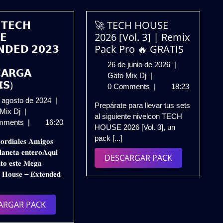
 𝗧𝗘𝗖𝗛
🚀 TECH HOUSE
𝗘
2026 [Vol. 3] | Remix
𝗡𝗗𝗘𝗗 𝟮𝟬𝟮𝟯
Pack Pro 🔥 GRATIS

26
26 de junio de 2026
|
𝗔𝗥𝗚𝗔
🚀
de
Gato Mix Dj
|
𝗦)
TECH
junio
0 Comments
|
18:23
HOUSE
de
22
 agosto de 2024
|
Prepárate para llevar tus sets
2026
2026
𝗣𝗔𝗖𝗞
de
 Mix Dj
|
al siguiente nivelcon TECH
[Vol.
𝗧𝗘𝗖𝗛
agosto
mments
|
16:20
HOUSE 2026 [Vol. 3], un
3]
𝗛𝗢𝗨𝗦𝗘
de
pack [...]
|
𝐨𝐫𝐝𝐢𝐚𝐥𝐞𝐬 𝐀𝐦𝐢𝐠𝐨𝐬
𝗘𝗫𝗧𝗘𝗡𝗗𝗘𝗗
2024
Remix
𝐚𝐧𝐞𝐭𝐚 𝐞𝐧𝐭𝐞𝐫𝐨𝐀𝐪𝐮𝐢
𝟮𝟬𝟮𝟯
DESCARGAR
DESCARGAR PACK
Pack
𝐧𝐭𝐨 𝐞𝐬𝐭𝐞 𝐌𝐞𝐠𝐚
𝗩𝗢𝗟.𝟮
PACK
Pro
 𝐇𝐨𝐮𝐬𝐞 – 𝐄𝐱𝐭𝐞𝐧𝐝𝐞𝐝
(𝗗𝗘𝗦𝗖𝗔𝗥𝗚𝗔
🔥
𝗚𝗥𝗔𝗧𝗜𝗦)
GRATIS
DESCARGAR
ARGAR PACK
PACK