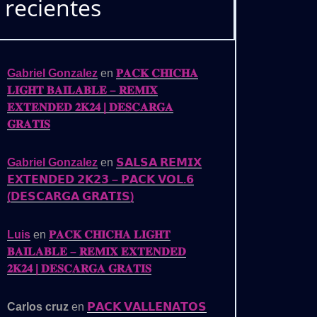
recientes
Gabriel Gonzalez
en
𝐏𝐀𝐂𝐊 𝐂𝐇𝐈𝐂𝐇𝐀
𝐋𝐈𝐆𝐇𝐓 𝐁𝐀𝐈𝐋𝐀𝐁𝐋𝐄 – 𝐑𝐄𝐌𝐈𝐗
𝐄𝐗𝐓𝐄𝐍𝐃𝐄𝐃 𝟐𝐊𝟐𝟒 | 𝐃𝐄𝐒𝐂𝐀𝐑𝐆𝐀
𝐆𝐑𝐀𝐓𝐈𝐒
Gabriel Gonzalez
en
𝗦𝗔𝗟𝗦𝗔 𝗥𝗘𝗠𝗜𝗫
𝗘𝗫𝗧𝗘𝗡𝗗𝗘𝗗 𝟮𝗞𝟮𝟯 – 𝗣𝗔𝗖𝗞 𝗩𝗢𝗟.𝟲
(𝗗𝗘𝗦𝗖𝗔𝗥𝗚𝗔 𝗚𝗥𝗔𝗧𝗜𝗦)
Luis
en
𝐏𝐀𝐂𝐊 𝐂𝐇𝐈𝐂𝐇𝐀 𝐋𝐈𝐆𝐇𝐓
𝐁𝐀𝐈𝐋𝐀𝐁𝐋𝐄 – 𝐑𝐄𝐌𝐈𝐗 𝐄𝐗𝐓𝐄𝐍𝐃𝐄𝐃
𝟐𝐊𝟐𝟒 | 𝐃𝐄𝐒𝐂𝐀𝐑𝐆𝐀 𝐆𝐑𝐀𝐓𝐈𝐒
Carlos cruz
en
𝗣𝗔𝗖𝗞 𝗩𝗔𝗟𝗟𝗘𝗡𝗔𝗧𝗢𝗦