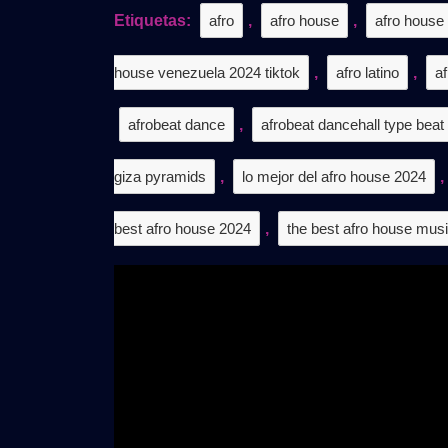
𝗩𝗢𝗟
Etiquetas:
afro
,
afro house
,
afro house
|
𝗚𝗥𝗔
house venezuela 2024 tiktok
,
afro latino
,
af
afrobeat dance
,
afrobeat dancehall type beat
giza pyramids
,
lo mejor del afro house 2024
,
best afro house 2024
,
the best afro house mus