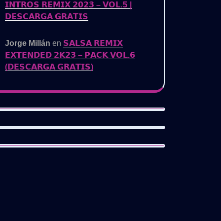
𝗜𝗡𝗧𝗥𝗢𝗦 𝗥𝗘𝗠𝗜𝗫 𝟮𝟬𝟮𝟯 – 𝗩𝗢𝗟.𝟱 |
𝗗𝗘𝗦𝗖𝗔𝗥𝗚𝗔 𝗚𝗥𝗔𝗧𝗜𝗦
Jorge Millán
en
𝗦𝗔𝗟𝗦𝗔 𝗥𝗘𝗠𝗜𝗫
𝗘𝗫𝗧𝗘𝗡𝗗𝗘𝗗 𝟮𝗞𝟮𝟯 – 𝗣𝗔𝗖𝗞 𝗩𝗢𝗟.𝟲
(𝗗𝗘𝗦𝗖𝗔𝗥𝗚𝗔 𝗚𝗥𝗔𝗧𝗜𝗦)