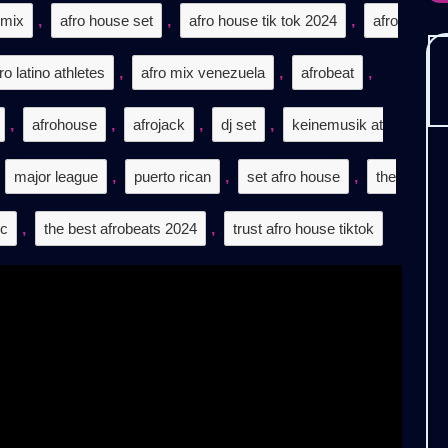
.𝟮
 mix
,
afro house set
,
afro house tik tok 2024
,
afro
𝗧𝗜𝗦
ro latino athletes
,
afro mix venezuela
,
afrobeat
,
,
afrohouse
,
afrojack
,
dj set
,
keinemusik at
major league
,
puerto rican
,
set afro house
,
the
ic
,
the best afrobeats 2024
,
trust afro house tiktok