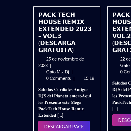
𝗣𝗔𝗖𝗞 𝗧𝗘𝗖𝗛
𝗣𝗔𝗖𝗞
𝗛𝗢𝗨𝗦𝗘 𝗥𝗘𝗠𝗜𝗫
𝗛𝗢𝗨𝗦
𝗘𝗫𝗧𝗘𝗡𝗗𝗘𝗗 𝟮𝟬𝟮𝟯
𝗘𝗫𝗧𝗘
– 𝗩𝗢𝗟.𝟯
𝗩𝗢𝗟.
(𝗗𝗘𝗦𝗖𝗔𝗥𝗚𝗔
(𝗗𝗘𝗦
𝗚𝗥𝗔𝗧𝗨𝗜𝗧𝗔)
𝗚𝗥𝗔𝗧
25 de noviembre de
22 de
25
2023
|
Gato
de
𝗣𝗔𝗖𝗞
Gato Mix Dj
|
0 Co
noviembre
𝗧𝗘𝗖𝗛
0 Comments
|
15:18
𝐒𝐚𝐥𝐮𝐝𝐨𝐬 𝐂
de
𝗛𝗢𝗨𝗦𝗘
𝐒𝐚𝐥𝐮𝐝𝐨𝐬 𝐂𝐨𝐫𝐝𝐢𝐚𝐥𝐞𝐬 𝐀𝐦𝐢𝐠𝐨𝐬
𝐃𝐉𝐒 𝐝𝐞𝐥 𝐏
2023
𝗥𝗘𝗠𝗜𝗫
𝐃𝐉𝐒 𝐝𝐞𝐥 𝐏𝐥𝐚𝐧𝐞𝐭𝐚 𝐞𝐧𝐭𝐞𝐫𝐨𝐀𝐪𝐮𝐢
𝐥𝐞𝐬 𝐏𝐫𝐞𝐬𝐞
𝗘𝗫𝗧𝗘𝗡𝗗𝗘𝗗
𝐥𝐞𝐬 𝐏𝐫𝐞𝐬𝐞𝐧𝐭𝐨 𝐞𝐬𝐭𝐞 𝐌𝐞𝐠𝐚
𝐏𝐚𝐜𝐤𝐓𝐞𝐜
𝟮𝟬𝟮𝟯
𝐏𝐚𝐜𝐤𝐓𝐞𝐜𝐡 𝐇𝐨𝐮𝐬𝐞 𝐑𝐞𝐦𝐢𝐱
[...]
–
𝐄𝐱𝐭𝐞𝐧𝐝𝐞𝐝 [...]
𝗩𝗢𝗟.𝟯
DESC
(𝗗𝗘𝗦𝗖𝗔𝗥𝗚𝗔
DESCARGAR
DESCARGAR PACK
𝗚𝗥𝗔𝗧𝗨𝗜𝗧𝗔)