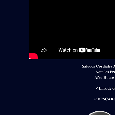
𝐒𝐚𝐥𝐮𝐝𝐨𝐬 𝐂𝐨𝐫𝐝𝐢𝐚𝐥𝐞𝐬 
𝐀𝐪𝐮𝐢 𝐥𝐞𝐬 𝐏𝐫
𝐀𝐟𝐫𝐨 𝐇𝐨𝐮𝐬𝐞 
✔𝐋𝐢𝐧𝐤 𝐝𝐞 𝐝𝐞
✅𝐃𝐄𝐒𝐂𝐀𝐑𝐆