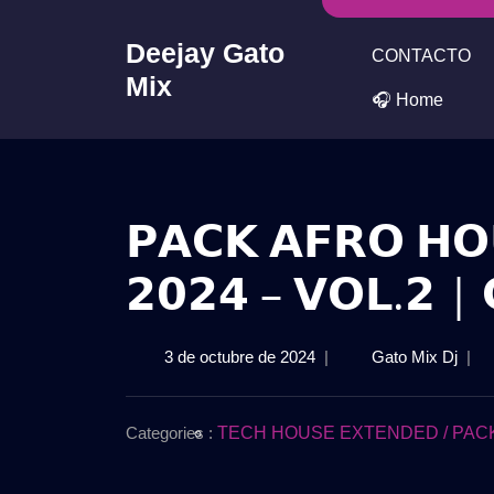
Skip
to
Deejay Gato
CONTACTO
content
Mix
🎧 Home
𝗣𝗔𝗖𝗞 𝗔𝗙𝗥𝗢 𝗛𝗢
𝟮𝟬𝟮𝟰 – 𝗩𝗢𝗟.𝟮 | 
3
𝗣𝗔𝗖
3 de octubre de 2024
|
Gato Mix Dj
|
de
𝗔𝗙
octubre
𝗛𝗢
de
𝗘𝗫𝗧
Categories :
TECH HOUSE EXTENDED / PACKS 
2024
𝟮𝟬𝟮
–