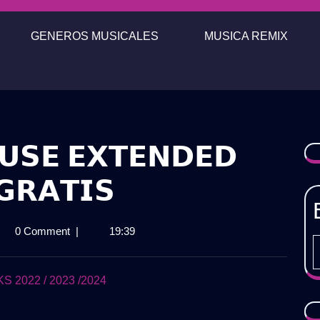
GENEROS MUSICALES
MUSICA REMIX
𝗨𝗦𝗘 𝗘𝗫𝗧𝗘𝗡𝗗𝗘𝗗
𝗚𝗥𝗔𝗧𝗜𝗦
𝗞
0 Comment
|
19:39
𝗢
𝗦𝗘
𝗘𝗡𝗗𝗘𝗗
2022 / 2023 /2024
𝟰