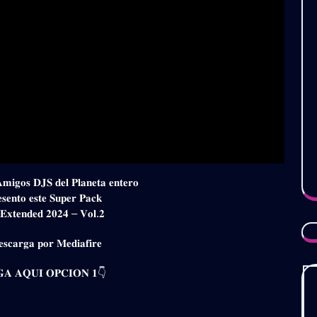
𝐀𝐦𝐢𝐠𝐨𝐬 𝐃𝐉𝐒 𝐝𝐞𝐥 𝐏𝐥𝐚𝐧𝐞𝐭𝐚 𝐞𝐧𝐭𝐞𝐫𝐨
𝐬𝐞𝐧𝐭𝐨 𝐞𝐬𝐭𝐞 𝐒𝐮𝐩𝐞𝐫 𝐏𝐚𝐜𝐤
𝐄𝐱𝐭𝐞𝐧𝐝𝐞𝐝 𝟐𝟎𝟐𝟒 – 𝐕𝐨𝐥.𝟐
𝐬𝐜𝐚𝐫𝐠𝐚 𝐩𝐨𝐫 𝐌𝐞𝐝𝐢𝐚𝐟𝐢𝐫𝐞
𝐀 𝐀𝐐𝐔𝐈 𝐎𝐏𝐂𝐈𝐎𝐍 𝟏👇