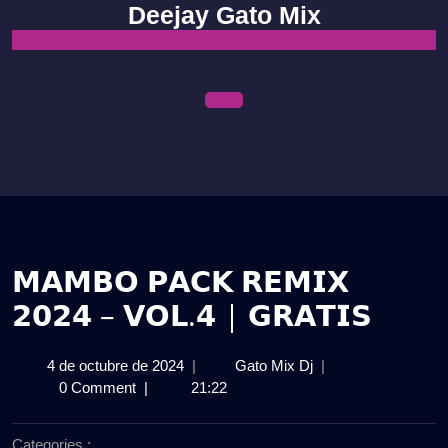
Skip
Deejay Gato Mix
to
content
Open
Menu
𝗠𝗔𝗠𝗕𝗢 𝗣𝗔𝗖𝗞 𝗥𝗘𝗠𝗜𝗫
𝟮𝟬𝟮𝟰 – 𝗩𝗢𝗟.𝟰 | 𝗚𝗥𝗔𝗧𝗜𝗦
4
𝗠𝗔𝗠𝗕𝗢
4 de octubre de 2024
|
Gato Mix Dj
|
de
𝗣𝗔𝗖𝗞
0 Comment
|
21:22
octubre
𝗥𝗘𝗠𝗜𝗫
de
𝟮𝟬𝟮𝟰
Categories :