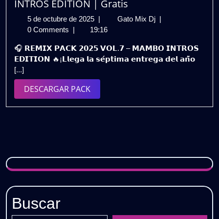
INTROS EDITION | Gratis
5
REMIX
5 de octubre de 2025
|
Gato Mix Dj
|
de
PACK
0 Comments
|
19:16
octubre
2025
🎧 𝗥𝗘𝗠𝗜𝗫 𝗣𝗔𝗖𝗞 𝟮𝟬𝟮𝟱 𝗩𝗢𝗟.𝟳 – 𝗠𝗔𝗠𝗕𝗢 𝗜𝗡𝗧𝗥𝗢𝗦
de
VOL.7
𝗘𝗗𝗜𝗧𝗜𝗢𝗡 🔥¡𝗟𝗹𝗲𝗴𝗮 𝗹𝗮 𝘀𝗲́𝗽𝘁𝗶𝗺𝗮 𝗲𝗻𝘁𝗿𝗲𝗴𝗮 𝗱𝗲𝗹 𝗮𝗻̃𝗼
2025
–
[...]
MAMBO
INTROS
DESCARGAR
DESCARGAR PACK
EDITION
PACK
|
Gratis
Buscar