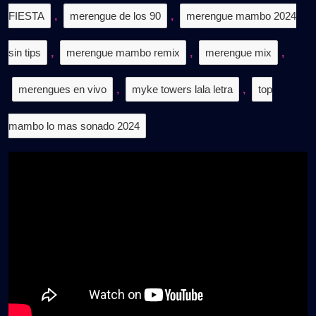
FIESTA
,
merengue de los 90
,
merengue mambo 2024
sin tips
,
merengue mambo remix
,
merengue mix
,
merengues en vivo
,
myke towers lala letra
,
top
mambo lo mas sonado 2024