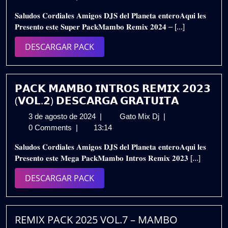
julio
𝟮𝟬𝟮𝟰
𝐒𝐚𝐥𝐮𝐝𝐨𝐬 𝐂𝐨𝐫𝐝𝐢𝐚𝐥𝐞𝐬 𝐀𝐦𝐢𝐠𝐨𝐬 𝐃𝐉𝐒 𝐝𝐞𝐥 𝐏𝐥𝐚𝐧𝐞𝐭𝐚 𝐞𝐧𝐭𝐞𝐫𝐨𝐀𝐪𝐮𝐢 𝐥𝐞𝐬
de
–
𝐏𝐫𝐞𝐬𝐞𝐧𝐭𝐨 𝐞𝐬𝐭𝐞 𝐒𝐮𝐩𝐞𝐫 𝐏𝐚𝐜𝐤𝐌𝐚𝐦𝐛𝐨 𝐑𝐞𝐦𝐢𝐱 𝟐𝟎𝟐𝟒 – [...]
2024
𝗣𝗔𝗖𝗞
𝗩𝗢𝗟.𝟮
DESCARGAR
DESCARGAR PACK
|
PACK
𝗚𝗥𝗔𝗧𝗜𝗦
𝗣𝗔𝗖𝗞 𝗠𝗔𝗠𝗕𝗢 𝗜𝗡𝗧𝗥𝗢𝗦 𝗥𝗘𝗠𝗜𝗫 𝟮𝟬𝟮𝟯
(𝗩𝗢𝗟.𝟮) 𝗗𝗘𝗦𝗖𝗔𝗥𝗚𝗔 𝗚𝗥𝗔𝗧𝗨𝗜𝗧𝗔
3
𝗣𝗔𝗖𝗞
3 de agosto de 2024
|
Gato Mix Dj
|
de
𝗠𝗔𝗠𝗕𝗢
0 Comments
|
13:14
agosto
𝗜𝗡𝗧𝗥𝗢𝗦
𝐒𝐚𝐥𝐮𝐝𝐨𝐬 𝐂𝐨𝐫𝐝𝐢𝐚𝐥𝐞𝐬 𝐀𝐦𝐢𝐠𝐨𝐬 𝐃𝐉𝐒 𝐝𝐞𝐥 𝐏𝐥𝐚𝐧𝐞𝐭𝐚 𝐞𝐧𝐭𝐞𝐫𝐨𝐀𝐪𝐮𝐢 𝐥𝐞𝐬
de
𝗥𝗘𝗠𝗜𝗫
𝐏𝐫𝐞𝐬𝐞𝐧𝐭𝐨 𝐞𝐬𝐭𝐞 𝐌𝐞𝐠𝐚 𝐏𝐚𝐜𝐤𝐌𝐚𝐦𝐛𝐨 𝐈𝐧𝐭𝐫𝐨𝐬 𝐑𝐞𝐦𝐢𝐱 𝟐𝟎𝟐𝟑 [...]
2024
𝟮𝟬𝟮𝟯
(𝗩𝗢𝗟.𝟮)
DESCARGAR
DESCARGAR PACK
𝗗𝗘𝗦𝗖𝗔𝗥𝗚𝗔
PACK
𝗚𝗥𝗔𝗧𝗨𝗜𝗧𝗔
REMIX PACK 2025 VOL.7 – MAMBO