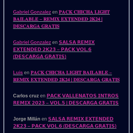
Gabriel Gonzalez
en
𝐏𝐀𝐂𝐊 𝐂𝐇𝐈𝐂𝐇𝐀 𝐋𝐈𝐆𝐇𝐓
𝐁𝐀𝐈𝐋𝐀𝐁𝐋𝐄 – 𝐑𝐄𝐌𝐈𝐗 𝐄𝐗𝐓𝐄𝐍𝐃𝐄𝐃 𝟐𝐊𝟐𝟒 |
𝐃𝐄𝐒𝐂𝐀𝐑𝐆𝐀 𝐆𝐑𝐀𝐓𝐈𝐒
Gabriel Gonzalez
en
𝗦𝗔𝗟𝗦𝗔 𝗥𝗘𝗠𝗜𝗫
𝗘𝗫𝗧𝗘𝗡𝗗𝗘𝗗 𝟮𝗞𝟮𝟯 – 𝗣𝗔𝗖𝗞 𝗩𝗢𝗟.𝟲
(𝗗𝗘𝗦𝗖𝗔𝗥𝗚𝗔 𝗚𝗥𝗔𝗧𝗜𝗦)
Luis
en
𝐏𝐀𝐂𝐊 𝐂𝐇𝐈𝐂𝐇𝐀 𝐋𝐈𝐆𝐇𝐓 𝐁𝐀𝐈𝐋𝐀𝐁𝐋𝐄 –
𝐑𝐄𝐌𝐈𝐗 𝐄𝐗𝐓𝐄𝐍𝐃𝐄𝐃 𝟐𝐊𝟐𝟒 | 𝐃𝐄𝐒𝐂𝐀𝐑𝐆𝐀 𝐆𝐑𝐀𝐓𝐈𝐒
Carlos cruz
en
𝗣𝗔𝗖𝗞 𝗩𝗔𝗟𝗟𝗘𝗡𝗔𝗧𝗢𝗦 𝗜𝗡𝗧𝗥𝗢𝗦
𝗥𝗘𝗠𝗜𝗫 𝟮𝟬𝟮𝟯 – 𝗩𝗢𝗟.𝟱 | 𝗗𝗘𝗦𝗖𝗔𝗥𝗚𝗔 𝗚𝗥𝗔𝗧𝗜𝗦
Jorge Millán
en
𝗦𝗔𝗟𝗦𝗔 𝗥𝗘𝗠𝗜𝗫 𝗘𝗫𝗧𝗘𝗡𝗗𝗘𝗗
𝟮𝗞𝟮𝟯 – 𝗣𝗔𝗖𝗞 𝗩𝗢𝗟.𝟲 (𝗗𝗘𝗦𝗖𝗔𝗥𝗚𝗔 𝗚𝗥𝗔𝗧𝗜𝗦)