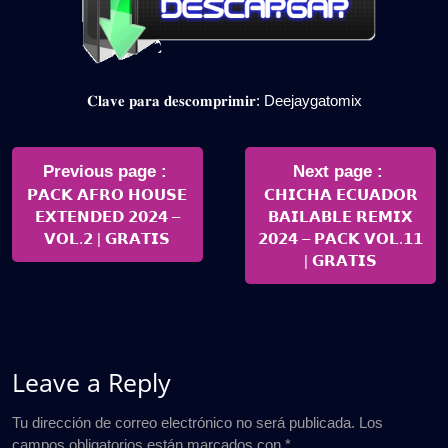
𝐂𝐥𝐚𝐯𝐞 𝐩𝐚𝐫𝐚 𝐝𝐞𝐬𝐜𝐨𝐦𝐩𝐫𝐢𝐦𝐢𝐫: Deejaygatomix
Navegación
de
Older
Newer
Previous page
Next page
Posts
Posts
𝗣𝗔𝗖𝗞 𝗔𝗙𝗥𝗢 𝗛𝗢𝗨𝗦𝗘
𝗖𝗛𝗜𝗖𝗛𝗔 𝗘𝗖𝗨𝗔𝗗𝗢𝗥
entradas
𝗘𝗫𝗧𝗘𝗡𝗗𝗘𝗗 𝟮𝟬𝟮𝟰 –
𝗕𝗔𝗜𝗟𝗔𝗕𝗟𝗘 𝗥𝗘𝗠𝗜𝗫
𝗩𝗢𝗟.𝟮 | 𝗚𝗥𝗔𝗧𝗜𝗦
𝟮𝟬𝟮𝟰 – 𝗣𝗔𝗖𝗞 𝗩𝗢𝗟.𝟭𝟭
| 𝗚𝗥𝗔𝗧𝗜𝗦
Leave a Reply
Tu dirección de correo electrónico no será publicada.
Los
campos obligatorios están marcados con
*