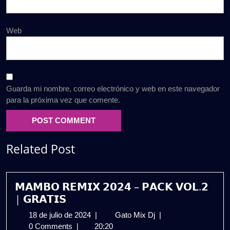
Web
Guarda mi nombre, correo electrónico y web en este navegador
para la próxima vez que comente.
Related Post
𝗠𝗔𝗠𝗕𝗢 𝗥𝗘𝗠𝗜𝗫 𝟮𝟬𝟮𝟰 – 𝗣𝗔𝗖𝗞 𝗩𝗢𝗟.𝟮
| 𝗚𝗥𝗔𝗧𝗜𝗦
18
𝗠𝗔𝗠𝗕𝗢
18 de julio de 2024
|
Gato Mix Dj
|
de
𝗥𝗘𝗠𝗜𝗫
0 Comments
|
20:20