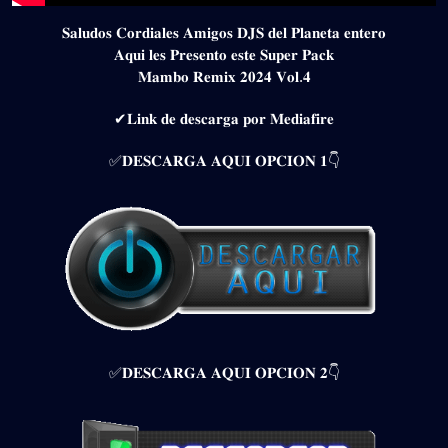
𝐒𝐚𝐥𝐮𝐝𝐨𝐬 𝐂𝐨𝐫𝐝𝐢𝐚𝐥𝐞𝐬 𝐀𝐦𝐢𝐠𝐨𝐬 𝐃𝐉𝐒 𝐝𝐞𝐥 𝐏𝐥𝐚𝐧𝐞𝐭𝐚 𝐞𝐧𝐭𝐞𝐫𝐨
𝐀𝐪𝐮𝐢 𝐥𝐞𝐬 𝐏𝐫𝐞𝐬𝐞𝐧𝐭𝐨 𝐞𝐬𝐭𝐞 𝐒𝐮𝐩𝐞𝐫 𝐏𝐚𝐜𝐤
𝐌𝐚𝐦𝐛𝐨 𝐑𝐞𝐦𝐢𝐱 𝟐𝟎𝟐𝟒 𝐕𝐨𝐥.𝟒
✔𝐋𝐢𝐧𝐤 𝐝𝐞 𝐝𝐞𝐬𝐜𝐚𝐫𝐠𝐚 𝐩𝐨𝐫 𝐌𝐞𝐝𝐢𝐚𝐟𝐢𝐫𝐞
✅𝐃𝐄𝐒𝐂𝐀𝐑𝐆𝐀 𝐀𝐐𝐔𝐈 𝐎𝐏𝐂𝐈𝐎𝐍 𝟏👇
✅𝐃𝐄𝐒𝐂𝐀𝐑𝐆𝐀 𝐀𝐐𝐔𝐈 𝐎𝐏𝐂𝐈𝐎𝐍 𝟐👇