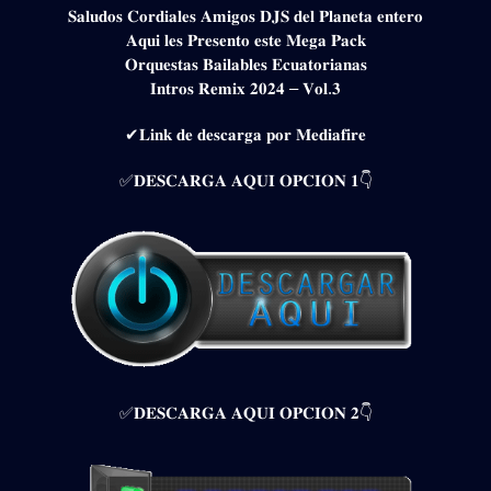
𝐒𝐚𝐥𝐮𝐝𝐨𝐬 𝐂𝐨𝐫𝐝𝐢𝐚𝐥𝐞𝐬 𝐀𝐦𝐢𝐠𝐨𝐬 𝐃𝐉𝐒 𝐝𝐞𝐥 𝐏𝐥𝐚𝐧𝐞𝐭𝐚 𝐞𝐧𝐭𝐞𝐫𝐨
𝐀𝐪𝐮𝐢 𝐥𝐞𝐬 𝐏𝐫𝐞𝐬𝐞𝐧𝐭𝐨 𝐞𝐬𝐭𝐞 𝐌𝐞𝐠𝐚 𝐏𝐚𝐜𝐤
𝐎𝐫𝐪𝐮𝐞𝐬𝐭𝐚𝐬 𝐁𝐚𝐢𝐥𝐚𝐛𝐥𝐞𝐬 𝐄𝐜𝐮𝐚𝐭𝐨𝐫𝐢𝐚𝐧𝐚𝐬
𝐈𝐧𝐭𝐫𝐨𝐬 𝐑𝐞𝐦𝐢𝐱 𝟐𝟎𝟐𝟒 – 𝐕𝐨𝐥.𝟑
✔𝐋𝐢𝐧𝐤 𝐝𝐞 𝐝𝐞𝐬𝐜𝐚𝐫𝐠𝐚 𝐩𝐨𝐫 𝐌𝐞𝐝𝐢𝐚𝐟𝐢𝐫𝐞
✅𝐃𝐄𝐒𝐂𝐀𝐑𝐆𝐀 𝐀𝐐𝐔𝐈 𝐎𝐏𝐂𝐈𝐎𝐍 𝟏👇
✅𝐃𝐄𝐒𝐂𝐀𝐑𝐆𝐀 𝐀𝐐𝐔𝐈 𝐎𝐏𝐂𝐈𝐎𝐍 𝟐👇