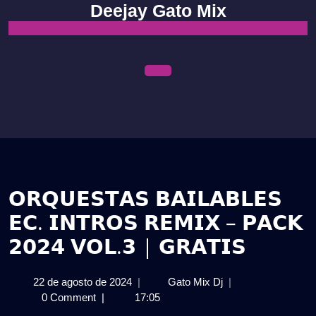
Skip
Deejay Gato Mix
to
content
Open
Menu
𝗢𝗥𝗤𝗨𝗘𝗦𝗧𝗔𝗦 𝗕𝗔𝗜𝗟𝗔𝗕𝗟𝗘𝗦
𝗘𝗖. 𝗜𝗡𝗧𝗥𝗢𝗦 𝗥𝗘𝗠𝗜𝗫 – 𝗣𝗔𝗖𝗞
𝟮𝟬𝟮𝟰 𝗩𝗢𝗟.𝟯 | 𝗚𝗥𝗔𝗧𝗜𝗦
22
𝗢𝗥𝗤𝗨𝗘𝗦𝗧𝗔𝗦
22 de agosto de 2024
|
Gato Mix Dj
|
de
𝗕𝗔𝗜𝗟𝗔𝗕𝗟𝗘𝗦
0 Comment
|
17:05
agosto
𝗘𝗖.