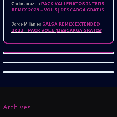
Carlos cruz
en
𝗣𝗔𝗖𝗞 𝗩𝗔𝗟𝗟𝗘𝗡𝗔𝗧𝗢𝗦 𝗜𝗡𝗧𝗥𝗢𝗦
𝗥𝗘𝗠𝗜𝗫 𝟮𝟬𝟮𝟯 – 𝗩𝗢𝗟.𝟱 | 𝗗𝗘𝗦𝗖𝗔𝗥𝗚𝗔 𝗚𝗥𝗔𝗧𝗜𝗦
Jorge Millán
en
𝗦𝗔𝗟𝗦𝗔 𝗥𝗘𝗠𝗜𝗫 𝗘𝗫𝗧𝗘𝗡𝗗𝗘𝗗
𝟮𝗞𝟮𝟯 – 𝗣𝗔𝗖𝗞 𝗩𝗢𝗟.𝟲 (𝗗𝗘𝗦𝗖𝗔𝗥𝗚𝗔 𝗚𝗥𝗔𝗧𝗜𝗦)
Archives