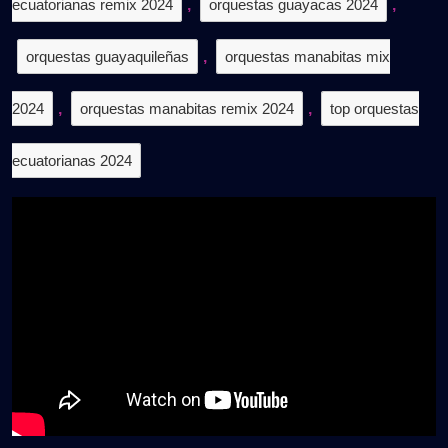
ecuatorianas remix 2024
,
orquestas guayacas 2024
,
orquestas guayaquileñas
,
orquestas manabitas mix
2024
,
orquestas manabitas remix 2024
,
top orquestas
ecuatorianas 2024