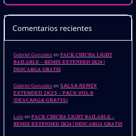
Comentarios recientes
Gabriel Gonzalez
en
𝐏𝐀𝐂𝐊 𝐂𝐇𝐈𝐂𝐇𝐀 𝐋𝐈𝐆𝐇𝐓
𝐁𝐀𝐈𝐋𝐀𝐁𝐋𝐄 – 𝐑𝐄𝐌𝐈𝐗 𝐄𝐗𝐓𝐄𝐍𝐃𝐄𝐃 𝟐𝐊𝟐𝟒 |
𝐃𝐄𝐒𝐂𝐀𝐑𝐆𝐀 𝐆𝐑𝐀𝐓𝐈𝐒
Gabriel Gonzalez
en
𝗦𝗔𝗟𝗦𝗔 𝗥𝗘𝗠𝗜𝗫
𝗘𝗫𝗧𝗘𝗡𝗗𝗘𝗗 𝟮𝗞𝟮𝟯 – 𝗣𝗔𝗖𝗞 𝗩𝗢𝗟.𝟲
(𝗗𝗘𝗦𝗖𝗔𝗥𝗚𝗔 𝗚𝗥𝗔𝗧𝗜𝗦)
Luis
en
𝐏𝐀𝐂𝐊 𝐂𝐇𝐈𝐂𝐇𝐀 𝐋𝐈𝐆𝐇𝐓 𝐁𝐀𝐈𝐋𝐀𝐁𝐋𝐄 –
𝐑𝐄𝐌𝐈𝐗 𝐄𝐗𝐓𝐄𝐍𝐃𝐄𝐃 𝟐𝐊𝟐𝟒 | 𝐃𝐄𝐒𝐂𝐀𝐑𝐆𝐀 𝐆𝐑𝐀𝐓𝐈𝐒