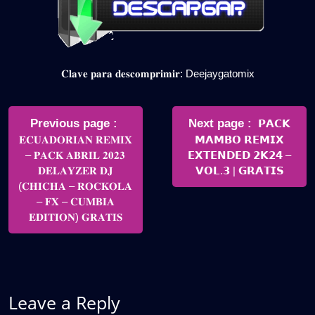
𝐂𝐥𝐚𝐯𝐞 𝐩𝐚𝐫𝐚 𝐝𝐞𝐬𝐜𝐨𝐦𝐩𝐫𝐢𝐦𝐢𝐫: Deejaygatomix
Navegación
de
Older
Newer
Previous page
Next page
𝗣𝗔𝗖𝗞
Posts
Posts
𝐄𝐂𝐔𝐀𝐃𝐎𝐑𝐈𝐀𝐍 𝐑𝐄𝐌𝐈𝐗
𝗠𝗔𝗠𝗕𝗢 𝗥𝗘𝗠𝗜𝗫
entradas
– 𝐏𝐀𝐂𝐊 𝐀𝐁𝐑𝐈𝐋 𝟐𝟎𝟐𝟑
𝗘𝗫𝗧𝗘𝗡𝗗𝗘𝗗 𝟮𝗞𝟮𝟰 –
𝐃𝐄𝐋𝐀𝐘𝐙𝐄𝐑 𝐃𝐉
𝗩𝗢𝗟.𝟯 | 𝗚𝗥𝗔𝗧𝗜𝗦
(𝐂𝐇𝐈𝐂𝐇𝐀 – 𝐑𝐎𝐂𝐊𝐎𝐋𝐀
– 𝐅𝐗 – 𝐂𝐔𝐌𝐁𝐈𝐀
𝐄𝐃𝐈𝐓𝐈𝐎𝐍) 𝐆𝐑𝐀𝐓𝐈𝐒
Leave a Reply