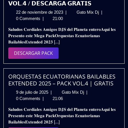
𝗩𝗢𝗟.𝟰 / 𝗗𝗘𝗦𝗖𝗔𝗥𝗚𝗔 𝗚𝗥𝗔𝗧𝗜𝗦
22
𝗣𝗔𝗖𝗞
22 de noviembre de 2023
|
Gato Mix Dj
|
de
𝗢𝗥𝗤𝗨𝗘𝗦𝗧𝗔
0 Comments
|
21:00
noviembre
𝗘𝗖𝗨𝗔𝗧𝗢𝗥𝗜
𝐒𝐚𝐥𝐮𝐝𝐨𝐬 𝐂𝐨𝐫𝐝𝐢𝐚𝐥𝐞𝐬 𝐀𝐦𝐢𝐠𝐨𝐬 𝐃𝐉𝐒 𝐝𝐞𝐥 𝐏𝐥𝐚𝐧𝐞𝐭𝐚 𝐞𝐧𝐭𝐞𝐫𝐨𝐀𝐪𝐮𝐢 𝐥𝐞𝐬
de
𝗕𝗔𝗜𝗟𝗔𝗕𝗟𝗘𝗦
𝐏𝐫𝐞𝐬𝐞𝐧𝐭𝐨 𝐞𝐬𝐭𝐞 𝐌𝐞𝐠𝐚 𝐏𝐚𝐜𝐤𝐎𝐫𝐪𝐮𝐞𝐬𝐭𝐚𝐬 𝐄𝐜𝐮𝐚𝐭𝐨𝐫𝐢𝐚𝐧𝐚𝐬
2023
–
𝐁𝐚𝐢𝐥𝐚𝐛𝐥𝐞𝐬𝐄𝐱𝐭𝐞𝐧𝐝𝐞𝐝 𝟐𝟎𝟐𝟑 [...]
𝗘𝗫𝗧𝗘𝗡𝗗𝗘𝗗
𝟮𝗞𝟮𝟯
DESCARGAR
DESCARGAR PACK
𝗩𝗢𝗟.𝟰
PACK
/
𝗗𝗘𝗦𝗖𝗔𝗥𝗚𝗔
𝗚𝗥𝗔𝗧𝗜𝗦
ORQUESTAS ECUATORIANAS BAILABLES
EXTENDED 2025 – PACK VOL.4 | GRATIS
9
ORQUESTAS
9 de julio de 2025
|
Gato Mix Dj
|
de
ECUATORIANAS
0 Comments
|
21:06
julio
BAILABLES
𝐒𝐚𝐥𝐮𝐝𝐨𝐬 𝐂𝐨𝐫𝐝𝐢𝐚𝐥𝐞𝐬 𝐀𝐦𝐢𝐠𝐨𝐬 𝐃𝐉𝐒 𝐝𝐞𝐥 𝐏𝐥𝐚𝐧𝐞𝐭𝐚 𝐞𝐧𝐭𝐞𝐫𝐨𝐀𝐪𝐮𝐢 𝐥𝐞𝐬
de
EXTENDED
𝐏𝐫𝐞𝐬𝐞𝐧𝐭𝐨 𝐞𝐬𝐭𝐞 𝐌𝐞𝐠𝐚 𝐏𝐚𝐜𝐤𝐎𝐫𝐪𝐮𝐞𝐬𝐭𝐚𝐬 𝐄𝐜𝐮𝐚𝐭𝐨𝐫𝐢𝐚𝐧𝐚𝐬
2025
2025
𝐁𝐚𝐢𝐥𝐚𝐛𝐥𝐞𝐬𝐄𝐱𝐭𝐞𝐧𝐝𝐞𝐝 𝟐𝟎𝟐𝟓 [...]
–