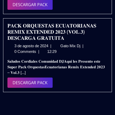
PACK
DESCARGAR
DESCARGAR PACK
VOL.4
PACK
|
GRATIS
𝐏𝐀𝐂𝐊 𝐎𝐑𝐐𝐔𝐄𝐒𝐓𝐀𝐒 𝐄𝐂𝐔𝐀𝐓𝐎𝐑𝐈𝐀𝐍𝐀𝐒
𝐑𝐄𝐌𝐈𝐗 𝐄𝐗𝐓𝐄𝐍𝐃𝐄𝐃 𝟐𝟎𝟐𝟑 (𝐕𝐎𝐋.𝟑)
𝐃𝐄𝐒𝐂𝐀𝐑𝐆𝐀 𝐆𝐑𝐀𝐓𝐔𝐈𝐓𝐀
3
𝐏𝐀𝐂𝐊
3 de agosto de 2024
|
Gato Mix Dj
|
de
𝐎𝐑𝐐𝐔𝐄𝐒𝐓𝐀𝐒
0 Comments
|
12:29
agosto
𝐄𝐂𝐔𝐀𝐓𝐎𝐑𝐈𝐀𝐍𝐀𝐒
𝐒𝐚𝐥𝐮𝐝𝐨𝐬 𝐂𝐨𝐫𝐝𝐢𝐚𝐥𝐞𝐬 𝐂𝐨𝐦𝐮𝐧𝐢𝐝𝐚𝐝 𝐃𝐉𝐀𝐪𝐮𝐢 𝐥𝐞𝐬 𝐏𝐫𝐞𝐬𝐞𝐧𝐭𝐨 𝐞𝐬𝐭𝐞
de
𝐑𝐄𝐌𝐈𝐗
𝐒𝐮𝐩𝐞𝐫 𝐏𝐚𝐜𝐤 𝐎𝐫𝐪𝐮𝐞𝐬𝐭𝐚𝐬𝐄𝐜𝐮𝐚𝐭𝐨𝐫𝐢𝐚𝐧𝐚𝐬 𝐑𝐞𝐦𝐢𝐱 𝐄𝐱𝐭𝐞𝐧𝐝𝐞𝐝 𝟐𝟎𝟐𝟑
2024
𝐄𝐗𝐓𝐄𝐍𝐃𝐄𝐃
– 𝐕𝐨𝐥.𝟑 [...]
𝟐𝟎𝟐𝟑
(𝐕𝐎𝐋.𝟑)
DESCARGAR
DESCARGAR PACK
𝐃𝐄𝐒𝐂𝐀𝐑𝐆𝐀
PACK
𝐆𝐑𝐀𝐓𝐔𝐈𝐓𝐀