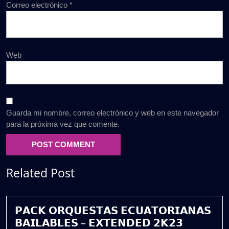
Correo electrónico
*
Web
Guarda mi nombre, correo electrónico y web en este navegador
para la próxima vez que comente.
Related Post
𝗣𝗔𝗖𝗞 𝗢𝗥𝗤𝗨𝗘𝗦𝗧𝗔𝗦 𝗘𝗖𝗨𝗔𝗧𝗢𝗥𝗜𝗔𝗡𝗔𝗦
𝗕𝗔𝗜𝗟𝗔𝗕𝗟𝗘𝗦 – 𝗘𝗫𝗧𝗘𝗡𝗗𝗘𝗗 𝟮𝗞𝟮𝟯