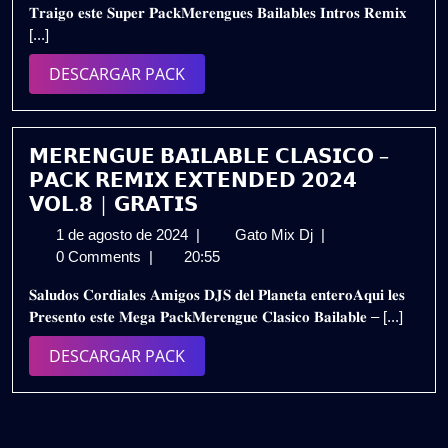
𝐓𝐫𝐚𝐢𝐠𝐨 𝐞𝐬𝐭𝐞 𝐒𝐮𝐩𝐞𝐫 𝐏𝐚𝐜𝐤𝐌𝐞𝐫𝐞𝐧𝐠𝐮𝐞𝐬 𝐁𝐚𝐢𝐥𝐚𝐛𝐥𝐞𝐬 𝐈𝐧𝐭𝐫𝐨𝐬 𝐑𝐞𝐦𝐢𝐱
2025
2025
[...]
–
PACK
DESCARGAR
DESCARGAR PACK
VOL.8
PACK
|
GRATIS
𝗠𝗘𝗥𝗘𝗡𝗚𝗨𝗘 𝗕𝗔𝗜𝗟𝗔𝗕𝗟𝗘 𝗖𝗟𝗔𝗦𝗜𝗖𝗢 –
𝗣𝗔𝗖𝗞 𝗥𝗘𝗠𝗜𝗫 𝗘𝗫𝗧𝗘𝗡𝗗𝗘𝗗 𝟮𝟬𝟮𝟰
𝗩𝗢𝗟.𝟴 | 𝗚𝗥𝗔𝗧𝗜𝗦
1
𝗠𝗘𝗥𝗘𝗡𝗚𝗨𝗘
1 de agosto de 2024
|
Gato Mix Dj
|
de
𝗕𝗔𝗜𝗟𝗔𝗕𝗟𝗘
0 Comments
|
20:55
agosto
𝗖𝗟𝗔𝗦𝗜𝗖𝗢
𝐒𝐚𝐥𝐮𝐝𝐨𝐬 𝐂𝐨𝐫𝐝𝐢𝐚𝐥𝐞𝐬 𝐀𝐦𝐢𝐠𝐨𝐬 𝐃𝐉𝐒 𝐝𝐞𝐥 𝐏𝐥𝐚𝐧𝐞𝐭𝐚 𝐞𝐧𝐭𝐞𝐫𝐨𝐀𝐪𝐮𝐢 𝐥𝐞𝐬
de
–
𝐏𝐫𝐞𝐬𝐞𝐧𝐭𝐨 𝐞𝐬𝐭𝐞 𝐌𝐞𝐠𝐚 𝐏𝐚𝐜𝐤𝐌𝐞𝐫𝐞𝐧𝐠𝐮𝐞 𝐂𝐥𝐚𝐬𝐢𝐜𝐨 𝐁𝐚𝐢𝐥𝐚𝐛𝐥𝐞 – [...]
2024
𝗣𝗔𝗖𝗞
𝗥𝗘𝗠𝗜𝗫
DESCARGAR
DESCARGAR PACK
𝗘𝗫𝗧𝗘𝗡𝗗𝗘𝗗
PACK
𝟮𝟬𝟮𝟰
𝗩𝗢𝗟.𝟴
|