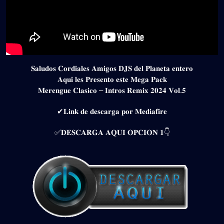
𝐒𝐚𝐥𝐮𝐝𝐨𝐬 𝐂𝐨𝐫𝐝𝐢𝐚𝐥𝐞𝐬 𝐀𝐦𝐢𝐠𝐨𝐬 𝐃𝐉𝐒 𝐝𝐞𝐥 𝐏𝐥𝐚𝐧𝐞𝐭𝐚 𝐞𝐧𝐭𝐞𝐫𝐨
𝐀𝐪𝐮𝐢 𝐥𝐞𝐬 𝐏𝐫𝐞𝐬𝐞𝐧𝐭𝐨 𝐞𝐬𝐭𝐞 𝐌𝐞𝐠𝐚 𝐏𝐚𝐜𝐤
𝐌𝐞𝐫𝐞𝐧𝐠𝐮𝐞 𝐂𝐥𝐚𝐬𝐢𝐜𝐨 – 𝐈𝐧𝐭𝐫𝐨𝐬 𝐑𝐞𝐦𝐢𝐱 𝟐𝟎𝟐𝟒 𝐕𝐨𝐥.𝟓
✔𝐋𝐢𝐧𝐤 𝐝𝐞 𝐝𝐞𝐬𝐜𝐚𝐫𝐠𝐚 𝐩𝐨𝐫 𝐌𝐞𝐝𝐢𝐚𝐟𝐢𝐫𝐞
✅𝐃𝐄𝐒𝐂𝐀𝐑𝐆𝐀 𝐀𝐐𝐔𝐈 𝐎𝐏𝐂𝐈𝐎𝐍 𝟏👇