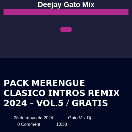
Skip
Deejay Gato Mix
to
content
Open
Menu
𝗣𝗔𝗖𝗞 𝗠𝗘𝗥𝗘𝗡𝗚𝗨𝗘
𝗖𝗟𝗔𝗦𝗜𝗖𝗢 𝗜𝗡𝗧𝗥𝗢𝗦 𝗥𝗘𝗠𝗜𝗫
𝟮𝟬𝟮𝟰 – 𝗩𝗢𝗟.𝟱 / 𝗚𝗥𝗔𝗧𝗜𝗦
28
𝗣𝗔𝗖𝗞
28 de mayo de 2024
|
Gato Mix Dj
|
de
𝗠𝗘𝗥𝗘𝗡𝗚𝗨𝗘
0 Comment
|
19:33
mayo
𝗖𝗟𝗔𝗦𝗜𝗖𝗢