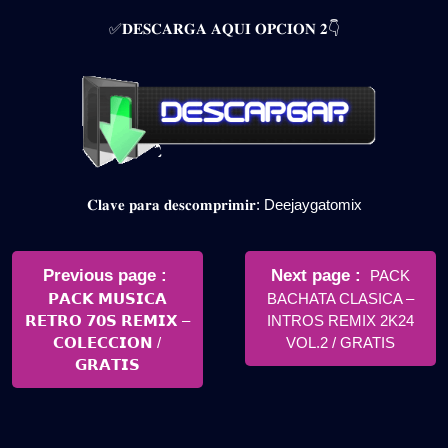
✅𝐃𝐄𝐒𝐂𝐀𝐑𝐆𝐀 𝐀𝐐𝐔𝐈 𝐎𝐏𝐂𝐈𝐎𝐍 𝟐👇
𝐂𝐥𝐚𝐯𝐞 𝐩𝐚𝐫𝐚 𝐝𝐞𝐬𝐜𝐨𝐦𝐩𝐫𝐢𝐦𝐢𝐫: Deejaygatomix
Navegación
de
Older
Newer
Previous page
Next page
PACK
Posts
Posts
𝗣𝗔𝗖𝗞 𝗠𝗨𝗦𝗜𝗖𝗔
BACHATA CLASICA –
entradas
𝗥𝗘𝗧𝗥𝗢 𝟳𝟬𝗦 𝗥𝗘𝗠𝗜𝗫 –
INTROS REMIX 2K24
𝗖𝗢𝗟𝗘𝗖𝗖𝗜𝗢𝗡 /
VOL.2 / GRATIS
𝗚𝗥𝗔𝗧𝗜𝗦