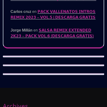
Carlos cruz
en
𝗣𝗔𝗖𝗞 𝗩𝗔𝗟𝗟𝗘𝗡𝗔𝗧𝗢𝗦 𝗜𝗡𝗧𝗥𝗢𝗦
𝗥𝗘𝗠𝗜𝗫 𝟮𝟬𝟮𝟯 – 𝗩𝗢𝗟.𝟱 | 𝗗𝗘𝗦𝗖𝗔𝗥𝗚𝗔 𝗚𝗥𝗔𝗧𝗜𝗦
Jorge Millán
en
𝗦𝗔𝗟𝗦𝗔 𝗥𝗘𝗠𝗜𝗫 𝗘𝗫𝗧𝗘𝗡𝗗𝗘𝗗
𝟮𝗞𝟮𝟯 – 𝗣𝗔𝗖𝗞 𝗩𝗢𝗟.𝟲 (𝗗𝗘𝗦𝗖𝗔𝗥𝗚𝗔 𝗚𝗥𝗔𝗧𝗜𝗦)
Archives