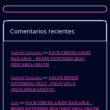
Comentarios recientes
Gabriel Gonzalez
en
𝐏𝐀𝐂𝐊 𝐂𝐇𝐈𝐂𝐇𝐀 𝐋𝐈𝐆𝐇𝐓
𝐁𝐀𝐈𝐋𝐀𝐁𝐋𝐄 – 𝐑𝐄𝐌𝐈𝐗 𝐄𝐗𝐓𝐄𝐍𝐃𝐄𝐃 𝟐𝐊𝟐𝟒 |
𝐃𝐄𝐒𝐂𝐀𝐑𝐆𝐀 𝐆𝐑𝐀𝐓𝐈𝐒
Gabriel Gonzalez
en
𝗦𝗔𝗟𝗦𝗔 𝗥𝗘𝗠𝗜𝗫
𝗘𝗫𝗧𝗘𝗡𝗗𝗘𝗗 𝟮𝗞𝟮𝟯 – 𝗣𝗔𝗖𝗞 𝗩𝗢𝗟.𝟲
(𝗗𝗘𝗦𝗖𝗔𝗥𝗚𝗔 𝗚𝗥𝗔𝗧𝗜𝗦)
Luis
en
𝐏𝐀𝐂𝐊 𝐂𝐇𝐈𝐂𝐇𝐀 𝐋𝐈𝐆𝐇𝐓 𝐁𝐀𝐈𝐋𝐀𝐁𝐋𝐄 –
𝐑𝐄𝐌𝐈𝐗 𝐄𝐗𝐓𝐄𝐍𝐃𝐄𝐃 𝟐𝐊𝟐𝟒 | 𝐃𝐄𝐒𝐂𝐀𝐑𝐆𝐀 𝐆𝐑𝐀𝐓𝐈𝐒