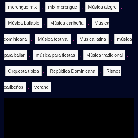
merengue mix
,
mix merengue
,
Música alegre
,
Música bailable
,
Música caribeña
,
Música
dominicana
,
Música festiva.
,
Música latina
,
música
para bailar
,
música para fiestas
,
Música tradicional
,
Orquesta típica
,
República Dominicana
,
Ritmos
caribeños
,
verano