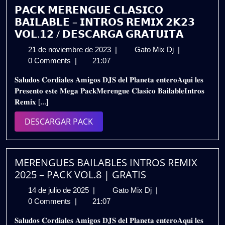
𝗣𝗔𝗖𝗞 𝗠𝗘𝗥𝗘𝗡𝗚𝗨𝗘 𝗖𝗟𝗔𝗦𝗜𝗖𝗢
𝗕𝗔𝗜𝗟𝗔𝗕𝗟𝗘 – 𝗜𝗡𝗧𝗥𝗢𝗦 𝗥𝗘𝗠𝗜𝗫 𝟮𝗞𝟮𝟯
𝗩𝗢𝗟.𝟭𝟮 / 𝗗𝗘𝗦𝗖𝗔𝗥𝗚𝗔 𝗚𝗥𝗔𝗧𝗨𝗜𝗧𝗔
21
𝗣𝗔𝗖𝗞
21 de noviembre de 2023
|
Gato Mix Dj
|
de
𝗠𝗘𝗥𝗘𝗡𝗚𝗨𝗘
0 Comments
|
21:07
noviembre
𝗖𝗟𝗔𝗦𝗜𝗖𝗢
𝐒𝐚𝐥𝐮𝐝𝐨𝐬 𝐂𝐨𝐫𝐝𝐢𝐚𝐥𝐞𝐬 𝐀𝐦𝐢𝐠𝐨𝐬 𝐃𝐉𝐒 𝐝𝐞𝐥 𝐏𝐥𝐚𝐧𝐞𝐭𝐚 𝐞𝐧𝐭𝐞𝐫𝐨𝐀𝐪𝐮𝐢 𝐥𝐞𝐬
de
𝗕𝗔𝗜𝗟𝗔𝗕𝗟𝗘
𝐏𝐫𝐞𝐬𝐞𝐧𝐭𝐨 𝐞𝐬𝐭𝐞 𝐌𝐞𝐠𝐚 𝐏𝐚𝐜𝐤𝐌𝐞𝐫𝐞𝐧𝐠𝐮𝐞 𝐂𝐥𝐚𝐬𝐢𝐜𝐨 𝐁𝐚𝐢𝐥𝐚𝐛𝐥𝐞𝐈𝐧𝐭𝐫𝐨𝐬
2023
–
𝐑𝐞𝐦𝐢𝐱 [...]
𝗜𝗡𝗧𝗥𝗢𝗦
𝗥𝗘𝗠𝗜𝗫
DESCARGAR
DESCARGAR PACK
𝟮𝗞𝟮𝟯
PACK
𝗩𝗢𝗟.𝟭𝟮
/
𝗗𝗘𝗦𝗖𝗔𝗥𝗚𝗔
MERENGUES BAILABLES INTROS REMIX
𝗚𝗥𝗔𝗧𝗨𝗜𝗧𝗔
2025 – PACK VOL.8 | GRATIS
14
MERENGUES
14 de julio de 2025
|
Gato Mix Dj
|
de
BAILABLES
0 Comments
|
21:07
julio
INTROS
𝐒𝐚𝐥𝐮𝐝𝐨𝐬 𝐂𝐨𝐫𝐝𝐢𝐚𝐥𝐞𝐬 𝐀𝐦𝐢𝐠𝐨𝐬 𝐃𝐉𝐒 𝐝𝐞𝐥 𝐏𝐥𝐚𝐧𝐞𝐭𝐚 𝐞𝐧𝐭𝐞𝐫𝐨𝐀𝐪𝐮𝐢 𝐥𝐞𝐬
de
REMIX