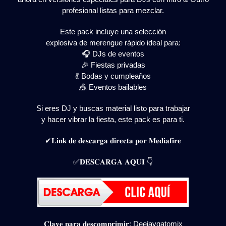
profesional listas para mezclar.
Este pack incluye una selección
explosiva de merengue rápido ideal para:
🎧 DJs de eventos
🎉 Fiestas privadas
💃 Bodas y cumpleaños
🎪 Eventos bailables
Si eres DJ y buscas material listo para trabajar
y hacer vibrar la fiesta, este pack es para ti.
✔𝐋𝐢𝐧𝐤 𝐝𝐞 𝐝𝐞𝐬𝐜𝐚𝐫𝐠𝐚 𝐝𝐢𝐫𝐞𝐜𝐭𝐚 𝐩𝐨𝐫 𝐌𝐞𝐝𝐢𝐚𝐟𝐢𝐫𝐞
✅𝐃𝐄𝐒𝐂𝐀𝐑𝐆𝐀 𝐀𝐐𝐔𝐈 👇
𝐂𝐥𝐚𝐯𝐞 𝐩𝐚𝐫𝐚 𝐝𝐞𝐬𝐜𝐨𝐦𝐩𝐫𝐢𝐦𝐢𝐫: Deejaygatomix