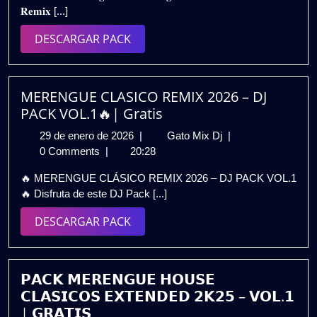
𝐑𝐞𝐦𝐢𝐱 [...]
𝗜𝗡𝗧𝗥𝗢𝗦
𝗥𝗘𝗠𝗜𝗫
DESCARGAR
DESCARGAR PACK
𝟮𝗞𝟮𝟯
PACK
𝗩𝗢𝗟.𝟭𝟮
/
𝗗𝗘𝗦𝗖𝗔𝗥𝗚𝗔
MERENGUE CLASICO REMIX 2026 – DJ
𝗚𝗥𝗔𝗧𝗨𝗜𝗧𝗔
PACK VOL.1🔥| Gratis
29
MERENGUE
29 de enero de 2026
|
Gato Mix Dj
|
de
CLASICO
0 Comments
|
20:28
enero
REMIX
🔥 MERENGUE CLÁSICO REMIX 2026 – DJ PACK VOL.1
de
2026
🔥 Disfruta de este DJ Pack [...]
2026
–
DJ
DESCARGAR
DESCARGAR PACK
PACK
PACK
VOL.1
🔥|
Gratis
𝗣𝗔𝗖𝗞 𝗠𝗘𝗥𝗘𝗡𝗚𝗨𝗘 𝗛𝗢𝗨𝗦𝗘
𝗖𝗟𝗔𝗦𝗜𝗖𝗢𝗦 𝗘𝗫𝗧𝗘𝗡𝗗𝗘𝗗 𝟮𝗞𝟮𝟱 – 𝗩𝗢𝗟.𝟭
| 𝗚𝗥𝗔𝗧𝗜𝗦