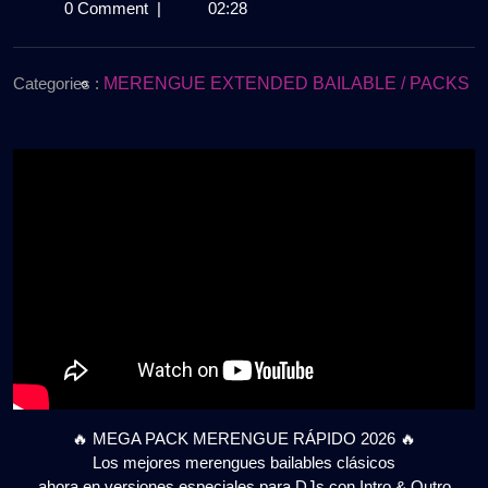
de
PACK
0 Comment
|
02:28
febrero
MERENGUE
de
RAPIDO
2026
|
Categories :
MERENGUE EXTENDED BAILABLE / PACKS
Bailables
Clasicos
2026
|
Versiones
DJ
Intro
Outro
🔥
Gratis
🔥 MEGA PACK MERENGUE RÁPIDO 2026 🔥
Los mejores merengues bailables clásicos
ahora en versiones especiales para DJs con Intro & Outro