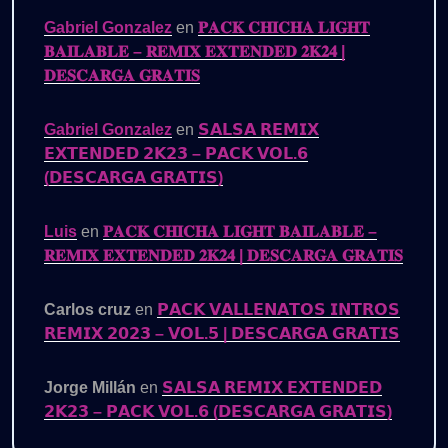
Gabriel Gonzalez
en
𝐏𝐀𝐂𝐊 𝐂𝐇𝐈𝐂𝐇𝐀 𝐋𝐈𝐆𝐇𝐓
𝐁𝐀𝐈𝐋𝐀𝐁𝐋𝐄 – 𝐑𝐄𝐌𝐈𝐗 𝐄𝐗𝐓𝐄𝐍𝐃𝐄𝐃 𝟐𝐊𝟐𝟒 |
𝐃𝐄𝐒𝐂𝐀𝐑𝐆𝐀 𝐆𝐑𝐀𝐓𝐈𝐒
Gabriel Gonzalez
en
𝗦𝗔𝗟𝗦𝗔 𝗥𝗘𝗠𝗜𝗫
𝗘𝗫𝗧𝗘𝗡𝗗𝗘𝗗 𝟮𝗞𝟮𝟯 – 𝗣𝗔𝗖𝗞 𝗩𝗢𝗟.𝟲
(𝗗𝗘𝗦𝗖𝗔𝗥𝗚𝗔 𝗚𝗥𝗔𝗧𝗜𝗦)
Luis
en
𝐏𝐀𝐂𝐊 𝐂𝐇𝐈𝐂𝐇𝐀 𝐋𝐈𝐆𝐇𝐓 𝐁𝐀𝐈𝐋𝐀𝐁𝐋𝐄 –
𝐑𝐄𝐌𝐈𝐗 𝐄𝐗𝐓𝐄𝐍𝐃𝐄𝐃 𝟐𝐊𝟐𝟒 | 𝐃𝐄𝐒𝐂𝐀𝐑𝐆𝐀 𝐆𝐑𝐀𝐓𝐈𝐒
Carlos cruz
en
𝗣𝗔𝗖𝗞 𝗩𝗔𝗟𝗟𝗘𝗡𝗔𝗧𝗢𝗦 𝗜𝗡𝗧𝗥𝗢𝗦
𝗥𝗘𝗠𝗜𝗫 𝟮𝟬𝟮𝟯 – 𝗩𝗢𝗟.𝟱 | 𝗗𝗘𝗦𝗖𝗔𝗥𝗚𝗔 𝗚𝗥𝗔𝗧𝗜𝗦
Jorge Millán
en
𝗦𝗔𝗟𝗦𝗔 𝗥𝗘𝗠𝗜𝗫 𝗘𝗫𝗧𝗘𝗡𝗗𝗘𝗗
𝟮𝗞𝟮𝟯 – 𝗣𝗔𝗖𝗞 𝗩𝗢𝗟.𝟲 (𝗗𝗘𝗦𝗖𝗔𝗥𝗚𝗔 𝗚𝗥𝗔𝗧𝗜𝗦)