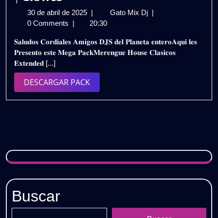
30
𝗣𝗔𝗖𝗞
30 de abril de 2025
|
Gato Mix Dj
|
de
𝗠𝗘𝗥𝗘𝗡𝗚𝗨𝗘
0 Comments
|
20:30
abril
𝗛𝗢𝗨𝗦𝗘
𝐒𝐚𝐥𝐮𝐝𝐨𝐬 𝐂𝐨𝐫𝐝𝐢𝐚𝐥𝐞𝐬 𝐀𝐦𝐢𝐠𝐨𝐬 𝐃𝐉𝐒 𝐝𝐞𝐥 𝐏𝐥𝐚𝐧𝐞𝐭𝐚 𝐞𝐧𝐭𝐞𝐫𝐨𝐀𝐪𝐮𝐢 𝐥𝐞𝐬
de
𝗖𝗟𝗔𝗦𝗜𝗖𝗢𝗦
𝐏𝐫𝐞𝐬𝐞𝐧𝐭𝐨 𝐞𝐬𝐭𝐞 𝐌𝐞𝐠𝐚 𝐏𝐚𝐜𝐤𝐌𝐞𝐫𝐞𝐧𝐠𝐮𝐞 𝐇𝐨𝐮𝐬𝐞 𝐂𝐥𝐚𝐬𝐢𝐜𝐨𝐬
2025
𝗘𝗫𝗧𝗘𝗡𝗗𝗘𝗗
𝐄𝐱𝐭𝐞𝐧𝐝𝐞𝐝 [...]
𝟮𝗞𝟮𝟱
–
DESCARGAR
DESCARGAR PACK
𝗩𝗢𝗟.𝟭
PACK
|
𝗚𝗥𝗔𝗧𝗜𝗦
Buscar