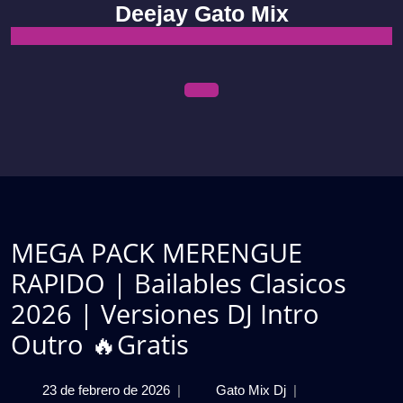
Skip
Deejay Gato Mix
to
content
Open
Menu
MEGA PACK MERENGUE
RAPIDO | Bailables Clasicos
2026 | Versiones DJ Intro
Outro 🔥Gratis
23
MEGA
23 de febrero de 2026
|
Gato Mix Dj
|