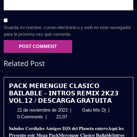
Guarda mi nombre, correo electrónico y web en este navegador
para la próxima vez que comente.
Related Post
𝗣𝗔𝗖𝗞 𝗠𝗘𝗥𝗘𝗡𝗚𝗨𝗘 𝗖𝗟𝗔𝗦𝗜𝗖𝗢
𝗕𝗔𝗜𝗟𝗔𝗕𝗟𝗘 – 𝗜𝗡𝗧𝗥𝗢𝗦 𝗥𝗘𝗠𝗜𝗫 𝟮𝗞𝟮𝟯
𝗩𝗢𝗟.𝟭𝟮 / 𝗗𝗘𝗦𝗖𝗔𝗥𝗚𝗔 𝗚𝗥𝗔𝗧𝗨𝗜𝗧𝗔
21
𝗣𝗔𝗖𝗞
21 de noviembre de 2023
|
Gato Mix Dj
|
de
𝗠𝗘𝗥𝗘𝗡𝗚𝗨𝗘
0 Comments
|
21:07
noviembre
𝗖𝗟𝗔𝗦𝗜𝗖𝗢
𝐒𝐚𝐥𝐮𝐝𝐨𝐬 𝐂𝐨𝐫𝐝𝐢𝐚𝐥𝐞𝐬 𝐀𝐦𝐢𝐠𝐨𝐬 𝐃𝐉𝐒 𝐝𝐞𝐥 𝐏𝐥𝐚𝐧𝐞𝐭𝐚 𝐞𝐧𝐭𝐞𝐫𝐨𝐀𝐪𝐮𝐢 𝐥𝐞𝐬
de
𝗕𝗔𝗜𝗟𝗔𝗕𝗟𝗘
𝐏𝐫𝐞𝐬𝐞𝐧𝐭𝐨 𝐞𝐬𝐭𝐞 𝐌𝐞𝐠𝐚 𝐏𝐚𝐜𝐤𝐌𝐞𝐫𝐞𝐧𝐠𝐮𝐞 𝐂𝐥𝐚𝐬𝐢𝐜𝐨 𝐁𝐚𝐢𝐥𝐚𝐛𝐥𝐞𝐈𝐧𝐭𝐫𝐨𝐬
2023
–