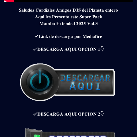
𝐒𝐚𝐥𝐮𝐝𝐨𝐬 𝐂𝐨𝐫𝐝𝐢𝐚𝐥𝐞𝐬 𝐀𝐦𝐢𝐠𝐨𝐬 𝐃𝐉𝐒 𝐝𝐞𝐥 𝐏𝐥𝐚𝐧𝐞𝐭𝐚 𝐞𝐧𝐭𝐞𝐫𝐨
𝐀𝐪𝐮𝐢 𝐥𝐞𝐬 𝐏𝐫𝐞𝐬𝐞𝐧𝐭𝐨 𝐞𝐬𝐭𝐞 𝐒𝐮𝐩𝐞𝐫 𝐏𝐚𝐜𝐤
𝐌𝐚𝐦𝐛𝐨 𝐄𝐱𝐭𝐞𝐧𝐝𝐞𝐝 𝟐𝟎𝟐𝟓 𝐕𝐨𝐥.𝟑
✔𝐋𝐢𝐧𝐤 𝐝𝐞 𝐝𝐞𝐬𝐜𝐚𝐫𝐠𝐚 𝐩𝐨𝐫 𝐌𝐞𝐝𝐢𝐚𝐟𝐢𝐫𝐞
✅𝐃𝐄𝐒𝐂𝐀𝐑𝐆𝐀 𝐀𝐐𝐔𝐈 𝐎𝐏𝐂𝐈𝐎𝐍 𝟏👇
✅𝐃𝐄𝐒𝐂𝐀𝐑𝐆𝐀 𝐀𝐐𝐔𝐈 𝐎𝐏𝐂𝐈𝐎𝐍 𝟐👇