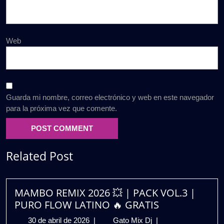
Web
Guarda mi nombre, correo electrónico y web en este navegador
para la próxima vez que comente.
Related Post
MAMBO REMIX 2026 💥 | PACK VOL.3 |
PURO FLOW LATINO 🔥 GRATIS
30
MAMBO
30 de abril de 2026
|
Gato Mix Dj
|