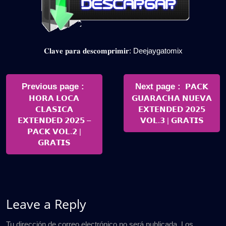
𝐂𝐥𝐚𝐯𝐞 𝐩𝐚𝐫𝐚 𝐝𝐞𝐬𝐜𝐨𝐦𝐩𝐫𝐢𝐦𝐢𝐫: Deejaygatomix
Navegación
de
Older
Newer
Previous page
Next page
𝗣𝗔𝗖𝗞
Posts
Posts
𝗛𝗢𝗥𝗔 𝗟𝗢𝗖𝗔
𝗚𝗨𝗔𝗥𝗔𝗖𝗛𝗔 𝗡𝗨𝗘𝗩𝗔
entradas
𝗖𝗟𝗔𝗦𝗜𝗖𝗔
𝗘𝗫𝗧𝗘𝗡𝗗𝗘𝗗 𝟮𝟬𝟮𝟱
𝗘𝗫𝗧𝗘𝗡𝗗𝗘𝗗 𝟮𝟬𝟮𝟱 –
𝗩𝗢𝗟.𝟯 | 𝗚𝗥𝗔𝗧𝗜𝗦
𝗣𝗔𝗖𝗞 𝗩𝗢𝗟.𝟮 |
𝗚𝗥𝗔𝗧𝗜𝗦
Leave a Reply
Tu dirección de correo electrónico no será publicada.
Los