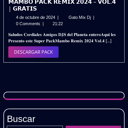
𝗠𝗔𝗠𝗕𝗢 𝗣𝗔𝗖𝗞 𝗥𝗘𝗠𝗜𝗫 𝟮𝟬𝟮𝟰 – 𝗩𝗢𝗟.𝟰
| 𝗚𝗥𝗔𝗧𝗜𝗦
4
𝗠𝗔𝗠𝗕𝗢
4 de octubre de 2024
|
Gato Mix Dj
|
de
𝗣𝗔𝗖𝗞
0 Comments
|
21:22
octubre
𝗥𝗘𝗠𝗜𝗫
𝐒𝐚𝐥𝐮𝐝𝐨𝐬 𝐂𝐨𝐫𝐝𝐢𝐚𝐥𝐞𝐬 𝐀𝐦𝐢𝐠𝐨𝐬 𝐃𝐉𝐒 𝐝𝐞𝐥 𝐏𝐥𝐚𝐧𝐞𝐭𝐚 𝐞𝐧𝐭𝐞𝐫𝐨𝐀𝐪𝐮𝐢 𝐥𝐞𝐬
de
𝟮𝟬𝟮𝟰
𝐏𝐫𝐞𝐬𝐞𝐧𝐭𝐨 𝐞𝐬𝐭𝐞 𝐒𝐮𝐩𝐞𝐫 𝐏𝐚𝐜𝐤𝐌𝐚𝐦𝐛𝐨 𝐑𝐞𝐦𝐢𝐱 𝟐𝟎𝟐𝟒 𝐕𝐨𝐥.𝟒 [...]
2024
–
𝗩𝗢𝗟.𝟰
DESCARGAR
DESCARGAR PACK
|
PACK
𝗚𝗥𝗔𝗧𝗜𝗦
Buscar