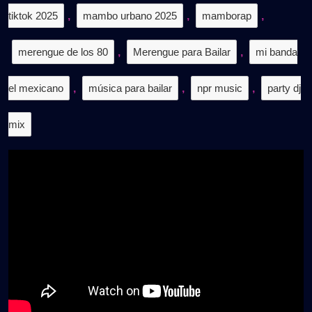
tiktok 2025
,
mambo urbano 2025
,
mamborap
,
merengue de los 80
,
Merengue para Bailar
,
mi banda
el mexicano
,
música para bailar
,
npr music
,
party dj
mix