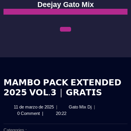
Skip
Deejay Gato Mix
to
content
Open
Menu
𝗠𝗔𝗠𝗕𝗢 𝗣𝗔𝗖𝗞 𝗘𝗫𝗧𝗘𝗡𝗗𝗘𝗗
𝟮𝟬𝟮𝟱 𝗩𝗢𝗟.𝟯 | 𝗚𝗥𝗔𝗧𝗜𝗦
11
𝗠𝗔𝗠𝗕𝗢
11 de marzo de 2025
|
Gato Mix Dj
|
de
𝗣𝗔𝗖𝗞
0 Comment
|
20:22
marzo
𝗘𝗫𝗧𝗘𝗡𝗗𝗘𝗗
de
𝟮𝟬𝟮𝟱
Categories :