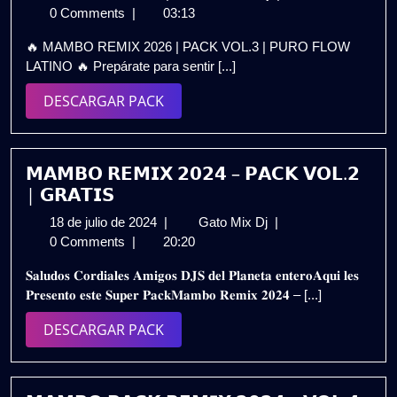
de
REMIX
0 Comments
|
03:13
abril
2026
🔥 MAMBO REMIX 2026 | PACK VOL.3 | PURO FLOW
de
💥
LATINO 🔥 Prepárate para sentir [...]
2026
|
PACK
DESCARGAR
DESCARGAR PACK
VOL.3
PACK
|
PURO
FLOW
𝗠𝗔𝗠𝗕𝗢 𝗥𝗘𝗠𝗜𝗫 𝟮𝟬𝟮𝟰 – 𝗣𝗔𝗖𝗞 𝗩𝗢𝗟.𝟮
LATINO
| 𝗚𝗥𝗔𝗧𝗜𝗦
🔥
18
𝗠𝗔𝗠𝗕𝗢
18 de julio de 2024
|
Gato Mix Dj
|
GRATIS
de
𝗥𝗘𝗠𝗜𝗫
0 Comments
|
20:20
julio
𝟮𝟬𝟮𝟰
𝐒𝐚𝐥𝐮𝐝𝐨𝐬 𝐂𝐨𝐫𝐝𝐢𝐚𝐥𝐞𝐬 𝐀𝐦𝐢𝐠𝐨𝐬 𝐃𝐉𝐒 𝐝𝐞𝐥 𝐏𝐥𝐚𝐧𝐞𝐭𝐚 𝐞𝐧𝐭𝐞𝐫𝐨𝐀𝐪𝐮𝐢 𝐥𝐞𝐬
de
–
𝐏𝐫𝐞𝐬𝐞𝐧𝐭𝐨 𝐞𝐬𝐭𝐞 𝐒𝐮𝐩𝐞𝐫 𝐏𝐚𝐜𝐤𝐌𝐚𝐦𝐛𝐨 𝐑𝐞𝐦𝐢𝐱 𝟐𝟎𝟐𝟒 – [...]
2024
𝗣𝗔𝗖𝗞
𝗩𝗢𝗟.𝟮
DESCARGAR
DESCARGAR PACK
|
PACK
𝗚𝗥𝗔𝗧𝗜𝗦