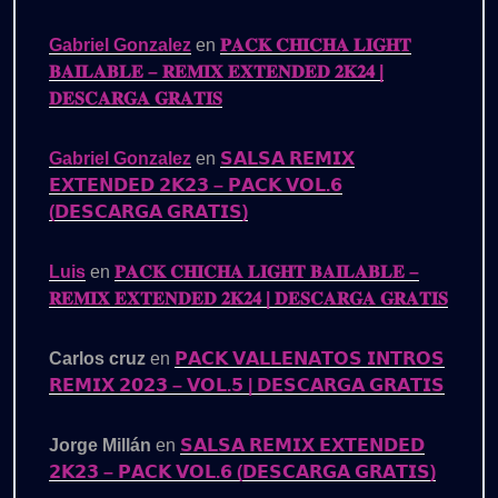
Gabriel Gonzalez
en
𝐏𝐀𝐂𝐊 𝐂𝐇𝐈𝐂𝐇𝐀 𝐋𝐈𝐆𝐇𝐓
𝐁𝐀𝐈𝐋𝐀𝐁𝐋𝐄 – 𝐑𝐄𝐌𝐈𝐗 𝐄𝐗𝐓𝐄𝐍𝐃𝐄𝐃 𝟐𝐊𝟐𝟒 |
𝐃𝐄𝐒𝐂𝐀𝐑𝐆𝐀 𝐆𝐑𝐀𝐓𝐈𝐒
Gabriel Gonzalez
en
𝗦𝗔𝗟𝗦𝗔 𝗥𝗘𝗠𝗜𝗫
𝗘𝗫𝗧𝗘𝗡𝗗𝗘𝗗 𝟮𝗞𝟮𝟯 – 𝗣𝗔𝗖𝗞 𝗩𝗢𝗟.𝟲
(𝗗𝗘𝗦𝗖𝗔𝗥𝗚𝗔 𝗚𝗥𝗔𝗧𝗜𝗦)
Luis
en
𝐏𝐀𝐂𝐊 𝐂𝐇𝐈𝐂𝐇𝐀 𝐋𝐈𝐆𝐇𝐓 𝐁𝐀𝐈𝐋𝐀𝐁𝐋𝐄 –
𝐑𝐄𝐌𝐈𝐗 𝐄𝐗𝐓𝐄𝐍𝐃𝐄𝐃 𝟐𝐊𝟐𝟒 | 𝐃𝐄𝐒𝐂𝐀𝐑𝐆𝐀 𝐆𝐑𝐀𝐓𝐈𝐒
Carlos cruz
en
𝗣𝗔𝗖𝗞 𝗩𝗔𝗟𝗟𝗘𝗡𝗔𝗧𝗢𝗦 𝗜𝗡𝗧𝗥𝗢𝗦
𝗥𝗘𝗠𝗜𝗫 𝟮𝟬𝟮𝟯 – 𝗩𝗢𝗟.𝟱 | 𝗗𝗘𝗦𝗖𝗔𝗥𝗚𝗔 𝗚𝗥𝗔𝗧𝗜𝗦
Jorge Millán
en
𝗦𝗔𝗟𝗦𝗔 𝗥𝗘𝗠𝗜𝗫 𝗘𝗫𝗧𝗘𝗡𝗗𝗘𝗗
𝟮𝗞𝟮𝟯 – 𝗣𝗔𝗖𝗞 𝗩𝗢𝗟.𝟲 (𝗗𝗘𝗦𝗖𝗔𝗥𝗚𝗔 𝗚𝗥𝗔𝗧𝗜𝗦)