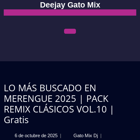
Skip
Deejay Gato Mix
to
content
Open
Menu
LO MÁS BUSCADO EN
MERENGUE 2025 | PACK
REMIX CLÁSICOS VOL.10 |
Gratis
6
LO
6 de octubre de 2025
|
Gato Mix Dj
|