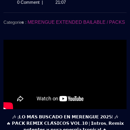
de
MÁS
0 Comment
|
21:07
octubre
BUSCADO
de
EN
2025
MERENGUE
Categories :
MERENGUE EXTENDED BAILABLE / PACKS
2025
|
PACK
REMIX
CLÁSICOS
VOL.10
|
Gratis
🎶 ¡𝗟𝗢 𝗠𝗔́𝗦 𝗕𝗨𝗦𝗖𝗔𝗗𝗢 𝗘𝗡 𝗠𝗘𝗥𝗘𝗡𝗚𝗨𝗘 𝟮𝟬𝟮𝟱! 🎶
🔥 𝗣𝗔𝗖𝗞 𝗥𝗘𝗠𝗜𝗫 𝗖𝗟𝗔́𝗦𝗜𝗖𝗢𝗦 𝗩𝗢𝗟.𝟭𝟬 | 𝗜𝗻𝘁𝗿𝗼𝘀, 𝗥𝗲𝗺𝗶𝘅
𝗽𝗼𝘁𝗲𝗻𝘁𝗲𝘀 𝘆 𝗽𝘂𝗿𝗮 𝗲𝗻𝗲𝗿𝗴𝗶́𝗮 𝘁𝗿𝗼𝗽𝗶𝗰𝗮𝗹 🔥