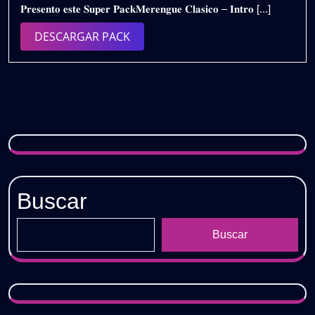
𝐏𝐫𝐞𝐬𝐞𝐧𝐭𝐨 𝐞𝐬𝐭𝐞 𝐒𝐮𝐩𝐞𝐫 𝐏𝐚𝐜𝐤𝐌𝐞𝐫𝐞𝐧𝐠𝐮𝐞 𝐂𝐥𝐚𝐬𝐢𝐜𝐨 – 𝐈𝐧𝐭𝐫𝐨 [...]
2024
𝗜𝗡𝗧𝗥𝗢
𝗢𝗨𝗧𝗥𝗢
DESCARGAR
DESCARGAR PACK
𝟮𝟬𝟮𝟰
PACK
𝗩𝗢𝗟.𝟲
|
𝗚𝗥𝗔𝗧𝗜𝗦
Buscar
Buscar