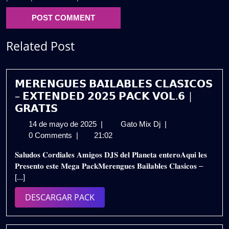
Related Post
𝗠𝗘𝗥𝗘𝗡𝗚𝗨𝗘𝗦 𝗕𝗔𝗜𝗟𝗔𝗕𝗟𝗘𝗦 𝗖𝗟𝗔𝗦𝗜𝗖𝗢𝗦
– 𝗘𝗫𝗧𝗘𝗡𝗗𝗘𝗗 𝟮𝟬𝟮𝟱 𝗣𝗔𝗖𝗞 𝗩𝗢𝗟.𝟲 |
𝗚𝗥𝗔𝗧𝗜𝗦
14
𝗠𝗘𝗥𝗘𝗡𝗚𝗨𝗘𝗦
14 de mayo de 2025
|
Gato Mix Dj
|
de
𝗕𝗔𝗜𝗟𝗔𝗕𝗟𝗘𝗦
0 Comments
|
21:02
mayo
𝗖𝗟𝗔𝗦𝗜𝗖𝗢𝗦
𝐒𝐚𝐥𝐮𝐝𝐨𝐬 𝐂𝐨𝐫𝐝𝐢𝐚𝐥𝐞𝐬 𝐀𝐦𝐢𝐠𝐨𝐬 𝐃𝐉𝐒 𝐝𝐞𝐥 𝐏𝐥𝐚𝐧𝐞𝐭𝐚 𝐞𝐧𝐭𝐞𝐫𝐨𝐀𝐪𝐮𝐢 𝐥𝐞𝐬
de
–
𝐏𝐫𝐞𝐬𝐞𝐧𝐭𝐨 𝐞𝐬𝐭𝐞 𝐌𝐞𝐠𝐚 𝐏𝐚𝐜𝐤𝐌𝐞𝐫𝐞𝐧𝐠𝐮𝐞𝐬 𝐁𝐚𝐢𝐥𝐚𝐛𝐥𝐞𝐬 𝐂𝐥𝐚𝐬𝐢𝐜𝐨𝐬 –
2025
𝗘𝗫𝗧𝗘𝗡𝗗𝗘𝗗
[...]
𝟮𝟬𝟮𝟱
𝗣𝗔𝗖𝗞
DESCARGAR
DESCARGAR PACK
𝗩𝗢𝗟.𝟲
PACK
|
𝗚𝗥𝗔𝗧𝗜𝗦