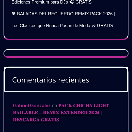
Ediciones Premium para DJs 🎧 GRATIS
💖 BALADAS DEL RECUERDO REMIX PACK 2026 |
Los Clásicos que Nunca Pasan de Moda 🎶 GRATIS
Comentarios recientes
Gabriel Gonzalez
en
𝐏𝐀𝐂𝐊 𝐂𝐇𝐈𝐂𝐇𝐀 𝐋𝐈𝐆𝐇𝐓
𝐁𝐀𝐈𝐋𝐀𝐁𝐋𝐄 – 𝐑𝐄𝐌𝐈𝐗 𝐄𝐗𝐓𝐄𝐍𝐃𝐄𝐃 𝟐𝐊𝟐𝟒 |
𝐃𝐄𝐒𝐂𝐀𝐑𝐆𝐀 𝐆𝐑𝐀𝐓𝐈𝐒