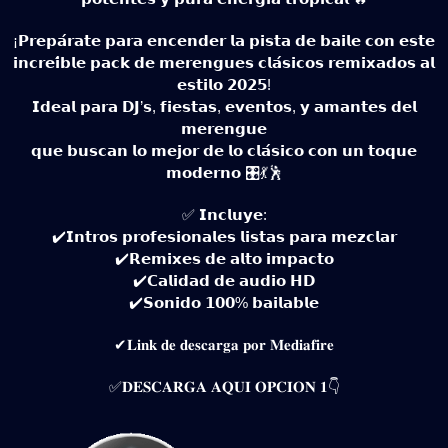
¡𝗣𝗿𝗲𝗽𝗮́𝗿𝗮𝘁𝗲 𝗽𝗮𝗿𝗮 𝗲𝗻𝗰𝗲𝗻𝗱𝗲𝗿 𝗹𝗮 𝗽𝗶𝘀𝘁𝗮 𝗱𝗲 𝗯𝗮𝗶𝗹𝗲 𝗰𝗼𝗻 𝗲𝘀𝘁𝗲
𝗶𝗻𝗰𝗿𝗲𝗶́𝗯𝗹𝗲 𝗽𝗮𝗰𝗸 𝗱𝗲 𝗺𝗲𝗿𝗲𝗻𝗴𝘂𝗲𝘀 𝗰𝗹𝗮́𝘀𝗶𝗰𝗼𝘀 𝗿𝗲𝗺𝗶𝘅𝗮𝗱𝗼𝘀 𝗮𝗹
𝗲𝘀𝘁𝗶𝗹𝗼 𝟮𝟬𝟮𝟱!
𝗜𝗱𝗲𝗮𝗹 𝗽𝗮𝗿𝗮 𝗗𝗝’𝘀, 𝗳𝗶𝗲𝘀𝘁𝗮𝘀, 𝗲𝘃𝗲𝗻𝘁𝗼𝘀, 𝘆 𝗮𝗺𝗮𝗻𝘁𝗲𝘀 𝗱𝗲𝗹
𝗺𝗲𝗿𝗲𝗻𝗴𝘂𝗲
𝗾𝘂𝗲 𝗯𝘂𝘀𝗰𝗮𝗻 𝗹𝗼 𝗺𝗲𝗷𝗼𝗿 𝗱𝗲 𝗹𝗼 𝗰𝗹𝗮́𝘀𝗶𝗰𝗼 𝗰𝗼𝗻 𝘂𝗻 𝘁𝗼𝗾𝘂𝗲
𝗺𝗼𝗱𝗲𝗿𝗻𝗼 🎛️💃🕺
✅ 𝗜𝗻𝗰𝗹𝘂𝘆𝗲:
✔️𝗜𝗻𝘁𝗿𝗼𝘀 𝗽𝗿𝗼𝗳𝗲𝘀𝗶𝗼𝗻𝗮𝗹𝗲𝘀 𝗹𝗶𝘀𝘁𝗮𝘀 𝗽𝗮𝗿𝗮 𝗺𝗲𝘇𝗰𝗹𝗮𝗿
✔️𝗥𝗲𝗺𝗶𝘅𝗲𝘀 𝗱𝗲 𝗮𝗹𝘁𝗼 𝗶𝗺𝗽𝗮𝗰𝘁𝗼
✔️𝗖𝗮𝗹𝗶𝗱𝗮𝗱 𝗱𝗲 𝗮𝘂𝗱𝗶𝗼 𝗛𝗗
✔️𝗦𝗼𝗻𝗶𝗱𝗼 𝟭𝟬𝟬% 𝗯𝗮𝗶𝗹𝗮𝗯𝗹𝗲
✔𝐋𝐢𝐧𝐤 𝐝𝐞 𝐝𝐞𝐬𝐜𝐚𝐫𝐠𝐚 𝐩𝐨𝐫 𝐌𝐞𝐝𝐢𝐚𝐟𝐢𝐫𝐞
✅𝐃𝐄𝐒𝐂𝐀𝐑𝐆𝐀 𝐀𝐐𝐔𝐈 𝐎𝐏𝐂𝐈𝐎𝐍 𝟏👇