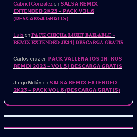
Gabriel Gonzalez
en
𝗦𝗔𝗟𝗦𝗔 𝗥𝗘𝗠𝗜𝗫
𝗘𝗫𝗧𝗘𝗡𝗗𝗘𝗗 𝟮𝗞𝟮𝟯 – 𝗣𝗔𝗖𝗞 𝗩𝗢𝗟.𝟲
(𝗗𝗘𝗦𝗖𝗔𝗥𝗚𝗔 𝗚𝗥𝗔𝗧𝗜𝗦)
Luis
en
𝐏𝐀𝐂𝐊 𝐂𝐇𝐈𝐂𝐇𝐀 𝐋𝐈𝐆𝐇𝐓 𝐁𝐀𝐈𝐋𝐀𝐁𝐋𝐄 –
𝐑𝐄𝐌𝐈𝐗 𝐄𝐗𝐓𝐄𝐍𝐃𝐄𝐃 𝟐𝐊𝟐𝟒 | 𝐃𝐄𝐒𝐂𝐀𝐑𝐆𝐀 𝐆𝐑𝐀𝐓𝐈𝐒
Carlos cruz
en
𝗣𝗔𝗖𝗞 𝗩𝗔𝗟𝗟𝗘𝗡𝗔𝗧𝗢𝗦 𝗜𝗡𝗧𝗥𝗢𝗦
𝗥𝗘𝗠𝗜𝗫 𝟮𝟬𝟮𝟯 – 𝗩𝗢𝗟.𝟱 | 𝗗𝗘𝗦𝗖𝗔𝗥𝗚𝗔 𝗚𝗥𝗔𝗧𝗜𝗦
Jorge Millán
en
𝗦𝗔𝗟𝗦𝗔 𝗥𝗘𝗠𝗜𝗫 𝗘𝗫𝗧𝗘𝗡𝗗𝗘𝗗
𝟮𝗞𝟮𝟯 – 𝗣𝗔𝗖𝗞 𝗩𝗢𝗟.𝟲 (𝗗𝗘𝗦𝗖𝗔𝗥𝗚𝗔 𝗚𝗥𝗔𝗧𝗜𝗦)