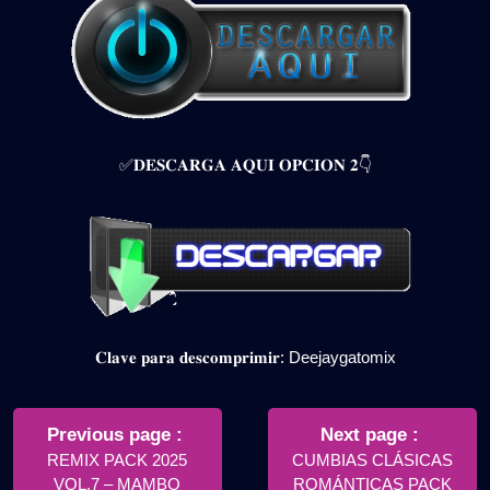
✅𝐃𝐄𝐒𝐂𝐀𝐑𝐆𝐀 𝐀𝐐𝐔𝐈 𝐎𝐏𝐂𝐈𝐎𝐍 𝟐👇
𝐂𝐥𝐚𝐯𝐞 𝐩𝐚𝐫𝐚 𝐝𝐞𝐬𝐜𝐨𝐦𝐩𝐫𝐢𝐦𝐢𝐫: Deejaygatomix
Navegación
de
Older
Newer
Previous page
Next page
Posts
Posts
REMIX PACK 2025
CUMBIAS CLÁSICAS
entradas
VOL.7 – MAMBO
ROMÁNTICAS PACK