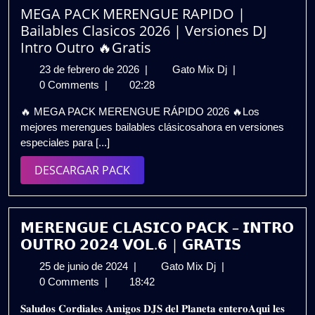
MEGA PACK MERENGUE RAPIDO |
Bailables Clasicos 2026 | Versiones DJ
Intro Outro 🔥Gratis
23
MEGA
23 de febrero de 2026
|
Gato Mix Dj
|
de
PACK
0 Comments
|
02:28
febrero
MERENGUE
🔥 MEGA PACK MERENGUE RÁPIDO 2026 🔥Los
de
RAPIDO
mejores merengues bailables clásicosahora en versiones
2026
|
especiales para [...]
Bailables
Clasicos
DESCARGAR
DESCARGAR PACK
2026
PACK
|
Versiones
DJ
𝗠𝗘𝗥𝗘𝗡𝗚𝗨𝗘 𝗖𝗟𝗔𝗦𝗜𝗖𝗢 𝗣𝗔𝗖𝗞 – 𝗜𝗡𝗧𝗥𝗢
Intro
𝗢𝗨𝗧𝗥𝗢 𝟮𝟬𝟮𝟰 𝗩𝗢𝗟.𝟲 | 𝗚𝗥𝗔𝗧𝗜𝗦
Outro
25
𝗠𝗘𝗥𝗘𝗡𝗚𝗨𝗘
25 de junio de 2024
|
Gato Mix Dj
|
🔥
de
𝗖𝗟𝗔𝗦𝗜𝗖𝗢
0 Comments
|
18:42
Gratis
junio
𝗣𝗔𝗖𝗞
𝐒𝐚𝐥𝐮𝐝𝐨𝐬 𝐂𝐨𝐫𝐝𝐢𝐚𝐥𝐞𝐬 𝐀𝐦𝐢𝐠𝐨𝐬 𝐃𝐉𝐒 𝐝𝐞𝐥 𝐏𝐥𝐚𝐧𝐞𝐭𝐚 𝐞𝐧𝐭𝐞𝐫𝐨𝐀𝐪𝐮𝐢 𝐥𝐞𝐬
de
–