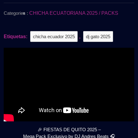
de
2025
2025
–
Categories :
CHICHA ECUATORIANA 2025 / PACKS
Mega
Pack
Exclusivo
Etiquetas:
chicha ecuador 2025
,
dj gato 2025
by
DJ
Andres
Beats
🎉
Gratis
🎉 FIESTAS DE QUITO 2025 –
Mega Pack Exclusivo by DJ Andres Beats 🎧