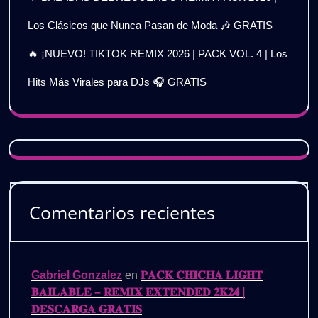
Los Clásicos que Nunca Pasan de Moda 🎶 GRATIS
🔥 ¡NUEVO! TIKTOK REMIX 2026 | PACK VOL. 4 | Los
Hits Más Virales para DJs 🎧 GRATIS
Comentarios recientes
Gabriel Gonzalez
en
𝐏𝐀𝐂𝐊 𝐂𝐇𝐈𝐂𝐇𝐀 𝐋𝐈𝐆𝐇𝐓
𝐁𝐀𝐈𝐋𝐀𝐁𝐋𝐄 – 𝐑𝐄𝐌𝐈𝐗 𝐄𝐗𝐓𝐄𝐍𝐃𝐄𝐃 𝟐𝐊𝟐𝟒 |
𝐃𝐄𝐒𝐂𝐀𝐑𝐆𝐀 𝐆𝐑𝐀𝐓𝐈𝐒