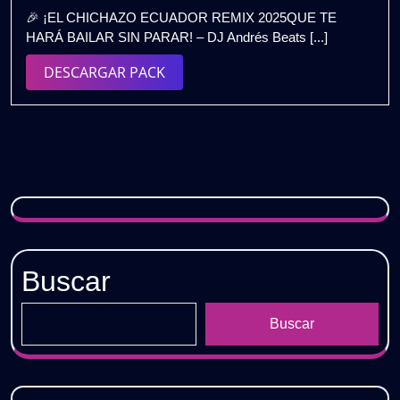
diciembre
2025
🎉 ¡EL CHICHAZO ECUADOR REMIX 2025QUE TE
de
EXTENDED
HARÁ BAILAR SIN PARAR! – DJ Andrés Beats [...]
2025
–
DJ
DESCARGAR
DESCARGAR PACK
Andres
PACK
Beats
|
Gratis
Buscar
Buscar