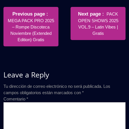
Navegación
de
Older
Newer
Previous page
Next page
PACK
Posts
Posts
MEGA PACK PRO 2025
OPEN SHOWS 2025
entradas
– Rompe Discoteca
VOL.9 – Latin Vibes |
Noviembre (Extended
Gratis
Edition) Gratis
Leave a Reply
Tu dirección de correo electrónico no será publicada.
Los
campos obligatorios están marcados con
*
Comentario
*