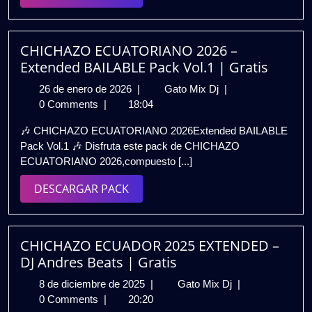
𝗩𝗢𝗟.𝟱
PACK
|
𝗚𝗥𝗔𝗧𝗜𝗦
CHICHAZO ECUATORIANO 2026 –
Extended BAILABLE Pack Vol.1 | Gratis
26
CHICHAZO
26 de enero de 2026
|
Gato Mix Dj
|
de
ECUATORIANO
0 Comments
|
18:04
enero
2026
🎶 CHICHAZO ECUATORIANO 2026Extended BAILABLE
de
–
Pack Vol.1 🎶 Disfruta este pack de CHICHAZO
2026
Extended
ECUATORIANO 2026,compuesto [...]
BAILABLE
Pack
DESCARGAR
DESCARGAR PACK
Vol.1
PACK
|
Gratis
CHICHAZO ECUADOR 2025 EXTENDED –
DJ Andres Beats | Gratis
8
CHICHAZO
8 de diciembre de 2025
|
Gato Mix Dj
|
de
ECUADOR
0 Comments
|
20:20