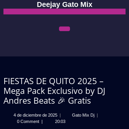
Skip
Deejay Gato Mix
to
content
Open
Menu
FIESTAS DE QUITO 2025 –
Mega Pack Exclusivo by DJ
Andres Beats 🎉 Gratis
4
FIESTAS
4 de diciembre de 2025
|
Gato Mix Dj
|
de
DE
0 Comment
|
20:03
diciembre
QUITO