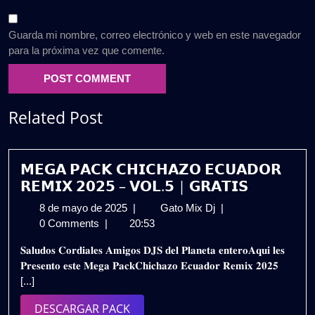
Guarda mi nombre, correo electrónico y web en este navegador
para la próxima vez que comente.
Related Post
𝗠𝗘𝗚𝗔 𝗣𝗔𝗖𝗞 𝗖𝗛𝗜𝗖𝗛𝗔𝗭𝗢 𝗘𝗖𝗨𝗔𝗗𝗢𝗥
𝗥𝗘𝗠𝗜𝗫 𝟮𝟬𝟮𝟱 – 𝗩𝗢𝗟.𝟱 | 𝗚𝗥𝗔𝗧𝗜𝗦
8
𝗠𝗘𝗚𝗔
8 de mayo de 2025
|
Gato Mix Dj
|
de
𝗣𝗔𝗖𝗞
0 Comments
|
20:53
mayo
𝗖𝗛𝗜𝗖𝗛𝗔𝗭𝗢
𝐒𝐚𝐥𝐮𝐝𝐨𝐬 𝐂𝐨𝐫𝐝𝐢𝐚𝐥𝐞𝐬 𝐀𝐦𝐢𝐠𝐨𝐬 𝐃𝐉𝐒 𝐝𝐞𝐥 𝐏𝐥𝐚𝐧𝐞𝐭𝐚 𝐞𝐧𝐭𝐞𝐫𝐨𝐀𝐪𝐮𝐢 𝐥𝐞𝐬
de
𝗘𝗖𝗨𝗔𝗗𝗢𝗥
𝐏𝐫𝐞𝐬𝐞𝐧𝐭𝐨 𝐞𝐬𝐭𝐞 𝐌𝐞𝐠𝐚 𝐏𝐚𝐜𝐤𝐂𝐡𝐢𝐜𝐡𝐚𝐳𝐨 𝐄𝐜𝐮𝐚𝐝𝐨𝐫 𝐑𝐞𝐦𝐢𝐱 𝟐𝟎𝟐𝟓
2025
𝗥𝗘𝗠𝗜𝗫
[...]
𝟮𝟬𝟮𝟱
–
DESCARGAR
DESCARGAR PACK