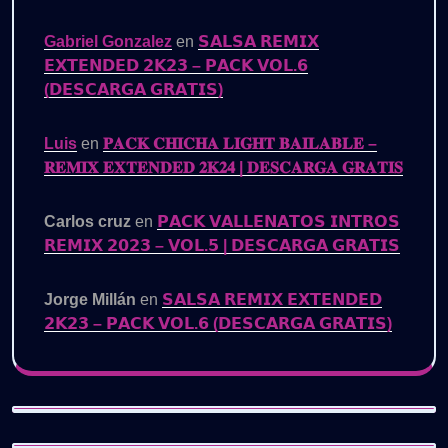
Gabriel Gonzalez
en
𝗦𝗔𝗟𝗦𝗔 𝗥𝗘𝗠𝗜𝗫
𝗘𝗫𝗧𝗘𝗡𝗗𝗘𝗗 𝟮𝗞𝟮𝟯 – 𝗣𝗔𝗖𝗞 𝗩𝗢𝗟.𝟲
(𝗗𝗘𝗦𝗖𝗔𝗥𝗚𝗔 𝗚𝗥𝗔𝗧𝗜𝗦)
Luis
en
𝐏𝐀𝐂𝐊 𝐂𝐇𝐈𝐂𝐇𝐀 𝐋𝐈𝐆𝐇𝐓 𝐁𝐀𝐈𝐋𝐀𝐁𝐋𝐄 –
𝐑𝐄𝐌𝐈𝐗 𝐄𝐗𝐓𝐄𝐍𝐃𝐄𝐃 𝟐𝐊𝟐𝟒 | 𝐃𝐄𝐒𝐂𝐀𝐑𝐆𝐀 𝐆𝐑𝐀𝐓𝐈𝐒
Carlos cruz
en
𝗣𝗔𝗖𝗞 𝗩𝗔𝗟𝗟𝗘𝗡𝗔𝗧𝗢𝗦 𝗜𝗡𝗧𝗥𝗢𝗦
𝗥𝗘𝗠𝗜𝗫 𝟮𝟬𝟮𝟯 – 𝗩𝗢𝗟.𝟱 | 𝗗𝗘𝗦𝗖𝗔𝗥𝗚𝗔 𝗚𝗥𝗔𝗧𝗜𝗦
Jorge Millán
en
𝗦𝗔𝗟𝗦𝗔 𝗥𝗘𝗠𝗜𝗫 𝗘𝗫𝗧𝗘𝗡𝗗𝗘𝗗
𝟮𝗞𝟮𝟯 – 𝗣𝗔𝗖𝗞 𝗩𝗢𝗟.𝟲 (𝗗𝗘𝗦𝗖𝗔𝗥𝗚𝗔 𝗚𝗥𝗔𝗧𝗜𝗦)