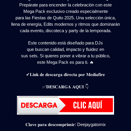
Prepárate para encender la celebración con este
Mega Pack exclusivo creado especialmente
para las Fiestas de Quito 2025. Una selección única,
llena de energía, Edits modernos y ritmos que dominarán
cada evento, discoteca y party de la temporada.
Este contenido está diseñado para DJs
que buscan calidad, impacto y fluidez en
sus sets. Si quieres poner a vibrar a tu público,
este Mega Pack es para ti. 🔥
✔𝐋𝐢𝐧𝐤 𝐝𝐞 𝐝𝐞𝐬𝐜𝐚𝐫𝐠𝐚 𝐝𝐢𝐫𝐞𝐜𝐭𝐚 𝐩𝐨𝐫 𝐌𝐞𝐝𝐢𝐚𝐟𝐢𝐫𝐞
✅𝐃𝐄𝐒𝐂𝐀𝐑𝐆𝐀 𝐀𝐐𝐔𝐈 👇
𝐂𝐥𝐚𝐯𝐞 𝐩𝐚𝐫𝐚 𝐝𝐞𝐬𝐜𝐨𝐦𝐩𝐫𝐢𝐦𝐢𝐫: Deejaygatomix