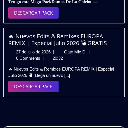
𝐓𝐫𝐚𝐢𝐠𝐨 𝐞𝐬𝐭𝐞 𝐌𝐞𝐠𝐚 𝐏𝐚𝐜𝐤𝐃𝐚𝐦𝐚𝐬 𝐃𝐞 𝐋𝐚 𝐂𝐡𝐢𝐜𝐡𝐚 [...]
2025
LA
CHICHA
DESCARGAR
DESCARGAR PACK
ECUATORIANA
PACK
–
EXTENDED
2K25
🔥 Nuevos Edits & Remixes EUROPA
|
REMIX | Especial Julio 2026 💣 GRATIS
GRATIS
27
🔥
27 de julio de 2026
|
Gato Mix Dj
|
de
Nuevos
0 Comments
|
20:32
julio
Edits
🔥 Nuevos Edits & Remixes EUROPA REMIX | Especial
de
&
Julio 2026 💣 ¡Llega un nuevo [...]
2026
Remixes
EUROPA
DESCARGAR
DESCARGAR PACK
REMIX
PACK
|
Especial
Julio
2026
💣
GRATIS