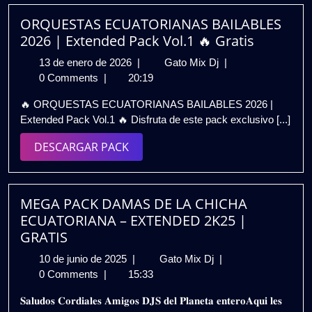
ORQUESTAS ECUATORIANAS BAILABLES
2026 | Extended Pack Vol.1 🔥 Gratis
13
ORQUESTAS
13 de enero de 2026
|
Gato Mix Dj
|
de
ECUATORIANAS
0 Comments
|
20:19
enero
BAILABLES
🔥 ORQUESTAS ECUATORIANAS BAILABLES 2026 |
de
2026
Extended Pack Vol.1 🔥 Disfruta de este pack exclusivo [...]
2026
|
Extended
DESCARGAR
DESCARGAR PACK
Pack
PACK
Vol.1
🔥
Gratis
MEGA PACK DAMAS DE LA CHICHA
ECUATORIANA – EXTENDED 2K25 |
GRATIS
10
MEGA
10 de junio de 2025
|
Gato Mix Dj
|
de
PACK
0 Comments
|
15:33
junio
DAMAS
𝐒𝐚𝐥𝐮𝐝𝐨𝐬 𝐂𝐨𝐫𝐝𝐢𝐚𝐥𝐞𝐬 𝐀𝐦𝐢𝐠𝐨𝐬 𝐃𝐉𝐒 𝐝𝐞𝐥 𝐏𝐥𝐚𝐧𝐞𝐭𝐚 𝐞𝐧𝐭𝐞𝐫𝐨𝐀𝐪𝐮𝐢 𝐥𝐞𝐬
de
DE