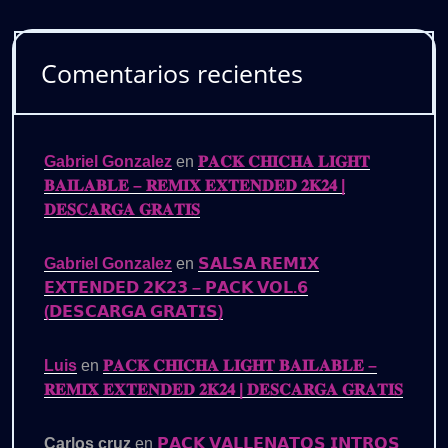
Comentarios recientes
Gabriel Gonzalez
en
𝐏𝐀𝐂𝐊 𝐂𝐇𝐈𝐂𝐇𝐀 𝐋𝐈𝐆𝐇𝐓
𝐁𝐀𝐈𝐋𝐀𝐁𝐋𝐄 – 𝐑𝐄𝐌𝐈𝐗 𝐄𝐗𝐓𝐄𝐍𝐃𝐄𝐃 𝟐𝐊𝟐𝟒 |
𝐃𝐄𝐒𝐂𝐀𝐑𝐆𝐀 𝐆𝐑𝐀𝐓𝐈𝐒
Gabriel Gonzalez
en
𝗦𝗔𝗟𝗦𝗔 𝗥𝗘𝗠𝗜𝗫
𝗘𝗫𝗧𝗘𝗡𝗗𝗘𝗗 𝟮𝗞𝟮𝟯 – 𝗣𝗔𝗖𝗞 𝗩𝗢𝗟.𝟲
(𝗗𝗘𝗦𝗖𝗔𝗥𝗚𝗔 𝗚𝗥𝗔𝗧𝗜𝗦)
Luis
en
𝐏𝐀𝐂𝐊 𝐂𝐇𝐈𝐂𝐇𝐀 𝐋𝐈𝐆𝐇𝐓 𝐁𝐀𝐈𝐋𝐀𝐁𝐋𝐄 –
𝐑𝐄𝐌𝐈𝐗 𝐄𝐗𝐓𝐄𝐍𝐃𝐄𝐃 𝟐𝐊𝟐𝟒 | 𝐃𝐄𝐒𝐂𝐀𝐑𝐆𝐀 𝐆𝐑𝐀𝐓𝐈𝐒
Carlos cruz
en
𝗣𝗔𝗖𝗞 𝗩𝗔𝗟𝗟𝗘𝗡𝗔𝗧𝗢𝗦 𝗜𝗡𝗧𝗥𝗢𝗦