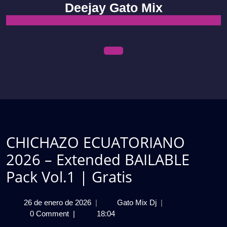
Skip
Deejay Gato Mix
to
content
Open
Menu
CHICHAZO ECUATORIANO
2026 – Extended BAILABLE
Pack Vol.1 | Gratis
26
CHICHAZO
26 de enero de 2026
|
Gato Mix Dj
|
de
ECUATORIANO
0 Comment
|
18:04
enero
2026