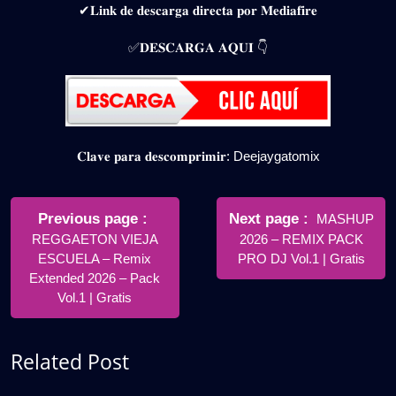
✔𝐋𝐢𝐧𝐤 𝐝𝐞 𝐝𝐞𝐬𝐜𝐚𝐫𝐠𝐚 𝐝𝐢𝐫𝐞𝐜𝐭𝐚 𝐩𝐨𝐫 𝐌𝐞𝐝𝐢𝐚𝐟𝐢𝐫𝐞
✅𝐃𝐄𝐒𝐂𝐀𝐑𝐆𝐀 𝐀𝐐𝐔𝐈 👇
𝐂𝐥𝐚𝐯𝐞 𝐩𝐚𝐫𝐚 𝐝𝐞𝐬𝐜𝐨𝐦𝐩𝐫𝐢𝐦𝐢𝐫: Deejaygatomix
Navegación
de
Older
Newer
Previous page
Next page
MASHUP
Posts
Posts
REGGAETON VIEJA
2026 – REMIX PACK
entradas
ESCUELA – Remix
PRO DJ Vol.1 | Gratis
Extended 2026 – Pack
Vol.1 | Gratis
Related Post