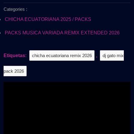
de
–
Categories :
2026
Extended
BAILABLE
CHICHA ECUATORIANA 2025 / PACKS
Pack
Vol.1
PACKS MUSICA VARIADA REMIX EXTENDED 2026
|
Gratis
Etiquetas:
chicha ecuatoriana remix 2026
,
dj gato mix
pack 2026