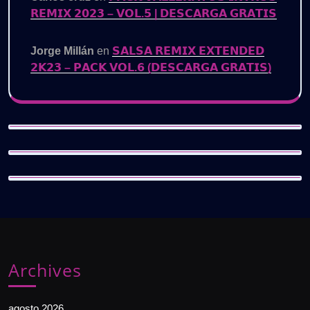
𝗥𝗘𝗠𝗜𝗫 𝟮𝟬𝟮𝟯 – 𝗩𝗢𝗟.𝟱 | 𝗗𝗘𝗦𝗖𝗔𝗥𝗚𝗔 𝗚𝗥𝗔𝗧𝗜𝗦
Jorge Millán
en
𝗦𝗔𝗟𝗦𝗔 𝗥𝗘𝗠𝗜𝗫 𝗘𝗫𝗧𝗘𝗡𝗗𝗘𝗗
𝟮𝗞𝟮𝟯 – 𝗣𝗔𝗖𝗞 𝗩𝗢𝗟.𝟲 (𝗗𝗘𝗦𝗖𝗔𝗥𝗚𝗔 𝗚𝗥𝗔𝗧𝗜𝗦)
Archives
agosto 2026