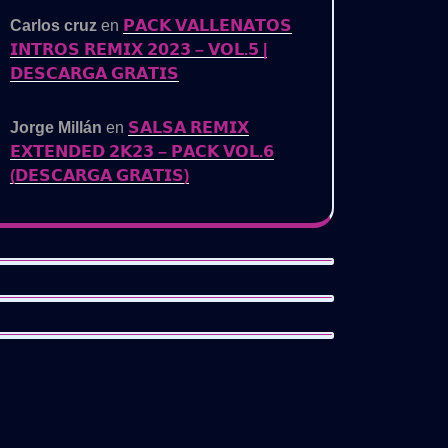
Carlos cruz
en
𝗣𝗔𝗖𝗞 𝗩𝗔𝗟𝗟𝗘𝗡𝗔𝗧𝗢𝗦
𝗜𝗡𝗧𝗥𝗢𝗦 𝗥𝗘𝗠𝗜𝗫 𝟮𝟬𝟮𝟯 – 𝗩𝗢𝗟.𝟱 |
𝗗𝗘𝗦𝗖𝗔𝗥𝗚𝗔 𝗚𝗥𝗔𝗧𝗜𝗦
Jorge Millán
en
𝗦𝗔𝗟𝗦𝗔 𝗥𝗘𝗠𝗜𝗫
𝗘𝗫𝗧𝗘𝗡𝗗𝗘𝗗 𝟮𝗞𝟮𝟯 – 𝗣𝗔𝗖𝗞 𝗩𝗢𝗟.𝟲
(𝗗𝗘𝗦𝗖𝗔𝗥𝗚𝗔 𝗚𝗥𝗔𝗧𝗜𝗦)