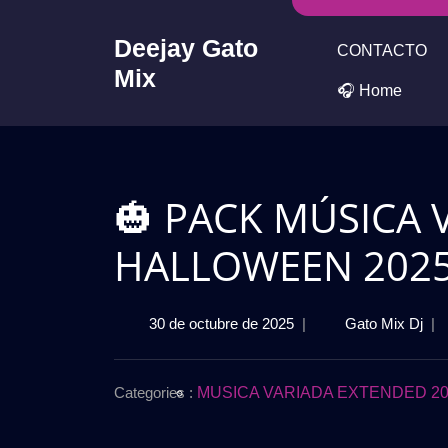
Skip
to
Deejay Gato
CONTACTO
content
Mix
🎧 Home
🎃 PACK MÚSICA 
HALLOWEEN 2025 
30
🎃
30 de octubre de 2025
|
Gato Mix Dj
|
de
PA
octubre
MÚ
de
VA
Categories :
MUSICA VARIADA EXTENDED 20
2025
RE
HA