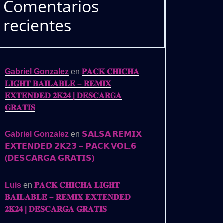
Comentarios
recientes
Gabriel Gonzalez
en
𝐏𝐀𝐂𝐊 𝐂𝐇𝐈𝐂𝐇𝐀
𝐋𝐈𝐆𝐇𝐓 𝐁𝐀𝐈𝐋𝐀𝐁𝐋𝐄 – 𝐑𝐄𝐌𝐈𝐗
𝐄𝐗𝐓𝐄𝐍𝐃𝐄𝐃 𝟐𝐊𝟐𝟒 | 𝐃𝐄𝐒𝐂𝐀𝐑𝐆𝐀
𝐆𝐑𝐀𝐓𝐈𝐒
Gabriel Gonzalez
en
𝗦𝗔𝗟𝗦𝗔 𝗥𝗘𝗠𝗜𝗫
𝗘𝗫𝗧𝗘𝗡𝗗𝗘𝗗 𝟮𝗞𝟮𝟯 – 𝗣𝗔𝗖𝗞 𝗩𝗢𝗟.𝟲
(𝗗𝗘𝗦𝗖𝗔𝗥𝗚𝗔 𝗚𝗥𝗔𝗧𝗜𝗦)
Luis
en
𝐏𝐀𝐂𝐊 𝐂𝐇𝐈𝐂𝐇𝐀 𝐋𝐈𝐆𝐇𝐓
𝐁𝐀𝐈𝐋𝐀𝐁𝐋𝐄 – 𝐑𝐄𝐌𝐈𝐗 𝐄𝐗𝐓𝐄𝐍𝐃𝐄𝐃
𝟐𝐊𝟐𝟒 | 𝐃𝐄𝐒𝐂𝐀𝐑𝐆𝐀 𝐆𝐑𝐀𝐓𝐈𝐒