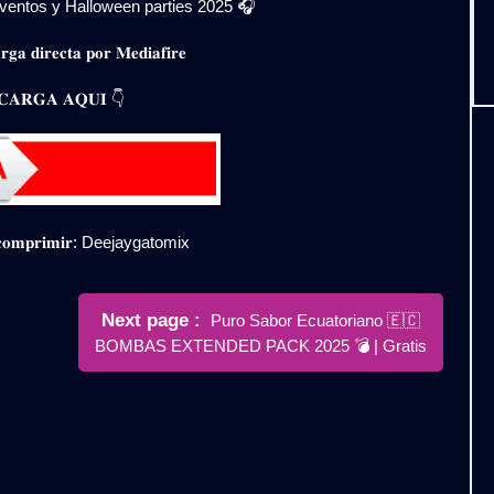
 eventos y Halloween parties 2025 🎧
𝐠𝐚 𝐝𝐢𝐫𝐞𝐜𝐭𝐚 𝐩𝐨𝐫 𝐌𝐞𝐝𝐢𝐚𝐟𝐢𝐫𝐞
𝐀𝐑𝐆𝐀 𝐀𝐐𝐔𝐈 👇
𝐞𝐬𝐜𝐨𝐦𝐩𝐫𝐢𝐦𝐢𝐫: Deejaygatomix
Newer
Next page
Puro Sabor Ecuatoriano 🇪🇨
Posts
BOMBAS EXTENDED PACK 2025 💣 | Gratis