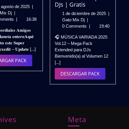
DJs | Gratis
30
 agosto de 2025
|
DJ
de
 Mix Dj
|
1
1 de diciembre de 2025
|
LEXEDIT
agosto
mments
|
16:38
MUSICA
de
Gato Mix Dj
|
UPDATE
de
VARIADA
diciembre
0 Comments
|
19:40
𝐨𝐫𝐝𝐢𝐚𝐥𝐞𝐬 𝐀𝐦𝐢𝐠𝐨𝐬
AGOSTO
2025
2025
de
𝐚𝐧𝐞𝐭𝐚 𝐞𝐧𝐭𝐞𝐫𝐨𝐀𝐪𝐮𝐢
🎧 MÚSICA VARIADA 2025
2K25
Vol.12
2025
𝐭𝐨 𝐞𝐬𝐭𝐞 𝐒𝐮𝐩𝐞𝐫
Vol.12 – Mega Pack
|
–
𝐱𝐞𝐝𝐢𝐭 – 𝐔𝐩𝐝𝐚𝐭𝐞 [...]
Extended para DJs
Gratis
Mega
Bienvenido(a) al Volumen 12
Pack
DESCARGAR
ARGAR PACK
[...]
Extended
PACK
para
DESCARGAR
DESCARGAR PACK
DJs
PACK
|
Gratis
hives
Meta