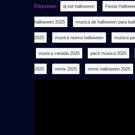
202
Etiquetas:
dj set halloween
,
Fiesta Hallowe
👻
Gra
halloween 2025
,
musica de halloween para bail
2025
,
musica nueva halloween
,
musica par
musica variada 2025
,
pack musica 2025
,
2025
,
remix 2025
,
remix halloween 2025