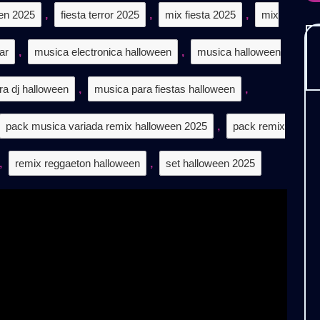
5
en 2025
,
fiesta terror 2025
,
mix fiesta 2025
,
mix
tis
ar
,
musica electronica halloween
,
musica halloween
a dj halloween
,
musica para fiestas halloween
,
pack musica variada remix halloween 2025
,
pack remix
,
remix reggaeton halloween
,
set halloween 2025