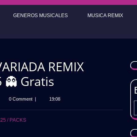
GENEROS MUSICALES
MUSICA REMIX
VARIADA REMIX
👻 Gratis
0 Comment
|
19:08
CK
SICA
RIADA
25 / PACKS
MIX
LLOWEEN