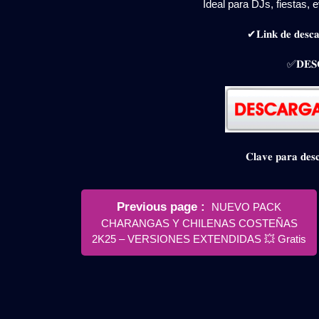
Ideal para DJs, fiestas,
✔𝐋𝐢𝐧𝐤 𝐝𝐞 𝐝𝐞𝐬𝐜𝐚
✅𝐃𝐄𝐒
𝐂𝐥𝐚𝐯𝐞 𝐩𝐚𝐫𝐚 𝐝
Navegación
Older
Previous page
NUEVO PACK
de
Posts
CHARANGAS Y CHILENAS COSTEÑAS
entradas
2K25 – VERSIONES EXTENDIDAS 💥 Gratis