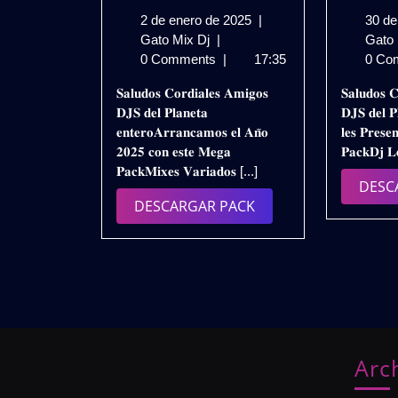
2
2 de enero de 2025
|
30 de
PACK
de
Gato Mix Dj
|
Gato
MIXES
enero
0 Comments
|
17:35
0 Co
VARIADOS
de
𝐒𝐚𝐥𝐮𝐝𝐨𝐬 𝐂𝐨𝐫𝐝𝐢𝐚𝐥𝐞𝐬 𝐀𝐦𝐢𝐠𝐨𝐬
𝐒𝐚𝐥𝐮𝐝𝐨𝐬 𝐂
2025
2025
𝐃𝐉𝐒 𝐝𝐞𝐥 𝐏𝐥𝐚𝐧𝐞𝐭𝐚
𝐃𝐉𝐒 𝐝𝐞𝐥 𝐏
|
𝐞𝐧𝐭𝐞𝐫𝐨𝐀𝐫𝐫𝐚𝐧𝐜𝐚𝐦𝐨𝐬 𝐞𝐥 𝐀𝐧̃𝐨
𝐥𝐞𝐬 𝐏𝐫𝐞𝐬𝐞
GRATIS
𝟐𝟎𝟐𝟓 𝐜𝐨𝐧 𝐞𝐬𝐭𝐞 𝐌𝐞𝐠𝐚
𝐏𝐚𝐜𝐤𝐃𝐣 𝐋
𝐏𝐚𝐜𝐤𝐌𝐢𝐱𝐞𝐬 𝐕𝐚𝐫𝐢𝐚𝐝𝐨𝐬 [...]
DESC
DESCARGAR
DESCARGAR PACK
PACK
Arc