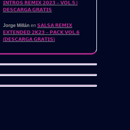
𝗜𝗡𝗧𝗥𝗢𝗦 𝗥𝗘𝗠𝗜𝗫 𝟮𝟬𝟮𝟯 – 𝗩𝗢𝗟.𝟱 |
𝗗𝗘𝗦𝗖𝗔𝗥𝗚𝗔 𝗚𝗥𝗔𝗧𝗜𝗦
Jorge Millán
en
𝗦𝗔𝗟𝗦𝗔 𝗥𝗘𝗠𝗜𝗫
𝗘𝗫𝗧𝗘𝗡𝗗𝗘𝗗 𝟮𝗞𝟮𝟯 – 𝗣𝗔𝗖𝗞 𝗩𝗢𝗟.𝟲
(𝗗𝗘𝗦𝗖𝗔𝗥𝗚𝗔 𝗚𝗥𝗔𝗧𝗜𝗦)