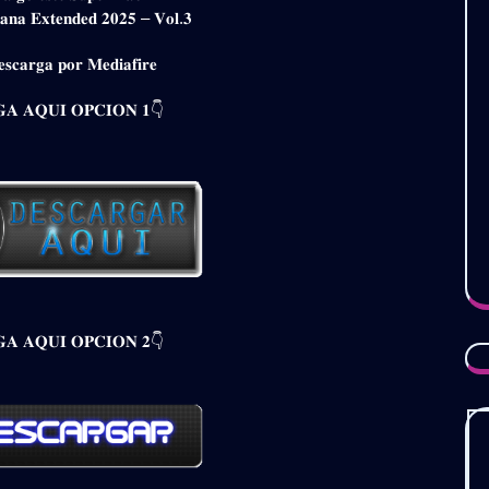
𝐢𝐚𝐧𝐚 𝐄𝐱𝐭𝐞𝐧𝐝𝐞𝐝 𝟐𝟎𝟐𝟓 – 𝐕𝐨𝐥.𝟑
𝐬𝐜𝐚𝐫𝐠𝐚 𝐩𝐨𝐫 𝐌𝐞𝐝𝐢𝐚𝐟𝐢𝐫𝐞
𝐀 𝐀𝐐𝐔𝐈 𝐎𝐏𝐂𝐈𝐎𝐍 𝟏👇
𝐀 𝐀𝐐𝐔𝐈 𝐎𝐏𝐂𝐈𝐎𝐍 𝟐👇