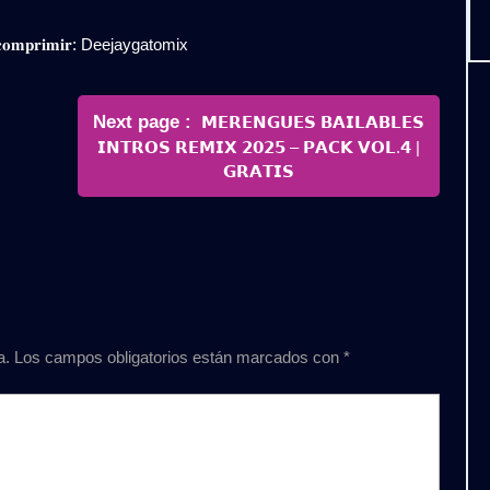
𝐞𝐬𝐜𝐨𝐦𝐩𝐫𝐢𝐦𝐢𝐫: Deejaygatomix
Newer
Next page
𝗠𝗘𝗥𝗘𝗡𝗚𝗨𝗘𝗦 𝗕𝗔𝗜𝗟𝗔𝗕𝗟𝗘𝗦
Posts
𝗜𝗡𝗧𝗥𝗢𝗦 𝗥𝗘𝗠𝗜𝗫 𝟮𝟬𝟮𝟱 – 𝗣𝗔𝗖𝗞 𝗩𝗢𝗟.𝟰 |
𝗚𝗥𝗔𝗧𝗜𝗦
a.
Los campos obligatorios están marcados con
*