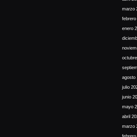
marzo 
febrero
enero 
diciem
noviem
octubr
septie
agosto
julio 20
junio 2
mayo 2
abril 2
marzo 
febrero