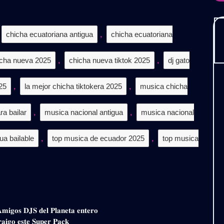
𝟱
.𝟯
chicha ecuatoriana antigua
,
chicha ecuatoriana
𝗧𝗜𝗦
icha nueva 2025
,
chicha nueva tiktok 2025
,
dj gato
25
,
la mejor chicha tiktokera 2025
,
musica chicha
a bailar
,
musica nacional antigua
,
musica nacional
ua bailable
,
top musica de ecuador 2025
,
top musica
𝐀𝐦𝐢𝐠𝐨𝐬 𝐃𝐉𝐒 𝐝𝐞𝐥 𝐏𝐥𝐚𝐧𝐞𝐭𝐚 𝐞𝐧𝐭𝐞𝐫𝐨
𝐚𝐢𝐠𝐨 𝐞𝐬𝐭𝐞 𝐒𝐮𝐩𝐞𝐫 𝐏𝐚𝐜𝐤