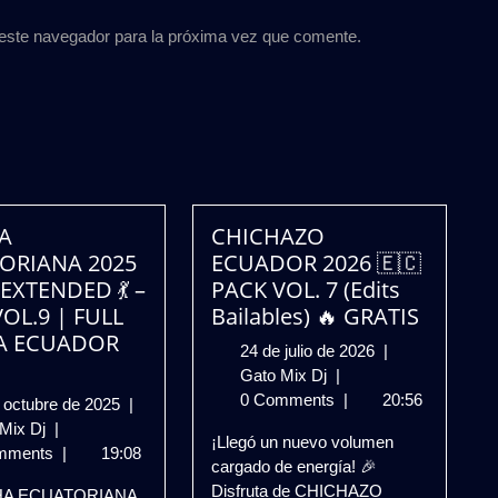
 este navegador para la próxima vez que comente.
A
CHICHAZO
ORIANA 2025
ECUADOR 2026 🇪🇨
EXTENDED 💃 –
PACK VOL. 7 (Edits
OL.9 | FULL
Bailables) 🔥 GRATIS
A ECUADOR
24
24 de julio de 2026
|
CHICHAZO
de
Gato Mix Dj
|
ECUADOR
julio
0 Comments
|
20:56
28
 octubre de 2025
|
2026
de
CHICHA
de
 Mix Dj
|
¡Llegó un nuevo volumen
🇪🇨
2026
ECUATORIANA
octubre
mments
|
19:08
cargado de energía! 🎉
PACK
2025
de
Disfruta de CHICHAZO
HA ECUATORIANA
VOL.