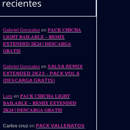
recientes
Gabriel Gonzalez
en
𝐏𝐀𝐂𝐊 𝐂𝐇𝐈𝐂𝐇𝐀
𝐋𝐈𝐆𝐇𝐓 𝐁𝐀𝐈𝐋𝐀𝐁𝐋𝐄 – 𝐑𝐄𝐌𝐈𝐗
𝐄𝐗𝐓𝐄𝐍𝐃𝐄𝐃 𝟐𝐊𝟐𝟒 | 𝐃𝐄𝐒𝐂𝐀𝐑𝐆𝐀
𝐆𝐑𝐀𝐓𝐈𝐒
Gabriel Gonzalez
en
𝗦𝗔𝗟𝗦𝗔 𝗥𝗘𝗠𝗜𝗫
𝗘𝗫𝗧𝗘𝗡𝗗𝗘𝗗 𝟮𝗞𝟮𝟯 – 𝗣𝗔𝗖𝗞 𝗩𝗢𝗟.𝟲
(𝗗𝗘𝗦𝗖𝗔𝗥𝗚𝗔 𝗚𝗥𝗔𝗧𝗜𝗦)
Luis
en
𝐏𝐀𝐂𝐊 𝐂𝐇𝐈𝐂𝐇𝐀 𝐋𝐈𝐆𝐇𝐓
𝐁𝐀𝐈𝐋𝐀𝐁𝐋𝐄 – 𝐑𝐄𝐌𝐈𝐗 𝐄𝐗𝐓𝐄𝐍𝐃𝐄𝐃
𝟐𝐊𝟐𝟒 | 𝐃𝐄𝐒𝐂𝐀𝐑𝐆𝐀 𝐆𝐑𝐀𝐓𝐈𝐒
Carlos cruz
en
𝗣𝗔𝗖𝗞 𝗩𝗔𝗟𝗟𝗘𝗡𝗔𝗧𝗢𝗦