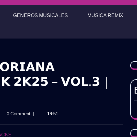
GENEROS MUSICALES
MUSICA REMIX
𝗢𝗥𝗜𝗔𝗡𝗔
𝗞 𝟮𝗞𝟮𝟱 – 𝗩𝗢𝗟.𝟯 |
𝗖𝗛𝗔
0 Comment
|
19:51
𝗔𝗧𝗢𝗥𝗜𝗔𝗡𝗔
𝗘𝗡𝗗𝗘𝗗
𝗞
PACKS