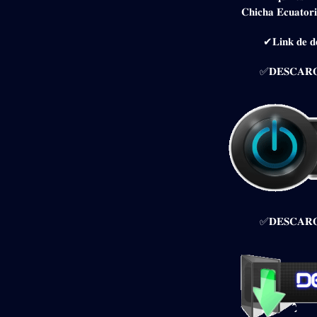
𝐂𝐡𝐢𝐜𝐡𝐚 𝐄𝐜𝐮𝐚𝐭𝐨𝐫
✔𝐋𝐢𝐧𝐤 𝐝𝐞 𝐝𝐞
✅𝐃𝐄𝐒𝐂𝐀𝐑𝐆
✅𝐃𝐄𝐒𝐂𝐀𝐑𝐆