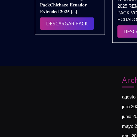
𝐏𝐚𝐜𝐤𝐂𝐡𝐢𝐜𝐡𝐚𝐳𝐨 𝐄𝐜𝐮𝐚𝐝𝐨𝐫
2025 RE
𝗚𝗥𝗔𝗧𝗜𝗦
𝐄𝐱𝐭𝐞𝐧𝐝𝐞𝐝 𝟐𝟎𝟐𝟓 [...]
PACK VO
ECUADOR 
DESCARGAR
DESCARGAR PACK
PACK
DESC
Arc
agosto
julio 20
junio 2
mayo 2
abril 2