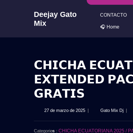
Skip
to
Deejay Gato
CONTACTO
content
Mix
🎧 Home
𝗖𝗛𝗜𝗖𝗛𝗔 𝗘𝗖𝗨𝗔
𝗘𝗫𝗧𝗘𝗡𝗗𝗘𝗗 𝗣𝗔𝗖
𝗚𝗥𝗔𝗧𝗜𝗦
27
𝗖𝗛
27 de marzo de 2025
|
Gato Mix Dj
|
de
𝗘𝗖
marzo
𝗘𝗫𝗧
de
𝗣𝗔
Categories :
CHICHA ECUATORIANA 2025 / 