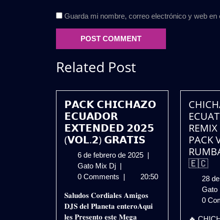
Guarda mi nombre, correo electrónico y web en
Related Post
𝗣𝗔𝗖𝗞 𝗖𝗛𝗜𝗖𝗛𝗔𝗭𝗢
CHICH
𝗘𝗖𝗨𝗔𝗗𝗢𝗥
ECUAT
𝗘𝗫𝗧𝗘𝗡𝗗𝗘𝗗 𝟮𝟬𝟮𝟱
REMIX 
(𝗩𝗢𝗟.𝟮) 𝗚𝗥𝗔𝗧𝗜𝗦
PACK V
RUMB
6
6 de febrero de 2025
|
🇪🇨
𝗣𝗔𝗖𝗞
de
Gato Mix Dj
|
𝗖𝗛𝗜𝗖𝗛𝗔𝗭𝗢
febrero
0 Comments
|
20:50
28 de
𝗘𝗖𝗨𝗔𝗗𝗢𝗥
de
Gato
𝐒𝐚𝐥𝐮𝐝𝐨𝐬 𝐂𝐨𝐫𝐝𝐢𝐚𝐥𝐞𝐬 𝐀𝐦𝐢𝐠𝐨𝐬
𝗘𝗫𝗧𝗘𝗡𝗗𝗘𝗗
2025
0 Co
𝐃𝐉𝐒 𝐝𝐞𝐥 𝐏𝐥𝐚𝐧𝐞𝐭𝐚 𝐞𝐧𝐭𝐞𝐫𝐨𝐀𝐪𝐮𝐢
𝟮𝟬𝟮𝟱
𝐥𝐞𝐬 𝐏𝐫𝐞𝐬𝐞𝐧𝐭𝐨 𝐞𝐬𝐭𝐞 𝐌𝐞𝐠𝐚
🔥 CHIC
(𝗩𝗢𝗟.𝟮)