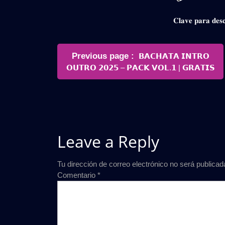
𝐂𝐥𝐚𝐯𝐞 𝐩𝐚𝐫𝐚 𝐝
Navegación
Older
Previous page
𝗕𝗔𝗖𝗛𝗔𝗧𝗔 𝗜𝗡𝗧𝗥𝗢
de
Posts
𝗢𝗨𝗧𝗥𝗢 𝟮𝟬𝟮𝟱 – 𝗣𝗔𝗖𝗞 𝗩𝗢𝗟.𝟭 | 𝗚𝗥𝗔𝗧𝗜𝗦
entradas
Leave a Reply
Tu dirección de correo electrónico no será publicad
Comentario
*