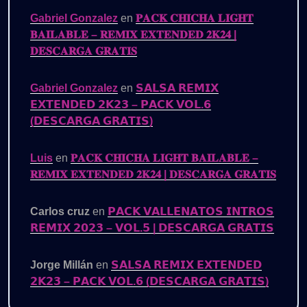
Gabriel Gonzalez
en
𝐏𝐀𝐂𝐊 𝐂𝐇𝐈𝐂𝐇𝐀 𝐋𝐈𝐆𝐇𝐓
𝐁𝐀𝐈𝐋𝐀𝐁𝐋𝐄 – 𝐑𝐄𝐌𝐈𝐗 𝐄𝐗𝐓𝐄𝐍𝐃𝐄𝐃 𝟐𝐊𝟐𝟒 |
𝐃𝐄𝐒𝐂𝐀𝐑𝐆𝐀 𝐆𝐑𝐀𝐓𝐈𝐒
Gabriel Gonzalez
en
𝗦𝗔𝗟𝗦𝗔 𝗥𝗘𝗠𝗜𝗫
𝗘𝗫𝗧𝗘𝗡𝗗𝗘𝗗 𝟮𝗞𝟮𝟯 – 𝗣𝗔𝗖𝗞 𝗩𝗢𝗟.𝟲
(𝗗𝗘𝗦𝗖𝗔𝗥𝗚𝗔 𝗚𝗥𝗔𝗧𝗜𝗦)
Luis
en
𝐏𝐀𝐂𝐊 𝐂𝐇𝐈𝐂𝐇𝐀 𝐋𝐈𝐆𝐇𝐓 𝐁𝐀𝐈𝐋𝐀𝐁𝐋𝐄 –
𝐑𝐄𝐌𝐈𝐗 𝐄𝐗𝐓𝐄𝐍𝐃𝐄𝐃 𝟐𝐊𝟐𝟒 | 𝐃𝐄𝐒𝐂𝐀𝐑𝐆𝐀 𝐆𝐑𝐀𝐓𝐈𝐒
Carlos cruz
en
𝗣𝗔𝗖𝗞 𝗩𝗔𝗟𝗟𝗘𝗡𝗔𝗧𝗢𝗦 𝗜𝗡𝗧𝗥𝗢𝗦
𝗥𝗘𝗠𝗜𝗫 𝟮𝟬𝟮𝟯 – 𝗩𝗢𝗟.𝟱 | 𝗗𝗘𝗦𝗖𝗔𝗥𝗚𝗔 𝗚𝗥𝗔𝗧𝗜𝗦
Jorge Millán
en
𝗦𝗔𝗟𝗦𝗔 𝗥𝗘𝗠𝗜𝗫 𝗘𝗫𝗧𝗘𝗡𝗗𝗘𝗗
𝟮𝗞𝟮𝟯 – 𝗣𝗔𝗖𝗞 𝗩𝗢𝗟.𝟲 (𝗗𝗘𝗦𝗖𝗔𝗥𝗚𝗔 𝗚𝗥𝗔𝗧𝗜𝗦)