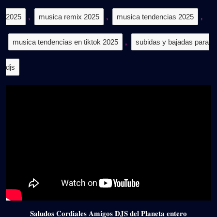
2025
,
musica remix 2025
,
musica tendencias 2025
,
musica tendencias en tiktok 2025
,
subidas y bajadas para
djs
𝐒𝐚𝐥𝐮𝐝𝐨𝐬 𝐂𝐨𝐫𝐝𝐢𝐚𝐥𝐞𝐬 𝐀𝐦𝐢𝐠𝐨𝐬 𝐃𝐉𝐒 𝐝𝐞𝐥 𝐏𝐥𝐚𝐧𝐞𝐭𝐚 𝐞𝐧𝐭𝐞𝐫𝐨