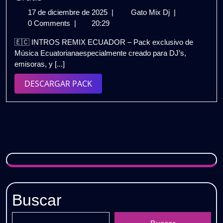
🎉
17
INTROS
17 de diciembre de 2025
|
Gato Mix Dj
|
Gratis
de
REMIX
0 Comments
|
20:29
diciembre
ECUADOR
🇪🇨 INTROS REMIX ECUADOR – Pack exclusivo de
de
🇪🇨
Música Ecuatorianaespecialmente creado para DJ’s,
2025
|
emisoras, y [...]
Pack
Música
DESCARGAR
DESCARGAR PACK
Ecuatoriana
PACK
–
DJ
Mateo
Zumba
|
Gratis
Buscar