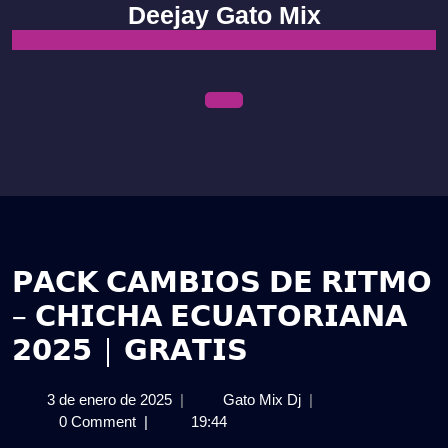
Skip
Deejay Gato Mix
to
content
Open
Menu
𝗣𝗔𝗖𝗞 𝗖𝗔𝗠𝗕𝗜𝗢𝗦 𝗗𝗘 𝗥𝗜𝗧𝗠𝗢
– 𝗖𝗛𝗜𝗖𝗛𝗔 𝗘𝗖𝗨𝗔𝗧𝗢𝗥𝗜𝗔𝗡𝗔
𝟮𝟬𝟮𝟱 | 𝗚𝗥𝗔𝗧𝗜𝗦
3
𝗣𝗔𝗖𝗞
3 de enero de 2025
|
Gato Mix Dj
|
de
𝗖𝗔𝗠𝗕𝗜𝗢𝗦
0 Comment
|
19:44
enero
𝗗𝗘