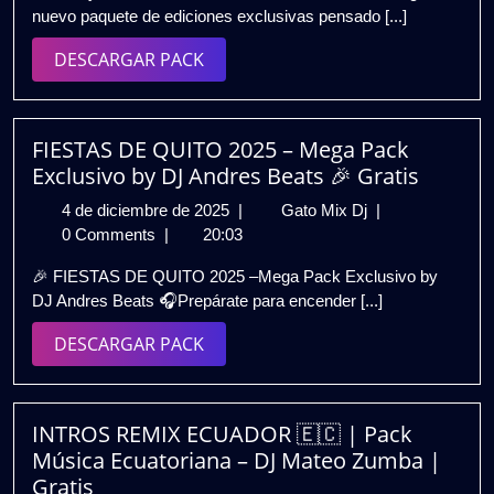
nuevo paquete de ediciones exclusivas pensado [...]
2026
VOL.
1
DESCARGAR
DESCARGAR PACK
🚀
PACK
|
Ediciones
Exclusivas
FIESTAS DE QUITO 2025 – Mega Pack
para
Exclusivo by DJ Andres Beats 🎉 Gratis
tu
4
FIESTAS
4 de diciembre de 2025
|
Gato Mix Dj
|
Set
de
DE
0 Comments
|
20:03
🎧
diciembre
QUITO
GRATIS
🎉 FIESTAS DE QUITO 2025 –Mega Pack Exclusivo by
de
2025
DJ Andres Beats 🎧Prepárate para encender [...]
2025
–
Mega
DESCARGAR
DESCARGAR PACK
Pack
PACK
Exclusivo
by
DJ
INTROS REMIX ECUADOR 🇪🇨 | Pack
Andres
Música Ecuatoriana – DJ Mateo Zumba |
Beats
Gratis