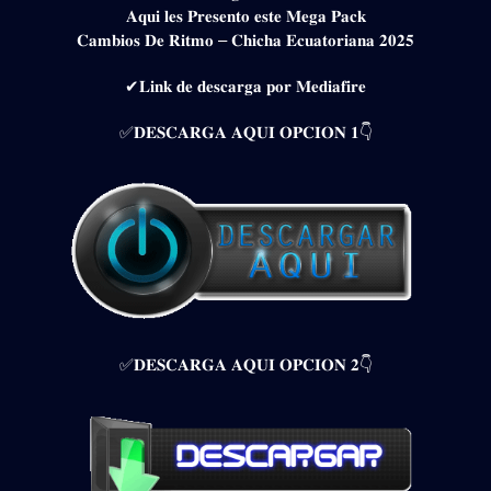
𝐀𝐪𝐮𝐢 𝐥𝐞𝐬 𝐏𝐫𝐞𝐬𝐞𝐧𝐭𝐨 𝐞𝐬𝐭𝐞 𝐌𝐞𝐠𝐚 𝐏𝐚𝐜𝐤
𝐂𝐚𝐦𝐛𝐢𝐨𝐬 𝐃𝐞 𝐑𝐢𝐭𝐦𝐨 – 𝐂𝐡𝐢𝐜𝐡𝐚 𝐄𝐜𝐮𝐚𝐭𝐨𝐫𝐢𝐚𝐧𝐚 𝟐𝟎𝟐𝟓
✔𝐋𝐢𝐧𝐤 𝐝𝐞 𝐝𝐞𝐬𝐜𝐚𝐫𝐠𝐚 𝐩𝐨𝐫 𝐌𝐞𝐝𝐢𝐚𝐟𝐢𝐫𝐞
✅𝐃𝐄𝐒𝐂𝐀𝐑𝐆𝐀 𝐀𝐐𝐔𝐈 𝐎𝐏𝐂𝐈𝐎𝐍 𝟏👇
✅𝐃𝐄𝐒𝐂𝐀𝐑𝐆𝐀 𝐀𝐐𝐔𝐈 𝐎𝐏𝐂𝐈𝐎𝐍 𝟐👇