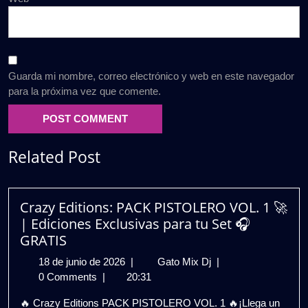
Guarda mi nombre, correo electrónico y web en este navegador
para la próxima vez que comente.
Related Post
Crazy Editions: PACK PISTOLERO VOL. 1 🚀
| Ediciones Exclusivas para tu Set 🎧
GRATIS
18
Crazy
18 de junio de 2026
|
Gato Mix Dj
|
de
Editions:
0 Comments
|
20:31
junio
PACK
🔥 Crazy Editions PACK PISTOLERO VOL. 1 🔥¡Llega un
de
PISTOLERO