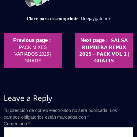
𝐂𝐥𝐚𝐯𝐞 𝐩𝐚𝐫𝐚 𝐝𝐞𝐬𝐜𝐨𝐦𝐩𝐫𝐢𝐦𝐢𝐫: Deejaygatomix
Navegación
de
Older
Newer
Previous page
Next page
𝗦𝗔𝗟𝗦𝗔
Posts
Posts
PACK MIXES
𝗥𝗨𝗠𝗕𝗘𝗥𝗔 𝗥𝗘𝗠𝗜𝗫
entradas
VARIADOS 2025 |
𝟮𝟬𝟮𝟱 – 𝗣𝗔𝗖𝗞 𝗩𝗢𝗟.𝟭 |
GRATIS
𝗚𝗥𝗔𝗧𝗜𝗦
Leave a Reply
Tu dirección de correo electrónico no será publicada.
Los
campos obligatorios están marcados con
*
Comentario
*