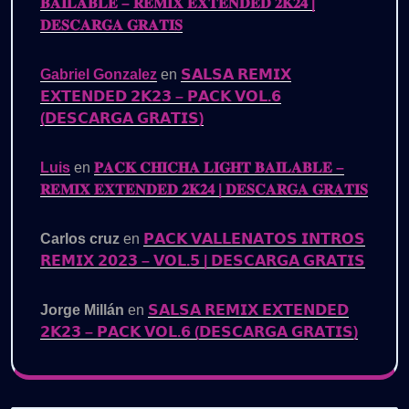
𝐁𝐀𝐈𝐋𝐀𝐁𝐋𝐄 – 𝐑𝐄𝐌𝐈𝐗 𝐄𝐗𝐓𝐄𝐍𝐃𝐄𝐃 𝟐𝐊𝟐𝟒 |
𝐃𝐄𝐒𝐂𝐀𝐑𝐆𝐀 𝐆𝐑𝐀𝐓𝐈𝐒
Gabriel Gonzalez
en
𝗦𝗔𝗟𝗦𝗔 𝗥𝗘𝗠𝗜𝗫
𝗘𝗫𝗧𝗘𝗡𝗗𝗘𝗗 𝟮𝗞𝟮𝟯 – 𝗣𝗔𝗖𝗞 𝗩𝗢𝗟.𝟲
(𝗗𝗘𝗦𝗖𝗔𝗥𝗚𝗔 𝗚𝗥𝗔𝗧𝗜𝗦)
Luis
en
𝐏𝐀𝐂𝐊 𝐂𝐇𝐈𝐂𝐇𝐀 𝐋𝐈𝐆𝐇𝐓 𝐁𝐀𝐈𝐋𝐀𝐁𝐋𝐄 –
𝐑𝐄𝐌𝐈𝐗 𝐄𝐗𝐓𝐄𝐍𝐃𝐄𝐃 𝟐𝐊𝟐𝟒 | 𝐃𝐄𝐒𝐂𝐀𝐑𝐆𝐀 𝐆𝐑𝐀𝐓𝐈𝐒
Carlos cruz
en
𝗣𝗔𝗖𝗞 𝗩𝗔𝗟𝗟𝗘𝗡𝗔𝗧𝗢𝗦 𝗜𝗡𝗧𝗥𝗢𝗦
𝗥𝗘𝗠𝗜𝗫 𝟮𝟬𝟮𝟯 – 𝗩𝗢𝗟.𝟱 | 𝗗𝗘𝗦𝗖𝗔𝗥𝗚𝗔 𝗚𝗥𝗔𝗧𝗜𝗦
Jorge Millán
en
𝗦𝗔𝗟𝗦𝗔 𝗥𝗘𝗠𝗜𝗫 𝗘𝗫𝗧𝗘𝗡𝗗𝗘𝗗
𝟮𝗞𝟮𝟯 – 𝗣𝗔𝗖𝗞 𝗩𝗢𝗟.𝟲 (𝗗𝗘𝗦𝗖𝗔𝗥𝗚𝗔 𝗚𝗥𝗔𝗧𝗜𝗦)