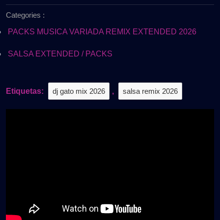
de
2026
Categories :
2026
–
Pack
PACKS MUSICA VARIADA REMIX EXTENDED 2026
Vol.1
–
SALSA EXTENDED / PACKS
Hits
Bailables
|
Etiquetas:
dj gato mix 2026
,
salsa remix 2026
Gratis