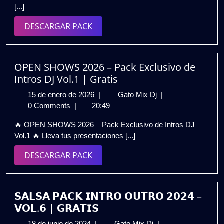
[...]
🔥
Pack
DESCARGAR
DESCARGAR PACK
Vol.
PACK
7
|
¡Los
OPEN SHOWS 2026 – Pack Exclusivo de
mejores
Intros DJ Vol.1 | Gratis
Edits
15
OPEN
15 de enero de 2026
|
Gato Mix Dj
|
para
de
SHOWS
0 Comments
|
20:49
DJs!
enero
2026
GRATIS
🔥 OPEN SHOWS 2026 – Pack Exclusivo de Intros DJ
de
–
Vol.1 🔥 Lleva tus presentaciones [...]
2026
Pack
Exclusivo
DESCARGAR
DESCARGAR PACK
de
PACK
Intros
DJ
Vol.1
𝗦𝗔𝗟𝗦𝗔 𝗣𝗔𝗖𝗞 𝗜𝗡𝗧𝗥𝗢 𝗢𝗨𝗧𝗥𝗢 𝟮𝟬𝟮𝟰 –
|
𝗩𝗢𝗟.𝟲 | 𝗚𝗥𝗔𝗧𝗜𝗦
Gratis
18
𝗦𝗔𝗟𝗦𝗔
18 de junio de 2024
|
Gato Mix Dj
|