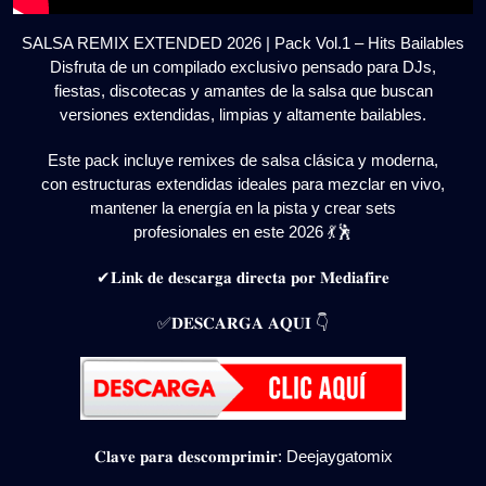
SALSA REMIX EXTENDED 2026 | Pack Vol.1 – Hits Bailables
Disfruta de un compilado exclusivo pensado para DJs,
fiestas, discotecas y amantes de la salsa que buscan
versiones extendidas, limpias y altamente bailables.
Este pack incluye remixes de salsa clásica y moderna,
con estructuras extendidas ideales para mezclar en vivo,
mantener la energía en la pista y crear sets
profesionales en este 2026 💃🕺
✔𝐋𝐢𝐧𝐤 𝐝𝐞 𝐝𝐞𝐬𝐜𝐚𝐫𝐠𝐚 𝐝𝐢𝐫𝐞𝐜𝐭𝐚 𝐩𝐨𝐫 𝐌𝐞𝐝𝐢𝐚𝐟𝐢𝐫𝐞
✅𝐃𝐄𝐒𝐂𝐀𝐑𝐆𝐀 𝐀𝐐𝐔𝐈 👇
𝐂𝐥𝐚𝐯𝐞 𝐩𝐚𝐫𝐚 𝐝𝐞𝐬𝐜𝐨𝐦𝐩𝐫𝐢𝐦𝐢𝐫: Deejaygatomix