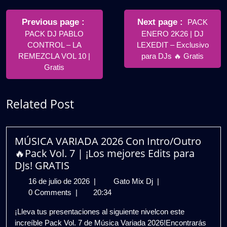
Navegación
de
Older
Newer
Previous page
Next page
PACK
Posts
Posts
PACK DJ PABLO
ENERO 2K26 | DJ
entradas
CONTROL – LA
LEXEDIT – Exclusivo
REMEZCLA VOL 10 |
para DJs 🔥 Gratis
Gratis
Related Post
MÚSICA VARIADA 2026 Con Intro/Outro
🔥Pack Vol. 7 | ¡Los mejores Edits para
DJs! GRATIS
16
MÚSICA
16 de julio de 2026
|
Gato Mix Dj
|
de
VARIADA
0 Comments
|
20:34
julio
2026
¡Lleva tus presentaciones al siguiente nivelcon este
de
Con
increíble Pack Vol. 7 de Música Variada 2026!Encontrarás
2026
Intro/Outro