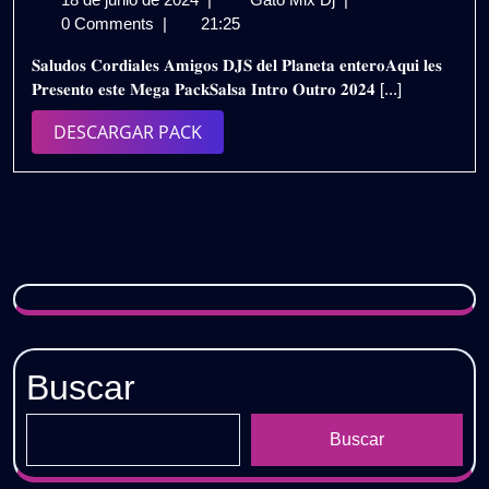
de
𝗣𝗔𝗖𝗞
0 Comments
|
21:25
junio
𝗜𝗡𝗧𝗥𝗢
𝐒𝐚𝐥𝐮𝐝𝐨𝐬 𝐂𝐨𝐫𝐝𝐢𝐚𝐥𝐞𝐬 𝐀𝐦𝐢𝐠𝐨𝐬 𝐃𝐉𝐒 𝐝𝐞𝐥 𝐏𝐥𝐚𝐧𝐞𝐭𝐚 𝐞𝐧𝐭𝐞𝐫𝐨𝐀𝐪𝐮𝐢 𝐥𝐞𝐬
de
𝗢𝗨𝗧𝗥𝗢
𝐏𝐫𝐞𝐬𝐞𝐧𝐭𝐨 𝐞𝐬𝐭𝐞 𝐌𝐞𝐠𝐚 𝐏𝐚𝐜𝐤𝐒𝐚𝐥𝐬𝐚 𝐈𝐧𝐭𝐫𝐨 𝐎𝐮𝐭𝐫𝐨 𝟐𝟎𝟐𝟒 [...]
2024
𝟮𝟬𝟮𝟰
–
DESCARGAR
DESCARGAR PACK
𝗩𝗢𝗟.𝟲
PACK
|
𝗚𝗥𝗔𝗧𝗜𝗦
Buscar
Buscar