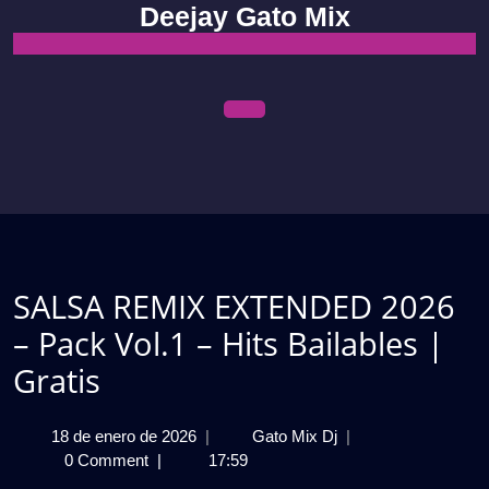
Skip
Deejay Gato Mix
to
content
Open
Menu
SALSA REMIX EXTENDED 2026
– Pack Vol.1 – Hits Bailables |
Gratis
18
SALSA
18 de enero de 2026
|
Gato Mix Dj
|
de
REMIX
0 Comment
|
17:59
enero
EXTENDED