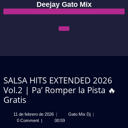
Skip
Deejay Gato Mix
to
content
Open
Menu
SALSA HITS EXTENDED 2026
Vol.2 | Pa’ Romper la Pista 🔥
Gratis
11
SALSA
11 de febrero de 2026
|
Gato Mix Dj
|
de
HITS
0 Comment
|
00:59
febrero
EXTENDED