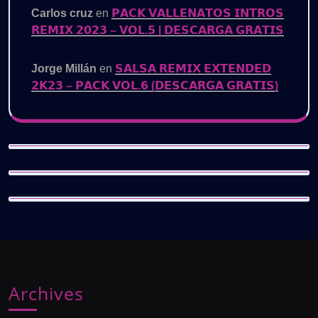
Carlos cruz
en
𝗣𝗔𝗖𝗞 𝗩𝗔𝗟𝗟𝗘𝗡𝗔𝗧𝗢𝗦 𝗜𝗡𝗧𝗥𝗢𝗦
𝗥𝗘𝗠𝗜𝗫 𝟮𝟬𝟮𝟯 – 𝗩𝗢𝗟.𝟱 | 𝗗𝗘𝗦𝗖𝗔𝗥𝗚𝗔 𝗚𝗥𝗔𝗧𝗜𝗦
Jorge Millán
en
𝗦𝗔𝗟𝗦𝗔 𝗥𝗘𝗠𝗜𝗫 𝗘𝗫𝗧𝗘𝗡𝗗𝗘𝗗
𝟮𝗞𝟮𝟯 – 𝗣𝗔𝗖𝗞 𝗩𝗢𝗟.𝟲 (𝗗𝗘𝗦𝗖𝗔𝗥𝗚𝗔 𝗚𝗥𝗔𝗧𝗜𝗦)
Archives