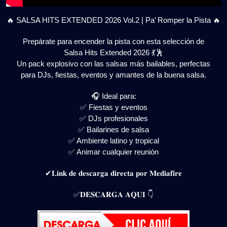
🔥 SALSA HITS EXTENDED 2026 Vol.2 | Pa’ Romper la Pista 🔥
Prepárate para encender la pista con esta selección de
Salsa Hits Extended 2026 💃🕺
Un pack explosivo con las salsas más bailables, perfectas
para DJs, fiestas, eventos y amantes de la buena salsa.
🎧 Ideal para:
✅ Fiestas y eventos
✅ DJs profesionales
✅ Bailarines de salsa
✅ Ambiente latino y tropical
✅ Animar cualquier reunión
✔𝐋𝐢𝐧𝐤 𝐝𝐞 𝐝𝐞𝐬𝐜𝐚𝐫𝐠𝐚 𝐝𝐢𝐫𝐞𝐜𝐭𝐚 𝐩𝐨𝐫 𝐌𝐞𝐝𝐢𝐚𝐟𝐢𝐫𝐞
✅𝐃𝐄𝐒𝐂𝐀𝐑𝐆𝐀 𝐀𝐐𝐔𝐈 👇