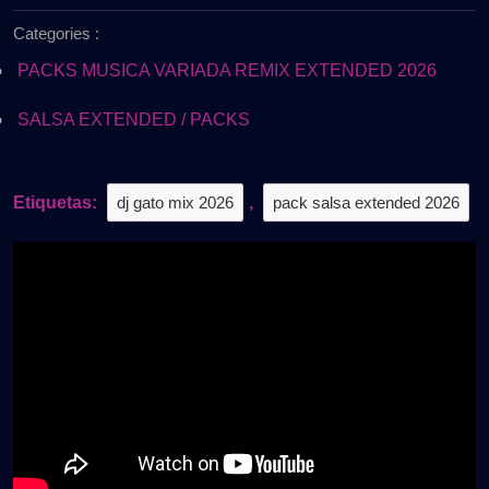
de
2026
Categories :
2026
Vol.2
|
PACKS MUSICA VARIADA REMIX EXTENDED 2026
Pa’
Romper
SALSA EXTENDED / PACKS
la
Pista
🔥
Etiquetas:
dj gato mix 2026
,
pack salsa extended 2026
Gratis