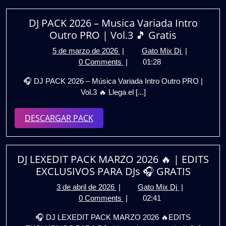
DJ PACK 2026 – Musica Variada Intro
Outro PRO | Vol.3 🎵 Gratis
5
DJ
5 de marzo de 2026
|
Gato Mix Dj
|
de
PACK
0 Comments
|
01:28
marzo
2026
🎧 DJ PACK 2026 – Música Variada Intro Outro PRO |
de
–
Vol.3 🔥 Llega el [...]
2026
Musica
Variada
DESCARGAR
DESCARGAR PACK
Intro
Outro
PACK
PRO
|
DJ LEXEDIT PACK MARZO 2026 🔥 | EDITS
Vol.3
EXCLUSIVOS PARA DJs 🎧 GRATIS
🎵
Gratis
3
DJ
3 de abril de 2026
|
Gato Mix Dj
|
de
LEXEDIT
0 Comments
|
02:41
abril
PACK
🎧 DJ LEXEDIT PACK MARZO 2026 🔥EDITS
de
MARZO