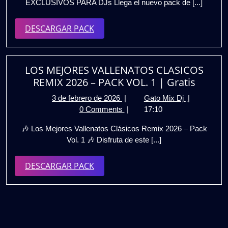
EXCLUSIVOS PARA DJs Llega el nuevo pack de [...]
2026
2026
🔥
DESCARGAR
DESCARGAR PACK
|
EDITS
PACK
EXCLUSIVO
PARA
LOS MEJORES VALLENATOS CLASICOS
DJs
REMIX 2026 – PACK VOL. 1 | Gratis
🎧
GRATIS
3
LOS
3 de febrero de 2026
|
Gato Mix Dj
|
de
MEJORES
0 Comments
|
17:10
febrero
VALLENAT
🎶 Los Mejores Vallenatos Clásicos Remix 2026 – Pack
de
CLASICOS
Vol. 1 🎶 Disfruta de este [...]
2026
REMIX
2026
DESCARGAR
DESCARGAR PACK
–
PACK
PACK
VOL.
1
|
Gratis