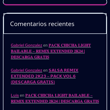
Comentarios recientes
Gabriel Gonzalez
en
𝐏𝐀𝐂𝐊 𝐂𝐇𝐈𝐂𝐇𝐀 𝐋𝐈𝐆𝐇𝐓
𝐁𝐀𝐈𝐋𝐀𝐁𝐋𝐄 – 𝐑𝐄𝐌𝐈𝐗 𝐄𝐗𝐓𝐄𝐍𝐃𝐄𝐃 𝟐𝐊𝟐𝟒 |
𝐃𝐄𝐒𝐂𝐀𝐑𝐆𝐀 𝐆𝐑𝐀𝐓𝐈𝐒
Gabriel Gonzalez
en
𝗦𝗔𝗟𝗦𝗔 𝗥𝗘𝗠𝗜𝗫
𝗘𝗫𝗧𝗘𝗡𝗗𝗘𝗗 𝟮𝗞𝟮𝟯 – 𝗣𝗔𝗖𝗞 𝗩𝗢𝗟.𝟲
(𝗗𝗘𝗦𝗖𝗔𝗥𝗚𝗔 𝗚𝗥𝗔𝗧𝗜𝗦)
Luis
en
𝐏𝐀𝐂𝐊 𝐂𝐇𝐈𝐂𝐇𝐀 𝐋𝐈𝐆𝐇𝐓 𝐁𝐀𝐈𝐋𝐀𝐁𝐋𝐄 –
𝐑𝐄𝐌𝐈𝐗 𝐄𝐗𝐓𝐄𝐍𝐃𝐄𝐃 𝟐𝐊𝟐𝟒 | 𝐃𝐄𝐒𝐂𝐀𝐑𝐆𝐀 𝐆𝐑𝐀𝐓𝐈𝐒