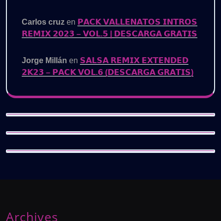
Carlos cruz
en
𝗣𝗔𝗖𝗞 𝗩𝗔𝗟𝗟𝗘𝗡𝗔𝗧𝗢𝗦 𝗜𝗡𝗧𝗥𝗢𝗦
𝗥𝗘𝗠𝗜𝗫 𝟮𝟬𝟮𝟯 – 𝗩𝗢𝗟.𝟱 | 𝗗𝗘𝗦𝗖𝗔𝗥𝗚𝗔 𝗚𝗥𝗔𝗧𝗜𝗦
Jorge Millán
en
𝗦𝗔𝗟𝗦𝗔 𝗥𝗘𝗠𝗜𝗫 𝗘𝗫𝗧𝗘𝗡𝗗𝗘𝗗
𝟮𝗞𝟮𝟯 – 𝗣𝗔𝗖𝗞 𝗩𝗢𝗟.𝟲 (𝗗𝗘𝗦𝗖𝗔𝗥𝗚𝗔 𝗚𝗥𝗔𝗧𝗜𝗦)
Archives