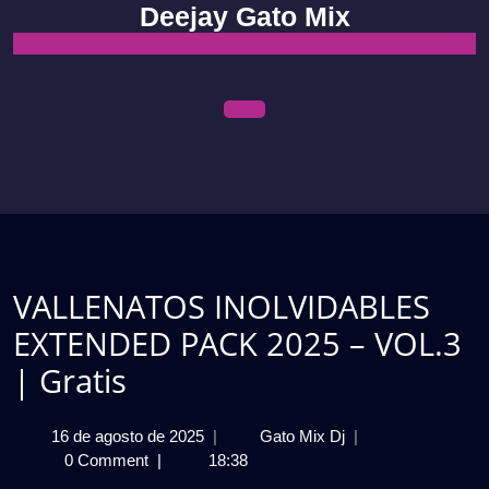
Skip
Deejay Gato Mix
to
content
Open
Menu
VALLENATOS INOLVIDABLES
EXTENDED PACK 2025 – VOL.3
| Gratis
16
VALLENATOS
16 de agosto de 2025
|
Gato Mix Dj
|
de
INOLVIDABLES
0 Comment
|
18:38
agosto
EXTENDED