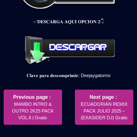
✅𝐃𝐄𝐒𝐂𝐀𝐑𝐆𝐀 𝐀𝐐𝐔𝐈 𝐎𝐏𝐂𝐈𝐎𝐍 𝟐👇
𝐂𝐥𝐚𝐯𝐞 𝐩𝐚𝐫𝐚 𝐝𝐞𝐬𝐜𝐨𝐦𝐩𝐫𝐢𝐦𝐢𝐫: Deejaygatomix
Navegación
de
Older
Newer
Previous page
Next page
Posts
Posts
MAMBO INTRO &
ECUADORIAN REMIX
entradas
OUTRO 2K25 PACK
PACK JULIO 2025 –
VOL.6 | Gratis
(EXASIDER DJ) Gratis