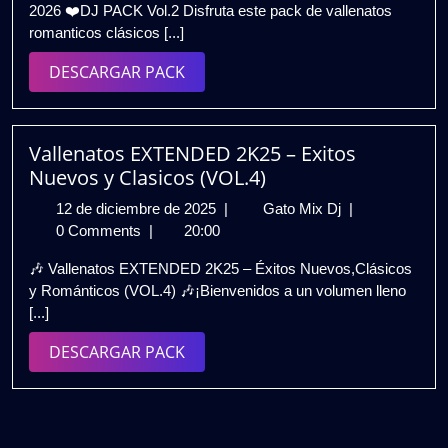
2026 ❤️DJ PACK Vol.2 Disfruta este pack de vallenatos
2026
2026
romanticos clásicos [...]
❤️
|
DESCARGAR
DESCARGAR PACK
DJ
PACK
PACK
Vol.2
|
Vallenatos EXTENDED 2K25 – Exitos
Gratis
Nuevos y Clasicos (VOL.4)
12
Vallenatos
12 de diciembre de 2025
|
Gato Mix Dj
|
de
EXTENDED
0 Comments
|
20:00
diciembre
2K25
🎶 Vallenatos EXTENDED 2K25 – Éxitos Nuevos,Clásicos
de
–
y Románticos (VOL.4) 🎶¡Bienvenidos a un volumen lleno
2025
Exitos
[...]
Nuevos
y
DESCARGAR
DESCARGAR PACK
Clasicos
PACK
(VOL.4)