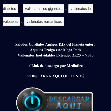
diablitos
,
vallenatos los gigantes
,
vallenatos los
valbuena
,
vallenatos romanticos
𝐒𝐚𝐥𝐮𝐝𝐨𝐬 𝐂𝐨𝐫𝐝𝐢𝐚𝐥𝐞𝐬 𝐀𝐦𝐢𝐠𝐨𝐬 𝐃𝐉𝐒 𝐝𝐞𝐥 𝐏𝐥𝐚𝐧𝐞𝐭𝐚 𝐞𝐧𝐭𝐞𝐫𝐨
𝐀𝐪𝐮𝐢 𝐥𝐞𝐬 𝐓𝐫𝐚𝐢𝐠𝐨 𝐞𝐬𝐭𝐞 𝐌𝐞𝐠𝐚 𝐏𝐚𝐜𝐤
𝐕𝐚𝐥𝐥𝐞𝐧𝐚𝐭𝐨𝐬 𝐈𝐧𝐨𝐥𝐯𝐢𝐝𝐚𝐛𝐥𝐞𝐬 𝐄𝐱𝐭𝐞𝐧𝐝𝐞𝐝 𝟐𝐊𝟐𝟓 – 𝐕𝐨𝐥.𝟑
✔𝐋𝐢𝐧𝐤 𝐝𝐞 𝐝𝐞𝐬𝐜𝐚𝐫𝐠𝐚 𝐩𝐨𝐫 𝐌𝐞𝐝𝐢𝐚𝐟𝐢𝐫𝐞
✅𝐃𝐄𝐒𝐂𝐀𝐑𝐆𝐀 𝐀𝐐𝐔𝐈 𝐎𝐏𝐂𝐈𝐎𝐍 𝟏👇