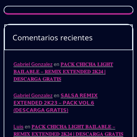
Comentarios recientes
Gabriel Gonzalez
en
𝐏𝐀𝐂𝐊 𝐂𝐇𝐈𝐂𝐇𝐀 𝐋𝐈𝐆𝐇𝐓
𝐁𝐀𝐈𝐋𝐀𝐁𝐋𝐄 – 𝐑𝐄𝐌𝐈𝐗 𝐄𝐗𝐓𝐄𝐍𝐃𝐄𝐃 𝟐𝐊𝟐𝟒 |
𝐃𝐄𝐒𝐂𝐀𝐑𝐆𝐀 𝐆𝐑𝐀𝐓𝐈𝐒
Gabriel Gonzalez
en
𝗦𝗔𝗟𝗦𝗔 𝗥𝗘𝗠𝗜𝗫
𝗘𝗫𝗧𝗘𝗡𝗗𝗘𝗗 𝟮𝗞𝟮𝟯 – 𝗣𝗔𝗖𝗞 𝗩𝗢𝗟.𝟲
(𝗗𝗘𝗦𝗖𝗔𝗥𝗚𝗔 𝗚𝗥𝗔𝗧𝗜𝗦)
Luis
en
𝐏𝐀𝐂𝐊 𝐂𝐇𝐈𝐂𝐇𝐀 𝐋𝐈𝐆𝐇𝐓 𝐁𝐀𝐈𝐋𝐀𝐁𝐋𝐄 –
𝐑𝐄𝐌𝐈𝐗 𝐄𝐗𝐓𝐄𝐍𝐃𝐄𝐃 𝟐𝐊𝟐𝟒 | 𝐃𝐄𝐒𝐂𝐀𝐑𝐆𝐀 𝐆𝐑𝐀𝐓𝐈𝐒