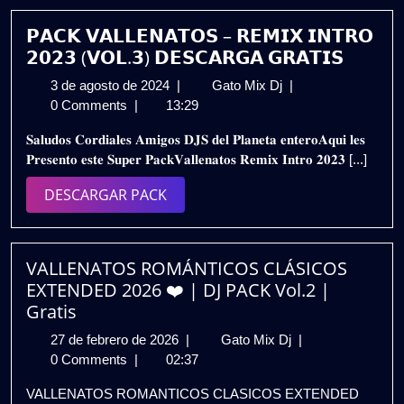
𝗣𝗔𝗖𝗞 𝗩𝗔𝗟𝗟𝗘𝗡𝗔𝗧𝗢𝗦 – 𝗥𝗘𝗠𝗜𝗫 𝗜𝗡𝗧𝗥𝗢
𝟮𝟬𝟮𝟯 (𝗩𝗢𝗟.𝟯) 𝗗𝗘𝗦𝗖𝗔𝗥𝗚𝗔 𝗚𝗥𝗔𝗧𝗜𝗦
3
𝗣𝗔𝗖𝗞
3 de agosto de 2024
|
Gato Mix Dj
|
de
𝗩𝗔𝗟𝗟𝗘𝗡𝗔𝗧𝗢𝗦
0 Comments
|
13:29
agosto
–
𝐒𝐚𝐥𝐮𝐝𝐨𝐬 𝐂𝐨𝐫𝐝𝐢𝐚𝐥𝐞𝐬 𝐀𝐦𝐢𝐠𝐨𝐬 𝐃𝐉𝐒 𝐝𝐞𝐥 𝐏𝐥𝐚𝐧𝐞𝐭𝐚 𝐞𝐧𝐭𝐞𝐫𝐨𝐀𝐪𝐮𝐢 𝐥𝐞𝐬
de
𝗥𝗘𝗠𝗜𝗫
𝐏𝐫𝐞𝐬𝐞𝐧𝐭𝐨 𝐞𝐬𝐭𝐞 𝐒𝐮𝐩𝐞𝐫 𝐏𝐚𝐜𝐤𝐕𝐚𝐥𝐥𝐞𝐧𝐚𝐭𝐨𝐬 𝐑𝐞𝐦𝐢𝐱 𝐈𝐧𝐭𝐫𝐨 𝟐𝟎𝟐𝟑 [...]
2024
𝗜𝗡𝗧𝗥𝗢
𝟮𝟬𝟮𝟯
DESCARGAR
DESCARGAR PACK
(𝗩𝗢𝗟.𝟯)
PACK
𝗗𝗘𝗦𝗖𝗔𝗥𝗚𝗔
𝗚𝗥𝗔𝗧𝗜𝗦
VALLENATOS ROMÁNTICOS CLÁSICOS
EXTENDED 2026 ❤️ | DJ PACK Vol.2 |
Gratis
27
VALLENATOS
27 de febrero de 2026
|
Gato Mix Dj
|
de
ROMÁNTICOS
0 Comments
|
02:37
febrero
CLÁSICOS
VALLENATOS ROMANTICOS CLASICOS EXTENDED
de
EXTENDED