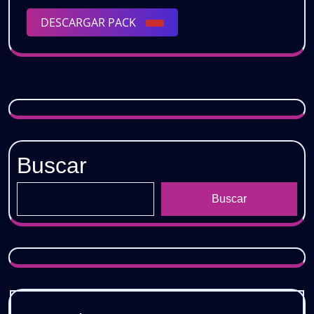
𝗩𝗢𝗟.𝟱
𝗗𝗘𝗦𝗖𝗔𝗥𝗚𝗔
DESCARGAR
DESCARGAR PACK
|
𝗚𝗥𝗔𝗧𝗜𝗦
PACK
𝗗𝗘𝗦𝗖𝗔𝗥𝗚𝗔
𝗚𝗥𝗔𝗧𝗜𝗦
Buscar
Buscar