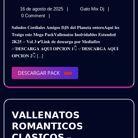
INOLVIDABLES
16
VALLENATOS
16 de agosto de 2025
|
Gato Mix Dj
|
EXTENDED
de
INOLVIDABLES
0 Comment
|
PACK
agosto
EXTENDED
𝐒𝐚𝐥𝐮𝐝𝐨𝐬 𝐂𝐨𝐫𝐝𝐢𝐚𝐥𝐞𝐬 𝐀𝐦𝐢𝐠𝐨𝐬 𝐃𝐉𝐒 𝐝𝐞𝐥 𝐏𝐥𝐚𝐧𝐞𝐭𝐚 𝐞𝐧𝐭𝐞𝐫𝐨𝐀𝐪𝐮𝐢 𝐥𝐞𝐬
de
PACK
2025
𝐓𝐫𝐚𝐢𝐠𝐨 𝐞𝐬𝐭𝐞 𝐌𝐞𝐠𝐚 𝐏𝐚𝐜𝐤𝐕𝐚𝐥𝐥𝐞𝐧𝐚𝐭𝐨𝐬 𝐈𝐧𝐨𝐥𝐯𝐢𝐝𝐚𝐛𝐥𝐞𝐬 𝐄𝐱𝐭𝐞𝐧𝐝𝐞𝐝
2025
2025
𝟐𝐊𝟐𝟓 – 𝐕𝐨𝐥.𝟑 ✔𝐋𝐢𝐧𝐤 𝐝𝐞 𝐝𝐞𝐬𝐜𝐚𝐫𝐠𝐚 𝐩𝐨𝐫 𝐌𝐞𝐝𝐢𝐚𝐟𝐢𝐫𝐞
–
–
✅𝐃𝐄𝐒𝐂𝐀𝐑𝐆𝐀 𝐀𝐐𝐔𝐈 𝐎𝐏𝐂𝐈𝐎𝐍 𝟏👇 ✅𝐃𝐄𝐒𝐂𝐀𝐑𝐆𝐀 𝐀𝐐𝐔𝐈
VOL.3
VOL.3
𝐎𝐏𝐂𝐈𝐎𝐍 𝟐👇 [...]
|
Gratis
|
DESCARGAR
DESCARGAR PACK
Gratis
PACK
𝗩𝗔𝗟𝗟𝗘𝗡𝗔𝗧𝗢𝗦
𝗥𝗢𝗠𝗔𝗡𝗧𝗜𝗖𝗢𝗦
𝗖𝗟𝗔𝗦𝗜𝗖𝗢𝗦 –