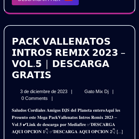
𝗗𝗘𝗦
PACK
𝗚𝗥𝗔𝗧
𝗣𝗔𝗖𝗞 𝗩𝗔𝗟𝗟𝗘𝗡𝗔𝗧𝗢𝗦
𝗜𝗡𝗧𝗥𝗢𝗦 𝗥𝗘𝗠𝗜𝗫 𝟮𝟬𝟮𝟯 –
𝗩𝗢𝗟.𝟱 | 𝗗𝗘𝗦𝗖𝗔𝗥𝗚𝗔
𝗣𝗔𝗖𝗞
𝗚𝗥𝗔𝗧𝗜𝗦
𝗩𝗔𝗟𝗟𝗘𝗡𝗔𝗧𝗢𝗦
3
𝗣𝗔𝗖𝗞
3 de diciembre de 2023
|
Gato Mix Dj
|
𝗜𝗡𝗧𝗥𝗢𝗦
de
𝗩𝗔𝗟𝗟𝗘𝗡𝗔𝗧
0 Comments
|
𝗥𝗘𝗠𝗜𝗫
diciembre
𝗜𝗡𝗧𝗥𝗢𝗦
𝐒𝐚𝐥𝐮𝐝𝐨𝐬 𝐂𝐨𝐫𝐝𝐢𝐚𝐥𝐞𝐬 𝐀𝐦𝐢𝐠𝐨𝐬 𝐃𝐉𝐒 𝐝𝐞𝐥 𝐏𝐥𝐚𝐧𝐞𝐭𝐚 𝐞𝐧𝐭𝐞𝐫𝐨𝐀𝐪𝐮𝐢́ 𝐥𝐞𝐬
de
𝗥𝗘𝗠𝗜𝗫
𝟮𝟬𝟮𝟯
𝐏𝐫𝐞𝐬𝐞𝐧𝐭𝐨 𝐞𝐬𝐭𝐞 𝐌𝐞𝐠𝐚 𝐏𝐚𝐜𝐤𝐕𝐚𝐥𝐥𝐞𝐧𝐚𝐭𝐨𝐬 𝐈𝐧𝐭𝐫𝐨𝐬 𝐑𝐞𝐦𝐢𝐱 𝟐𝟎𝟐𝟑 –
2023
𝟮𝟬𝟮𝟯
𝐕𝐨𝐥.𝟓 ✔𝐋𝐢𝐧𝐤 𝐝𝐞 𝐝𝐞𝐬𝐜𝐚𝐫𝐠𝐚 𝐩𝐨𝐫 𝐌𝐞𝐝𝐢𝐚𝐟𝐢𝐫𝐞 ✅𝐃𝐄𝐒𝐂𝐀𝐑𝐆𝐀
–
–
𝐀𝐐𝐔𝐈 𝐎𝐏𝐂𝐈𝐎𝐍 𝟏👇 ✅𝐃𝐄𝐒𝐂𝐀𝐑𝐆𝐀 𝐀𝐐𝐔𝐈 𝐎𝐏𝐂𝐈𝐎𝐍 𝟐👇 [...]
𝗩𝗢𝗟.𝟱
|