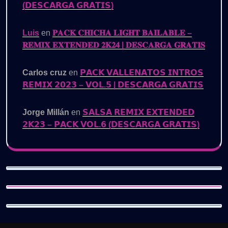
(𝗗𝗘𝗦𝗖𝗔𝗥𝗚𝗔 𝗚𝗥𝗔𝗧𝗜𝗦)
Luis
en
𝐏𝐀𝐂𝐊 𝐂𝐇𝐈𝐂𝐇𝐀 𝐋𝐈𝐆𝐇𝐓 𝐁𝐀𝐈𝐋𝐀𝐁𝐋𝐄 –
𝐑𝐄𝐌𝐈𝐗 𝐄𝐗𝐓𝐄𝐍𝐃𝐄𝐃 𝟐𝐊𝟐𝟒 | 𝐃𝐄𝐒𝐂𝐀𝐑𝐆𝐀 𝐆𝐑𝐀𝐓𝐈𝐒
Carlos cruz
en
𝗣𝗔𝗖𝗞 𝗩𝗔𝗟𝗟𝗘𝗡𝗔𝗧𝗢𝗦 𝗜𝗡𝗧𝗥𝗢𝗦
𝗥𝗘𝗠𝗜𝗫 𝟮𝟬𝟮𝟯 – 𝗩𝗢𝗟.𝟱 | 𝗗𝗘𝗦𝗖𝗔𝗥𝗚𝗔 𝗚𝗥𝗔𝗧𝗜𝗦
Jorge Millán
en
𝗦𝗔𝗟𝗦𝗔 𝗥𝗘𝗠𝗜𝗫 𝗘𝗫𝗧𝗘𝗡𝗗𝗘𝗗
𝟮𝗞𝟮𝟯 – 𝗣𝗔𝗖𝗞 𝗩𝗢𝗟.𝟲 (𝗗𝗘𝗦𝗖𝗔𝗥𝗚𝗔 𝗚𝗥𝗔𝗧𝗜𝗦)