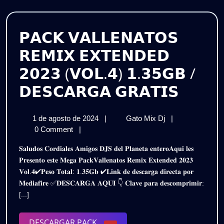
𝗣𝗔𝗖𝗞 𝗩𝗔𝗟𝗟𝗘𝗡𝗔𝗧𝗢𝗦
𝗥𝗘𝗠𝗜𝗫 𝗘𝗫𝗧𝗘𝗡𝗗𝗘𝗗
𝟮𝟬𝟮𝟯 (𝗩𝗢𝗟.𝟰) 𝟭.𝟯𝟱𝗚𝗕 /
𝗣𝗔𝗖𝗞
𝗗𝗘𝗦𝗖𝗔𝗥𝗚𝗔 𝗚𝗥𝗔𝗧𝗜𝗦
𝗩𝗔𝗟𝗟
1
𝗣𝗔𝗖𝗞
1 de agosto de 2024
|
Gato Mix Dj
|
𝗥𝗘𝗠𝗜
de
𝗩𝗔𝗟𝗟𝗘𝗡𝗔𝗧𝗢𝗦
0 Comment
|
𝗘𝗫𝗧𝗘
agosto
𝗥𝗘𝗠𝗜𝗫
𝐒𝐚𝐥𝐮𝐝𝐨𝐬 𝐂𝐨𝐫𝐝𝐢𝐚𝐥𝐞𝐬 𝐀𝐦𝐢𝐠𝐨𝐬 𝐃𝐉𝐒 𝐝𝐞𝐥 𝐏𝐥𝐚𝐧𝐞𝐭𝐚 𝐞𝐧𝐭𝐞𝐫𝐨𝐀𝐪𝐮𝐢 𝐥𝐞𝐬
de
𝗘𝗫𝗧𝗘𝗡𝗗𝗘𝗗
𝟮𝟬𝟮𝟯
𝐏𝐫𝐞𝐬𝐞𝐧𝐭𝐨 𝐞𝐬𝐭𝐞 𝐌𝐞𝐠𝐚 𝐏𝐚𝐜𝐤𝐕𝐚𝐥𝐥𝐞𝐧𝐚𝐭𝐨𝐬 𝐑𝐞𝐦𝐢𝐱 𝐄𝐱𝐭𝐞𝐧𝐝𝐞𝐝 𝟐𝟎𝟐𝟑
2024
𝟮𝟬𝟮𝟯
𝐕𝐨𝐥.𝟒✔𝐏𝐞𝐬𝐨 𝐓𝐨𝐭𝐚𝐥: 𝟏.𝟑𝟓𝐆𝐛 ✔𝐋𝐢𝐧𝐤 𝐝𝐞 𝐝𝐞𝐬𝐜𝐚𝐫𝐠𝐚 𝐝𝐢𝐫𝐞𝐜𝐭𝐚 𝐩𝐨𝐫
(𝗩𝗢𝗟.𝟰)
(𝗩𝗢𝗟.
𝐌𝐞𝐝𝐢𝐚𝐟𝐢𝐫𝐞 ✅𝐃𝐄𝐒𝐂𝐀𝐑𝐆𝐀 𝐀𝐐𝐔𝐈 👇 𝐂𝐥𝐚𝐯𝐞 𝐩𝐚𝐫𝐚 𝐝𝐞𝐬𝐜𝐨𝐦𝐩𝐫𝐢𝐦𝐢𝐫:
𝟭.𝟯𝟱𝗚𝗕
𝟭.𝟯𝟱
[...]
/
𝗗𝗘𝗦𝗖𝗔𝗥𝗚𝗔
/
𝗚𝗥𝗔𝗧𝗜𝗦
DESCARGAR
DESCARGAR PACK