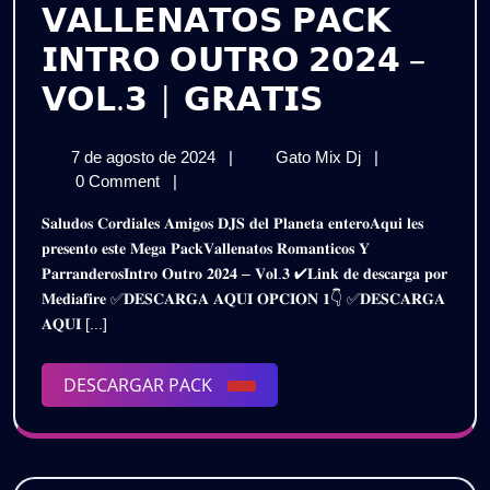
𝗩𝗔𝗟𝗟𝗘𝗡𝗔𝗧𝗢𝗦 𝗣𝗔𝗖𝗞
𝗜𝗡𝗧𝗥𝗢 𝗢𝗨𝗧𝗥𝗢 𝟮𝟬𝟮𝟰 –
𝗩𝗔𝗟𝗟𝗘𝗡
𝗩𝗢𝗟.𝟯 | 𝗚𝗥𝗔𝗧𝗜𝗦
𝗣𝗔𝗖𝗞
7
𝗩𝗔𝗟𝗟𝗘𝗡𝗔𝗧𝗢𝗦
7 de agosto de 2024
|
Gato Mix Dj
|
𝗜𝗡𝗧𝗥𝗢
de
𝗣𝗔𝗖𝗞
0 Comment
|
𝗢𝗨𝗧𝗥𝗢
agosto
𝗜𝗡𝗧𝗥𝗢
𝐒𝐚𝐥𝐮𝐝𝐨𝐬 𝐂𝐨𝐫𝐝𝐢𝐚𝐥𝐞𝐬 𝐀𝐦𝐢𝐠𝐨𝐬 𝐃𝐉𝐒 𝐝𝐞𝐥 𝐏𝐥𝐚𝐧𝐞𝐭𝐚 𝐞𝐧𝐭𝐞𝐫𝐨𝐀𝐪𝐮𝐢 𝐥𝐞𝐬
de
𝗢𝗨𝗧𝗥𝗢
𝟮𝟬𝟮𝟰
𝐩𝐫𝐞𝐬𝐞𝐧𝐭𝐨 𝐞𝐬𝐭𝐞 𝐌𝐞𝐠𝐚 𝐏𝐚𝐜𝐤𝐕𝐚𝐥𝐥𝐞𝐧𝐚𝐭𝐨𝐬 𝐑𝐨𝐦𝐚𝐧𝐭𝐢𝐜𝐨𝐬 𝐘
2024
𝟮𝟬𝟮𝟰
𝐏𝐚𝐫𝐫𝐚𝐧𝐝𝐞𝐫𝐨𝐬𝐈𝐧𝐭𝐫𝐨 𝐎𝐮𝐭𝐫𝐨 𝟐𝟎𝟐𝟒 – 𝐕𝐨𝐥.𝟑 ✔𝐋𝐢𝐧𝐤 𝐝𝐞 𝐝𝐞𝐬𝐜𝐚𝐫𝐠𝐚 𝐩𝐨𝐫
–
–
𝐌𝐞𝐝𝐢𝐚𝐟𝐢𝐫𝐞 ✅𝐃𝐄𝐒𝐂𝐀𝐑𝐆𝐀 𝐀𝐐𝐔𝐈 𝐎𝐏𝐂𝐈𝐎𝐍 𝟏👇 ✅𝐃𝐄𝐒𝐂𝐀𝐑𝐆𝐀
𝗩𝗢𝗟.𝟯
𝗩𝗢𝗟.𝟯
𝐀𝐐𝐔𝐈 [...]
|
𝗚𝗥𝗔𝗧𝗜𝗦
|
DESCARGAR
DESCARGAR PACK
𝗚𝗥𝗔𝗧𝗜𝗦
PACK