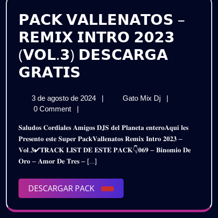
𝗣𝗔𝗖𝗞 𝗩𝗔𝗟𝗟𝗘𝗡𝗔𝗧𝗢𝗦 –
𝗥𝗘𝗠𝗜𝗫 𝗜𝗡𝗧𝗥𝗢 𝟮𝟬𝟮𝟯
(𝗩𝗢𝗟.𝟯) 𝗗𝗘𝗦𝗖𝗔𝗥𝗚𝗔
𝗣𝗔𝗖𝗞
𝗚𝗥𝗔𝗧𝗜𝗦
𝗩𝗔𝗟𝗟𝗘𝗡𝗔𝗧𝗢𝗦
3
𝗣𝗔𝗖𝗞
3 de agosto de 2024
|
Gato Mix Dj
|
–
de
𝗩𝗔𝗟𝗟𝗘𝗡𝗔𝗧𝗢𝗦
0 Comment
|
𝗥𝗘𝗠𝗜𝗫
agosto
–
𝐒𝐚𝐥𝐮𝐝𝐨𝐬 𝐂𝐨𝐫𝐝𝐢𝐚𝐥𝐞𝐬 𝐀𝐦𝐢𝐠𝐨𝐬 𝐃𝐉𝐒 𝐝𝐞𝐥 𝐏𝐥𝐚𝐧𝐞𝐭𝐚 𝐞𝐧𝐭𝐞𝐫𝐨𝐀𝐪𝐮𝐢 𝐥𝐞𝐬
de
𝗥𝗘𝗠𝗜𝗫
𝗜𝗡𝗧𝗥𝗢
𝐏𝐫𝐞𝐬𝐞𝐧𝐭𝐨 𝐞𝐬𝐭𝐞 𝐒𝐮𝐩𝐞𝐫 𝐏𝐚𝐜𝐤𝐕𝐚𝐥𝐥𝐞𝐧𝐚𝐭𝐨𝐬 𝐑𝐞𝐦𝐢𝐱 𝐈𝐧𝐭𝐫𝐨 𝟐𝟎𝟐𝟑 –
2024
𝗜𝗡𝗧𝗥𝗢
𝐕𝐨𝐥.𝟑✔𝐓𝐑𝐀𝐂𝐊 𝐋𝐈𝐒𝐓 𝐃𝐄 𝐄𝐒𝐓𝐄 𝐏𝐀𝐂𝐊👇𝟎𝟔𝟗 – 𝐁𝐢𝐧𝐨𝐦𝐢𝐨 𝐃𝐞
𝟮𝟬𝟮𝟯
𝟮𝟬𝟮𝟯
𝐎𝐫𝐨 – 𝐀𝐦𝐨𝐫 𝐃𝐞 𝐓𝐫𝐞𝐬 – [...]
(𝗩𝗢𝗟.𝟯)
(𝗩𝗢𝗟.𝟯)
𝗗𝗘𝗦𝗖𝗔𝗥𝗚𝗔
𝗚𝗥𝗔𝗧𝗜𝗦
DESCARGAR
DESCARGAR PACK
𝗗𝗘𝗦𝗖𝗔𝗥𝗚𝗔
PACK
𝗚𝗥𝗔𝗧𝗜𝗦