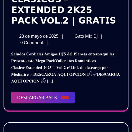
𝗘𝗫𝗧𝗘𝗡𝗗𝗘𝗗 𝟮𝗞𝟮𝟱
𝗩𝗔
𝗣𝗔𝗖𝗞 𝗩𝗢𝗟.𝟮 | 𝗚𝗥𝗔𝗧𝗜𝗦
𝗥𝗢
23
𝗩𝗔𝗟𝗟𝗘𝗡𝗔𝗧𝗢𝗦
23 de mayo de 2025
|
Gato Mix Dj
|
𝗖𝗟
de
𝗥𝗢𝗠𝗔𝗡𝗧𝗜𝗖𝗢
0 Comment
|
–
mayo
𝗖𝗟𝗔𝗦𝗜𝗖𝗢𝗦
𝐒𝐚𝐥𝐮𝐝𝐨𝐬 𝐂𝐨𝐫𝐝𝐢𝐚𝐥𝐞𝐬 𝐀𝐦𝐢𝐠𝐨𝐬 𝐃𝐉𝐒 𝐝𝐞𝐥 𝐏𝐥𝐚𝐧𝐞𝐭𝐚 𝐞𝐧𝐭𝐞𝐫𝐨𝐀𝐪𝐮𝐢 𝐥𝐞𝐬
de
–
𝗘𝗫
𝐏𝐫𝐞𝐬𝐞𝐧𝐭𝐨 𝐞𝐬𝐭𝐞 𝐌𝐞𝐠𝐚 𝐏𝐚𝐜𝐤𝐕𝐚𝐥𝐥𝐞𝐧𝐚𝐭𝐨𝐬 𝐑𝐨𝐦𝐚𝐧𝐭𝐢𝐜𝐨𝐬
2025
𝗘𝗫𝗧𝗘𝗡𝗗𝗘𝗗
𝐂𝐥𝐚𝐬𝐢𝐜𝐨𝐬𝐄𝐱𝐭𝐞𝐧𝐝𝐞𝐝 𝟐𝟎𝟐𝟓 – 𝐕𝐨𝐥.𝟐 ✔𝐋𝐢𝐧𝐤 𝐝𝐞 𝐝𝐞𝐬𝐜𝐚𝐫𝐠𝐚 𝐩𝐨𝐫
𝟮𝗞𝟮𝟱
𝟮𝗞
𝐌𝐞𝐝𝐢𝐚𝐟𝐢𝐫𝐞 ✅𝐃𝐄𝐒𝐂𝐀𝐑𝐆𝐀 𝐀𝐐𝐔𝐈 𝐎𝐏𝐂𝐈𝐎𝐍 𝟏👇 ✅𝐃𝐄𝐒𝐂𝐀𝐑𝐆𝐀
𝗣𝗔𝗖𝗞
𝗣𝗔
𝐀𝐐𝐔𝐈 𝐎𝐏𝐂𝐈𝐎𝐍 𝟐👇 [...]
𝗩𝗢𝗟.𝟮
|
𝗩𝗢
𝗚𝗥𝗔𝗧𝗜𝗦
DESCARGAR
DESCARGAR PACK
|
PACK
𝗚𝗥