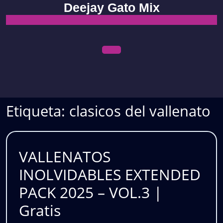
Skip
Deejay Gato Mix
to
content
Open
Menu
Etiqueta:
clasicos del vallenato
VALLENATOS
INOLVIDABLES EXTENDED
PACK 2025 – VOL.3 |
VALLENATOS
Gratis