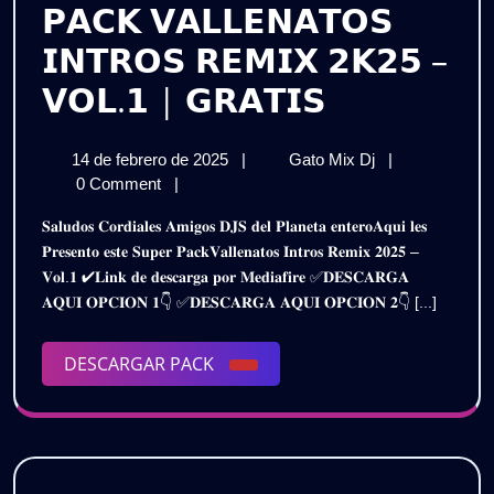
𝗣𝗔𝗖𝗞 𝗩𝗔𝗟𝗟𝗘𝗡𝗔𝗧𝗢𝗦
𝗜𝗡𝗧𝗥𝗢𝗦 𝗥𝗘𝗠𝗜𝗫 𝟮𝗞𝟮𝟱 –
𝗣𝗔𝗖𝗞
𝗩𝗢𝗟.𝟭 | 𝗚𝗥𝗔𝗧𝗜𝗦
𝗩𝗔𝗟𝗟𝗘𝗡
14
𝗣𝗔𝗖𝗞
14 de febrero de 2025
|
Gato Mix Dj
|
𝗜𝗡𝗧𝗥𝗢𝗦
de
𝗩𝗔𝗟𝗟𝗘𝗡𝗔𝗧𝗢
0 Comment
|
𝗥𝗘𝗠𝗜𝗫
febrero
𝗜𝗡𝗧𝗥𝗢𝗦
𝐒𝐚𝐥𝐮𝐝𝐨𝐬 𝐂𝐨𝐫𝐝𝐢𝐚𝐥𝐞𝐬 𝐀𝐦𝐢𝐠𝐨𝐬 𝐃𝐉𝐒 𝐝𝐞𝐥 𝐏𝐥𝐚𝐧𝐞𝐭𝐚 𝐞𝐧𝐭𝐞𝐫𝐨𝐀𝐪𝐮𝐢 𝐥𝐞𝐬
de
𝗥𝗘𝗠𝗜𝗫
𝟮𝗞𝟮𝟱
𝐏𝐫𝐞𝐬𝐞𝐧𝐭𝐨 𝐞𝐬𝐭𝐞 𝐒𝐮𝐩𝐞𝐫 𝐏𝐚𝐜𝐤𝐕𝐚𝐥𝐥𝐞𝐧𝐚𝐭𝐨𝐬 𝐈𝐧𝐭𝐫𝐨𝐬 𝐑𝐞𝐦𝐢𝐱 𝟐𝟎𝟐𝟓 –
2025
𝟮𝗞𝟮𝟱
𝐕𝐨𝐥.𝟏 ✔𝐋𝐢𝐧𝐤 𝐝𝐞 𝐝𝐞𝐬𝐜𝐚𝐫𝐠𝐚 𝐩𝐨𝐫 𝐌𝐞𝐝𝐢𝐚𝐟𝐢𝐫𝐞 ✅𝐃𝐄𝐒𝐂𝐀𝐑𝐆𝐀
–
–
𝐀𝐐𝐔𝐈 𝐎𝐏𝐂𝐈𝐎𝐍 𝟏👇 ✅𝐃𝐄𝐒𝐂𝐀𝐑𝐆𝐀 𝐀𝐐𝐔𝐈 𝐎𝐏𝐂𝐈𝐎𝐍 𝟐👇 [...]
𝗩𝗢𝗟.𝟭
𝗩𝗢𝗟.𝟭
|
𝗚𝗥𝗔𝗧𝗜𝗦
DESCARGAR
DESCARGAR PACK
|
PACK
𝗚𝗥𝗔𝗧𝗜𝗦