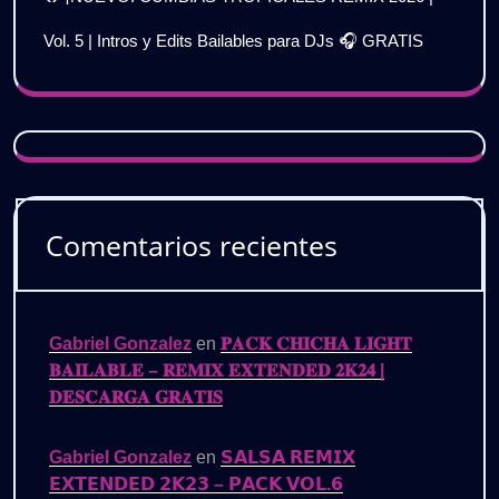
Vol. 5 | Intros y Edits Bailables para DJs 🎧 GRATIS
Comentarios recientes
Gabriel Gonzalez
en
𝐏𝐀𝐂𝐊 𝐂𝐇𝐈𝐂𝐇𝐀 𝐋𝐈𝐆𝐇𝐓
𝐁𝐀𝐈𝐋𝐀𝐁𝐋𝐄 – 𝐑𝐄𝐌𝐈𝐗 𝐄𝐗𝐓𝐄𝐍𝐃𝐄𝐃 𝟐𝐊𝟐𝟒 |
𝐃𝐄𝐒𝐂𝐀𝐑𝐆𝐀 𝐆𝐑𝐀𝐓𝐈𝐒
Gabriel Gonzalez
en
𝗦𝗔𝗟𝗦𝗔 𝗥𝗘𝗠𝗜𝗫
𝗘𝗫𝗧𝗘𝗡𝗗𝗘𝗗 𝟮𝗞𝟮𝟯 – 𝗣𝗔𝗖𝗞 𝗩𝗢𝗟.𝟲