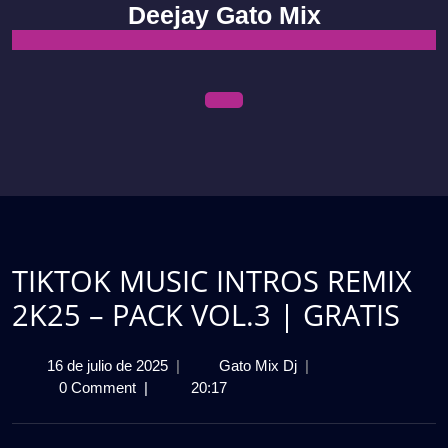
Skip
Deejay Gato Mix
to
content
Open
Menu
TIKTOK MUSIC INTROS REMIX
2K25 – PACK VOL.3 | GRATIS
16
TIKTOK
16 de julio de 2025
|
Gato Mix Dj
|
de
MUSIC
0 Comment
|
20:17
julio
INTROS
de
REMIX