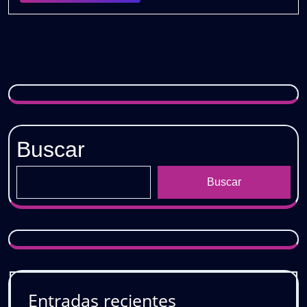
PACK
VOL.
4
|
Los
Hits
Más
Virales
para
DJs
Buscar
🎧
GRATIS
Buscar
Entradas recientes