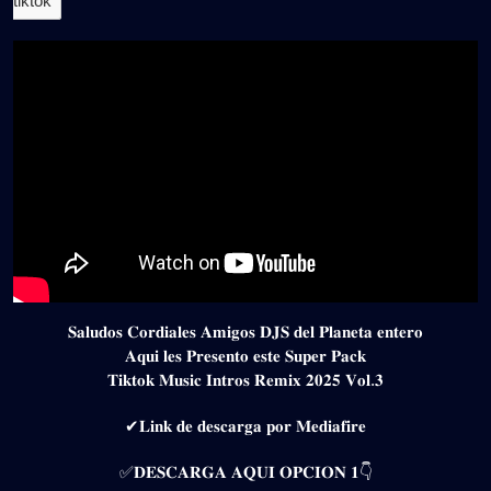
tiktok
𝐒𝐚𝐥𝐮𝐝𝐨𝐬 𝐂𝐨𝐫𝐝𝐢𝐚𝐥𝐞𝐬 𝐀𝐦𝐢𝐠𝐨𝐬 𝐃𝐉𝐒 𝐝𝐞𝐥 𝐏𝐥𝐚𝐧𝐞𝐭𝐚 𝐞𝐧𝐭𝐞𝐫𝐨
𝐀𝐪𝐮𝐢 𝐥𝐞𝐬 𝐏𝐫𝐞𝐬𝐞𝐧𝐭𝐨 𝐞𝐬𝐭𝐞 𝐒𝐮𝐩𝐞𝐫 𝐏𝐚𝐜𝐤
𝐓𝐢𝐤𝐭𝐨𝐤 𝐌𝐮𝐬𝐢𝐜 𝐈𝐧𝐭𝐫𝐨𝐬 𝐑𝐞𝐦𝐢𝐱 𝟐𝟎𝟐𝟓 𝐕𝐨𝐥.𝟑
✔𝐋𝐢𝐧𝐤 𝐝𝐞 𝐝𝐞𝐬𝐜𝐚𝐫𝐠𝐚 𝐩𝐨𝐫 𝐌𝐞𝐝𝐢𝐚𝐟𝐢𝐫𝐞
✅𝐃𝐄𝐒𝐂𝐀𝐑𝐆𝐀 𝐀𝐐𝐔𝐈 𝐎𝐏𝐂𝐈𝐎𝐍 𝟏👇