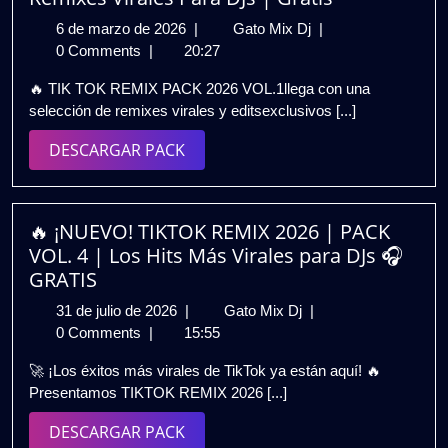
6
TIK
6 de marzo de 2026
|
Gato Mix Dj
|
de
TOK
0 Comments
|
20:27
marzo
REMIX
🔥 TIK TOK REMIX PACK 2026 VOL.1llega con una
de
PACK
selección de remixes virales y editsexclusivos [...]
2026
2026
VOL.1
DESCARGAR
DESCARGAR PACK
🔥
PACK
Remixes
Virales
Para
🔥 ¡NUEVO! TIKTOK REMIX 2026 | PACK
DJs
VOL. 4 | Los Hits Más Virales para DJs 🎧
|
GRATIS
Gratis
31
🔥
31 de julio de 2026
|
Gato Mix Dj
|
de
¡NUEVO!
0 Comments
|
15:55
julio
TIKTOK
🚀 ¡Los éxitos más virales de TikTok ya están aquí! 🔥
de
REMIX
Presentamos TIKTOK REMIX 2026 [...]
2026
2026
|
DESCARGAR
DESCARGAR PACK
PACK