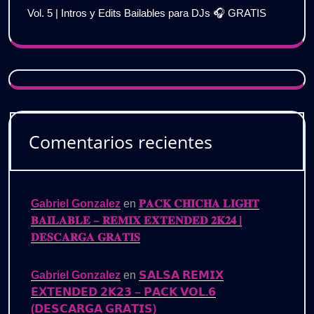
Vol. 5 | Intros y Edits Bailables para DJs 🎧 GRATIS
Comentarios recientes
Gabriel Gonzalez
en
𝐏𝐀𝐂𝐊 𝐂𝐇𝐈𝐂𝐇𝐀 𝐋𝐈𝐆𝐇𝐓
𝐁𝐀𝐈𝐋𝐀𝐁𝐋𝐄 – 𝐑𝐄𝐌𝐈𝐗 𝐄𝐗𝐓𝐄𝐍𝐃𝐄𝐃 𝟐𝐊𝟐𝟒 |
𝐃𝐄𝐒𝐂𝐀𝐑𝐆𝐀 𝐆𝐑𝐀𝐓𝐈𝐒
Gabriel Gonzalez
en
𝗦𝗔𝗟𝗦𝗔 𝗥𝗘𝗠𝗜𝗫
𝗘𝗫𝗧𝗘𝗡𝗗𝗘𝗗 𝟮𝗞𝟮𝟯 – 𝗣𝗔𝗖𝗞 𝗩𝗢𝗟.𝟲
(𝗗𝗘𝗦𝗖𝗔𝗥𝗚𝗔 𝗚𝗥𝗔𝗧𝗜𝗦)