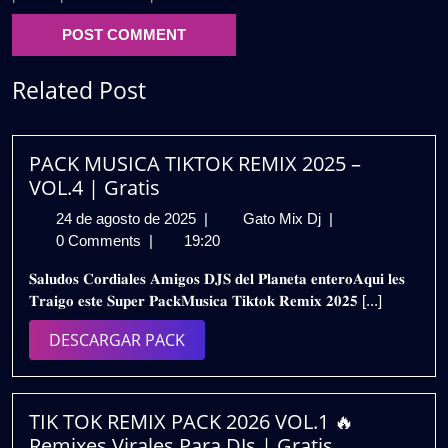
Related Post
PACK MUSICA TIKTOK REMIX 2025 –
VOL.4 | Gratis
24
PACK
24 de agosto de 2025
|
Gato Mix Dj
|
de
MUSICA
0 Comments
|
19:20
agosto
TIKTOK
𝐒𝐚𝐥𝐮𝐝𝐨𝐬 𝐂𝐨𝐫𝐝𝐢𝐚𝐥𝐞𝐬 𝐀𝐦𝐢𝐠𝐨𝐬 𝐃𝐉𝐒 𝐝𝐞𝐥 𝐏𝐥𝐚𝐧𝐞𝐭𝐚 𝐞𝐧𝐭𝐞𝐫𝐨𝐀𝐪𝐮𝐢 𝐥𝐞𝐬
de
REMIX
𝐓𝐫𝐚𝐢𝐠𝐨 𝐞𝐬𝐭𝐞 𝐒𝐮𝐩𝐞𝐫 𝐏𝐚𝐜𝐤𝐌𝐮𝐬𝐢𝐜𝐚 𝐓𝐢𝐤𝐭𝐨𝐤 𝐑𝐞𝐦𝐢𝐱 𝟐𝟎𝟐𝟓 [...]
2025
2025
–
DESCARGAR
DESCARGAR PACK
VOL.4
PACK
|
Gratis
TIK TOK REMIX PACK 2026 VOL.1 🔥
Remixes Virales Para DJs | Gratis