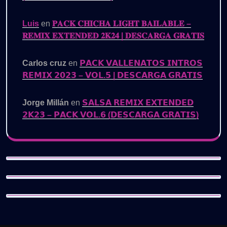
Luis
en
𝐏𝐀𝐂𝐊 𝐂𝐇𝐈𝐂𝐇𝐀 𝐋𝐈𝐆𝐇𝐓 𝐁𝐀𝐈𝐋𝐀𝐁𝐋𝐄 –
𝐑𝐄𝐌𝐈𝐗 𝐄𝐗𝐓𝐄𝐍𝐃𝐄𝐃 𝟐𝐊𝟐𝟒 | 𝐃𝐄𝐒𝐂𝐀𝐑𝐆𝐀 𝐆𝐑𝐀𝐓𝐈𝐒
Carlos cruz
en
𝗣𝗔𝗖𝗞 𝗩𝗔𝗟𝗟𝗘𝗡𝗔𝗧𝗢𝗦 𝗜𝗡𝗧𝗥𝗢𝗦
𝗥𝗘𝗠𝗜𝗫 𝟮𝟬𝟮𝟯 – 𝗩𝗢𝗟.𝟱 | 𝗗𝗘𝗦𝗖𝗔𝗥𝗚𝗔 𝗚𝗥𝗔𝗧𝗜𝗦
Jorge Millán
en
𝗦𝗔𝗟𝗦𝗔 𝗥𝗘𝗠𝗜𝗫 𝗘𝗫𝗧𝗘𝗡𝗗𝗘𝗗
𝟮𝗞𝟮𝟯 – 𝗣𝗔𝗖𝗞 𝗩𝗢𝗟.𝟲 (𝗗𝗘𝗦𝗖𝗔𝗥𝗚𝗔 𝗚𝗥𝗔𝗧𝗜𝗦)