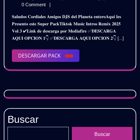
INTROS
de
MUSIC
0 Comment
|
REMIX
julio
INTROS
𝐒𝐚𝐥𝐮𝐝𝐨𝐬 𝐂𝐨𝐫𝐝𝐢𝐚𝐥𝐞𝐬 𝐀𝐦𝐢𝐠𝐨𝐬 𝐃𝐉𝐒 𝐝𝐞𝐥 𝐏𝐥𝐚𝐧𝐞𝐭𝐚 𝐞𝐧𝐭𝐞𝐫𝐨𝐀𝐪𝐮𝐢 𝐥𝐞𝐬
de
REMIX
2K25
𝐏𝐫𝐞𝐬𝐞𝐧𝐭𝐨 𝐞𝐬𝐭𝐞 𝐒𝐮𝐩𝐞𝐫 𝐏𝐚𝐜𝐤𝐓𝐢𝐤𝐭𝐨𝐤 𝐌𝐮𝐬𝐢𝐜 𝐈𝐧𝐭𝐫𝐨𝐬 𝐑𝐞𝐦𝐢𝐱 𝟐𝟎𝟐𝟓
2025
2K25
𝐕𝐨𝐥.𝟑 ✔𝐋𝐢𝐧𝐤 𝐝𝐞 𝐝𝐞𝐬𝐜𝐚𝐫𝐠𝐚 𝐩𝐨𝐫 𝐌𝐞𝐝𝐢𝐚𝐟𝐢𝐫𝐞 ✅𝐃𝐄𝐒𝐂𝐀𝐑𝐆𝐀
–
–
𝐀𝐐𝐔𝐈 𝐎𝐏𝐂𝐈𝐎𝐍 𝟏👇 ✅𝐃𝐄𝐒𝐂𝐀𝐑𝐆𝐀 𝐀𝐐𝐔𝐈 𝐎𝐏𝐂𝐈𝐎𝐍 𝟐👇 [...]
PACK
PACK
VOL.3
|
DESCARGAR
DESCARGAR PACK
VOL.3
GRATIS
PACK
|
GRATIS
Buscar
Buscar