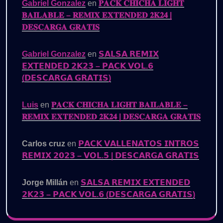
Gabriel Gonzalez
en
𝐏𝐀𝐂𝐊 𝐂𝐇𝐈𝐂𝐇𝐀 𝐋𝐈𝐆𝐇𝐓
𝐁𝐀𝐈𝐋𝐀𝐁𝐋𝐄 – 𝐑𝐄𝐌𝐈𝐗 𝐄𝐗𝐓𝐄𝐍𝐃𝐄𝐃 𝟐𝐊𝟐𝟒 |
𝐃𝐄𝐒𝐂𝐀𝐑𝐆𝐀 𝐆𝐑𝐀𝐓𝐈𝐒
Gabriel Gonzalez
en
𝗦𝗔𝗟𝗦𝗔 𝗥𝗘𝗠𝗜𝗫
𝗘𝗫𝗧𝗘𝗡𝗗𝗘𝗗 𝟮𝗞𝟮𝟯 – 𝗣𝗔𝗖𝗞 𝗩𝗢𝗟.𝟲
(𝗗𝗘𝗦𝗖𝗔𝗥𝗚𝗔 𝗚𝗥𝗔𝗧𝗜𝗦)
Luis
en
𝐏𝐀𝐂𝐊 𝐂𝐇𝐈𝐂𝐇𝐀 𝐋𝐈𝐆𝐇𝐓 𝐁𝐀𝐈𝐋𝐀𝐁𝐋𝐄 –
𝐑𝐄𝐌𝐈𝐗 𝐄𝐗𝐓𝐄𝐍𝐃𝐄𝐃 𝟐𝐊𝟐𝟒 | 𝐃𝐄𝐒𝐂𝐀𝐑𝐆𝐀 𝐆𝐑𝐀𝐓𝐈𝐒
Carlos cruz
en
𝗣𝗔𝗖𝗞 𝗩𝗔𝗟𝗟𝗘𝗡𝗔𝗧𝗢𝗦 𝗜𝗡𝗧𝗥𝗢𝗦
𝗥𝗘𝗠𝗜𝗫 𝟮𝟬𝟮𝟯 – 𝗩𝗢𝗟.𝟱 | 𝗗𝗘𝗦𝗖𝗔𝗥𝗚𝗔 𝗚𝗥𝗔𝗧𝗜𝗦
Jorge Millán
en
𝗦𝗔𝗟𝗦𝗔 𝗥𝗘𝗠𝗜𝗫 𝗘𝗫𝗧𝗘𝗡𝗗𝗘𝗗
𝟮𝗞𝟮𝟯 – 𝗣𝗔𝗖𝗞 𝗩𝗢𝗟.𝟲 (𝗗𝗘𝗦𝗖𝗔𝗥𝗚𝗔 𝗚𝗥𝗔𝗧𝗜𝗦)