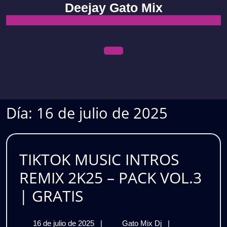
Skip
Deejay Gato Mix
to
content
Open
Menu
Día:
16 de julio de 2025
TIKTOK MUSIC INTROS
REMIX 2K25 – PACK VOL.3
TIKTOK
| GRATIS
MUSIC
16
TIKTOK
16 de julio de 2025
|
Gato Mix Dj
|