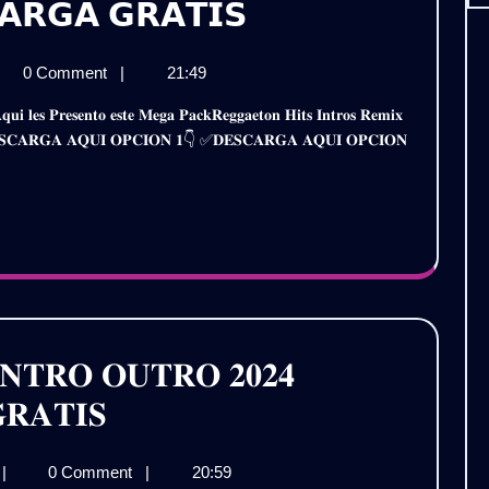
𝗣𝗔𝗖𝗞
𝗔𝗥𝗚𝗔 𝗚𝗥𝗔𝗧𝗜𝗦
𝗥𝗘𝗚𝗚𝗔𝗘𝗧𝗢𝗡
𝗞
0 Comment
|
21:49
𝗛𝗜𝗧𝗦
𝗚𝗔𝗘𝗧𝗢𝗡
𝗜𝗡𝗧𝗥𝗢𝗦
𝗦
𝐫𝐞 ✅𝐃𝐄𝐒𝐂𝐀𝐑𝐆𝐀 𝐀𝐐𝐔𝐈 𝐎𝐏𝐂𝐈𝐎𝐍 𝟏👇 ✅𝐃𝐄𝐒𝐂𝐀𝐑𝐆𝐀 𝐀𝐐𝐔𝐈 𝐎𝐏𝐂𝐈𝐎𝐍
𝗥𝗢𝗦
𝗥𝗘𝗠𝗜𝗫
𝗜𝗫
𝟰
𝟮𝟬𝟮𝟰
𝗟.𝟯)
(𝗩𝗢𝗟.𝟯)
𝗖𝗔𝗥𝗚𝗔
𝗧𝗜𝗦
𝗗𝗘𝗦𝗖𝗔𝗥𝗚𝗔
𝗚𝗥𝗔𝗧𝗜𝗦
𝐍𝐓𝐑𝐎 𝐎𝐔𝐓𝐑𝐎 𝟐𝟎𝟐𝟒
𝐏𝐀𝐂𝐊
𝐑𝐀𝐓𝐈𝐒
𝐑𝐄𝐆𝐆𝐀𝐄𝐓𝐎𝐍
𝐀𝐂𝐊
|
0 Comment
|
20:59