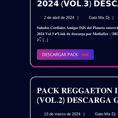
𝟮𝟬𝟮𝟰 (𝗩𝗢𝗟.𝟯) 𝗗𝗘𝗦
2
𝗣𝗔
2 de abril de 2024
|
Gato Mix Dj
|
de
𝗥𝗘
𝐒𝐚𝐥𝐮𝐝𝐨𝐬 𝐂𝐨𝐫𝐝𝐢𝐚𝐥𝐞𝐬 𝐀𝐦𝐢𝐠𝐨𝐬 𝐃𝐉𝐒 𝐝𝐞𝐥 𝐏𝐥𝐚𝐧𝐞𝐭𝐚 𝐞𝐧𝐭𝐞𝐫𝐨𝐀𝐪𝐮𝐢 𝐥𝐞𝐬 𝐏𝐫𝐞𝐬𝐞𝐧𝐭𝐨 𝐞𝐬𝐭𝐞 𝐌𝐞𝐠𝐚 𝐏𝐚𝐜𝐤𝐑𝐞𝐠𝐠𝐚𝐞𝐭𝐨𝐧 𝐇𝐢𝐭𝐬 𝐈𝐧𝐭𝐫𝐨𝐬 𝐑𝐞𝐦𝐢𝐱
abril
𝗛𝗜
𝟐𝟎𝟐𝟒 𝐕𝐨𝐥.𝟑 ✔𝐋𝐢𝐧𝐤 𝐝𝐞 𝐝𝐞𝐬𝐜𝐚𝐫𝐠𝐚 𝐩𝐨𝐫 𝐌𝐞𝐝𝐢𝐚𝐟𝐢
de
𝗜𝗡
𝟐👇 [...]
2024
𝗥𝗘
𝟮𝟬𝟮
(𝗩𝗢
DESCARGAR
DESCARGAR PACK
𝗗𝗘
PACK
𝗚𝗥
𝐏𝐀𝐂𝐊 𝐑𝐄𝐆𝐆𝐀𝐄𝐓𝐎𝐍 𝐈
(𝐕𝐎𝐋.𝟐) 𝐃𝐄𝐒𝐂𝐀𝐑𝐆𝐀 𝐆
13

13 de marzo de 2024
|
Gato Mix Dj