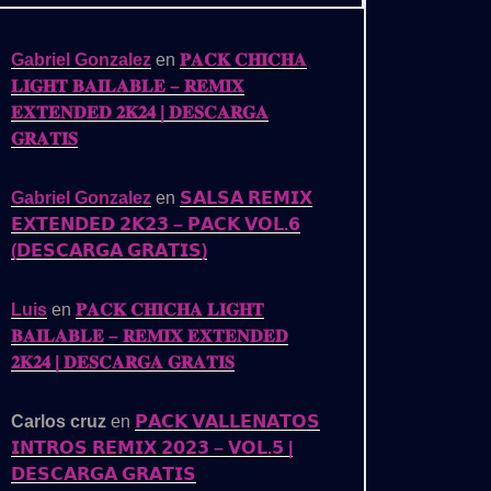
Gabriel Gonzalez
en
𝐏𝐀𝐂𝐊 𝐂𝐇𝐈𝐂𝐇𝐀
𝐋𝐈𝐆𝐇𝐓 𝐁𝐀𝐈𝐋𝐀𝐁𝐋𝐄 – 𝐑𝐄𝐌𝐈𝐗
𝐄𝐗𝐓𝐄𝐍𝐃𝐄𝐃 𝟐𝐊𝟐𝟒 | 𝐃𝐄𝐒𝐂𝐀𝐑𝐆𝐀
𝐆𝐑𝐀𝐓𝐈𝐒
Gabriel Gonzalez
en
𝗦𝗔𝗟𝗦𝗔 𝗥𝗘𝗠𝗜𝗫
𝗘𝗫𝗧𝗘𝗡𝗗𝗘𝗗 𝟮𝗞𝟮𝟯 – 𝗣𝗔𝗖𝗞 𝗩𝗢𝗟.𝟲
(𝗗𝗘𝗦𝗖𝗔𝗥𝗚𝗔 𝗚𝗥𝗔𝗧𝗜𝗦)
Luis
en
𝐏𝐀𝐂𝐊 𝐂𝐇𝐈𝐂𝐇𝐀 𝐋𝐈𝐆𝐇𝐓
𝐁𝐀𝐈𝐋𝐀𝐁𝐋𝐄 – 𝐑𝐄𝐌𝐈𝐗 𝐄𝐗𝐓𝐄𝐍𝐃𝐄𝐃
𝟐𝐊𝟐𝟒 | 𝐃𝐄𝐒𝐂𝐀𝐑𝐆𝐀 𝐆𝐑𝐀𝐓𝐈𝐒
Carlos cruz
en
𝗣𝗔𝗖𝗞 𝗩𝗔𝗟𝗟𝗘𝗡𝗔𝗧𝗢𝗦
𝗜𝗡𝗧𝗥𝗢𝗦 𝗥𝗘𝗠𝗜𝗫 𝟮𝟬𝟮𝟯 – 𝗩𝗢𝗟.𝟱 |
𝗗𝗘𝗦𝗖𝗔𝗥𝗚𝗔 𝗚𝗥𝗔𝗧𝗜𝗦