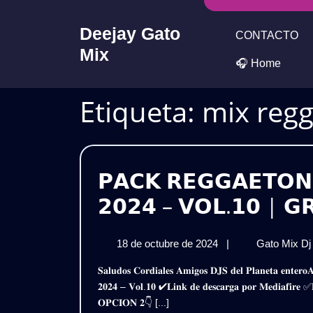
Skip
to
Deejay Gato
CONTACTO
content
Mix
🎧 Home
Etiqueta:
mix reg
𝗣𝗔𝗖𝗞 𝗥𝗘𝗚𝗚𝗔𝗘𝗧𝗢𝗡
𝟮𝟬𝟮𝟰 – 𝗩𝗢𝗟.𝟭𝟬 | 𝗚
18
18 de octubre de 2024
|
Gato Mix D
de
𝐒𝐚𝐥𝐮𝐝𝐨𝐬 𝐂𝐨𝐫𝐝𝐢𝐚𝐥𝐞𝐬 𝐀𝐦𝐢𝐠𝐨𝐬 𝐃𝐉𝐒 𝐝𝐞𝐥 𝐏𝐥𝐚𝐧𝐞𝐭𝐚 𝐞𝐧𝐭𝐞𝐫𝐨𝐀𝐪𝐮𝐢 𝐥𝐞𝐬 𝐏𝐫𝐞𝐬𝐞𝐧𝐭𝐨 𝐞𝐬𝐭𝐞 𝐌𝐞𝐠𝐚 𝐏𝐚𝐜𝐤𝐑𝐞𝐠𝐠𝐚𝐞𝐭𝐨𝐧 𝐍𝐮𝐞𝐯𝐨 𝐄𝐱𝐭𝐞𝐧𝐝𝐞𝐝
octubre
𝟐𝟎𝟐𝟒 – 𝐕𝐨𝐥.𝟏𝟎 ✔𝐋𝐢𝐧𝐤 𝐝𝐞 𝐝𝐞𝐬𝐜𝐚𝐫𝐠𝐚 𝐩𝐨𝐫 𝐌𝐞𝐝𝐢𝐚
de
𝐎𝐏𝐂𝐈𝐎𝐍 𝟐👇 [...]
2024