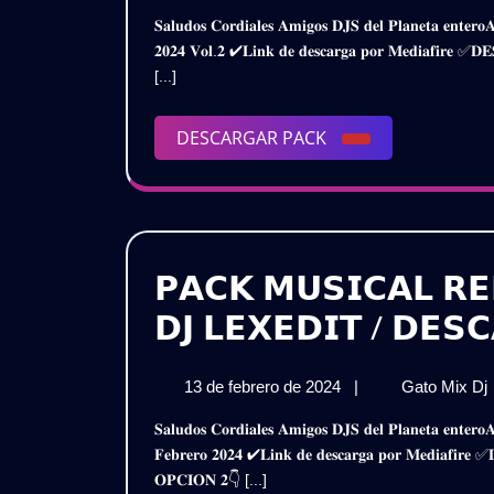
de

𝐒𝐚𝐥𝐮𝐝𝐨𝐬 𝐂𝐨𝐫𝐝𝐢𝐚𝐥𝐞𝐬 𝐀𝐦𝐢𝐠𝐨𝐬 𝐃𝐉𝐒 𝐝𝐞𝐥 𝐏𝐥𝐚𝐧𝐞𝐭𝐚 𝐞𝐧𝐭𝐞𝐫𝐨𝐀𝐪𝐮𝐢́ 𝐥𝐞𝐬 𝐏𝐫𝐞𝐬𝐞𝐧𝐭𝐨 𝐞𝐬𝐭𝐞 𝐌𝐞𝐠𝐚 𝐏𝐚𝐜𝐤𝐑𝐞𝐠𝐠𝐚𝐞𝐭𝐨𝐧 𝐇𝐢𝐭𝐬 – 𝐈𝐧𝐭𝐫𝐨 𝐎𝐮𝐭𝐫𝐨
marzo

𝟐𝟎𝟐𝟒 𝐕𝐨𝐥.𝟐 ✔𝐋𝐢𝐧𝐤 𝐝𝐞 𝐝𝐞𝐬𝐜𝐚𝐫𝐠𝐚 𝐩𝐨𝐫 𝐌𝐞𝐝𝐢𝐚𝐟𝐢
de

[...]
2024

(

DESCARGAR
DESCARGAR PACK

PACK
𝗣𝗔𝗖𝗞 𝗠𝗨𝗦𝗜𝗖𝗔𝗟 𝗥𝗘
𝗗𝗝 𝗟𝗘𝗫𝗘𝗗𝗜𝗧 / 𝗗𝗘𝗦
13
13 de febrero de 2024
|
Gato Mix Dj
de
𝐒𝐚𝐥𝐮𝐝𝐨𝐬 𝐂𝐨𝐫𝐝𝐢𝐚𝐥𝐞𝐬 𝐀𝐦𝐢𝐠𝐨𝐬 𝐃𝐉𝐒 𝐝𝐞𝐥 𝐏𝐥𝐚𝐧𝐞𝐭𝐚 𝐞𝐧𝐭𝐞𝐫𝐨𝐀𝐪𝐮𝐢 𝐥𝐞𝐬 𝐏𝐫𝐞𝐬𝐞𝐧𝐭𝐨 𝐞𝐬𝐭𝐞 𝐒𝐮𝐩𝐞𝐫 𝐀𝐩𝐨𝐫𝐭𝐞𝐃𝐣 𝐋𝐞𝐱𝐞𝐝𝐢𝐭 – 𝐀𝐜𝐭𝐮𝐚𝐥𝐢𝐳𝐚𝐜𝐢𝐨́𝐧
febrero
𝐅𝐞𝐛𝐫𝐞𝐫𝐨 𝟐𝟎𝟐𝟒 ✔𝐋𝐢𝐧𝐤 𝐝𝐞 𝐝𝐞𝐬𝐜𝐚𝐫𝐠𝐚 𝐩𝐨𝐫 𝐌𝐞𝐝𝐢𝐚
de
𝐎𝐏𝐂𝐈𝐎𝐍 𝟐👇 [...]
2024