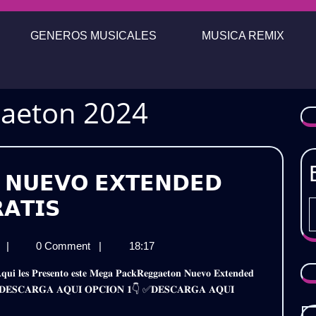
GENEROS MUSICALES
MUSICA REMIX
gaeton 2024
 𝗡𝗨𝗘𝗩𝗢 𝗘𝗫𝗧𝗘𝗡𝗗𝗘𝗗
𝗣𝗔𝗖𝗞
𝗔𝗧𝗜𝗦
𝗥𝗘𝗚𝗚𝗔𝗘𝗧𝗢𝗡
𝗣𝗔𝗖𝗞
j
|
0 Comment
|
18:17
𝗡𝗨𝗘𝗩𝗢
𝗥𝗘𝗚𝗚𝗔𝗘𝗧𝗢𝗡
𝗘𝗫𝗧𝗘𝗡𝗗𝗘𝗗
𝗡𝗨𝗘𝗩𝗢
𝐢𝐫𝐞 ✅𝐃𝐄𝐒𝐂𝐀𝐑𝐆𝐀 𝐀𝐐𝐔𝐈 𝐎𝐏𝐂𝐈𝐎𝐍 𝟏👇 ✅𝐃𝐄𝐒𝐂𝐀𝐑𝐆𝐀 𝐀𝐐𝐔𝐈
𝗘𝗫𝗧𝗘𝗡𝗗𝗘𝗗
𝟮𝟬𝟮𝟰
𝟮𝟬𝟮𝟰