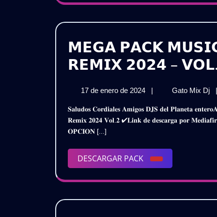
𝗗
𝗚
𝗠𝗘𝗚𝗔 𝗣𝗔𝗖𝗞 𝗠𝗨𝗦𝗜
𝗥𝗘𝗠𝗜𝗫 𝟮𝟬𝟮𝟰 – 𝗩𝗢𝗟
17
𝗠
17 de enero de 2024
|
Gato Mix Dj
de
𝗣
𝐒𝐚𝐥𝐮𝐝𝐨𝐬 𝐂𝐨𝐫𝐝𝐢𝐚𝐥𝐞𝐬 𝐀𝐦𝐢𝐠𝐨𝐬 𝐃𝐉𝐒 𝐝𝐞𝐥 𝐏𝐥𝐚𝐧𝐞𝐭𝐚 𝐞𝐧𝐭𝐞𝐫𝐨𝐀𝐪𝐮𝐢́ 𝐥𝐞𝐬 𝐏𝐫𝐞𝐬𝐞𝐧𝐭𝐨 𝐞𝐬𝐭𝐞 𝐌𝐞𝐠𝐚 𝐏𝐚𝐜𝐤𝐌𝐮𝐬𝐢𝐜𝐚 𝐕𝐚𝐫𝐢𝐚𝐝𝐚 – 𝐈𝐧𝐭𝐫𝐨𝐬
enero
𝗠
𝐑𝐞𝐦𝐢𝐱 𝟐𝟎𝟐𝟒 𝐕𝐨𝐥.𝟐 ✔𝐋𝐢𝐧𝐤 𝐝𝐞 𝐝𝐞𝐬𝐜𝐚𝐫𝐠𝐚 𝐩𝐨𝐫 𝐌𝐞
de
𝗩
𝐎𝐏𝐂𝐈𝐎𝐍 [...]
2024
𝗜
𝗥
𝟮
DESCARGAR
DESCARGAR PACK
–
PACK
𝗩
(
𝗚