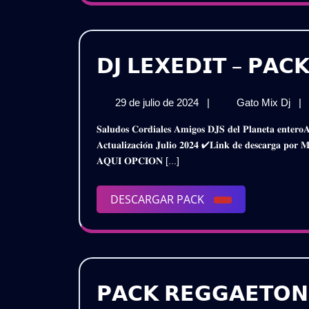
𝗗𝗝 𝗟𝗘𝗫𝗘𝗗𝗜𝗧 – 𝗣𝗔𝗖𝗞
29
𝗗𝗝
29 de julio de 2024
|
Gato Mix Dj
|
de
𝗟𝗘
𝐒𝐚𝐥𝐮𝐝𝐨𝐬 𝐂𝐨𝐫𝐝𝐢𝐚𝐥𝐞𝐬 𝐀𝐦𝐢𝐠𝐨𝐬 𝐃𝐉𝐒 𝐝𝐞𝐥 𝐏𝐥𝐚𝐧𝐞𝐭𝐚 𝐞𝐧𝐭𝐞𝐫𝐨𝐀𝐪𝐮𝐢 𝐥𝐞𝐬 𝐏𝐫𝐞𝐬𝐞𝐧𝐭𝐨 𝐞𝐬𝐭𝐞 𝐌𝐞𝐠𝐚 𝐏𝐚𝐜𝐤 𝐌𝐮𝐬𝐢𝐜𝐚𝐥𝐃𝐣 𝐋𝐞𝐱𝐞𝐝𝐢𝐭 –
julio
–
𝐀𝐜𝐭𝐮𝐚𝐥𝐢𝐳𝐚𝐜𝐢𝐨́𝐧 𝐉𝐮𝐥𝐢𝐨 𝟐𝟎𝟐𝟒 ✔𝐋𝐢𝐧𝐤 𝐝𝐞 𝐝𝐞𝐬𝐜𝐚𝐫𝐠
de
𝗣𝗔
𝐀𝐐𝐔𝐈 𝐎𝐏𝐂𝐈𝐎𝐍 [...]
2024
𝗝𝗨
𝟮𝗞
|
DESCARGAR
DESCARGAR PACK
𝗚𝗥
PACK
𝗣𝗔𝗖𝗞 𝗥𝗘𝗚𝗚𝗔𝗘𝗧𝗢𝗡 