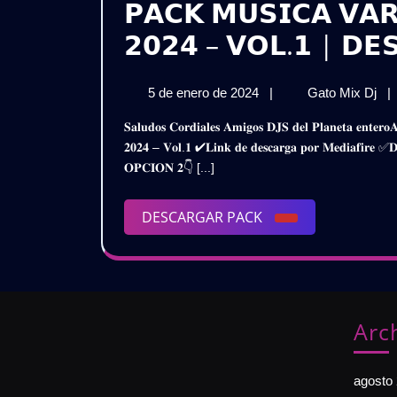
𝗣𝗔𝗖𝗞 𝗠𝗨𝗦𝗜𝗖𝗔 𝗩𝗔
𝟮𝟬𝟮𝟰 – 𝗩𝗢𝗟.𝟭 | 𝗗𝗘
5
𝗣
5 de enero de 2024
|
Gato Mix Dj
|
de
𝗠
𝐒𝐚𝐥𝐮𝐝𝐨𝐬 𝐂𝐨𝐫𝐝𝐢𝐚𝐥𝐞𝐬 𝐀𝐦𝐢𝐠𝐨𝐬 𝐃𝐉𝐒 𝐝𝐞𝐥 𝐏𝐥𝐚𝐧𝐞𝐭𝐚 𝐞𝐧𝐭𝐞𝐫𝐨𝐀𝐪𝐮𝐢 𝐥𝐞𝐬 𝐏𝐫𝐞𝐬𝐞𝐧𝐭𝐨 𝐞𝐬𝐭𝐞 𝐌𝐞𝐠𝐚 𝐏𝐚𝐜𝐤𝐌𝐮𝐬𝐢𝐜𝐚 𝐕𝐚𝐫𝐢𝐚𝐝𝐚 𝐄𝐱𝐭𝐞𝐧𝐝𝐞𝐝
enero
𝗩
𝟐𝟎𝟐𝟒 – 𝐕𝐨𝐥.𝟏 ✔𝐋𝐢𝐧𝐤 𝐝𝐞 𝐝𝐞𝐬𝐜𝐚𝐫𝐠𝐚 𝐩𝐨𝐫 𝐌𝐞𝐝𝐢𝐚𝐟
de
–
𝐎𝐏𝐂𝐈𝐎𝐍 𝟐👇 [...]
2024
𝗘
𝟮𝟬
–
DESCARGAR
DESCARGAR PACK
𝗩
PACK
|
𝗗
𝗚
Arc
agosto