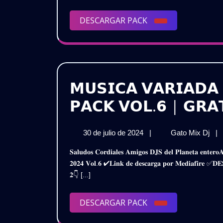
DESCARGAR
DESCARGAR PACK
PACK
𝗠𝗨𝗦𝗜𝗖𝗔 𝗩𝗔𝗥𝗜𝗔𝗗𝗔
𝗣𝗔𝗖𝗞 𝗩𝗢𝗟.𝟲 | 𝗚𝗥𝗔
30
𝗠𝗨
30 de julio de 2024
|
Gato Mix Dj
|
de
𝗩𝗔
𝐒𝐚𝐥𝐮𝐝𝐨𝐬 𝐂𝐨𝐫𝐝𝐢𝐚𝐥𝐞𝐬 𝐀𝐦𝐢𝐠𝐨𝐬 𝐃𝐉𝐒 𝐝𝐞𝐥 𝐏𝐥𝐚𝐧𝐞𝐭𝐚 𝐞𝐧𝐭𝐞𝐫𝐨𝐀𝐪𝐮𝐢 𝐥𝐞𝐬 𝐏𝐫𝐞𝐬𝐞𝐧𝐭𝐨 𝐞𝐬𝐭𝐞 𝐌𝐞𝐠𝐚 𝐏𝐚𝐜𝐤𝐌𝐮𝐬𝐢𝐜𝐚 𝐕𝐚𝐫𝐢𝐚𝐝𝐚 – 𝐄𝐱𝐭𝐞𝐧𝐝𝐞𝐝
julio
𝗘𝗫
𝟐𝟎𝟐𝟒 𝐕𝐨𝐥.𝟔 ✔𝐋𝐢𝐧𝐤 𝐝𝐞 𝐝𝐞𝐬𝐜𝐚𝐫𝐠𝐚 𝐩𝐨𝐫 𝐌𝐞𝐝𝐢𝐚𝐟𝐢
de
𝟮𝗞
𝟐👇 [...]
2024
–
𝗣𝗔
𝗩𝗢
DESCARGAR
DESCARGAR PACK
|
PACK
𝗚𝗥