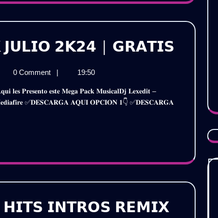
|
𝗚𝗥𝗔𝗧𝗜𝗦
𝗗𝗝
 𝗝𝗨𝗟𝗜𝗢 𝟮𝗞𝟮𝟰 | 𝗚𝗥𝗔𝗧𝗜𝗦
𝗟𝗘𝗫𝗘
0 Comment
|
19:50
–
𝗫𝗘𝗗𝗜𝗧
𝗣𝗔𝗖𝗞
𝐚 𝐩𝐨𝐫 𝐌𝐞𝐝𝐢𝐚𝐟𝐢𝐫𝐞 ✅𝐃𝐄𝐒𝐂𝐀𝐑𝐆𝐀 𝐀𝐐𝐔𝐈 𝐎𝐏𝐂𝐈𝐎𝐍 𝟏👇 ✅𝐃𝐄𝐒𝐂𝐀𝐑𝐆𝐀
𝗖𝗞
𝗝𝗨𝗟𝗜
𝗜𝗢
𝟮𝟰
𝟮𝗞𝟮𝟰
|
𝗔𝗧𝗜𝗦
𝗚𝗥𝗔𝗧
𝗛𝗜𝗧𝗦 𝗜𝗡𝗧𝗥𝗢𝗦 𝗥𝗘𝗠𝗜𝗫