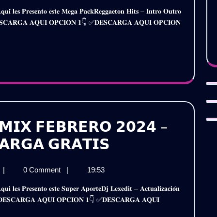
𝐈𝐍𝐓𝐑𝐎
𝐄𝐆𝐆𝐀𝐄𝐓𝐎𝐍
𝐎𝐔𝐓𝐑𝐎
𝐍𝐓𝐑𝐎
𝐫𝐞 ✅𝐃𝐄𝐒𝐂𝐀𝐑𝐆𝐀 𝐀𝐐𝐔𝐈 𝐎𝐏𝐂𝐈𝐎𝐍 𝟏👇 ✅𝐃𝐄𝐒𝐂𝐀𝐑𝐆𝐀 𝐀𝐐𝐔𝐈 𝐎𝐏𝐂𝐈𝐎𝐍
𝐔𝐓𝐑𝐎
𝟐𝟎𝟐𝟒
𝟎𝟐𝟒
𝐕𝐎𝐋.𝟐)
(𝐕𝐎𝐋.𝟐)
𝐄𝐒𝐂𝐀𝐑𝐆𝐀
𝐃𝐄𝐒𝐂𝐀𝐑𝐆𝐀
𝐑𝐀𝐓𝐈𝐒
𝐆𝐑𝐀𝐓𝐈𝐒
𝗠𝗜𝗫 𝗙𝗘𝗕𝗥𝗘𝗥𝗢 𝟮𝟬𝟮𝟰 –
𝗣𝗔𝗖𝗞
𝗔𝗥𝗚𝗔 𝗚𝗥𝗔𝗧𝗜𝗦
𝗠𝗨𝗦𝗜𝗖𝗔𝗟
𝗣𝗔𝗖𝗞
|
0 Comment
|
19:53
𝗥𝗘𝗠𝗜𝗫
𝗠𝗨𝗦𝗜𝗖𝗔𝗟
𝗙𝗘𝗕𝗥𝗘𝗥𝗢
𝗥𝗘𝗠𝗜𝗫
𝐟𝐢𝐫𝐞 ✅𝐃𝐄𝐒𝐂𝐀𝐑𝐆𝐀 𝐀𝐐𝐔𝐈 𝐎𝐏𝐂𝐈𝐎𝐍 𝟏👇 ✅𝐃𝐄𝐒𝐂𝐀𝐑𝐆𝐀 𝐀𝐐𝐔𝐈
𝗙𝗘𝗕𝗥𝗘𝗥𝗢
𝟮𝟬𝟮𝟰
𝟮𝟬𝟮𝟰