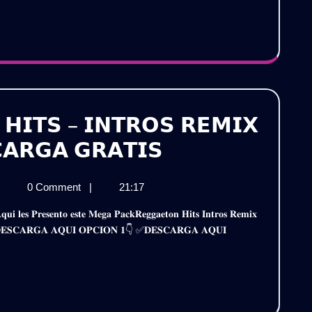
–
–
𝗗𝗝
𝗗𝗝
𝗟𝗘𝗫𝗘𝗗𝗜𝗧
/
𝗟𝗘𝗫𝗘𝗗𝗜𝗧
𝗗𝗘𝗦𝗖𝗔𝗥𝗚𝗔
𝗚𝗥𝗔𝗧𝗜𝗦
/
𝗗𝗘𝗦𝗖𝗔𝗥𝗚𝗔
𝗛𝗜𝗧𝗦 – 𝗜𝗡𝗧𝗥𝗢𝗦 𝗥𝗘𝗠𝗜𝗫
𝗚𝗥𝗔𝗧𝗜𝗦
𝗣𝗔𝗖𝗞
𝗔𝗥𝗚𝗔 𝗚𝗥𝗔𝗧𝗜𝗦
𝗥𝗘𝗚𝗚𝗔𝗘𝗧𝗢𝗡
𝗔𝗖𝗞
|
0 Comment
|
21:17
𝗛𝗜𝗧𝗦
𝗘𝗚𝗚𝗔𝗘𝗧𝗢𝗡
–
𝗜𝗧𝗦
𝐢𝐫𝐞 ✅𝐃𝐄𝐒𝐂𝐀𝐑𝐆𝐀 𝐀𝐐𝐔𝐈 𝐎𝐏𝐂𝐈𝐎𝐍 𝟏👇 ✅𝐃𝐄𝐒𝐂𝐀𝐑𝐆𝐀 𝐀𝐐𝐔𝐈
𝗜𝗡𝗧𝗥𝗢𝗦
𝗡𝗧𝗥𝗢𝗦
𝗘𝗠𝗜𝗫
𝗥𝗘𝗠𝗜𝗫
𝟬𝟮𝟰
𝟮𝟬𝟮𝟰
𝗢𝗟.𝟭