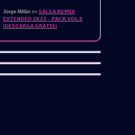
Jorge Millán
en
𝗦𝗔𝗟𝗦𝗔 𝗥𝗘𝗠𝗜𝗫
𝗘𝗫𝗧𝗘𝗡𝗗𝗘𝗗 𝟮𝗞𝟮𝟯 – 𝗣𝗔𝗖𝗞 𝗩𝗢𝗟.𝟲
(𝗗𝗘𝗦𝗖𝗔𝗥𝗚𝗔 𝗚𝗥𝗔𝗧𝗜𝗦)