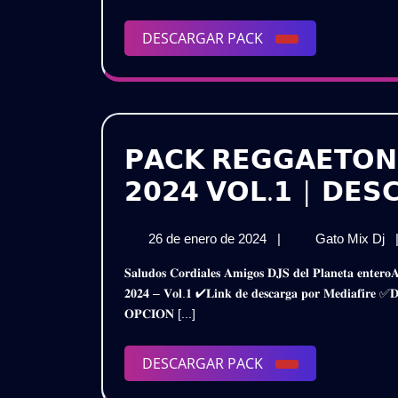
DESCARGAR
DESCARGAR PACK
PACK
𝗣𝗔𝗖𝗞 𝗥𝗘𝗚𝗚𝗔𝗘𝗧𝗢𝗡 
𝟮𝟬𝟮𝟰 𝗩𝗢𝗟.𝟭 | 𝗗𝗘𝗦
26
𝗣
26 de enero de 2024
|
Gato Mix Dj
de
𝗥
𝐒𝐚𝐥𝐮𝐝𝐨𝐬 𝐂𝐨𝐫𝐝𝐢𝐚𝐥𝐞𝐬 𝐀𝐦𝐢𝐠𝐨𝐬 𝐃𝐉𝐒 𝐝𝐞𝐥 𝐏𝐥𝐚𝐧𝐞𝐭𝐚 𝐞𝐧𝐭𝐞𝐫𝐨𝐀𝐪𝐮𝐢 𝐥𝐞𝐬 𝐏𝐫𝐞𝐬𝐞𝐧𝐭𝐨 𝐞𝐬𝐭𝐞 𝐌𝐞𝐠𝐚 𝐏𝐚𝐜𝐤𝐑𝐞𝐠𝐠𝐚𝐞𝐭𝐨𝐧 𝐇𝐢𝐭𝐬 𝐈𝐧𝐭𝐫𝐨𝐬 𝐑𝐞𝐦𝐢𝐱
enero
𝗛
𝟐𝟎𝟐𝟒 – 𝐕𝐨𝐥.𝟏 ✔𝐋𝐢𝐧𝐤 𝐝𝐞 𝐝𝐞𝐬𝐜𝐚𝐫𝐠𝐚 𝐩𝐨𝐫 𝐌𝐞𝐝𝐢𝐚𝐟
de
–
𝐎𝐏𝐂𝐈𝐎𝐍 [...]
2024
𝗜
𝗥
𝟮
DESCARGAR
DESCARGAR PACK
𝗩
PACK
|