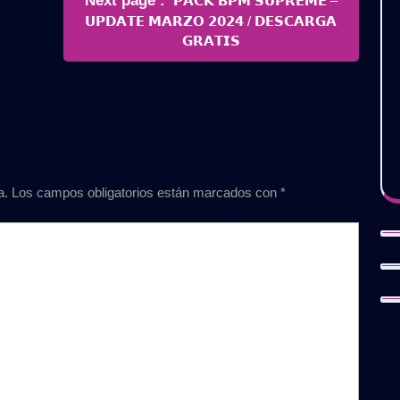
Next page
𝗣𝗔𝗖𝗞 𝗕𝗣𝗠 𝗦𝗨𝗣𝗥𝗘𝗠𝗘 –
Posts
𝗨𝗣𝗗𝗔𝗧𝗘 𝗠𝗔𝗥𝗭𝗢 𝟮𝟬𝟮𝟰 / 𝗗𝗘𝗦𝗖𝗔𝗥𝗚𝗔
𝗚𝗥𝗔𝗧𝗜𝗦
a.
Los campos obligatorios están marcados con
*