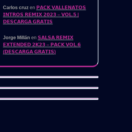
Carlos cruz
en
𝗣𝗔𝗖𝗞 𝗩𝗔𝗟𝗟𝗘𝗡𝗔𝗧𝗢𝗦
𝗜𝗡𝗧𝗥𝗢𝗦 𝗥𝗘𝗠𝗜𝗫 𝟮𝟬𝟮𝟯 – 𝗩𝗢𝗟.𝟱 |
𝗗𝗘𝗦𝗖𝗔𝗥𝗚𝗔 𝗚𝗥𝗔𝗧𝗜𝗦
Jorge Millán
en
𝗦𝗔𝗟𝗦𝗔 𝗥𝗘𝗠𝗜𝗫
𝗘𝗫𝗧𝗘𝗡𝗗𝗘𝗗 𝟮𝗞𝟮𝟯 – 𝗣𝗔𝗖𝗞 𝗩𝗢𝗟.𝟲
(𝗗𝗘𝗦𝗖𝗔𝗥𝗚𝗔 𝗚𝗥𝗔𝗧𝗜𝗦)