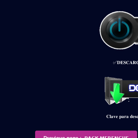
✅𝐃𝐄𝐒𝐂𝐀𝐑𝐆
𝐂𝐥𝐚𝐯𝐞 𝐩𝐚𝐫𝐚 𝐝
Navegación
Older