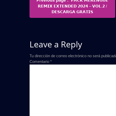
Previous page
𝗣𝗔𝗖𝗞 𝗠𝗘𝗥𝗘𝗡𝗚𝗨𝗘
de
Posts
𝗥𝗘𝗠𝗜𝗫 𝗘𝗫𝗧𝗘𝗡𝗗𝗘𝗗 𝟮𝟬𝟮𝟰 – 𝗩𝗢𝗟.𝟮 /
entradas
𝗗𝗘𝗦𝗖𝗔𝗥𝗚𝗔 𝗚𝗥𝗔𝗧𝗜𝗦
Leave a Reply
Tu dirección de correo electrónico no será publicad
Comentario
*