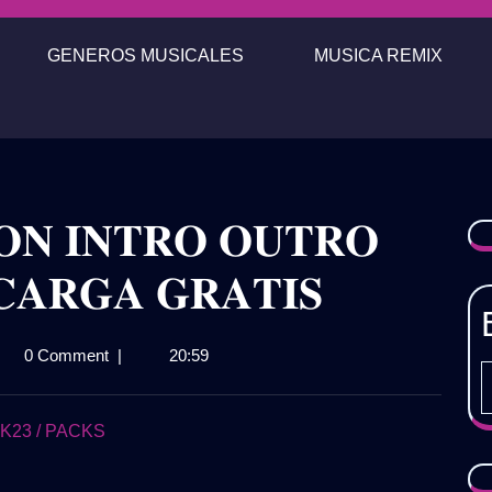
GENEROS MUSICALES
MUSICA REMIX
𝐍 𝐈𝐍𝐓𝐑𝐎 𝐎𝐔𝐓𝐑𝐎
𝐂𝐀𝐑𝐆𝐀 𝐆𝐑𝐀𝐓𝐈𝐒
𝐊
0 Comment
|
20:59
𝐆𝐀𝐄𝐓𝐎𝐍
𝐑𝐎
𝐑𝐎
23 / PACKS
.𝟐)