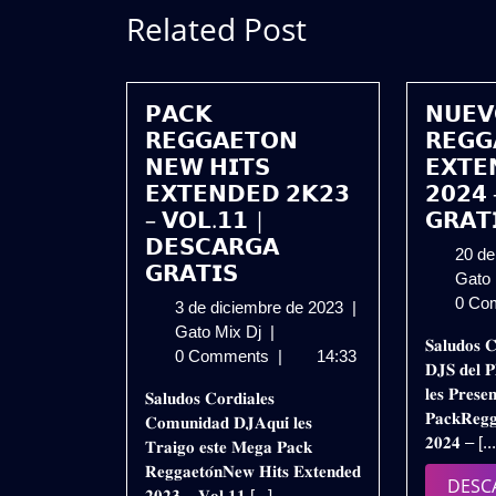
Related Post
𝗣𝗔𝗖𝗞
𝗡𝗨𝗘𝗩
𝗥𝗘𝗚𝗚𝗔𝗘𝗧𝗢𝗡
𝗥𝗘𝗚𝗚
𝗡𝗘𝗪 𝗛𝗜𝗧𝗦
𝗘𝗫𝗧𝗘
𝗘𝗫𝗧𝗘𝗡𝗗𝗘𝗗 𝟮𝗞𝟮𝟯
𝟮𝟬𝟮𝟰
– 𝗩𝗢𝗟.𝟭𝟭 |
𝗚𝗥𝗔𝗧
𝗗𝗘𝗦𝗖𝗔𝗥𝗚𝗔
20 de
𝗚𝗥𝗔𝗧𝗜𝗦
Gato
0 Co
3
3 de diciembre de 2023
|
𝗣𝗔𝗖𝗞
de
Gato Mix Dj
|
𝐒𝐚𝐥𝐮𝐝𝐨𝐬 𝐂
𝗥𝗘𝗚𝗚𝗔𝗘𝗧𝗢𝗡
diciembre
0 Comments
|
14:33
𝐃𝐉𝐒 𝐝𝐞𝐥 𝐏
𝗡𝗘𝗪
de
𝐥𝐞𝐬 𝐏𝐫𝐞𝐬𝐞
𝐒𝐚𝐥𝐮𝐝𝐨𝐬 𝐂𝐨𝐫𝐝𝐢𝐚𝐥𝐞𝐬
𝗛𝗜𝗧𝗦
2023
𝐏𝐚𝐜𝐤𝐑𝐞𝐠𝐠
𝐂𝐨𝐦𝐮𝐧𝐢𝐝𝐚𝐝 𝐃𝐉𝐀𝐪𝐮𝐢́ 𝐥𝐞𝐬
𝗘𝗫𝗧𝗘𝗡𝗗𝗘𝗗
𝟐𝟎𝟐𝟒 – [..
𝐓𝐫𝐚𝐢𝐠𝐨 𝐞𝐬𝐭𝐞 𝐌𝐞𝐠𝐚 𝐏𝐚𝐜𝐤
𝟮𝗞𝟮𝟯
𝐑𝐞𝐠𝐠𝐚𝐞𝐭𝐨́𝐧𝐍𝐞𝐰 𝐇𝐢𝐭𝐬 𝐄𝐱𝐭𝐞𝐧𝐝𝐞𝐝
–
DESC
𝟐𝟎𝟐𝟑 – 𝐕𝐨𝐥.𝟏𝟏 [...]