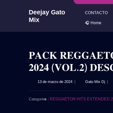
Skip
to
Deejay Gato
CONTACTO
content
Mix
🎧 Home
𝐏𝐀𝐂𝐊 𝐑𝐄𝐆𝐆𝐀𝐄𝐓
𝟐𝟎𝟐𝟒 (𝐕𝐎𝐋.𝟐) 𝐃𝐄
13
𝐏𝐀𝐂
13 de marzo de 2024
|
Gato Mix Dj
|
de
𝐑𝐄𝐆
marzo
𝐈𝐍𝐓
de
𝐎𝐔
Categories :
REGGAETON HITS EXTENDED 2K
2024
𝟐𝟎𝟐𝟒
(𝐕𝐎