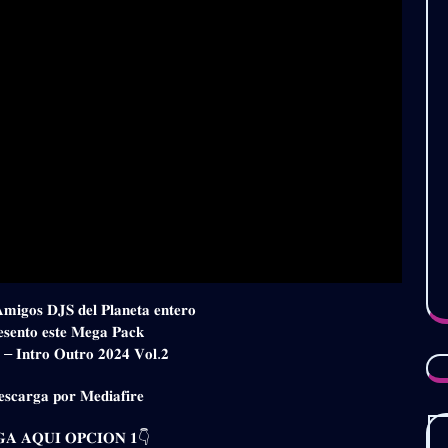
𝐀𝐦𝐢𝐠𝐨𝐬 𝐃𝐉𝐒 𝐝𝐞𝐥 𝐏𝐥𝐚𝐧𝐞𝐭𝐚 𝐞𝐧𝐭𝐞𝐫𝐨
𝐞𝐬𝐞𝐧𝐭𝐨 𝐞𝐬𝐭𝐞 𝐌𝐞𝐠𝐚 𝐏𝐚𝐜𝐤
 – 𝐈𝐧𝐭𝐫𝐨 𝐎𝐮𝐭𝐫𝐨 𝟐𝟎𝟐𝟒 𝐕𝐨𝐥.𝟐
𝐬𝐜𝐚𝐫𝐠𝐚 𝐩𝐨𝐫 𝐌𝐞𝐝𝐢𝐚𝐟𝐢𝐫𝐞
𝐀 𝐀𝐐𝐔𝐈 𝐎𝐏𝐂𝐈𝐎𝐍 𝟏👇