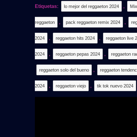
𝐃𝐄𝐒
Etiquetas:
lo mejor del reggaeton 2024
,
Mix
𝐆𝐑𝐀
reggaeton
,
pack reggaeton remix 2024
,
re
2024
,
reggaeton hits 2024
,
reggaeton live 
2024
,
reggaeton pepas 2024
,
reggaeton ra
reggaeton solo del bueno
,
reggaeton tendenc
2024
,
reggaeton viejo
,
tik tok nuevo 2024