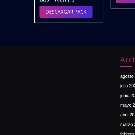
𝗩𝗢𝗟.𝟭𝟭
|
DESCARGAR
DESCARGAR PACK
𝗗𝗘𝗦𝗖𝗔𝗥𝗚𝗔
PACK
𝗚𝗥𝗔𝗧𝗜𝗦
Arc
agosto
julio 20
junio 2
mayo 2
abril 2
marzo 
febrero