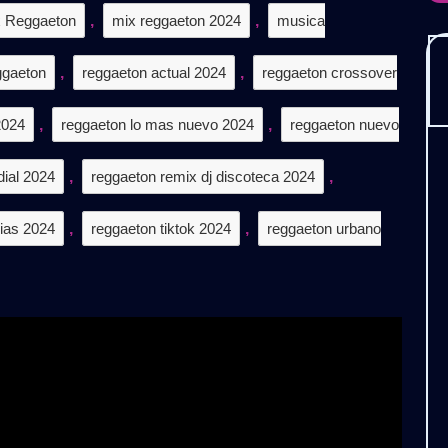
𝐂𝐀𝐑𝐆𝐀
 Reggaeton
,
mix reggaeton 2024
,
musica
𝐓𝐈𝐒
ggaeton
,
reggaeton actual 2024
,
reggaeton crossover
2024
,
reggaeton lo mas nuevo 2024
,
reggaeton nuevo
dial 2024
,
reggaeton remix dj discoteca 2024
,
ias 2024
,
reggaeton tiktok 2024
,
reggaeton urbano