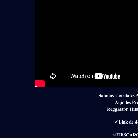
𝐒𝐚𝐥𝐮𝐝𝐨𝐬 𝐂𝐨𝐫𝐝𝐢𝐚𝐥𝐞𝐬 
𝐀𝐪𝐮𝐢́ 𝐥𝐞𝐬 𝐏
𝐑𝐞𝐠𝐠𝐚𝐞𝐭𝐨𝐧 𝐇𝐢𝐭
✔𝐋𝐢𝐧𝐤 𝐝𝐞 𝐝𝐞
✅𝐃𝐄𝐒𝐂𝐀𝐑𝐆