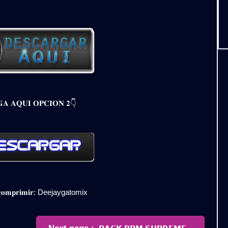
𝐀 𝐀𝐐𝐔𝐈 𝐎𝐏𝐂𝐈𝐎𝐍 𝟐👇
𝐞𝐬𝐜𝐨𝐦𝐩𝐫𝐢𝐦𝐢𝐫: Deejaygatomix
Newer