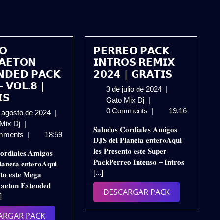
𝗢
𝗣𝗘𝗥𝗥𝗘𝗢 𝗣𝗔𝗖𝗞
𝗔𝗘𝗧𝗢𝗡
𝗜𝗡𝗧𝗥𝗢𝗦 𝗥𝗘𝗠𝗜𝗫
𝗡𝗗𝗘𝗗 𝗣𝗔𝗖𝗞
𝟮𝟬𝟮𝟰 | 𝗚𝗥𝗔𝗧𝗜𝗦
 – 𝗩𝗢𝗟.𝟴 |
3
3 de julio de 2024
|
𝗦
𝗣𝗘𝗥𝗥𝗘𝗢
de
Gato Mix Dj
|
𝗣𝗔𝗖𝗞
julio
0 Comments
|
19:16
20
 agosto de 2024
|
𝗜𝗡𝗧𝗥𝗢𝗦
de
𝗡𝗨𝗘𝗩𝗢
de
 Mix Dj
|
𝐒𝐚𝐥𝐮𝐝𝐨𝐬 𝐂𝐨𝐫𝐝𝐢𝐚𝐥𝐞𝐬 𝐀𝐦𝐢𝐠𝐨𝐬
𝗥𝗘𝗠𝗜𝗫
2024
𝗥𝗘𝗚𝗚𝗔𝗘𝗧𝗢𝗡
agosto
mments
|
18:59
𝐃𝐉𝐒 𝐝𝐞𝐥 𝐏𝐥𝐚𝐧𝐞𝐭𝐚 𝐞𝐧𝐭𝐞𝐫𝐨𝐀𝐪𝐮𝐢́
𝟮𝟬𝟮𝟰
𝗘𝗫𝗧𝗘𝗡𝗗𝗘𝗗
de
𝐥𝐞𝐬 𝐏𝐫𝐞𝐬𝐞𝐧𝐭𝐨 𝐞𝐬𝐭𝐞 𝐒𝐮𝐩𝐞𝐫
𝐨𝐫𝐝𝐢𝐚𝐥𝐞𝐬 𝐀𝐦𝐢𝐠𝐨𝐬
|
𝗣𝗔𝗖𝗞
2024
𝐏𝐚𝐜𝐤𝐏𝐞𝐫𝐫𝐞𝐨 𝐈𝐧𝐭𝐞𝐧𝐬𝐨 – 𝐈𝐧𝐭𝐫𝐨𝐬
𝐚𝐧𝐞𝐭𝐚 𝐞𝐧𝐭𝐞𝐫𝐨𝐀𝐪𝐮𝐢́
𝗚𝗥𝗔𝗧𝗜𝗦
𝟮𝟬𝟮𝟰
[...]
𝐧𝐭𝐨 𝐞𝐬𝐭𝐞 𝐌𝐞𝐠𝐚
–
𝐚𝐞𝐭𝐨𝐧 𝐄𝐱𝐭𝐞𝐧𝐝𝐞𝐝
𝗩𝗢𝗟.𝟴
DESCARGAR
DESCARGAR PACK
.]
|
PACK
𝗚𝗥𝗔𝗧𝗜𝗦
DESCARGAR
ARGAR PACK