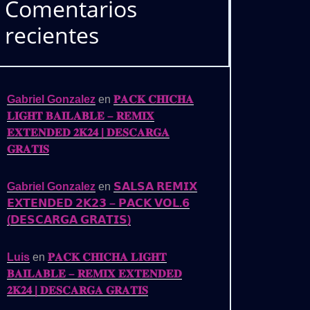
Comentarios
recientes
Gabriel Gonzalez
en
𝐏𝐀𝐂𝐊 𝐂𝐇𝐈𝐂𝐇𝐀
𝐋𝐈𝐆𝐇𝐓 𝐁𝐀𝐈𝐋𝐀𝐁𝐋𝐄 – 𝐑𝐄𝐌𝐈𝐗
𝐄𝐗𝐓𝐄𝐍𝐃𝐄𝐃 𝟐𝐊𝟐𝟒 | 𝐃𝐄𝐒𝐂𝐀𝐑𝐆𝐀
𝐆𝐑𝐀𝐓𝐈𝐒
Gabriel Gonzalez
en
𝗦𝗔𝗟𝗦𝗔 𝗥𝗘𝗠𝗜𝗫
𝗘𝗫𝗧𝗘𝗡𝗗𝗘𝗗 𝟮𝗞𝟮𝟯 – 𝗣𝗔𝗖𝗞 𝗩𝗢𝗟.𝟲
(𝗗𝗘𝗦𝗖𝗔𝗥𝗚𝗔 𝗚𝗥𝗔𝗧𝗜𝗦)
Luis
en
𝐏𝐀𝐂𝐊 𝐂𝐇𝐈𝐂𝐇𝐀 𝐋𝐈𝐆𝐇𝐓
𝐁𝐀𝐈𝐋𝐀𝐁𝐋𝐄 – 𝐑𝐄𝐌𝐈𝐗 𝐄𝐗𝐓𝐄𝐍𝐃𝐄𝐃
𝟐𝐊𝟐𝟒 | 𝐃𝐄𝐒𝐂𝐀𝐑𝐆𝐀 𝐆𝐑𝐀𝐓𝐈𝐒