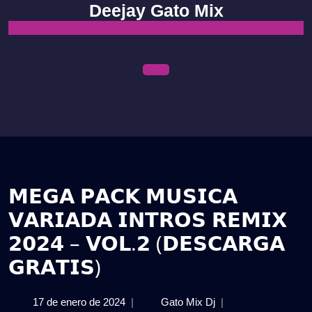
Skip
Deejay Gato Mix
to
content
Open
Menu
𝗠𝗘𝗚𝗔 𝗣𝗔𝗖𝗞 𝗠𝗨𝗦𝗜𝗖𝗔
𝗩𝗔𝗥𝗜𝗔𝗗𝗔 𝗜𝗡𝗧𝗥𝗢𝗦 𝗥𝗘𝗠𝗜𝗫
𝟮𝟬𝟮𝟰 – 𝗩𝗢𝗟.𝟮 (𝗗𝗘𝗦𝗖𝗔𝗥𝗚𝗔
𝗚𝗥𝗔𝗧𝗜𝗦)
17
𝗠𝗘𝗚𝗔
17 de enero de 2024
|
Gato Mix Dj
|