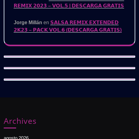
𝗥𝗘𝗠𝗜𝗫 𝟮𝟬𝟮𝟯 – 𝗩𝗢𝗟.𝟱 | 𝗗𝗘𝗦𝗖𝗔𝗥𝗚𝗔 𝗚𝗥𝗔𝗧𝗜𝗦
Jorge Millán
en
𝗦𝗔𝗟𝗦𝗔 𝗥𝗘𝗠𝗜𝗫 𝗘𝗫𝗧𝗘𝗡𝗗𝗘𝗗
𝟮𝗞𝟮𝟯 – 𝗣𝗔𝗖𝗞 𝗩𝗢𝗟.𝟲 (𝗗𝗘𝗦𝗖𝗔𝗥𝗚𝗔 𝗚𝗥𝗔𝗧𝗜𝗦)
Archives
agosto 2026