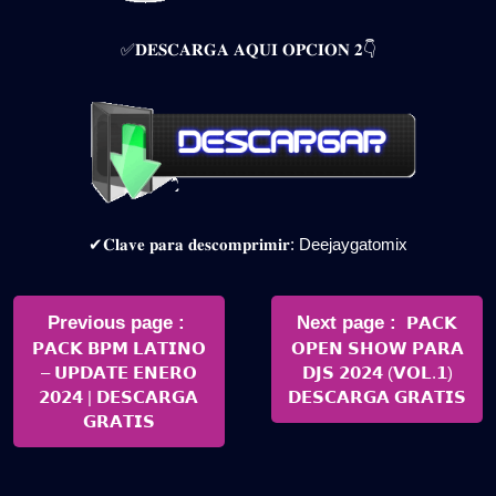
✅𝐃𝐄𝐒𝐂𝐀𝐑𝐆𝐀 𝐀𝐐𝐔𝐈 𝐎𝐏𝐂𝐈𝐎𝐍 𝟐👇
✔𝐂𝐥𝐚𝐯𝐞 𝐩𝐚𝐫𝐚 𝐝𝐞𝐬𝐜𝐨𝐦𝐩𝐫𝐢𝐦𝐢𝐫: Deejaygatomix
Navegación
de
Older
Newer
Previous page
Next page
𝗣𝗔𝗖𝗞
Posts
Posts
𝗣𝗔𝗖𝗞 𝗕𝗣𝗠 𝗟𝗔𝗧𝗜𝗡𝗢
𝗢𝗣𝗘𝗡 𝗦𝗛𝗢𝗪 𝗣𝗔𝗥𝗔
entradas
– 𝗨𝗣𝗗𝗔𝗧𝗘 𝗘𝗡𝗘𝗥𝗢
𝗗𝗝𝗦 𝟮𝟬𝟮𝟰 (𝗩𝗢𝗟.𝟭)
𝟮𝟬𝟮𝟰 | 𝗗𝗘𝗦𝗖𝗔𝗥𝗚𝗔
𝗗𝗘𝗦𝗖𝗔𝗥𝗚𝗔 𝗚𝗥𝗔𝗧𝗜𝗦
𝗚𝗥𝗔𝗧𝗜𝗦