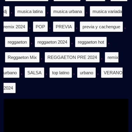
dj
,
musica latina
,
musica urbana
,
musica variada
remix 2024
,
POP
,
PREVIA
,
previa y cachengue
,
reggaeton
,
reggaeton 2024
,
reggaeton hot
,
Reggaeton Mix
,
REGGAETON PRE 2024
,
remix
urbano
,
SALSA
,
top latino
,
urbano
,
VERANO
2024