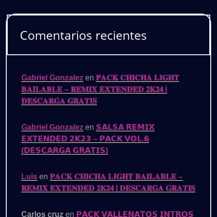
Comentarios recientes
Gabriel Gonzalez
en
𝐏𝐀𝐂𝐊 𝐂𝐇𝐈𝐂𝐇𝐀 𝐋𝐈𝐆𝐇𝐓
𝐁𝐀𝐈𝐋𝐀𝐁𝐋𝐄 – 𝐑𝐄𝐌𝐈𝐗 𝐄𝐗𝐓𝐄𝐍𝐃𝐄𝐃 𝟐𝐊𝟐𝟒 |
𝐃𝐄𝐒𝐂𝐀𝐑𝐆𝐀 𝐆𝐑𝐀𝐓𝐈𝐒
Gabriel Gonzalez
en
𝗦𝗔𝗟𝗦𝗔 𝗥𝗘𝗠𝗜𝗫
𝗘𝗫𝗧𝗘𝗡𝗗𝗘𝗗 𝟮𝗞𝟮𝟯 – 𝗣𝗔𝗖𝗞 𝗩𝗢𝗟.𝟲
(𝗗𝗘𝗦𝗖𝗔𝗥𝗚𝗔 𝗚𝗥𝗔𝗧𝗜𝗦)
Luis
en
𝐏𝐀𝐂𝐊 𝐂𝐇𝐈𝐂𝐇𝐀 𝐋𝐈𝐆𝐇𝐓 𝐁𝐀𝐈𝐋𝐀𝐁𝐋𝐄 –
𝐑𝐄𝐌𝐈𝐗 𝐄𝐗𝐓𝐄𝐍𝐃𝐄𝐃 𝟐𝐊𝟐𝟒 | 𝐃𝐄𝐒𝐂𝐀𝐑𝐆𝐀 𝐆𝐑𝐀𝐓𝐈𝐒
Carlos cruz
en
𝗣𝗔𝗖𝗞 𝗩𝗔𝗟𝗟𝗘𝗡𝗔𝗧𝗢𝗦 𝗜𝗡𝗧𝗥𝗢𝗦