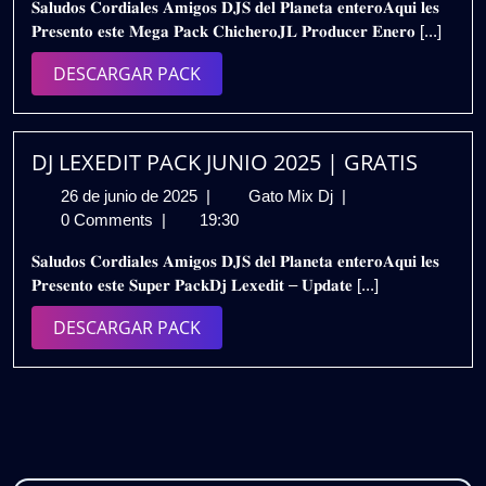
𝐒𝐚𝐥𝐮𝐝𝐨𝐬 𝐂𝐨𝐫𝐝𝐢𝐚𝐥𝐞𝐬 𝐀𝐦𝐢𝐠𝐨𝐬 𝐃𝐉𝐒 𝐝𝐞𝐥 𝐏𝐥𝐚𝐧𝐞𝐭𝐚 𝐞𝐧𝐭𝐞𝐫𝐨𝐀𝐪𝐮𝐢 𝐥𝐞𝐬
de
–
𝐏𝐫𝐞𝐬𝐞𝐧𝐭𝐨 𝐞𝐬𝐭𝐞 𝐌𝐞𝐠𝐚 𝐏𝐚𝐜𝐤 𝐂𝐡𝐢𝐜𝐡𝐞𝐫𝐨𝐉𝐋 𝐏𝐫𝐨𝐝𝐮𝐜𝐞𝐫 𝐄𝐧𝐞𝐫𝐨 [...]
2024
𝗘𝗡𝗘𝗥𝗢
𝟮𝟬𝟮𝟰
DESCARGAR
DESCARGAR PACK
–
PACK
𝗝𝗟
𝗣𝗥𝗢𝗗𝗨𝗖𝗘𝗥
/
DJ LEXEDIT PACK JUNIO 2025 | GRATIS
𝗗𝗘𝗦𝗖𝗔𝗥𝗚𝗔
26
DJ
26 de junio de 2025
|
Gato Mix Dj
|
𝗚𝗥𝗔𝗧𝗜𝗦
de
LEXEDIT
0 Comments
|
19:30
junio
PACK
𝐒𝐚𝐥𝐮𝐝𝐨𝐬 𝐂𝐨𝐫𝐝𝐢𝐚𝐥𝐞𝐬 𝐀𝐦𝐢𝐠𝐨𝐬 𝐃𝐉𝐒 𝐝𝐞𝐥 𝐏𝐥𝐚𝐧𝐞𝐭𝐚 𝐞𝐧𝐭𝐞𝐫𝐨𝐀𝐪𝐮𝐢 𝐥𝐞𝐬
de
JUNIO
𝐏𝐫𝐞𝐬𝐞𝐧𝐭𝐨 𝐞𝐬𝐭𝐞 𝐒𝐮𝐩𝐞𝐫 𝐏𝐚𝐜𝐤𝐃𝐣 𝐋𝐞𝐱𝐞𝐝𝐢𝐭 – 𝐔𝐩𝐝𝐚𝐭𝐞 [...]
2025
2025
|
DESCARGAR
DESCARGAR PACK
GRATIS
PACK