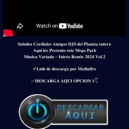
𝐒𝐚𝐥𝐮𝐝𝐨𝐬 𝐂𝐨𝐫𝐝𝐢𝐚𝐥𝐞𝐬 𝐀𝐦𝐢𝐠𝐨𝐬 𝐃𝐉𝐒 𝐝𝐞𝐥 𝐏𝐥𝐚𝐧𝐞𝐭𝐚 𝐞𝐧𝐭𝐞𝐫𝐨
𝐀𝐪𝐮𝐢́ 𝐥𝐞𝐬 𝐏𝐫𝐞𝐬𝐞𝐧𝐭𝐨 𝐞𝐬𝐭𝐞 𝐌𝐞𝐠𝐚 𝐏𝐚𝐜𝐤
𝐌𝐮𝐬𝐢𝐜𝐚 𝐕𝐚𝐫𝐢𝐚𝐝𝐚 – 𝐈𝐧𝐭𝐫𝐨𝐬 𝐑𝐞𝐦𝐢𝐱 𝟐𝟎𝟐𝟒 𝐕𝐨𝐥.𝟐
✔𝐋𝐢𝐧𝐤 𝐝𝐞 𝐝𝐞𝐬𝐜𝐚𝐫𝐠𝐚 𝐩𝐨𝐫 𝐌𝐞𝐝𝐢𝐚𝐟𝐢𝐫𝐞
✅𝐃𝐄𝐒𝐂𝐀𝐑𝐆𝐀 𝐀𝐐𝐔𝐈 𝐎𝐏𝐂𝐈𝐎𝐍 𝟏👇