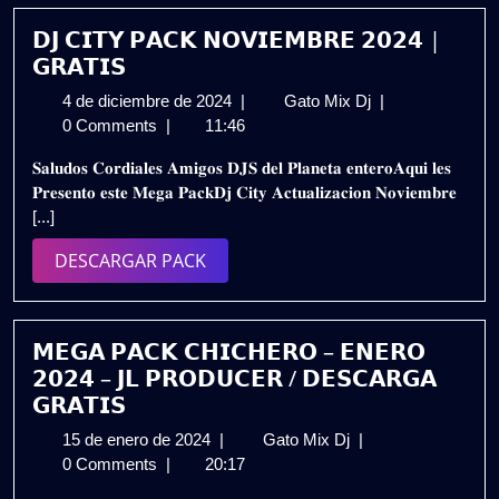
𝗗𝗝 𝗖𝗜𝗧𝗬 𝗣𝗔𝗖𝗞 𝗡𝗢𝗩𝗜𝗘𝗠𝗕𝗥𝗘 𝟮𝟬𝟮𝟰 |
𝗚𝗥𝗔𝗧𝗜𝗦
4
𝗗𝗝
4 de diciembre de 2024
|
Gato Mix Dj
|
de
𝗖𝗜𝗧𝗬
0 Comments
|
11:46
diciembre
𝗣𝗔𝗖𝗞
𝐒𝐚𝐥𝐮𝐝𝐨𝐬 𝐂𝐨𝐫𝐝𝐢𝐚𝐥𝐞𝐬 𝐀𝐦𝐢𝐠𝐨𝐬 𝐃𝐉𝐒 𝐝𝐞𝐥 𝐏𝐥𝐚𝐧𝐞𝐭𝐚 𝐞𝐧𝐭𝐞𝐫𝐨𝐀𝐪𝐮𝐢 𝐥𝐞𝐬
de
𝗡𝗢𝗩𝗜𝗘𝗠𝗕𝗥𝗘
𝐏𝐫𝐞𝐬𝐞𝐧𝐭𝐨 𝐞𝐬𝐭𝐞 𝐌𝐞𝐠𝐚 𝐏𝐚𝐜𝐤𝐃𝐣 𝐂𝐢𝐭𝐲 𝐀𝐜𝐭𝐮𝐚𝐥𝐢𝐳𝐚𝐜𝐢𝐨𝐧 𝐍𝐨𝐯𝐢𝐞𝐦𝐛𝐫𝐞
2024
𝟮𝟬𝟮𝟰
[...]
|
𝗚𝗥𝗔𝗧𝗜𝗦
DESCARGAR
DESCARGAR PACK
PACK
𝗠𝗘𝗚𝗔 𝗣𝗔𝗖𝗞 𝗖𝗛𝗜𝗖𝗛𝗘𝗥𝗢 – 𝗘𝗡𝗘𝗥𝗢
𝟮𝟬𝟮𝟰 – 𝗝𝗟 𝗣𝗥𝗢𝗗𝗨𝗖𝗘𝗥 / 𝗗𝗘𝗦𝗖𝗔𝗥𝗚𝗔
𝗚𝗥𝗔𝗧𝗜𝗦
15
𝗠𝗘𝗚𝗔
15 de enero de 2024
|
Gato Mix Dj
|
de
𝗣𝗔𝗖𝗞
0 Comments
|
20:17
enero
𝗖𝗛𝗜𝗖𝗛𝗘𝗥𝗢