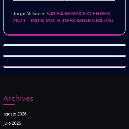
Jorge Millán
en
𝗦𝗔𝗟𝗦𝗔 𝗥𝗘𝗠𝗜𝗫 𝗘𝗫𝗧𝗘𝗡𝗗𝗘𝗗
𝟮𝗞𝟮𝟯 – 𝗣𝗔𝗖𝗞 𝗩𝗢𝗟.𝟲 (𝗗𝗘𝗦𝗖𝗔𝗥𝗚𝗔 𝗚𝗥𝗔𝗧𝗜𝗦)
Archives
agosto 2026
julio 2026