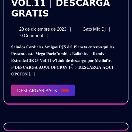
𝗩𝗢𝗟.𝟭𝟭 | 𝗗𝗘𝗦𝗖𝗔𝗥𝗚𝗔
𝗣𝗔𝗖𝗞
𝗚𝗥𝗔𝗧𝗜𝗦
𝗖𝗨𝗠𝗕𝗜𝗔𝗦
28
𝗣𝗔𝗖𝗞
28 de diciembre de 2023
|
Gato Mix Dj
|
𝗕𝗔𝗜𝗟𝗔𝗕𝗟𝗘𝗦
de
𝗖𝗨𝗠𝗕𝗜𝗔𝗦
0 Comment
|
–
diciembre
𝗕𝗔𝗜𝗟𝗔𝗕𝗟𝗘
𝐒𝐚𝐥𝐮𝐝𝐨𝐬 𝐂𝐨𝐫𝐝𝐢𝐚𝐥𝐞𝐬 𝐀𝐦𝐢𝐠𝐨𝐬 𝐃𝐉𝐒 𝐝𝐞𝐥 𝐏𝐥𝐚𝐧𝐞𝐭𝐚 𝐞𝐧𝐭𝐞𝐫𝐨𝐀𝐪𝐮𝐢́ 𝐥𝐞𝐬
de
–
𝗥𝗘𝗠𝗜𝗫
𝐏𝐫𝐞𝐬𝐞𝐧𝐭𝐨 𝐞𝐬𝐭𝐞 𝐌𝐞𝐠𝐚 𝐏𝐚𝐜𝐤𝐂𝐮𝐦𝐛𝐢𝐚𝐬 𝐁𝐚𝐢𝐥𝐚𝐛𝐥𝐞𝐬 – 𝐑𝐞𝐦𝐢𝐱
2023
𝗥𝗘𝗠𝗜𝗫
𝐄𝐱𝐭𝐞𝐧𝐝𝐞𝐝 𝟐𝐊𝟐𝟑 𝐕𝐨𝐥.𝟏𝟏 ✔𝐋𝐢𝐧𝐤 𝐝𝐞 𝐝𝐞𝐬𝐜𝐚𝐫𝐠𝐚 𝐩𝐨𝐫 𝐌𝐞𝐝𝐢𝐚𝐟𝐢𝐫𝐞
𝗘𝗫𝗧𝗘𝗡𝗗𝗘
𝗘𝗫𝗧𝗘𝗡𝗗𝗘𝗗
✅𝐃𝐄𝐒𝐂𝐀𝐑𝐆𝐀 𝐀𝐐𝐔𝐈 𝐎𝐏𝐂𝐈𝐎𝐍 𝟏👇 ✅𝐃𝐄𝐒𝐂𝐀𝐑𝐆𝐀 𝐀𝐐𝐔𝐈
𝟮𝗞𝟮𝟯
𝟮𝗞𝟮𝟯
𝐎𝐏𝐂𝐈𝐎𝐍 [...]
𝗩𝗢𝗟.𝟭𝟭
|
𝗩𝗢𝗟.𝟭𝟭
𝗗𝗘𝗦𝗖𝗔𝗥𝗚
DESCARGAR
DESCARGAR PACK
𝗚𝗥𝗔𝗧𝗜𝗦
|
PACK
𝗗𝗘𝗦𝗖𝗔𝗥𝗚𝗔
𝗚𝗥𝗔𝗧𝗜𝗦