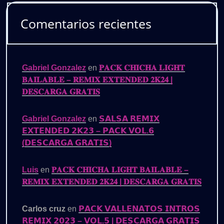
Comentarios recientes
Gabriel Gonzalez
en
𝐏𝐀𝐂𝐊 𝐂𝐇𝐈𝐂𝐇𝐀 𝐋𝐈𝐆𝐇𝐓
𝐁𝐀𝐈𝐋𝐀𝐁𝐋𝐄 – 𝐑𝐄𝐌𝐈𝐗 𝐄𝐗𝐓𝐄𝐍𝐃𝐄𝐃 𝟐𝐊𝟐𝟒 |
𝐃𝐄𝐒𝐂𝐀𝐑𝐆𝐀 𝐆𝐑𝐀𝐓𝐈𝐒
Gabriel Gonzalez
en
𝗦𝗔𝗟𝗦𝗔 𝗥𝗘𝗠𝗜𝗫
𝗘𝗫𝗧𝗘𝗡𝗗𝗘𝗗 𝟮𝗞𝟮𝟯 – 𝗣𝗔𝗖𝗞 𝗩𝗢𝗟.𝟲
(𝗗𝗘𝗦𝗖𝗔𝗥𝗚𝗔 𝗚𝗥𝗔𝗧𝗜𝗦)
Luis
en
𝐏𝐀𝐂𝐊 𝐂𝐇𝐈𝐂𝐇𝐀 𝐋𝐈𝐆𝐇𝐓 𝐁𝐀𝐈𝐋𝐀𝐁𝐋𝐄 –
𝐑𝐄𝐌𝐈𝐗 𝐄𝐗𝐓𝐄𝐍𝐃𝐄𝐃 𝟐𝐊𝟐𝟒 | 𝐃𝐄𝐒𝐂𝐀𝐑𝐆𝐀 𝐆𝐑𝐀𝐓𝐈𝐒
Carlos cruz
en
𝗣𝗔𝗖𝗞 𝗩𝗔𝗟𝗟𝗘𝗡𝗔𝗧𝗢𝗦 𝗜𝗡𝗧𝗥𝗢𝗦
𝗥𝗘𝗠𝗜𝗫 𝟮𝟬𝟮𝟯 – 𝗩𝗢𝗟.𝟱 | 𝗗𝗘𝗦𝗖𝗔𝗥𝗚𝗔 𝗚𝗥𝗔𝗧𝗜𝗦