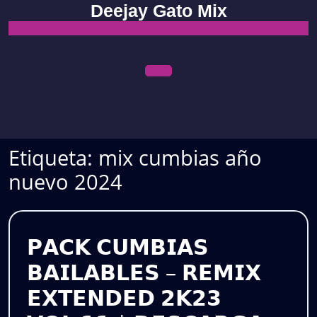
Skip
Deejay Gato Mix
to
content
Open
Menu
Etiqueta:
mix cumbias año
nuevo 2024
𝗣𝗔𝗖𝗞 𝗖𝗨𝗠𝗕𝗜𝗔𝗦
𝗕𝗔𝗜𝗟𝗔𝗕𝗟𝗘𝗦 – 𝗥𝗘𝗠𝗜𝗫
𝗘𝗫𝗧𝗘𝗡𝗗𝗘𝗗 𝟮𝗞𝟮𝟯