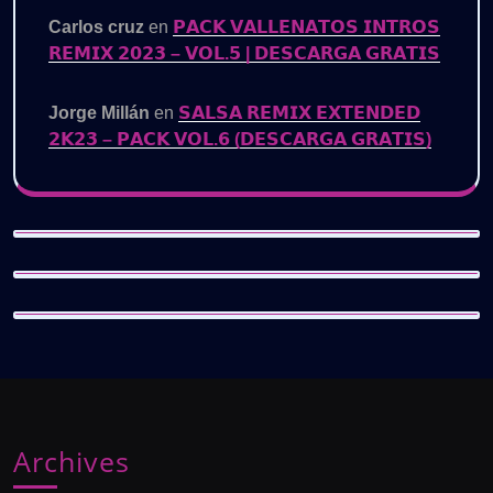
Carlos cruz
en
𝗣𝗔𝗖𝗞 𝗩𝗔𝗟𝗟𝗘𝗡𝗔𝗧𝗢𝗦 𝗜𝗡𝗧𝗥𝗢𝗦
𝗥𝗘𝗠𝗜𝗫 𝟮𝟬𝟮𝟯 – 𝗩𝗢𝗟.𝟱 | 𝗗𝗘𝗦𝗖𝗔𝗥𝗚𝗔 𝗚𝗥𝗔𝗧𝗜𝗦
Jorge Millán
en
𝗦𝗔𝗟𝗦𝗔 𝗥𝗘𝗠𝗜𝗫 𝗘𝗫𝗧𝗘𝗡𝗗𝗘𝗗
𝟮𝗞𝟮𝟯 – 𝗣𝗔𝗖𝗞 𝗩𝗢𝗟.𝟲 (𝗗𝗘𝗦𝗖𝗔𝗥𝗚𝗔 𝗚𝗥𝗔𝗧𝗜𝗦)
Archives