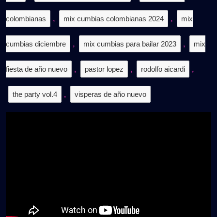
colombianas
,
mix cumbias colombianas 2024
,
mix
cumbias diciembre
,
mix cumbias para bailar 2023
,
mix
fiesta de año nuevo
,
pastor lopez
,
rodolfo aicardi
,
the party vol.4
,
visperas de año nuevo