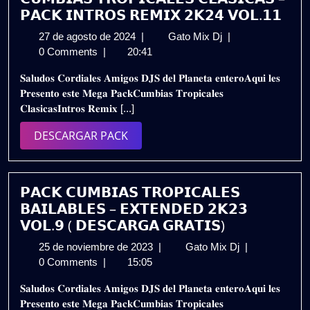
𝗣𝗔𝗖𝗞 𝗜𝗡𝗧𝗥𝗢𝗦 𝗥𝗘𝗠𝗜𝗫 𝟮𝗞𝟮𝟰 𝗩𝗢𝗟.𝟭𝟭
27
𝗖𝗨𝗠𝗕𝗜𝗔𝗦
27 de agosto de 2024
|
Gato Mix Dj
|
de
𝗧𝗥𝗢𝗣𝗜𝗖𝗔𝗟𝗘𝗦
0 Comments
|
20:41
agosto
𝗖𝗟𝗔𝗦𝗜𝗖𝗔𝗦
𝐒𝐚𝐥𝐮𝐝𝐨𝐬 𝐂𝐨𝐫𝐝𝐢𝐚𝐥𝐞𝐬 𝐀𝐦𝐢𝐠𝐨𝐬 𝐃𝐉𝐒 𝐝𝐞𝐥 𝐏𝐥𝐚𝐧𝐞𝐭𝐚 𝐞𝐧𝐭𝐞𝐫𝐨𝐀𝐪𝐮𝐢 𝐥𝐞𝐬
de
–
𝐏𝐫𝐞𝐬𝐞𝐧𝐭𝐨 𝐞𝐬𝐭𝐞 𝐌𝐞𝐠𝐚 𝐏𝐚𝐜𝐤𝐂𝐮𝐦𝐛𝐢𝐚𝐬 𝐓𝐫𝐨𝐩𝐢𝐜𝐚𝐥𝐞𝐬
2024
𝗣𝗔𝗖𝗞
𝐂𝐥𝐚𝐬𝐢𝐜𝐚𝐬𝐈𝐧𝐭𝐫𝐨𝐬 𝐑𝐞𝐦𝐢𝐱 [...]
𝗜𝗡𝗧𝗥𝗢𝗦
𝗥𝗘𝗠𝗜𝗫
DESCARGAR
DESCARGAR PACK
𝟮𝗞𝟮𝟰
PACK
𝗩𝗢𝗟.𝟭𝟭
𝗣𝗔𝗖𝗞 𝗖𝗨𝗠𝗕𝗜𝗔𝗦 𝗧𝗥𝗢𝗣𝗜𝗖𝗔𝗟𝗘𝗦
𝗕𝗔𝗜𝗟𝗔𝗕𝗟𝗘𝗦 – 𝗘𝗫𝗧𝗘𝗡𝗗𝗘𝗗 𝟮𝗞𝟮𝟯
𝗩𝗢𝗟.𝟵 ( 𝗗𝗘𝗦𝗖𝗔𝗥𝗚𝗔 𝗚𝗥𝗔𝗧𝗜𝗦)
25
𝗣𝗔𝗖𝗞
25 de noviembre de 2023
|
Gato Mix Dj
|
de
𝗖𝗨𝗠𝗕𝗜𝗔𝗦
0 Comments
|
15:05
noviembre
𝗧𝗥𝗢𝗣𝗜𝗖𝗔𝗟𝗘
𝐒𝐚𝐥𝐮𝐝𝐨𝐬 𝐂𝐨𝐫𝐝𝐢𝐚𝐥𝐞𝐬 𝐀𝐦𝐢𝐠𝐨𝐬 𝐃𝐉𝐒 𝐝𝐞𝐥 𝐏𝐥𝐚𝐧𝐞𝐭𝐚 𝐞𝐧𝐭𝐞𝐫𝐨𝐀𝐪𝐮𝐢 𝐥𝐞𝐬
de
𝗕𝗔𝗜𝗟𝗔𝗕𝗟𝗘𝗦
𝐏𝐫𝐞𝐬𝐞𝐧𝐭𝐨 𝐞𝐬𝐭𝐞 𝐌𝐞𝐠𝐚 𝐏𝐚𝐜𝐤𝐂𝐮𝐦𝐛𝐢𝐚𝐬 𝐓𝐫𝐨𝐩𝐢𝐜𝐚𝐥𝐞𝐬
2023
–