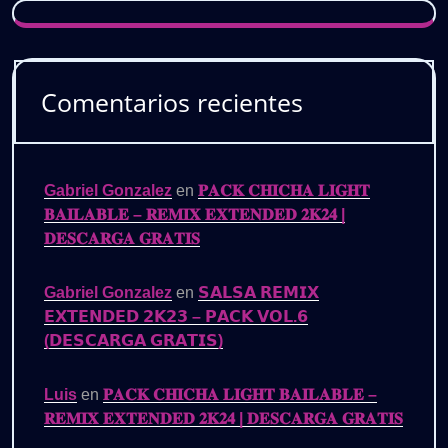
Comentarios recientes
Gabriel Gonzalez
en
𝐏𝐀𝐂𝐊 𝐂𝐇𝐈𝐂𝐇𝐀 𝐋𝐈𝐆𝐇𝐓
𝐁𝐀𝐈𝐋𝐀𝐁𝐋𝐄 – 𝐑𝐄𝐌𝐈𝐗 𝐄𝐗𝐓𝐄𝐍𝐃𝐄𝐃 𝟐𝐊𝟐𝟒 |
𝐃𝐄𝐒𝐂𝐀𝐑𝐆𝐀 𝐆𝐑𝐀𝐓𝐈𝐒
Gabriel Gonzalez
en
𝗦𝗔𝗟𝗦𝗔 𝗥𝗘𝗠𝗜𝗫
𝗘𝗫𝗧𝗘𝗡𝗗𝗘𝗗 𝟮𝗞𝟮𝟯 – 𝗣𝗔𝗖𝗞 𝗩𝗢𝗟.𝟲
(𝗗𝗘𝗦𝗖𝗔𝗥𝗚𝗔 𝗚𝗥𝗔𝗧𝗜𝗦)
Luis
en
𝐏𝐀𝐂𝐊 𝐂𝐇𝐈𝐂𝐇𝐀 𝐋𝐈𝐆𝐇𝐓 𝐁𝐀𝐈𝐋𝐀𝐁𝐋𝐄 –
𝐑𝐄𝐌𝐈𝐗 𝐄𝐗𝐓𝐄𝐍𝐃𝐄𝐃 𝟐𝐊𝟐𝟒 | 𝐃𝐄𝐒𝐂𝐀𝐑𝐆𝐀 𝐆𝐑𝐀𝐓𝐈𝐒