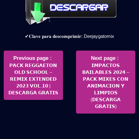
✔𝐂𝐥𝐚𝐯𝐞 𝐩𝐚𝐫𝐚 𝐝𝐞𝐬𝐜𝐨𝐦𝐩𝐫𝐢𝐦𝐢𝐫: Deejaygatomix
Navegación
de
Older
Newer
Previous page
Next page
Posts
Posts
𝗣𝗔𝗖𝗞 𝗥𝗘𝗚𝗚𝗔𝗘𝗧𝗢𝗡
𝗜𝗠𝗣𝗔𝗖𝗧𝗢𝗦
entradas
𝗢𝗟𝗗 𝗦𝗖𝗛𝗢𝗢𝗟 –
𝗕𝗔𝗜𝗟𝗔𝗕𝗟𝗘𝗦 𝟮𝟬𝟮𝟰 –
𝗥𝗘𝗠𝗜𝗫 𝗘𝗫𝗧𝗘𝗡𝗗𝗘𝗗
𝗣𝗔𝗖𝗞 𝗠𝗜𝗫𝗘𝗦 𝗖𝗢𝗡
𝟮𝟬𝟮𝟯 𝗩𝗢𝗟.𝟭𝟬 |
𝗔𝗡𝗜𝗠𝗔𝗖𝗜𝗢𝗡 𝗬
𝗗𝗘𝗦𝗖𝗔𝗥𝗚𝗔 𝗚𝗥𝗔𝗧𝗜𝗦
𝗟𝗜𝗠𝗣𝗜𝗢𝗦
(𝗗𝗘𝗦𝗖𝗔𝗥𝗚𝗔
𝗚𝗥𝗔𝗧𝗜𝗦)