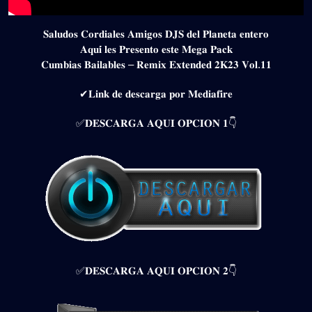
𝐒𝐚𝐥𝐮𝐝𝐨𝐬 𝐂𝐨𝐫𝐝𝐢𝐚𝐥𝐞𝐬 𝐀𝐦𝐢𝐠𝐨𝐬 𝐃𝐉𝐒 𝐝𝐞𝐥 𝐏𝐥𝐚𝐧𝐞𝐭𝐚 𝐞𝐧𝐭𝐞𝐫𝐨
𝐀𝐪𝐮𝐢́ 𝐥𝐞𝐬 𝐏𝐫𝐞𝐬𝐞𝐧𝐭𝐨 𝐞𝐬𝐭𝐞 𝐌𝐞𝐠𝐚 𝐏𝐚𝐜𝐤
𝐂𝐮𝐦𝐛𝐢𝐚𝐬 𝐁𝐚𝐢𝐥𝐚𝐛𝐥𝐞𝐬 – 𝐑𝐞𝐦𝐢𝐱 𝐄𝐱𝐭𝐞𝐧𝐝𝐞𝐝 𝟐𝐊𝟐𝟑 𝐕𝐨𝐥.𝟏𝟏
✔𝐋𝐢𝐧𝐤 𝐝𝐞 𝐝𝐞𝐬𝐜𝐚𝐫𝐠𝐚 𝐩𝐨𝐫 𝐌𝐞𝐝𝐢𝐚𝐟𝐢𝐫𝐞
✅𝐃𝐄𝐒𝐂𝐀𝐑𝐆𝐀 𝐀𝐐𝐔𝐈 𝐎𝐏𝐂𝐈𝐎𝐍 𝟏👇
✅𝐃𝐄𝐒𝐂𝐀𝐑𝐆𝐀 𝐀𝐐𝐔𝐈 𝐎𝐏𝐂𝐈𝐎𝐍 𝟐👇