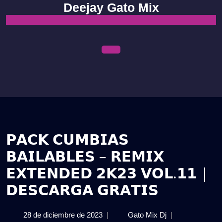
Skip
Deejay Gato Mix
to
content
Open
Menu
𝗣𝗔𝗖𝗞 𝗖𝗨𝗠𝗕𝗜𝗔𝗦
𝗕𝗔𝗜𝗟𝗔𝗕𝗟𝗘𝗦 – 𝗥𝗘𝗠𝗜𝗫
𝗘𝗫𝗧𝗘𝗡𝗗𝗘𝗗 𝟮𝗞𝟮𝟯 𝗩𝗢𝗟.𝟭𝟭 |
𝗗𝗘𝗦𝗖𝗔𝗥𝗚𝗔 𝗚𝗥𝗔𝗧𝗜𝗦
28
𝗣𝗔𝗖𝗞
28 de diciembre de 2023
|
Gato Mix Dj
|