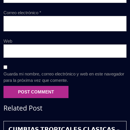
Correo electrónico
*
Web
Guarda mi nombre, correo electrónico y web en este navegador
para la próxima vez que comente.
Related Post
𝗖𝗨𝗠𝗕𝗜𝗔𝗦 𝗧𝗥𝗢𝗣𝗜𝗖𝗔𝗟𝗘𝗦 𝗖𝗟𝗔𝗦𝗜𝗖𝗔𝗦 –