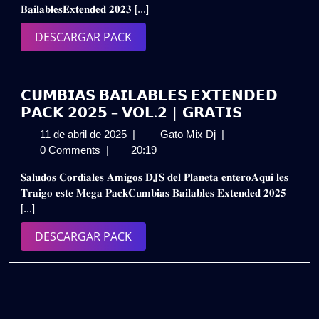
𝐁𝐚𝐢𝐥𝐚𝐛𝐥𝐞𝐬𝐄𝐱𝐭𝐞𝐧𝐝𝐞𝐝 𝟐𝟎𝟐𝟑 [...]
𝗘𝗫𝗧𝗘𝗡𝗗𝗘𝗗
𝟮𝗞𝟮𝟯
DESCARGAR
DESCARGAR PACK
𝗩𝗢𝗟.𝟵
PACK
(
𝗗𝗘𝗦𝗖𝗔𝗥𝗚𝗔
𝗚𝗥𝗔𝗧𝗜𝗦)
𝗖𝗨𝗠𝗕𝗜𝗔𝗦 𝗕𝗔𝗜𝗟𝗔𝗕𝗟𝗘𝗦 𝗘𝗫𝗧𝗘𝗡𝗗𝗘𝗗
𝗣𝗔𝗖𝗞 𝟮𝟬𝟮𝟱 – 𝗩𝗢𝗟.𝟮 | 𝗚𝗥𝗔𝗧𝗜𝗦
11
𝗖𝗨𝗠𝗕𝗜𝗔𝗦
11 de abril de 2025
|
Gato Mix Dj
|
de
𝗕𝗔𝗜𝗟𝗔𝗕𝗟𝗘𝗦
0 Comments
|
20:19
abril
𝗘𝗫𝗧𝗘𝗡𝗗𝗘𝗗
𝐒𝐚𝐥𝐮𝐝𝐨𝐬 𝐂𝐨𝐫𝐝𝐢𝐚𝐥𝐞𝐬 𝐀𝐦𝐢𝐠𝐨𝐬 𝐃𝐉𝐒 𝐝𝐞𝐥 𝐏𝐥𝐚𝐧𝐞𝐭𝐚 𝐞𝐧𝐭𝐞𝐫𝐨𝐀𝐪𝐮𝐢 𝐥𝐞𝐬
de
𝗣𝗔𝗖𝗞
𝐓𝐫𝐚𝐢𝐠𝐨 𝐞𝐬𝐭𝐞 𝐌𝐞𝐠𝐚 𝐏𝐚𝐜𝐤𝐂𝐮𝐦𝐛𝐢𝐚𝐬 𝐁𝐚𝐢𝐥𝐚𝐛𝐥𝐞𝐬 𝐄𝐱𝐭𝐞𝐧𝐝𝐞𝐝 𝟐𝟎𝟐𝟓
2025
𝟮𝟬𝟮𝟱
[...]
–
𝗩𝗢𝗟.𝟮
DESCARGAR
DESCARGAR PACK
|
PACK
𝗚𝗥𝗔𝗧𝗜𝗦