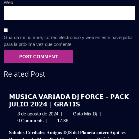
Web
Guarda mi nombre, correo electrónico y web en este navegador
para la próxima vez que comente.
Related Post
𝗠𝗨𝗦𝗜𝗖𝗔 𝗩𝗔𝗥𝗜𝗔𝗗𝗔 𝗗𝗝 𝗙𝗢𝗥𝗖𝗘 – 𝗣𝗔𝗖𝗞
𝗝𝗨𝗟𝗜𝗢 𝟮𝟬𝟮𝟰 | 𝗚𝗥𝗔𝗧𝗜𝗦
3
𝗠𝗨𝗦𝗜𝗖𝗔
3 de agosto de 2024
|
Gato Mix Dj
|
de
𝗩𝗔𝗥𝗜𝗔𝗗𝗔
0 Comments
|
17:36
agosto
𝗗𝗝
𝐒𝐚𝐥𝐮𝐝𝐨𝐬 𝐂𝐨𝐫𝐝𝐢𝐚𝐥𝐞𝐬 𝐀𝐦𝐢𝐠𝐨𝐬 𝐃𝐉𝐒 𝐝𝐞𝐥 𝐏𝐥𝐚𝐧𝐞𝐭𝐚 𝐞𝐧𝐭𝐞𝐫𝐨𝐀𝐪𝐮𝐢 𝐥𝐞𝐬
de
𝗙𝗢𝗥𝗖𝗘