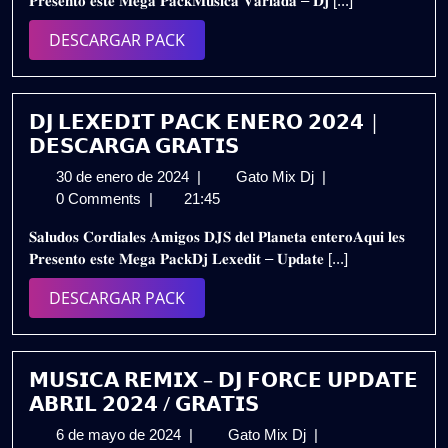
𝐏𝐫𝐞𝐬𝐞𝐧𝐭𝐨 𝐞𝐬𝐭𝐞 𝐌𝐞𝐠𝐚 𝐏𝐚𝐜𝐤𝐌𝐮𝐬𝐢𝐜𝐚 𝐕𝐚𝐫𝐢𝐚𝐝𝐚 – 𝐃𝐣 [...]
2024
–
𝗣𝗔𝗖𝗞
DESCARGAR
DESCARGAR PACK
𝗝𝗨𝗟𝗜𝗢
PACK
𝟮𝟬𝟮𝟰
|
𝗚𝗥𝗔𝗧𝗜𝗦
𝗗𝗝 𝗟𝗘𝗫𝗘𝗗𝗜𝗧 𝗣𝗔𝗖𝗞 𝗘𝗡𝗘𝗥𝗢 𝟮𝟬𝟮𝟰 |
𝗗𝗘𝗦𝗖𝗔𝗥𝗚𝗔 𝗚𝗥𝗔𝗧𝗜𝗦
30
𝗗𝗝
30 de enero de 2024
|
Gato Mix Dj
|
de
𝗟𝗘𝗫𝗘𝗗𝗜𝗧
0 Comments
|
21:45
enero
𝗣𝗔𝗖𝗞
𝐒𝐚𝐥𝐮𝐝𝐨𝐬 𝐂𝐨𝐫𝐝𝐢𝐚𝐥𝐞𝐬 𝐀𝐦𝐢𝐠𝐨𝐬 𝐃𝐉𝐒 𝐝𝐞𝐥 𝐏𝐥𝐚𝐧𝐞𝐭𝐚 𝐞𝐧𝐭𝐞𝐫𝐨𝐀𝐪𝐮𝐢 𝐥𝐞𝐬
de
𝗘𝗡𝗘𝗥𝗢
𝐏𝐫𝐞𝐬𝐞𝐧𝐭𝐨 𝐞𝐬𝐭𝐞 𝐌𝐞𝐠𝐚 𝐏𝐚𝐜𝐤𝐃𝐣 𝐋𝐞𝐱𝐞𝐝𝐢𝐭 – 𝐔𝐩𝐝𝐚𝐭𝐞 [...]
2024
𝟮𝟬𝟮𝟰
|
DESCARGAR
DESCARGAR PACK
𝗗𝗘𝗦𝗖𝗔𝗥𝗚𝗔
PACK
𝗚𝗥𝗔𝗧𝗜𝗦
𝗠𝗨𝗦𝗜𝗖𝗔 𝗥𝗘𝗠𝗜𝗫 – 𝗗𝗝 𝗙𝗢𝗥𝗖𝗘 𝗨𝗣𝗗𝗔𝗧𝗘
𝗔𝗕𝗥𝗜𝗟 𝟮𝟬𝟮𝟰 / 𝗚𝗥𝗔𝗧𝗜𝗦
6
𝗠𝗨𝗦𝗜𝗖𝗔
6 de mayo de 2024
|
Gato Mix Dj
|