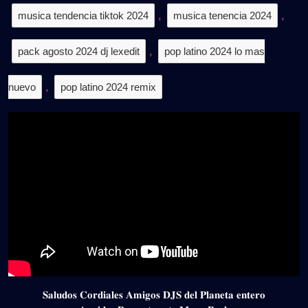
musica tendencia tiktok 2024
,
musica tenencia 2024
,
pack agosto 2024 dj lexedit
,
pop latino 2024 lo mas
nuevo
,
pop latino 2024 remix
𝐒𝐚𝐥𝐮𝐝𝐨𝐬 𝐂𝐨𝐫𝐝𝐢𝐚𝐥𝐞𝐬 𝐀𝐦𝐢𝐠𝐨𝐬 𝐃𝐉𝐒 𝐝𝐞𝐥 𝐏𝐥𝐚𝐧𝐞𝐭𝐚 𝐞𝐧𝐭𝐞𝐫𝐨