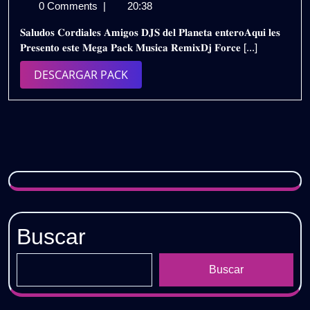
de
𝗥𝗘𝗠𝗜𝗫
0 Comments
|
20:38
mayo
–
𝐒𝐚𝐥𝐮𝐝𝐨𝐬 𝐂𝐨𝐫𝐝𝐢𝐚𝐥𝐞𝐬 𝐀𝐦𝐢𝐠𝐨𝐬 𝐃𝐉𝐒 𝐝𝐞𝐥 𝐏𝐥𝐚𝐧𝐞𝐭𝐚 𝐞𝐧𝐭𝐞𝐫𝐨𝐀𝐪𝐮𝐢 𝐥𝐞𝐬
de
𝗗𝗝
𝐏𝐫𝐞𝐬𝐞𝐧𝐭𝐨 𝐞𝐬𝐭𝐞 𝐌𝐞𝐠𝐚 𝐏𝐚𝐜𝐤 𝐌𝐮𝐬𝐢𝐜𝐚 𝐑𝐞𝐦𝐢𝐱𝐃𝐣 𝐅𝐨𝐫𝐜𝐞 [...]
2024
𝗙𝗢𝗥𝗖𝗘
𝗨𝗣𝗗𝗔𝗧𝗘
DESCARGAR
DESCARGAR PACK
𝗔𝗕𝗥𝗜𝗟
PACK
𝟮𝟬𝟮𝟰
/
𝗚𝗥𝗔𝗧𝗜𝗦
Buscar
Buscar