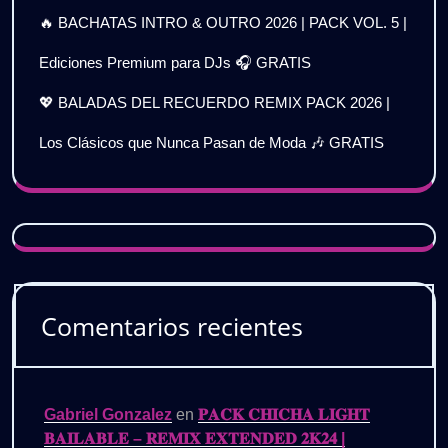
🔥 BACHATAS INTRO & OUTRO 2026 | PACK VOL. 5 |
Ediciones Premium para DJs 🎧 GRATIS
💖 BALADAS DEL RECUERDO REMIX PACK 2026 |
Los Clásicos que Nunca Pasan de Moda 🎶 GRATIS
Comentarios recientes
Gabriel Gonzalez
en
𝐏𝐀𝐂𝐊 𝐂𝐇𝐈𝐂𝐇𝐀 𝐋𝐈𝐆𝐇𝐓
𝐁𝐀𝐈𝐋𝐀𝐁𝐋𝐄 – 𝐑𝐄𝐌𝐈𝐗 𝐄𝐗𝐓𝐄𝐍𝐃𝐄𝐃 𝟐𝐊𝟐𝟒 |