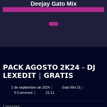
Skip
Deejay Gato Mix
to
content
Open
Menu
𝗣𝗔𝗖𝗞 𝗔𝗚𝗢𝗦𝗧𝗢 𝟮𝗞𝟮𝟰 – 𝗗𝗝
𝗟𝗘𝗫𝗘𝗗𝗜𝗧 | 𝗚𝗥𝗔𝗧𝗜𝗦
2
𝗣𝗔𝗖𝗞
2 de septiembre de 2024
|
Gato Mix Dj
|
de
𝗔𝗚𝗢𝗦𝗧𝗢
0 Comment
|
21:11
septiembre
𝟮𝗞𝟮𝟰
de
–
Categories :