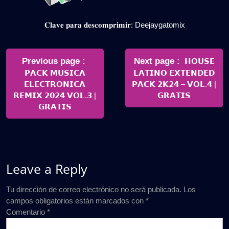
𝐂𝐥𝐚𝐯𝐞 𝐩𝐚𝐫𝐚 𝐝𝐞𝐬𝐜𝐨𝐦𝐩𝐫𝐢𝐦𝐢𝐫: Deejaygatomix
Navegación
de
Older
Newer
Previous page
Next page
𝗛𝗢𝗨𝗦𝗘
Posts
Posts
𝗣𝗔𝗖𝗞 𝗠𝗨𝗦𝗜𝗖𝗔
𝗟𝗔𝗧𝗜𝗡𝗢 𝗘𝗫𝗧𝗘𝗡𝗗𝗘𝗗
entradas
𝗘𝗟𝗘𝗖𝗧𝗥𝗢𝗡𝗜𝗖𝗔
𝗣𝗔𝗖𝗞 𝟮𝗞𝟮𝟰 – 𝗩𝗢𝗟.𝟰 |
𝗥𝗘𝗠𝗜𝗫 𝟮𝟬𝟮𝟰 𝗩𝗢𝗟.𝟯 |
𝗚𝗥𝗔𝗧𝗜𝗦
𝗚𝗥𝗔𝗧𝗜𝗦
Leave a Reply
Tu dirección de correo electrónico no será publicada.
Los
campos obligatorios están marcados con
*
Comentario
*