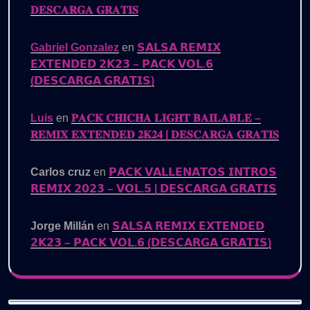
𝐃𝐄𝐒𝐂𝐀𝐑𝐆𝐀 𝐆𝐑𝐀𝐓𝐈𝐒
Gabriel Gonzalez
en
𝗦𝗔𝗟𝗦𝗔 𝗥𝗘𝗠𝗜𝗫
𝗘𝗫𝗧𝗘𝗡𝗗𝗘𝗗 𝟮𝗞𝟮𝟯 – 𝗣𝗔𝗖𝗞 𝗩𝗢𝗟.𝟲
(𝗗𝗘𝗦𝗖𝗔𝗥𝗚𝗔 𝗚𝗥𝗔𝗧𝗜𝗦)
Luis
en
𝐏𝐀𝐂𝐊 𝐂𝐇𝐈𝐂𝐇𝐀 𝐋𝐈𝐆𝐇𝐓 𝐁𝐀𝐈𝐋𝐀𝐁𝐋𝐄 –
𝐑𝐄𝐌𝐈𝐗 𝐄𝐗𝐓𝐄𝐍𝐃𝐄𝐃 𝟐𝐊𝟐𝟒 | 𝐃𝐄𝐒𝐂𝐀𝐑𝐆𝐀 𝐆𝐑𝐀𝐓𝐈𝐒
Carlos cruz
en
𝗣𝗔𝗖𝗞 𝗩𝗔𝗟𝗟𝗘𝗡𝗔𝗧𝗢𝗦 𝗜𝗡𝗧𝗥𝗢𝗦
𝗥𝗘𝗠𝗜𝗫 𝟮𝟬𝟮𝟯 – 𝗩𝗢𝗟.𝟱 | 𝗗𝗘𝗦𝗖𝗔𝗥𝗚𝗔 𝗚𝗥𝗔𝗧𝗜𝗦
Jorge Millán
en
𝗦𝗔𝗟𝗦𝗔 𝗥𝗘𝗠𝗜𝗫 𝗘𝗫𝗧𝗘𝗡𝗗𝗘𝗗
𝟮𝗞𝟮𝟯 – 𝗣𝗔𝗖𝗞 𝗩𝗢𝗟.𝟲 (𝗗𝗘𝗦𝗖𝗔𝗥𝗚𝗔 𝗚𝗥𝗔𝗧𝗜𝗦)