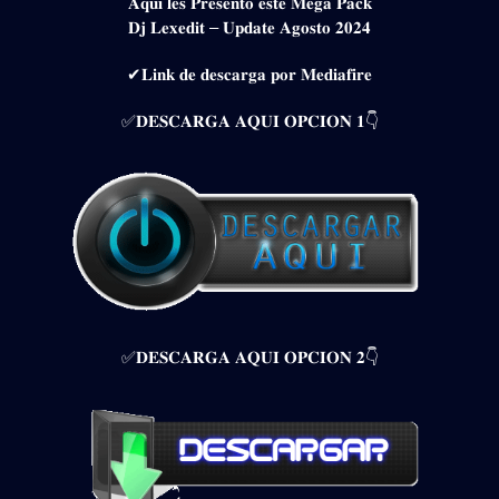
𝐀𝐪𝐮𝐢 𝐥𝐞𝐬 𝐏𝐫𝐞𝐬𝐞𝐧𝐭𝐨 𝐞𝐬𝐭𝐞 𝐌𝐞𝐠𝐚 𝐏𝐚𝐜𝐤
𝐃𝐣 𝐋𝐞𝐱𝐞𝐝𝐢𝐭 – 𝐔𝐩𝐝𝐚𝐭𝐞 𝐀𝐠𝐨𝐬𝐭𝐨 𝟐𝟎𝟐𝟒
✔𝐋𝐢𝐧𝐤 𝐝𝐞 𝐝𝐞𝐬𝐜𝐚𝐫𝐠𝐚 𝐩𝐨𝐫 𝐌𝐞𝐝𝐢𝐚𝐟𝐢𝐫𝐞
✅𝐃𝐄𝐒𝐂𝐀𝐑𝐆𝐀 𝐀𝐐𝐔𝐈 𝐎𝐏𝐂𝐈𝐎𝐍 𝟏👇
✅𝐃𝐄𝐒𝐂𝐀𝐑𝐆𝐀 𝐀𝐐𝐔𝐈 𝐎𝐏𝐂𝐈𝐎𝐍 𝟐👇