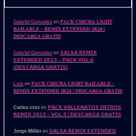
Gabriel Gonzalez
en
𝐏𝐀𝐂𝐊 𝐂𝐇𝐈𝐂𝐇𝐀 𝐋𝐈𝐆𝐇𝐓
𝐁𝐀𝐈𝐋𝐀𝐁𝐋𝐄 – 𝐑𝐄𝐌𝐈𝐗 𝐄𝐗𝐓𝐄𝐍𝐃𝐄𝐃 𝟐𝐊𝟐𝟒 |
𝐃𝐄𝐒𝐂𝐀𝐑𝐆𝐀 𝐆𝐑𝐀𝐓𝐈𝐒
Gabriel Gonzalez
en
𝗦𝗔𝗟𝗦𝗔 𝗥𝗘𝗠𝗜𝗫
𝗘𝗫𝗧𝗘𝗡𝗗𝗘𝗗 𝟮𝗞𝟮𝟯 – 𝗣𝗔𝗖𝗞 𝗩𝗢𝗟.𝟲
(𝗗𝗘𝗦𝗖𝗔𝗥𝗚𝗔 𝗚𝗥𝗔𝗧𝗜𝗦)
Luis
en
𝐏𝐀𝐂𝐊 𝐂𝐇𝐈𝐂𝐇𝐀 𝐋𝐈𝐆𝐇𝐓 𝐁𝐀𝐈𝐋𝐀𝐁𝐋𝐄 –
𝐑𝐄𝐌𝐈𝐗 𝐄𝐗𝐓𝐄𝐍𝐃𝐄𝐃 𝟐𝐊𝟐𝟒 | 𝐃𝐄𝐒𝐂𝐀𝐑𝐆𝐀 𝐆𝐑𝐀𝐓𝐈𝐒
Carlos cruz
en
𝗣𝗔𝗖𝗞 𝗩𝗔𝗟𝗟𝗘𝗡𝗔𝗧𝗢𝗦 𝗜𝗡𝗧𝗥𝗢𝗦
𝗥𝗘𝗠𝗜𝗫 𝟮𝟬𝟮𝟯 – 𝗩𝗢𝗟.𝟱 | 𝗗𝗘𝗦𝗖𝗔𝗥𝗚𝗔 𝗚𝗥𝗔𝗧𝗜𝗦
Jorge Millán
en
𝗦𝗔𝗟𝗦𝗔 𝗥𝗘𝗠𝗜𝗫 𝗘𝗫𝗧𝗘𝗡𝗗𝗘𝗗