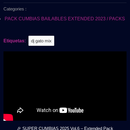
de
Vol.6
Categories :
2025
–
Extended
PACK CUMBIAS BAILABLES EXTENDED 2023 / PACKS
Pack
–
Para
Etiquetas:
dj gato mix
Romper
la
Pista
|
Gratis
🎉 SUPER CUMBIAS 2025 Vol.6 – Extended Pack