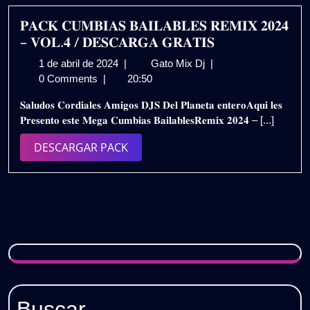
𝗚𝗥𝗔𝗧𝗜𝗦
𝐏𝐀𝐂𝐊 𝐂𝐔𝐌𝐁𝐈𝐀𝐒 𝐁𝐀𝐈𝐋𝐀𝐁𝐋𝐄𝐒 𝐑𝐄𝐌𝐈𝐗 𝟐𝟎𝟐𝟒
– 𝐕𝐎𝐋.𝟒 / 𝐃𝐄𝐒𝐂𝐀𝐑𝐆𝐀 𝐆𝐑𝐀𝐓𝐈𝐒
1
𝐏𝐀𝐂𝐊
1 de abril de 2024
|
Gato Mix Dj
|
de
𝐂𝐔𝐌𝐁𝐈𝐀𝐒
0 Comments
|
20:50
abril
𝐁𝐀𝐈𝐋𝐀𝐁𝐋𝐄𝐒
𝐒𝐚𝐥𝐮𝐝𝐨𝐬 𝐂𝐨𝐫𝐝𝐢𝐚𝐥𝐞𝐬 𝐀𝐦𝐢𝐠𝐨𝐬 𝐃𝐉𝐒 𝐃𝐞𝐥 𝐏𝐥𝐚𝐧𝐞𝐭𝐚 𝐞𝐧𝐭𝐞𝐫𝐨𝐀𝐪𝐮𝐢 𝐥𝐞𝐬
de
𝐑𝐄𝐌𝐈𝐗
𝐏𝐫𝐞𝐬𝐞𝐧𝐭𝐨 𝐞𝐬𝐭𝐞 𝐌𝐞𝐠𝐚 𝐂𝐮𝐦𝐛𝐢𝐚𝐬 𝐁𝐚𝐢𝐥𝐚𝐛𝐥𝐞𝐬𝐑𝐞𝐦𝐢𝐱 𝟐𝟎𝟐𝟒 – [...]
2024
𝟐𝟎𝟐𝟒
–
DESCARGAR
DESCARGAR PACK
𝐕𝐎𝐋.𝟒
PACK
/
𝐃𝐄𝐒𝐂𝐀𝐑𝐆𝐀
𝐆𝐑𝐀𝐓𝐈𝐒
Buscar