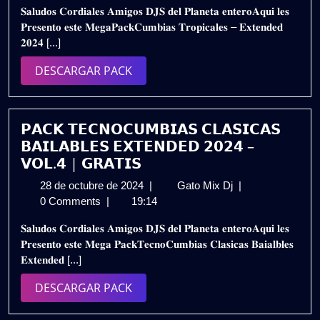
𝐒𝐚𝐥𝐮𝐝𝐨𝐬 𝐂𝐨𝐫𝐝𝐢𝐚𝐥𝐞𝐬 𝐀𝐦𝐢𝐠𝐨𝐬 𝐃𝐉𝐒 𝐝𝐞𝐥 𝐏𝐥𝐚𝐧𝐞𝐭𝐚 𝐞𝐧𝐭𝐞𝐫𝐨𝐀𝐪𝐮𝐢 𝐥𝐞𝐬
de
𝗘𝗫𝗧𝗘𝗡𝗗𝗘𝗗
𝐏𝐫𝐞𝐬𝐞𝐧𝐭𝐨 𝐞𝐬𝐭𝐞 𝐌𝐞𝐠𝐚𝐏𝐚𝐜𝐤𝐂𝐮𝐦𝐛𝐢𝐚𝐬 𝐓𝐫𝐨𝐩𝐢𝐜𝐚𝐥𝐞𝐬 – 𝐄𝐱𝐭𝐞𝐧𝐝𝐞𝐝
2024
𝟮𝟬𝟮𝟰
𝟐𝟎𝟐𝟒 [...]
–
𝗩𝗢𝗟.𝟲
DESCARGAR
DESCARGAR PACK
/
PACK
𝗚𝗥𝗔𝗧𝗜𝗦
𝗣𝗔𝗖𝗞 𝗧𝗘𝗖𝗡𝗢𝗖𝗨𝗠𝗕𝗜𝗔𝗦 𝗖𝗟𝗔𝗦𝗜𝗖𝗔𝗦
𝗕𝗔𝗜𝗟𝗔𝗕𝗟𝗘𝗦 𝗘𝗫𝗧𝗘𝗡𝗗𝗘𝗗 𝟮𝟬𝟮𝟰 –
𝗩𝗢𝗟.𝟰 | 𝗚𝗥𝗔𝗧𝗜𝗦
28
𝗣𝗔𝗖𝗞
28 de octubre de 2024
|
Gato Mix Dj
|
de
𝗧𝗘𝗖𝗡𝗢𝗖𝗨𝗠𝗕𝗜
0 Comments
|
19:14
octubre
𝗖𝗟𝗔𝗦𝗜𝗖𝗔𝗦
𝐒𝐚𝐥𝐮𝐝𝐨𝐬 𝐂𝐨𝐫𝐝𝐢𝐚𝐥𝐞𝐬 𝐀𝐦𝐢𝐠𝐨𝐬 𝐃𝐉𝐒 𝐝𝐞𝐥 𝐏𝐥𝐚𝐧𝐞𝐭𝐚 𝐞𝐧𝐭𝐞𝐫𝐨𝐀𝐪𝐮𝐢 𝐥𝐞𝐬
de
𝗕𝗔𝗜𝗟𝗔𝗕𝗟𝗘𝗦
𝐏𝐫𝐞𝐬𝐞𝐧𝐭𝐨 𝐞𝐬𝐭𝐞 𝐌𝐞𝐠𝐚 𝐏𝐚𝐜𝐤𝐓𝐞𝐜𝐧𝐨𝐂𝐮𝐦𝐛𝐢𝐚𝐬 𝐂𝐥𝐚𝐬𝐢𝐜𝐚𝐬 𝐁𝐚𝐢𝐚𝐥𝐛𝐥𝐞𝐬
2024
𝗘𝗫𝗧𝗘𝗡𝗗𝗘𝗗
𝐄𝐱𝐭𝐞𝐧𝐝𝐞𝐝 [...]
𝟮𝟬𝟮𝟰
–
DESCARGAR
DESCARGAR PACK
𝗩𝗢𝗟.𝟰
PACK
|