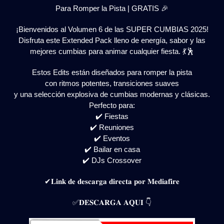
Para Romper la Pista | GRATIS 🎉
¡Bienvenidos al Volumen 6 de las SUPER CUMBIAS 2025!
Disfruta este Extended Pack lleno de energía, sabor y las
mejores cumbias para animar cualquier fiesta. 💃🕺
Estos Edits están diseñados para romper la pista
con ritmos potentes, transiciones suaves
y una selección explosiva de cumbias modernas y clásicas.
Perfecto para:
✔️ Fiestas
✔️ Reuniones
✔️ Eventos
✔️ Bailar en casa
✔️ DJs Crossover
✔𝐋𝐢𝐧𝐤 𝐝𝐞 𝐝𝐞𝐬𝐜𝐚𝐫𝐠𝐚 𝐝𝐢𝐫𝐞𝐜𝐭𝐚 𝐩𝐨𝐫 𝐌𝐞𝐝𝐢𝐚𝐟𝐢𝐫𝐞
✅𝐃𝐄𝐒𝐂𝐀𝐑𝐆𝐀 𝐀𝐐𝐔𝐈 👇