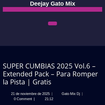
Skip
Deejay Gato Mix
to
content
Open
Menu
SUPER CUMBIAS 2025 Vol.6 –
Extended Pack – Para Romper
la Pista | Gratis
21
SUPER
21 de noviembre de 2025
|
Gato Mix Dj
|
de
CUMBIAS
0 Comment
|
21:12
noviembre
2025