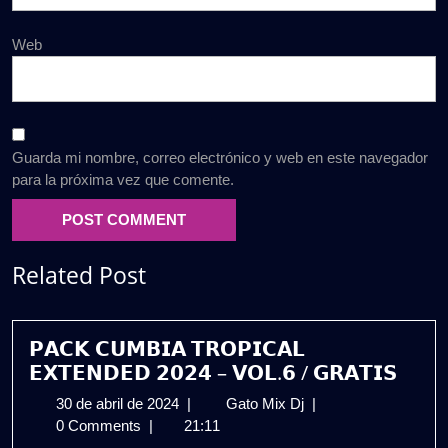
Web
Guarda mi nombre, correo electrónico y web en este navegador
para la próxima vez que comente.
Related Post
𝗣𝗔𝗖𝗞 𝗖𝗨𝗠𝗕𝗜𝗔 𝗧𝗥𝗢𝗣𝗜𝗖𝗔𝗟
𝗘𝗫𝗧𝗘𝗡𝗗𝗘𝗗 𝟮𝟬𝟮𝟰 – 𝗩𝗢𝗟.𝟲 / 𝗚𝗥𝗔𝗧𝗜𝗦
30
𝗣𝗔𝗖𝗞
30 de abril de 2024
|
Gato Mix Dj
|
de
𝗖𝗨𝗠𝗕𝗜𝗔
0 Comments
|
21:11
abril
𝗧𝗥𝗢𝗣𝗜𝗖𝗔𝗟