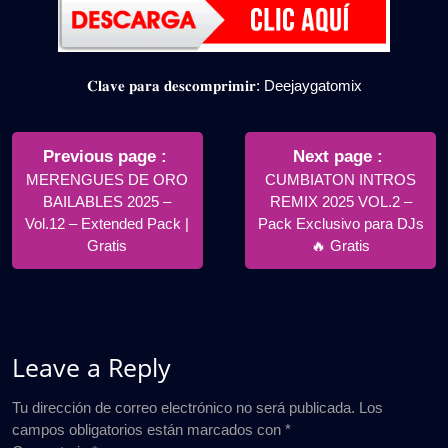
𝐂𝐥𝐚𝐯𝐞 𝐩𝐚𝐫𝐚 𝐝𝐞𝐬𝐜𝐨𝐦𝐩𝐫𝐢𝐦𝐢𝐫: Deejaygatomix
Navegación
de
Older
Newer
Previous page
Next page
Posts
Posts
MERENGUES DE ORO
CUMBIATON INTROS
entradas
BAILABLES 2025 –
REMIX 2025 VOL.2 –
Vol.12 – Extended Pack |
Pack Exclusivo para DJs
Gratis
🔥 Gratis
Leave a Reply
Tu dirección de correo electrónico no será publicada.
Los
campos obligatorios están marcados con
*