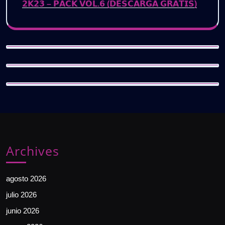
𝟮𝗞𝟮𝟯 – 𝗣𝗔𝗖𝗞 𝗩𝗢𝗟.𝟲 (𝗗𝗘𝗦𝗖𝗔𝗥𝗚𝗔 𝗚𝗥𝗔𝗧𝗜𝗦)
Archives
agosto 2026
julio 2026
junio 2026