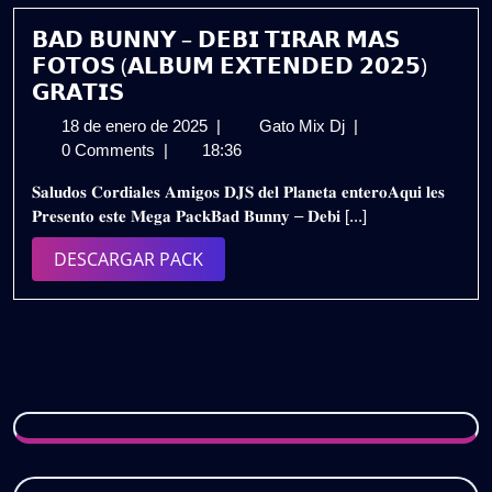
𝗚𝗥𝗔𝗧𝗜𝗦
𝗕𝗔𝗗 𝗕𝗨𝗡𝗡𝗬 – 𝗗𝗘𝗕𝗜 𝗧𝗜𝗥𝗔𝗥 𝗠𝗔𝗦
𝗙𝗢𝗧𝗢𝗦 (𝗔𝗟𝗕𝗨𝗠 𝗘𝗫𝗧𝗘𝗡𝗗𝗘𝗗 𝟮𝟬𝟮𝟱)
𝗚𝗥𝗔𝗧𝗜𝗦
18
𝗕𝗔𝗗
18 de enero de 2025
|
Gato Mix Dj
|
de
𝗕𝗨𝗡𝗡𝗬
0 Comments
|
18:36
enero
–
𝐒𝐚𝐥𝐮𝐝𝐨𝐬 𝐂𝐨𝐫𝐝𝐢𝐚𝐥𝐞𝐬 𝐀𝐦𝐢𝐠𝐨𝐬 𝐃𝐉𝐒 𝐝𝐞𝐥 𝐏𝐥𝐚𝐧𝐞𝐭𝐚 𝐞𝐧𝐭𝐞𝐫𝐨𝐀𝐪𝐮𝐢 𝐥𝐞𝐬
de
𝗗𝗘𝗕𝗜
𝐏𝐫𝐞𝐬𝐞𝐧𝐭𝐨 𝐞𝐬𝐭𝐞 𝐌𝐞𝐠𝐚 𝐏𝐚𝐜𝐤𝐁𝐚𝐝 𝐁𝐮𝐧𝐧𝐲 – 𝐃𝐞𝐛𝐢 [...]
2025
𝗧𝗜𝗥𝗔𝗥
𝗠𝗔𝗦
DESCARGAR
DESCARGAR PACK
𝗙𝗢𝗧𝗢𝗦
PACK
(𝗔𝗟𝗕𝗨𝗠
𝗘𝗫𝗧𝗘𝗡𝗗𝗘𝗗
𝟮𝟬𝟮𝟱)
𝗚𝗥𝗔𝗧𝗜𝗦