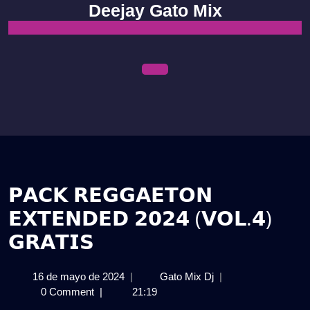
Skip
Deejay Gato Mix
to
content
Open
Menu
𝗣𝗔𝗖𝗞 𝗥𝗘𝗚𝗚𝗔𝗘𝗧𝗢𝗡
𝗘𝗫𝗧𝗘𝗡𝗗𝗘𝗗 𝟮𝟬𝟮𝟰 (𝗩𝗢𝗟.𝟰)
𝗚𝗥𝗔𝗧𝗜𝗦
16
𝗣𝗔𝗖𝗞
16 de mayo de 2024
|
Gato Mix Dj
|
de
𝗥𝗘𝗚𝗚𝗔𝗘𝗧𝗢𝗡
0 Comment
|
21:19
mayo
𝗘𝗫𝗧𝗘𝗡𝗗𝗘𝗗