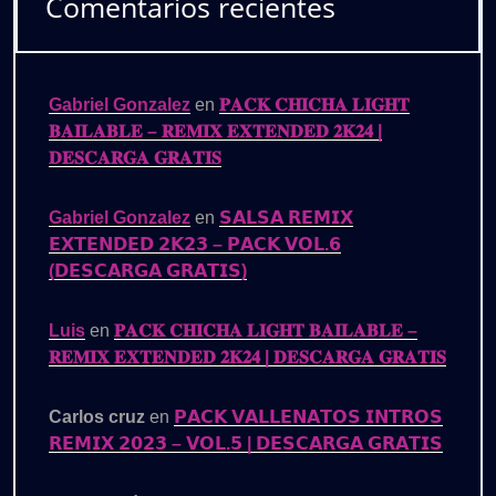
Comentarios recientes
Gabriel Gonzalez
en
𝐏𝐀𝐂𝐊 𝐂𝐇𝐈𝐂𝐇𝐀 𝐋𝐈𝐆𝐇𝐓
𝐁𝐀𝐈𝐋𝐀𝐁𝐋𝐄 – 𝐑𝐄𝐌𝐈𝐗 𝐄𝐗𝐓𝐄𝐍𝐃𝐄𝐃 𝟐𝐊𝟐𝟒 |
𝐃𝐄𝐒𝐂𝐀𝐑𝐆𝐀 𝐆𝐑𝐀𝐓𝐈𝐒
Gabriel Gonzalez
en
𝗦𝗔𝗟𝗦𝗔 𝗥𝗘𝗠𝗜𝗫
𝗘𝗫𝗧𝗘𝗡𝗗𝗘𝗗 𝟮𝗞𝟮𝟯 – 𝗣𝗔𝗖𝗞 𝗩𝗢𝗟.𝟲
(𝗗𝗘𝗦𝗖𝗔𝗥𝗚𝗔 𝗚𝗥𝗔𝗧𝗜𝗦)
Luis
en
𝐏𝐀𝐂𝐊 𝐂𝐇𝐈𝐂𝐇𝐀 𝐋𝐈𝐆𝐇𝐓 𝐁𝐀𝐈𝐋𝐀𝐁𝐋𝐄 –
𝐑𝐄𝐌𝐈𝐗 𝐄𝐗𝐓𝐄𝐍𝐃𝐄𝐃 𝟐𝐊𝟐𝟒 | 𝐃𝐄𝐒𝐂𝐀𝐑𝐆𝐀 𝐆𝐑𝐀𝐓𝐈𝐒
Carlos cruz
en
𝗣𝗔𝗖𝗞 𝗩𝗔𝗟𝗟𝗘𝗡𝗔𝗧𝗢𝗦 𝗜𝗡𝗧𝗥𝗢𝗦
𝗥𝗘𝗠𝗜𝗫 𝟮𝟬𝟮𝟯 – 𝗩𝗢𝗟.𝟱 | 𝗗𝗘𝗦𝗖𝗔𝗥𝗚𝗔 𝗚𝗥𝗔𝗧𝗜𝗦