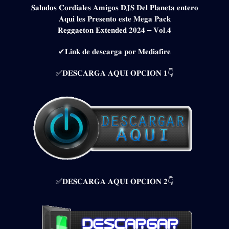
𝐒𝐚𝐥𝐮𝐝𝐨𝐬 𝐂𝐨𝐫𝐝𝐢𝐚𝐥𝐞𝐬 𝐀𝐦𝐢𝐠𝐨𝐬 𝐃𝐉𝐒 𝐃𝐞𝐥 𝐏𝐥𝐚𝐧𝐞𝐭𝐚 𝐞𝐧𝐭𝐞𝐫𝐨
𝐀𝐪𝐮𝐢 𝐥𝐞𝐬 𝐏𝐫𝐞𝐬𝐞𝐧𝐭𝐨 𝐞𝐬𝐭𝐞 𝐌𝐞𝐠𝐚 𝐏𝐚𝐜𝐤
𝐑𝐞𝐠𝐠𝐚𝐞𝐭𝐨𝐧 𝐄𝐱𝐭𝐞𝐧𝐝𝐞𝐝 𝟐𝟎𝟐𝟒 – 𝐕𝐨𝐥.𝟒
✔𝐋𝐢𝐧𝐤 𝐝𝐞 𝐝𝐞𝐬𝐜𝐚𝐫𝐠𝐚 𝐩𝐨𝐫 𝐌𝐞𝐝𝐢𝐚𝐟𝐢𝐫𝐞
✅𝐃𝐄𝐒𝐂𝐀𝐑𝐆𝐀 𝐀𝐐𝐔𝐈 𝐎𝐏𝐂𝐈𝐎𝐍 𝟏👇
✅𝐃𝐄𝐒𝐂𝐀𝐑𝐆𝐀 𝐀𝐐𝐔𝐈 𝐎𝐏𝐂𝐈𝐎𝐍 𝟐👇