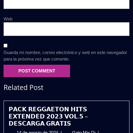
Web
Guarda mi nombre, correo electrónico y web en este navegador
para la próxima vez que comente.
Related Post
𝗣𝗔𝗖𝗞 𝗥𝗘𝗚𝗚𝗔𝗘𝗧𝗢𝗡 𝗛𝗜𝗧𝗦
𝗘𝗫𝗧𝗘𝗡𝗗𝗘𝗗 𝟮𝟬𝟮𝟯 𝗩𝗢𝗟.𝟱 –
𝗗𝗘𝗦𝗖𝗔𝗥𝗚𝗔 𝗚𝗥𝗔𝗧𝗜𝗦
14
𝗣𝗔𝗖𝗞
14 de agosto de 2024
|
Gato Mix Dj
|