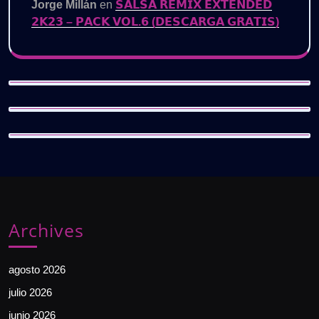
Jorge Millán
en
𝗦𝗔𝗟𝗦𝗔 𝗥𝗘𝗠𝗜𝗫 𝗘𝗫𝗧𝗘𝗡𝗗𝗘𝗗
𝟮𝗞𝟮𝟯 – 𝗣𝗔𝗖𝗞 𝗩𝗢𝗟.𝟲 (𝗗𝗘𝗦𝗖𝗔𝗥𝗚𝗔 𝗚𝗥𝗔𝗧𝗜𝗦)
Archives
agosto 2026
julio 2026
junio 2026