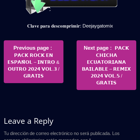
𝐂𝐥𝐚𝐯𝐞 𝐩𝐚𝐫𝐚 𝐝𝐞𝐬𝐜𝐨𝐦𝐩𝐫𝐢𝐦𝐢𝐫: Deejaygatomix
Navegación
de
Older
Newer
Previous page
Next page
𝗣𝗔𝗖𝗞
Posts
Posts
𝗣𝗔𝗖𝗞 𝗥𝗢𝗖𝗞 𝗘𝗡
𝗖𝗛𝗜𝗖𝗛𝗔
entradas
𝗘𝗦𝗣𝗔𝗡̃𝗢𝗟 – 𝗜𝗡𝗧𝗥𝗢 &
𝗘𝗖𝗨𝗔𝗧𝗢𝗥𝗜𝗔𝗡𝗔
𝗢𝗨𝗧𝗥𝗢 𝟮𝟬𝟮𝟰 𝗩𝗢𝗟.𝟯 /
𝗕𝗔𝗜𝗟𝗔𝗕𝗟𝗘 – 𝗥𝗘𝗠𝗜𝗫
𝗚𝗥𝗔𝗧𝗜𝗦
𝟮𝟬𝟮𝟰 𝗩𝗢𝗟.𝟱 /
𝗚𝗥𝗔𝗧𝗜𝗦
Leave a Reply
Tu dirección de correo electrónico no será publicada.
Los