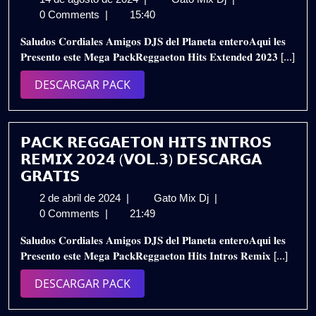
de
𝗥𝗘𝗚𝗚𝗔𝗘𝗧𝗢𝗡
0 Comments
|
15:40
agosto
𝗛𝗜𝗧𝗦
𝐒𝐚𝐥𝐮𝐝𝐨𝐬 𝐂𝐨𝐫𝐝𝐢𝐚𝐥𝐞𝐬 𝐀𝐦𝐢𝐠𝐨𝐬 𝐃𝐉𝐒 𝐝𝐞𝐥 𝐏𝐥𝐚𝐧𝐞𝐭𝐚 𝐞𝐧𝐭𝐞𝐫𝐨𝐀𝐪𝐮𝐢 𝐥𝐞𝐬
de
𝗘𝗫𝗧𝗘𝗡𝗗𝗘𝗗
𝐏𝐫𝐞𝐬𝐞𝐧𝐭𝐨 𝐞𝐬𝐭𝐞 𝐌𝐞𝐠𝐚 𝐏𝐚𝐜𝐤𝐑𝐞𝐠𝐠𝐚𝐞𝐭𝐨𝐧 𝐇𝐢𝐭𝐬 𝐄𝐱𝐭𝐞𝐧𝐝𝐞𝐝 𝟐𝟎𝟐𝟑 [...]
2024
𝟮𝟬𝟮𝟯
𝗩𝗢𝗟.𝟱
DESCARGAR
DESCARGAR PACK
–
PACK
𝗗𝗘𝗦𝗖𝗔𝗥𝗚𝗔
𝗚𝗥𝗔𝗧𝗜𝗦
𝗣𝗔𝗖𝗞 𝗥𝗘𝗚𝗚𝗔𝗘𝗧𝗢𝗡 𝗛𝗜𝗧𝗦 𝗜𝗡𝗧𝗥𝗢𝗦
𝗥𝗘𝗠𝗜𝗫 𝟮𝟬𝟮𝟰 (𝗩𝗢𝗟.𝟯) 𝗗𝗘𝗦𝗖𝗔𝗥𝗚𝗔
𝗚𝗥𝗔𝗧𝗜𝗦
2
𝗣𝗔𝗖𝗞
2 de abril de 2024
|
Gato Mix Dj
|
de
𝗥𝗘𝗚𝗚𝗔𝗘𝗧𝗢𝗡
0 Comments
|
21:49
abril
𝗛𝗜𝗧𝗦
𝐒𝐚𝐥𝐮𝐝𝐨𝐬 𝐂𝐨𝐫𝐝𝐢𝐚𝐥𝐞𝐬 𝐀𝐦𝐢𝐠𝐨𝐬 𝐃𝐉𝐒 𝐝𝐞𝐥 𝐏𝐥𝐚𝐧𝐞𝐭𝐚 𝐞𝐧𝐭𝐞𝐫𝐨𝐀𝐪𝐮𝐢 𝐥𝐞𝐬
de
𝗜𝗡𝗧𝗥𝗢𝗦
𝐏𝐫𝐞𝐬𝐞𝐧𝐭𝐨 𝐞𝐬𝐭𝐞 𝐌𝐞𝐠𝐚 𝐏𝐚𝐜𝐤𝐑𝐞𝐠𝐠𝐚𝐞𝐭𝐨𝐧 𝐇𝐢𝐭𝐬 𝐈𝐧𝐭𝐫𝐨𝐬 𝐑𝐞𝐦𝐢𝐱 [...]
2024
𝗥𝗘𝗠𝗜𝗫
𝟮𝟬𝟮𝟰
DESCARGAR
DESCARGAR PACK
(𝗩𝗢𝗟.𝟯)
PACK
𝗗𝗘𝗦𝗖𝗔𝗥𝗚𝗔