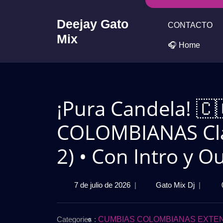
Skip
to
Deejay Gato
CONTACTO
content
Mix
🎧 Home
¡Pura Candela! 
COLOMBIANAS Clás
2) • Con Intro y 
7
¡Pura
7 de julio de 2026
|
Gato Mix Dj
|
de
Candela!
julio
🇨🇴
de
CUMBI
Categories :
CUMBIAS COLOMBIANAS EXTEN