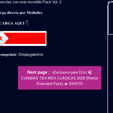
ezclas con este increíble Pack Vol. 2
𝐠𝐚 𝐝𝐢𝐫𝐞𝐜𝐭𝐚 𝐩𝐨𝐫 𝐌𝐞𝐝𝐢𝐚𝐟𝐢𝐫𝐞
𝐀𝐑𝐆𝐀 𝐀𝐐𝐔𝐈 👇
𝐞𝐬𝐜𝐨𝐦𝐩𝐫𝐢𝐦𝐢𝐫: Deejaygatomix
Newer
Next page
¡Exclusivo para DJs! 🎧
Posts
CUMBIAS TEX-MEX CLÁSICAS 2026 (Remix
Extended Pack) 🔥 GRATIS