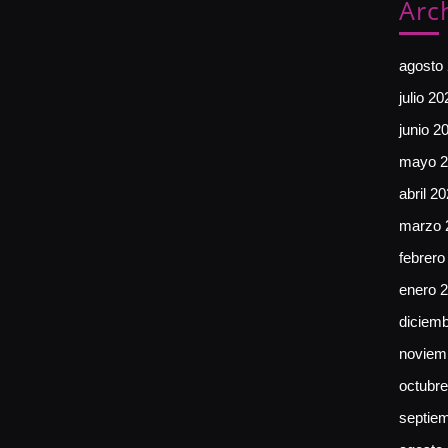
Arc
agosto
julio 20
junio 2
mayo 2
abril 2
marzo 
febrero
enero 
diciem
noviem
octubr
septie