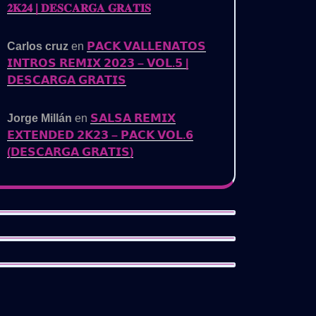
𝟐𝐊𝟐𝟒 | 𝐃𝐄𝐒𝐂𝐀𝐑𝐆𝐀 𝐆𝐑𝐀𝐓𝐈𝐒
Carlos cruz
en
𝗣𝗔𝗖𝗞 𝗩𝗔𝗟𝗟𝗘𝗡𝗔𝗧𝗢𝗦
𝗜𝗡𝗧𝗥𝗢𝗦 𝗥𝗘𝗠𝗜𝗫 𝟮𝟬𝟮𝟯 – 𝗩𝗢𝗟.𝟱 |
𝗗𝗘𝗦𝗖𝗔𝗥𝗚𝗔 𝗚𝗥𝗔𝗧𝗜𝗦
Jorge Millán
en
𝗦𝗔𝗟𝗦𝗔 𝗥𝗘𝗠𝗜𝗫
𝗘𝗫𝗧𝗘𝗡𝗗𝗘𝗗 𝟮𝗞𝟮𝟯 – 𝗣𝗔𝗖𝗞 𝗩𝗢𝗟.𝟲
(𝗗𝗘𝗦𝗖𝗔𝗥𝗚𝗔 𝗚𝗥𝗔𝗧𝗜𝗦)