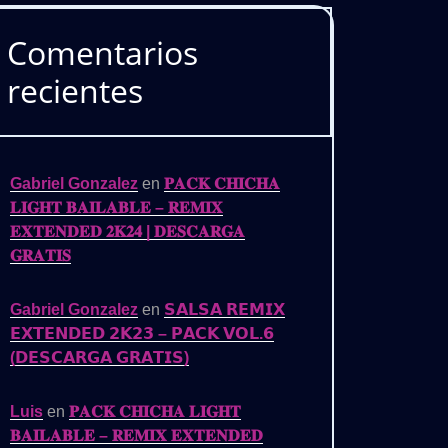
Comentarios
recientes
Gabriel Gonzalez
en
𝐏𝐀𝐂𝐊 𝐂𝐇𝐈𝐂𝐇𝐀
𝐋𝐈𝐆𝐇𝐓 𝐁𝐀𝐈𝐋𝐀𝐁𝐋𝐄 – 𝐑𝐄𝐌𝐈𝐗
𝐄𝐗𝐓𝐄𝐍𝐃𝐄𝐃 𝟐𝐊𝟐𝟒 | 𝐃𝐄𝐒𝐂𝐀𝐑𝐆𝐀
𝐆𝐑𝐀𝐓𝐈𝐒
Gabriel Gonzalez
en
𝗦𝗔𝗟𝗦𝗔 𝗥𝗘𝗠𝗜𝗫
𝗘𝗫𝗧𝗘𝗡𝗗𝗘𝗗 𝟮𝗞𝟮𝟯 – 𝗣𝗔𝗖𝗞 𝗩𝗢𝗟.𝟲
(𝗗𝗘𝗦𝗖𝗔𝗥𝗚𝗔 𝗚𝗥𝗔𝗧𝗜𝗦)
Luis
en
𝐏𝐀𝐂𝐊 𝐂𝐇𝐈𝐂𝐇𝐀 𝐋𝐈𝐆𝐇𝐓
𝐁𝐀𝐈𝐋𝐀𝐁𝐋𝐄 – 𝐑𝐄𝐌𝐈𝐗 𝐄𝐗𝐓𝐄𝐍𝐃𝐄𝐃