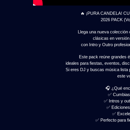
🔥 ¡PURA CANDELA! C
2026 PACK (Vol.
Llega una nueva colección
clásicas en versió
con Intro y Outro profesion
Este pack reúne grandes é
ideales para fiestas, eventos, dis
Si eres DJ y buscas música lista 
este v
🎧 ¿Qué enc
✅ Cumbias 
✅ Intros y ou
✅ Ediciones
✅ Excelen
✅ Perfecto para fi