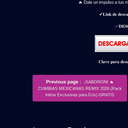
🔥 Dale un impulso a tus m
✔𝐋𝐢𝐧𝐤 𝐝𝐞 𝐝𝐞𝐬𝐜𝐚
✅𝐃𝐄𝐒
𝐂𝐥𝐚𝐯𝐞 𝐩𝐚𝐫𝐚 𝐝
Navegación
Older
Previous page
¡SABORON! 🔥
de
Posts
CUMBIAS MEXICANAS REMIX 2026 (Pack
entradas
Intros Exclusivas para DJs) GRATIS