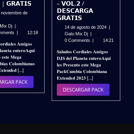
 | 𝗚𝗥𝗔𝗧𝗜𝗦
– 𝗩𝗢𝗟.𝟮 /
𝗗𝗘𝗦𝗖𝗔𝗥𝗚𝗔
 noviembre de
𝗚𝗥𝗔𝗧𝗜𝗦
𝗣𝗔𝗖𝗞
 Mix Dj
|
14
14 de agosto de 2024
|
iembre
𝗖𝗨𝗠𝗕𝗜𝗔𝗦
mments
|
12:18
𝗣𝗔𝗖𝗞
de
Gato Mix Dj
|
𝗖𝗢𝗟𝗢𝗠𝗕𝗜𝗔𝗡𝗔𝗦
𝗖𝗨𝗠𝗕𝗜𝗔
agosto
0 Comments
|
14:21
𝐨𝐫𝐝𝐢𝐚𝐥𝐞𝐬 𝐀𝐦𝐢𝐠𝐨𝐬
4
𝗘𝗫𝗧𝗘𝗡𝗗𝗘𝗗
𝗖𝗢𝗟𝗢𝗠𝗕𝗜𝗔𝗡𝗔
de
𝐚𝐧𝐞𝐭𝐚 𝐞𝐧𝐭𝐞𝐫𝐨𝐀𝐪𝐮𝐢
𝐒𝐚𝐥𝐮𝐝𝐨𝐬 𝐂𝐨𝐫𝐝𝐢𝐚𝐥𝐞𝐬 𝐀𝐦𝐢𝐠𝐨𝐬
𝟮𝟬𝟮𝟰
𝗘𝗫𝗧𝗘𝗡𝗗𝗘𝗗
2024
𝐨 𝐞𝐬𝐭𝐞 𝐌𝐞𝐠𝐚
𝐃𝐉𝐒 𝐝𝐞𝐥 𝐏𝐥𝐚𝐧𝐞𝐭𝐚 𝐞𝐧𝐭𝐞𝐫𝐨𝐀𝐪𝐮𝐢
𝗩𝗢𝗟.𝟮
𝟮𝟬𝟮𝟯
𝐢𝐚𝐬 𝐂𝐨𝐥𝐨𝐦𝐛𝐢𝐚𝐧𝐚𝐬
𝐥𝐞𝐬 𝐏𝐫𝐞𝐬𝐞𝐧𝐭𝐨 𝐞𝐬𝐭𝐞 𝐌𝐞𝐠𝐚
|
–
𝐄𝐱𝐭𝐞𝐧𝐝𝐞𝐝 [...]
𝐏𝐚𝐜𝐤𝐂𝐮𝐦𝐛𝐢𝐚 𝐂𝐨𝐥𝐨𝐦𝐛𝐢𝐚𝐧𝐚
𝗚𝗥𝗔𝗧𝗜𝗦
𝗩𝗢𝗟.𝟮
𝐄𝐱𝐭𝐞𝐧𝐝𝐞𝐝 𝟐𝟎𝟐𝟑 [...]
/
DESCARGAR
ARGAR PACK
𝗗𝗘𝗦𝗖𝗔𝗥𝗚𝗔
PACK
DESCARGAR
DESCARGAR PACK
𝗚𝗥𝗔𝗧𝗜𝗦
PACK