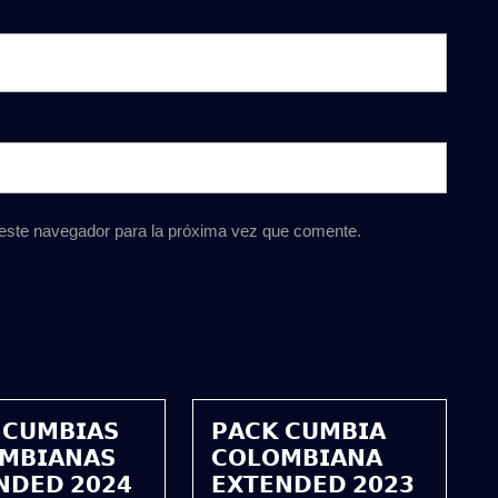
 este navegador para la próxima vez que comente.
 𝗖𝗨𝗠𝗕𝗜𝗔𝗦
𝗣𝗔𝗖𝗞 𝗖𝗨𝗠𝗕𝗜𝗔
𝗠𝗕𝗜𝗔𝗡𝗔𝗦
𝗖𝗢𝗟𝗢𝗠𝗕𝗜𝗔𝗡𝗔
𝗡𝗗𝗘𝗗 𝟮𝟬𝟮𝟰
𝗘𝗫𝗧𝗘𝗡𝗗𝗘𝗗 𝟮𝟬𝟮𝟯