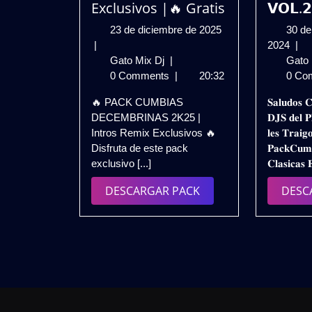
Exclusivos |🔥 Gratis
𝗩𝗢𝗟.𝟮
23
23 de diciembre de 2025
30 de
de
30
|
2024
|
PACK
diciembre
de
Gato Mix Dj
|
Gato
CUMBIAS
de
nov
0 Comments
|
20:32
0 Co
DECEMBRINAS
2025
de
🔥 PACK CUMBIAS
𝐒𝐚𝐥𝐮𝐝𝐨𝐬 𝐂
2K25
202
DECEMBRINAS 2K25 |
𝐃𝐉𝐒 𝐝𝐞𝐥 𝐏
–
Intros Remix Exclusivos 🔥
𝐥𝐞𝐬 𝐓𝐫𝐚𝐢𝐠
Intros
Disfruta de este pack
𝐏𝐚𝐜𝐤𝐂𝐮𝐦
Remix
exclusivo [...]
𝐂𝐥𝐚𝐬𝐢𝐜𝐚𝐬 
Exclusivos
|
DESCARGAR
DESCARGAR PACK
DESC
🔥
PACK
Gratis