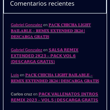
Comentarios recientes
Gabriel Gonzalez
en
𝐏𝐀𝐂𝐊 𝐂𝐇𝐈𝐂𝐇𝐀 𝐋𝐈𝐆𝐇𝐓
𝐁𝐀𝐈𝐋𝐀𝐁𝐋𝐄 – 𝐑𝐄𝐌𝐈𝐗 𝐄𝐗𝐓𝐄𝐍𝐃𝐄𝐃 𝟐𝐊𝟐𝟒 |
𝐃𝐄𝐒𝐂𝐀𝐑𝐆𝐀 𝐆𝐑𝐀𝐓𝐈𝐒
Gabriel Gonzalez
en
𝗦𝗔𝗟𝗦𝗔 𝗥𝗘𝗠𝗜𝗫
𝗘𝗫𝗧𝗘𝗡𝗗𝗘𝗗 𝟮𝗞𝟮𝟯 – 𝗣𝗔𝗖𝗞 𝗩𝗢𝗟.𝟲
(𝗗𝗘𝗦𝗖𝗔𝗥𝗚𝗔 𝗚𝗥𝗔𝗧𝗜𝗦)
Luis
en
𝐏𝐀𝐂𝐊 𝐂𝐇𝐈𝐂𝐇𝐀 𝐋𝐈𝐆𝐇𝐓 𝐁𝐀𝐈𝐋𝐀𝐁𝐋𝐄 –
𝐑𝐄𝐌𝐈𝐗 𝐄𝐗𝐓𝐄𝐍𝐃𝐄𝐃 𝟐𝐊𝟐𝟒 | 𝐃𝐄𝐒𝐂𝐀𝐑𝐆𝐀 𝐆𝐑𝐀𝐓𝐈𝐒
Carlos cruz
en
𝗣𝗔𝗖𝗞 𝗩𝗔𝗟𝗟𝗘𝗡𝗔𝗧𝗢𝗦 𝗜𝗡𝗧𝗥𝗢𝗦
𝗥𝗘𝗠𝗜𝗫 𝟮𝟬𝟮𝟯 – 𝗩𝗢𝗟.𝟱 | 𝗗𝗘𝗦𝗖𝗔𝗥𝗚𝗔 𝗚𝗥𝗔𝗧𝗜𝗦