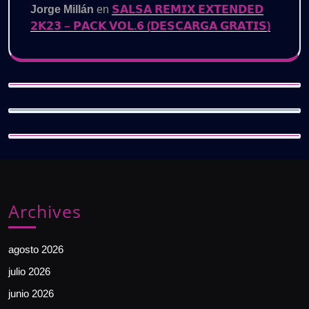
Jorge Millán
en
𝗦𝗔𝗟𝗦𝗔 𝗥𝗘𝗠𝗜𝗫 𝗘𝗫𝗧𝗘𝗡𝗗𝗘𝗗
𝟮𝗞𝟮𝟯 – 𝗣𝗔𝗖𝗞 𝗩𝗢𝗟.𝟲 (𝗗𝗘𝗦𝗖𝗔𝗥𝗚𝗔 𝗚𝗥𝗔𝗧𝗜𝗦)
Archives
agosto 2026
julio 2026
junio 2026