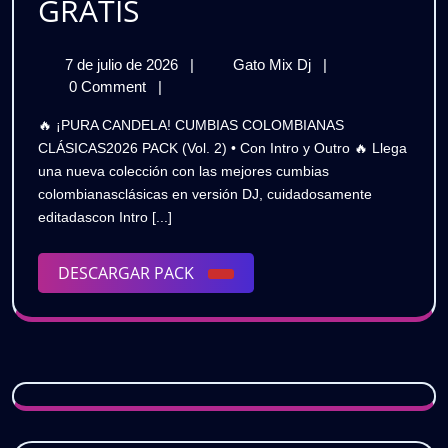
¡Pura
GRATIS
Candela!
7
¡Pura
7 de julio de 2026
|
Gato Mix Dj
|
🇨🇴
de
Candela!
0 Comment
|
CUMBIAS
julio
🇨🇴
🔥 ¡PURA CANDELA! CUMBIAS COLOMBIANAS
de
CUMBIAS
COLOMBIANAS
CLÁSICAS2026 PACK (Vol. 2) • Con Intro y Outro 🔥 Llega
2026
COLOMBIANAS
una nueva colección con las mejores cumbias
Clásicas
Clásicas
colombianasclásicas en versión DJ, cuidadosamente
2026
2026
editadascon Intro [...]
Pack
(Vol.
Pack
2)
DESCARGAR
DESCARGAR PACK
•
(Vol.
PACK
Con
2)
Intro
y
•
Outro
Con
🔥
GRATIS
Intro