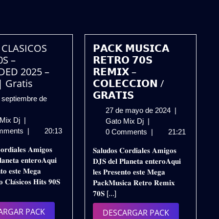
 CLASICOS
𝗣𝗔𝗖𝗞 𝗠𝗨𝗦𝗜𝗖𝗔
0S –
𝗥𝗘𝗧𝗥𝗢 𝟳𝟬𝗦
DED 2025 –
𝗥𝗘𝗠𝗜𝗫 –
| Gratis
𝗖𝗢𝗟𝗘𝗖𝗖𝗜𝗢𝗡 /
𝗚𝗥𝗔𝗧𝗜𝗦
 septiembre de
27
27 de mayo de 2024
|
RETRO
 Mix Dj
|
𝗣𝗔𝗖𝗞
de
Gato Mix Dj
|
tiembre
CLASICOS
mments
|
20:13
𝗠𝗨𝗦𝗜𝗖𝗔
mayo
0 Comments
|
21:21
HITS
𝗥𝗘𝗧𝗥𝗢
de
𝐨𝐫𝐝𝐢𝐚𝐥𝐞𝐬 𝐀𝐦𝐢𝐠𝐨𝐬
𝐒𝐚𝐥𝐮𝐝𝐨𝐬 𝐂𝐨𝐫𝐝𝐢𝐚𝐥𝐞𝐬 𝐀𝐦𝐢𝐠𝐨𝐬
5
90S
𝟳𝟬𝗦
2024
𝐚𝐧𝐞𝐭𝐚 𝐞𝐧𝐭𝐞𝐫𝐨𝐀𝐪𝐮𝐢
𝐃𝐉𝐒 𝐝𝐞𝐥 𝐏𝐥𝐚𝐧𝐞𝐭𝐚 𝐞𝐧𝐭𝐞𝐫𝐨𝐀𝐪𝐮𝐢
–
𝗥𝗘𝗠𝗜𝗫
𝐧𝐭𝐨 𝐞𝐬𝐭𝐞 𝐌𝐞𝐠𝐚
𝐥𝐞𝐬 𝐏𝐫𝐞𝐬𝐞𝐧𝐭𝐨 𝐞𝐬𝐭𝐞 𝐌𝐞𝐠𝐚
EXTENDED
–
 𝐂𝐥𝐚́𝐬𝐢𝐜𝐨𝐬 𝐇𝐢𝐭𝐬 𝟗𝟎𝐒
𝐏𝐚𝐜𝐤𝐌𝐮𝐬𝐢𝐜𝐚 𝐑𝐞𝐭𝐫𝐨 𝐑𝐞𝐦𝐢𝐱
2025
𝗖𝗢𝗟𝗘𝗖𝗖𝗜𝗢𝗡
𝟕𝟎𝐒 [...]
–
/
VOL.2
𝗚𝗥𝗔𝗧𝗜𝗦
DESCARGAR
ARGAR PACK
DESCARGAR
DESCARGAR PACK
|