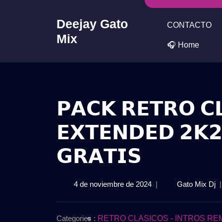
Skip
to
Deejay Gato
CONTACTO
content
Mix
🎧 Home
𝗣𝗔𝗖𝗞 𝗥𝗘𝗧𝗥𝗢 𝗖
𝗘𝗫𝗧𝗘𝗡𝗗𝗘𝗗 𝟮𝗞𝟮
𝗚𝗥𝗔𝗧𝗜𝗦
4
𝗣
4 de noviembre de 2024
|
Gato Mix Dj
de
𝗥
noviembre
𝗖
de
𝗘
Categories :
RETRO CLASICOS - INTROS REM