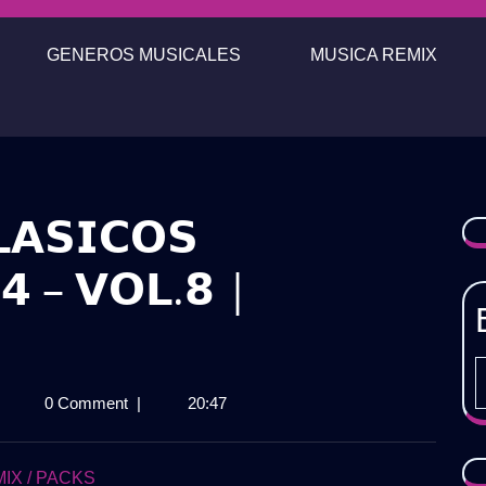
GENEROS MUSICALES
MUSICA REMIX
𝗔𝗦𝗜𝗖𝗢𝗦
𝟰 – 𝗩𝗢𝗟.𝟴 |
𝗔𝗖𝗞
|
0 Comment
|
20:47
𝗘𝗧𝗥𝗢
𝗟𝗔𝗦𝗜𝗖𝗢𝗦
𝗫𝗧𝗘𝗡𝗗𝗘𝗗
IX / PACKS