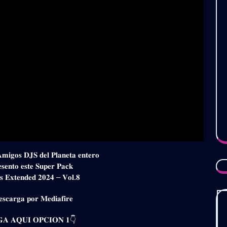
𝐀𝐦𝐢𝐠𝐨𝐬 𝐃𝐉𝐒 𝐝𝐞𝐥 𝐏𝐥𝐚𝐧𝐞𝐭𝐚 𝐞𝐧𝐭𝐞𝐫𝐨
𝐬𝐞𝐧𝐭𝐨 𝐞𝐬𝐭𝐞 𝐒𝐮𝐩𝐞𝐫 𝐏𝐚𝐜𝐤
𝐨𝐬 𝐄𝐱𝐭𝐞𝐧𝐝𝐞𝐝 𝟐𝟎𝟐𝟒 – 𝐕𝐨𝐥.𝟖
𝐬𝐜𝐚𝐫𝐠𝐚 𝐩𝐨𝐫 𝐌𝐞𝐝𝐢𝐚𝐟𝐢𝐫𝐞
𝐀 𝐀𝐐𝐔𝐈 𝐎𝐏𝐂𝐈𝐎𝐍 𝟏👇