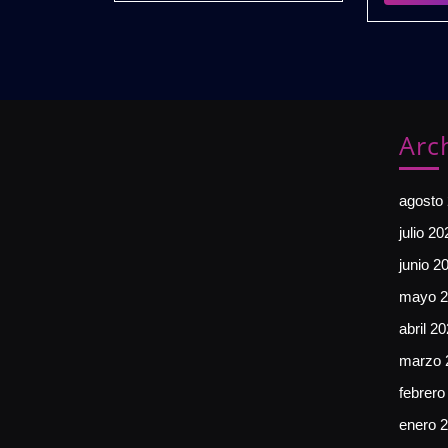
Intros
Exclusivos
para
DJs
🎧
GRATIS
Arc
agosto
julio 20
junio 2
mayo 2
abril 2
marzo 
febrero
enero 