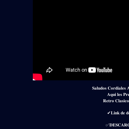
𝐒𝐚𝐥𝐮𝐝𝐨𝐬 𝐂𝐨𝐫𝐝𝐢𝐚𝐥𝐞𝐬 
𝐀𝐪𝐮𝐢 𝐥𝐞𝐬 𝐏𝐫
𝐑𝐞𝐭𝐫𝐨 𝐂𝐥𝐚𝐬𝐢𝐜
✔𝐋𝐢𝐧𝐤 𝐝𝐞 𝐝𝐞
✅𝐃𝐄𝐒𝐂𝐀𝐑𝐆