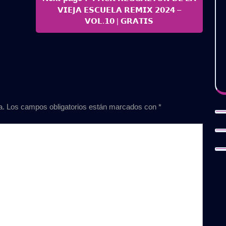
Posts
𝗩𝗜𝗘𝗝𝗔 𝗘𝗦𝗖𝗨𝗘𝗟𝗔 𝗥𝗘𝗠𝗜𝗫 𝟮𝟬𝟮𝟰 –
𝗩𝗢𝗟.𝟭𝟬 | 𝗚𝗥𝗔𝗧𝗜𝗦
a.
Los campos obligatorios están marcados con
*