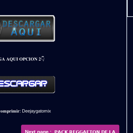
𝐀 𝐀𝐐𝐔𝐈 𝐎𝐏𝐂𝐈𝐎𝐍 𝟐👇
𝐞𝐬𝐜𝐨𝐦𝐩𝐫𝐢𝐦𝐢𝐫: Deejaygatomix
Newer
Next page
𝗣𝗔𝗖𝗞 𝗥𝗘𝗚𝗚𝗔𝗘𝗧𝗢𝗡 𝗗𝗘 𝗟𝗔