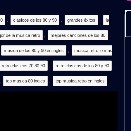
𝗞𝟮𝟰
𝗢𝗟.𝟴
80
,
clasicos de los 80 y 90
,
grandes éxitos
,
la
𝗥𝗔𝗧𝗜𝗦
jor de la música retro
,
mejores canciones de los 80
,
musica de los 80 y 90 en ingles
,
musica retro lo mas
retro clasicos 70 80 90
,
retro clasicos de los 80 y 90
,
,
top musica 80 ingles
,
top musica retro en ingles