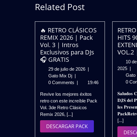
Related Post
🔥 RETRO CLÁSICOS
RETRO
REMIX 2026 | Pack
HITS 9
Vol. 3 | Intros
EXTEN
Exclusivos para DJs
VOL.2 
🎧 GRATIS
10 de
10
2025
|
29
29 de julio de 2026
|
de
Gato
🔥
de
Gato Mix Dj
|
sep
0 Co
RETRO
julio
0 Comments
|
19:46
de
CLÁSICOS
de
𝐒𝐚𝐥𝐮𝐝𝐨𝐬 𝐂
Revive los mejores éxitos
202
REMIX
2026
𝐃𝐉𝐒 𝐝𝐞𝐥 𝐏
retro con este increíble Pack
2026
𝐥𝐞𝐬 𝐏𝐫𝐞𝐬𝐞
Vol. 3de Retro Clásicos
|
𝐏𝐚𝐜𝐤𝐑𝐞𝐭𝐫
Remix 2026, [...]
Pack
[...]
Vol.
DESCARGAR
DESCARGAR PACK
3
DESC
PACK
|