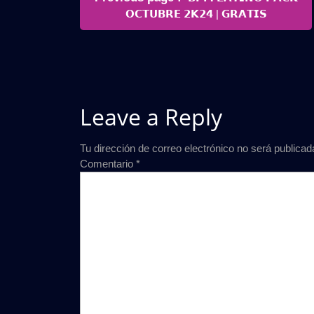
de
Posts
𝗢𝗖𝗧𝗨𝗕𝗥𝗘 𝟮𝗞𝟮𝟰 | 𝗚𝗥𝗔𝗧𝗜𝗦
entradas
Leave a Reply
Tu dirección de correo electrónico no será publicad
Comentario
*