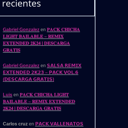
recientes
Gabriel Gonzalez
en
𝐏𝐀𝐂𝐊 𝐂𝐇𝐈𝐂𝐇𝐀
𝐋𝐈𝐆𝐇𝐓 𝐁𝐀𝐈𝐋𝐀𝐁𝐋𝐄 – 𝐑𝐄𝐌𝐈𝐗
𝐄𝐗𝐓𝐄𝐍𝐃𝐄𝐃 𝟐𝐊𝟐𝟒 | 𝐃𝐄𝐒𝐂𝐀𝐑𝐆𝐀
𝐆𝐑𝐀𝐓𝐈𝐒
Gabriel Gonzalez
en
𝗦𝗔𝗟𝗦𝗔 𝗥𝗘𝗠𝗜𝗫
𝗘𝗫𝗧𝗘𝗡𝗗𝗘𝗗 𝟮𝗞𝟮𝟯 – 𝗣𝗔𝗖𝗞 𝗩𝗢𝗟.𝟲
(𝗗𝗘𝗦𝗖𝗔𝗥𝗚𝗔 𝗚𝗥𝗔𝗧𝗜𝗦)
Luis
en
𝐏𝐀𝐂𝐊 𝐂𝐇𝐈𝐂𝐇𝐀 𝐋𝐈𝐆𝐇𝐓
𝐁𝐀𝐈𝐋𝐀𝐁𝐋𝐄 – 𝐑𝐄𝐌𝐈𝐗 𝐄𝐗𝐓𝐄𝐍𝐃𝐄𝐃
𝟐𝐊𝟐𝟒 | 𝐃𝐄𝐒𝐂𝐀𝐑𝐆𝐀 𝐆𝐑𝐀𝐓𝐈𝐒
Carlos cruz
en
𝗣𝗔𝗖𝗞 𝗩𝗔𝗟𝗟𝗘𝗡𝗔𝗧𝗢𝗦