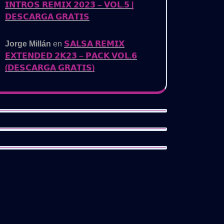
𝗜𝗡𝗧𝗥𝗢𝗦 𝗥𝗘𝗠𝗜𝗫 𝟮𝟬𝟮𝟯 – 𝗩𝗢𝗟.𝟱 |
𝗗𝗘𝗦𝗖𝗔𝗥𝗚𝗔 𝗚𝗥𝗔𝗧𝗜𝗦
Jorge Millán
en
𝗦𝗔𝗟𝗦𝗔 𝗥𝗘𝗠𝗜𝗫
𝗘𝗫𝗧𝗘𝗡𝗗𝗘𝗗 𝟮𝗞𝟮𝟯 – 𝗣𝗔𝗖𝗞 𝗩𝗢𝗟.𝟲
(𝗗𝗘𝗦𝗖𝗔𝗥𝗚𝗔 𝗚𝗥𝗔𝗧𝗜𝗦)