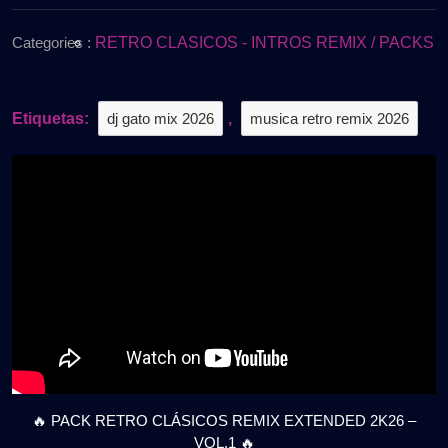
de
REMIX
2026
EXTENDED
Categories :
RETRO CLASICOS - INTROS REMIX / PACKS
2K26
–
VOL.1
Etiquetas:
dj gato mix 2026
,
musica retro remix 2026
|
Gratis
🔥 PACK RETRO CLÁSICOS REMIX EXTENDED 2K26 –
VOL.1 🔥