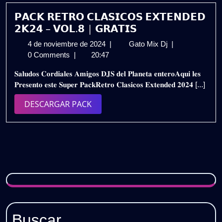
VOL.2
|
𝗣𝗔𝗖𝗞 𝗥𝗘𝗧𝗥𝗢 𝗖𝗟𝗔𝗦𝗜𝗖𝗢𝗦 𝗘𝗫𝗧𝗘𝗡𝗗𝗘𝗗
Gratis
𝟮𝗞𝟮𝟰 – 𝗩𝗢𝗟.𝟴 | 𝗚𝗥𝗔𝗧𝗜𝗦
4
𝗣𝗔𝗖𝗞
4 de noviembre de 2024
|
Gato Mix Dj
|
de
𝗥𝗘𝗧𝗥𝗢
0 Comments
|
20:47
noviembre
𝗖𝗟𝗔𝗦𝗜𝗖𝗢𝗦
𝐒𝐚𝐥𝐮𝐝𝐨𝐬 𝐂𝐨𝐫𝐝𝐢𝐚𝐥𝐞𝐬 𝐀𝐦𝐢𝐠𝐨𝐬 𝐃𝐉𝐒 𝐝𝐞𝐥 𝐏𝐥𝐚𝐧𝐞𝐭𝐚 𝐞𝐧𝐭𝐞𝐫𝐨𝐀𝐪𝐮𝐢 𝐥𝐞𝐬
de
𝗘𝗫𝗧𝗘𝗡𝗗𝗘𝗗
𝐏𝐫𝐞𝐬𝐞𝐧𝐭𝐨 𝐞𝐬𝐭𝐞 𝐒𝐮𝐩𝐞𝐫 𝐏𝐚𝐜𝐤𝐑𝐞𝐭𝐫𝐨 𝐂𝐥𝐚𝐬𝐢𝐜𝐨𝐬 𝐄𝐱𝐭𝐞𝐧𝐝𝐞𝐝 𝟐𝟎𝟐𝟒 [...]
2024
𝟮𝗞𝟮𝟰
–
DESCARGAR
DESCARGAR PACK
𝗩𝗢𝗟.𝟴
PACK
|
𝗚𝗥𝗔𝗧𝗜𝗦
Buscar