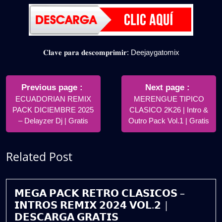
𝐂𝐥𝐚𝐯𝐞 𝐩𝐚𝐫𝐚 𝐝𝐞𝐬𝐜𝐨𝐦𝐩𝐫𝐢𝐦𝐢𝐫: Deejaygatomix
Navegación
de
Older
Newer
Previous page
Next page
Posts
Posts
ECUADORIAN REMIX
MERENGUE TIPICO
entradas
PACK DICIEMBRE 2025
CLASICO 2K26 | Intro &
– Delayzer Dj | Gratis
Outro Pack Vol.1 | Gratis
Related Post
𝗠𝗘𝗚𝗔 𝗣𝗔𝗖𝗞 𝗥𝗘𝗧𝗥𝗢 𝗖𝗟𝗔𝗦𝗜𝗖𝗢𝗦 –
𝗜𝗡𝗧𝗥𝗢𝗦 𝗥𝗘𝗠𝗜𝗫 𝟮𝟬𝟮𝟰 𝗩𝗢𝗟.𝟮 |
𝗗𝗘𝗦𝗖𝗔𝗥𝗚𝗔 𝗚𝗥𝗔𝗧𝗜𝗦