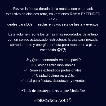
Revive la época dorada de la música con este pack
exclusivo de clásicos retro, en versiones Remix EXTENDED
2K26,
ideales para DJs, mezclas en vivo, sets de fiesta y eventos.
Este volumen reúne los temas más recordados de antaño
con un sonido actualizado, estructuras largas para mezclar
cómodamente y energía perfecta para mantener la pista
encendida 🎧💃🕺
🎶 ¿Qué encontrarás en este pack?
✅ Clásicos retro inolvidables
✅ Remixes extendidos profesionales
✅ Calidad óptima para DJs
✅ Ideal para fiestas, discotecas y eventos
✔𝐋𝐢𝐧𝐤 𝐝𝐞 𝐝𝐞𝐬𝐜𝐚𝐫𝐠𝐚 𝐝𝐢𝐫𝐞𝐜𝐭𝐚 𝐩𝐨𝐫 𝐌𝐞𝐝𝐢𝐚𝐟𝐢𝐫𝐞
✅𝐃𝐄𝐒𝐂𝐀𝐑𝐆𝐀 𝐀𝐐𝐔𝐈 👇