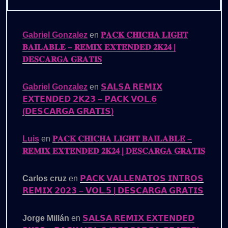
Gabriel Gonzalez
en
𝐏𝐀𝐂𝐊 𝐂𝐇𝐈𝐂𝐇𝐀 𝐋𝐈𝐆𝐇𝐓
𝐁𝐀𝐈𝐋𝐀𝐁𝐋𝐄 – 𝐑𝐄𝐌𝐈𝐗 𝐄𝐗𝐓𝐄𝐍𝐃𝐄𝐃 𝟐𝐊𝟐𝟒 |
𝐃𝐄𝐒𝐂𝐀𝐑𝐆𝐀 𝐆𝐑𝐀𝐓𝐈𝐒
Gabriel Gonzalez
en
𝗦𝗔𝗟𝗦𝗔 𝗥𝗘𝗠𝗜𝗫
𝗘𝗫𝗧𝗘𝗡𝗗𝗘𝗗 𝟮𝗞𝟮𝟯 – 𝗣𝗔𝗖𝗞 𝗩𝗢𝗟.𝟲
(𝗗𝗘𝗦𝗖𝗔𝗥𝗚𝗔 𝗚𝗥𝗔𝗧𝗜𝗦)
Luis
en
𝐏𝐀𝐂𝐊 𝐂𝐇𝐈𝐂𝐇𝐀 𝐋𝐈𝐆𝐇𝐓 𝐁𝐀𝐈𝐋𝐀𝐁𝐋𝐄 –
𝐑𝐄𝐌𝐈𝐗 𝐄𝐗𝐓𝐄𝐍𝐃𝐄𝐃 𝟐𝐊𝟐𝟒 | 𝐃𝐄𝐒𝐂𝐀𝐑𝐆𝐀 𝐆𝐑𝐀𝐓𝐈𝐒
Carlos cruz
en
𝗣𝗔𝗖𝗞 𝗩𝗔𝗟𝗟𝗘𝗡𝗔𝗧𝗢𝗦 𝗜𝗡𝗧𝗥𝗢𝗦
𝗥𝗘𝗠𝗜𝗫 𝟮𝟬𝟮𝟯 – 𝗩𝗢𝗟.𝟱 | 𝗗𝗘𝗦𝗖𝗔𝗥𝗚𝗔 𝗚𝗥𝗔𝗧𝗜𝗦
Jorge Millán
en
𝗦𝗔𝗟𝗦𝗔 𝗥𝗘𝗠𝗜𝗫 𝗘𝗫𝗧𝗘𝗡𝗗𝗘𝗗