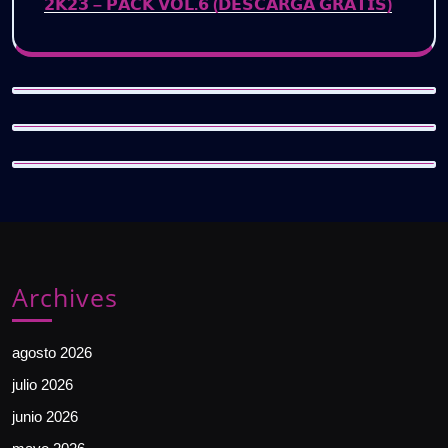
𝟮𝗞𝟮𝟯 – 𝗣𝗔𝗖𝗞 𝗩𝗢𝗟.𝟲 (𝗗𝗘𝗦𝗖𝗔𝗥𝗚𝗔 𝗚𝗥𝗔𝗧𝗜𝗦)
Archives
agosto 2026
julio 2026
junio 2026