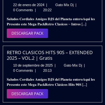
22
𝗠𝗘𝗚𝗔
22 de enero de 2024
|
Gato Mix Dj
|
de
𝗣𝗔𝗖𝗞
0 Comments
|
20:22
enero
𝗥𝗘𝗧𝗥𝗢
𝐒𝐚𝐥𝐮𝐝𝐨𝐬 𝐂𝐨𝐫𝐝𝐢𝐚𝐥𝐞𝐬 𝐀𝐦𝐢𝐠𝐨𝐬 𝐃𝐉𝐒 𝐝𝐞𝐥 𝐏𝐥𝐚𝐧𝐞𝐭𝐚 𝐞𝐧𝐭𝐞𝐫𝐨𝐀𝐪𝐮𝐢 𝐥𝐞𝐬
de
𝗖𝗟𝗔𝗦𝗜𝗖𝗢𝗦
𝐏𝐫𝐞𝐬𝐞𝐧𝐭𝐨 𝐞𝐬𝐭𝐞 𝐌𝐞𝐠𝐚 𝐏𝐚𝐜𝐤𝐑𝐞𝐭𝐫𝐨 𝐂𝐥𝐚𝐬𝐢𝐜𝐨𝐬 – 𝐈𝐧𝐭𝐫𝐨𝐬 [...]
2024
–
𝗜𝗡𝗧𝗥𝗢𝗦
DESCARGAR
DESCARGAR PACK
𝗥𝗘𝗠𝗜𝗫
PACK
𝟮𝟬𝟮𝟰
𝗩𝗢𝗟.𝟮
|
RETRO CLASICOS HITS 90S – EXTENDED
𝗗𝗘𝗦𝗖𝗔𝗥𝗚𝗔
2025 – VOL.2 | Gratis
𝗚𝗥𝗔𝗧𝗜𝗦
10
RETRO
10 de septiembre de 2025
|
Gato Mix Dj
|
de
CLASICOS
0 Comments
|
20:13
septiembre
HITS
𝐒𝐚𝐥𝐮𝐝𝐨𝐬 𝐂𝐨𝐫𝐝𝐢𝐚𝐥𝐞𝐬 𝐀𝐦𝐢𝐠𝐨𝐬 𝐃𝐉𝐒 𝐝𝐞𝐥 𝐏𝐥𝐚𝐧𝐞𝐭𝐚 𝐞𝐧𝐭𝐞𝐫𝐨𝐀𝐪𝐮𝐢 𝐥𝐞𝐬
de
90S
𝐏𝐫𝐞𝐬𝐞𝐧𝐭𝐨 𝐞𝐬𝐭𝐞 𝐌𝐞𝐠𝐚 𝐏𝐚𝐜𝐤𝐑𝐞𝐭𝐫𝐨 𝐂𝐥𝐚́𝐬𝐢𝐜𝐨𝐬 𝐇𝐢𝐭𝐬 𝟗𝟎𝐒 [...]
2025
–
EXTENDED
DESCARGAR
DESCARGAR PACK
2025
PACK
–