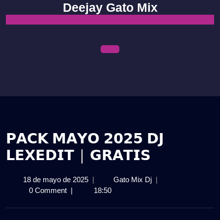
Skip
Deejay Gato Mix
to
content
Open
Menu
𝗣𝗔𝗖𝗞 𝗠𝗔𝗬𝗢 𝟮𝟬𝟮𝟱 𝗗𝗝
𝗟𝗘𝗫𝗘𝗗𝗜𝗧 | 𝗚𝗥𝗔𝗧𝗜𝗦
18
𝗣𝗔𝗖𝗞
18 de mayo de 2025
|
Gato Mix Dj
|
de
𝗠𝗔𝗬𝗢
0 Comment
|
18:50
mayo
𝟮𝟬𝟮𝟱
de
𝗗𝗝