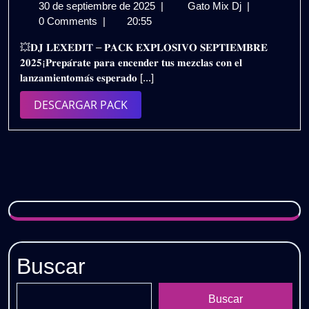
30
DJ
30 de septiembre de 2025
|
Gato Mix Dj
|
de
LEXEDIT
0 Comments
|
20:55
septiembre
–
💥𝐃𝐉 𝐋𝐄𝐗𝐄𝐃𝐈𝐓 – 𝐏𝐀𝐂𝐊 𝐄𝐗𝐏𝐋𝐎𝐒𝐈𝐕𝐎 𝐒𝐄𝐏𝐓𝐈𝐄𝐌𝐁𝐑𝐄
de
PACK
𝟐𝟎𝟐𝟓¡𝐏𝐫𝐞𝐩𝐚́𝐫𝐚𝐭𝐞 𝐩𝐚𝐫𝐚 𝐞𝐧𝐜𝐞𝐧𝐝𝐞𝐫 𝐭𝐮𝐬 𝐦𝐞𝐳𝐜𝐥𝐚𝐬 𝐜𝐨𝐧 𝐞𝐥
2025
EXPLOSIVO
𝐥𝐚𝐧𝐳𝐚𝐦𝐢𝐞𝐧𝐭𝐨𝐦𝐚́𝐬 𝐞𝐬𝐩𝐞𝐫𝐚𝐝𝐨 [...]
SEPTIEMBR
2025
DESCARGAR
DESCARGAR PACK
🔥
PACK
Gratis
Buscar
Buscar