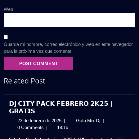
Web
Guarda mi nombre, correo electrónico y web en este navegador
para la próxima vez que comente.
Related Post
𝗗𝗝 𝗖𝗜𝗧𝗬 𝗣𝗔𝗖𝗞 𝗙𝗘𝗕𝗥𝗘𝗥𝗢 𝟮𝗞𝟮𝟱 |
𝗚𝗥𝗔𝗧𝗜𝗦
23
𝗗𝗝
23 de febrero de 2025
|
Gato Mix Dj
|
de
𝗖𝗜𝗧𝗬
0 Comments
|
18:19
febrero
𝗣𝗔𝗖𝗞