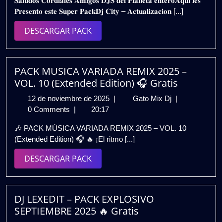
𝐒𝐚𝐥𝐮𝐝𝐨𝐬 𝐂𝐨𝐫𝐝𝐢𝐚𝐥𝐞𝐬 𝐀𝐦𝐢𝐠𝐨𝐬 𝐃𝐉𝐒 𝐝𝐞𝐥 𝐏𝐥𝐚𝐧𝐞𝐭𝐚 𝐞𝐧𝐭𝐞𝐫𝐨𝐀𝐪𝐮𝐢 𝐥𝐞𝐬
de
𝗙𝗘𝗕𝗥𝗘𝗥𝗢
𝐏𝐫𝐞𝐬𝐞𝐧𝐭𝐨 𝐞𝐬𝐭𝐞 𝐒𝐮𝐩𝐞𝐫 𝐏𝐚𝐜𝐤𝐃𝐣 𝐂𝐢𝐭𝐲 – 𝐀𝐜𝐭𝐮𝐚𝐥𝐢𝐳𝐚𝐜𝐢𝐨𝐧 [...]
2025
𝟮𝗞𝟮𝟱
|
DESCARGAR
DESCARGAR PACK
𝗚𝗥𝗔𝗧𝗜𝗦
PACK
PACK MUSICA VARIADA REMIX 2025 –
VOL. 10 (Extended Edition) 🎧 Gratis
12
PACK
12 de noviembre de 2025
|
Gato Mix Dj
|
de
MUSICA
0 Comments
|
20:17
noviembre
VARIADA
🎶 PACK MÚSICA VARIADA REMIX 2025 – VOL. 10
de
REMIX
(Extended Edition) 🎧 🔥 ¡El ritmo [...]
2025
2025
–
DESCARGAR
DESCARGAR PACK
VOL.
PACK
10
(Extended
Edition)
DJ LEXEDIT – PACK EXPLOSIVO
🎧
SEPTIEMBRE 2025 🔥 Gratis
Gratis