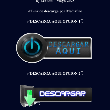
𝐃𝐣 𝐋𝐞𝐱𝐞𝐝𝐢𝐭 – 𝐌𝐚𝐲𝐨 𝟐𝟎𝟐𝟓
✔𝐋𝐢𝐧𝐤 𝐝𝐞 𝐝𝐞𝐬𝐜𝐚𝐫𝐠𝐚 𝐩𝐨𝐫 𝐌𝐞𝐝𝐢𝐚𝐟𝐢𝐫𝐞
✅𝐃𝐄𝐒𝐂𝐀𝐑𝐆𝐀 𝐀𝐐𝐔𝐈 𝐎𝐏𝐂𝐈𝐎𝐍 𝟏👇
✅𝐃𝐄𝐒𝐂𝐀𝐑𝐆𝐀 𝐀𝐐𝐔𝐈 𝐎𝐏𝐂𝐈𝐎𝐍 𝟐👇