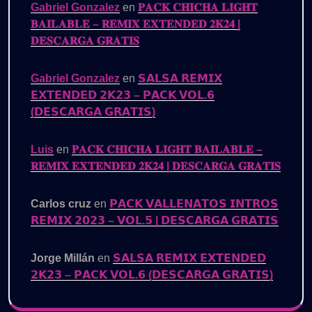
Gabriel Gonzalez
en
𝐏𝐀𝐂𝐊 𝐂𝐇𝐈𝐂𝐇𝐀 𝐋𝐈𝐆𝐇𝐓
𝐁𝐀𝐈𝐋𝐀𝐁𝐋𝐄 – 𝐑𝐄𝐌𝐈𝐗 𝐄𝐗𝐓𝐄𝐍𝐃𝐄𝐃 𝟐𝐊𝟐𝟒 |
𝐃𝐄𝐒𝐂𝐀𝐑𝐆𝐀 𝐆𝐑𝐀𝐓𝐈𝐒
Gabriel Gonzalez
en
𝗦𝗔𝗟𝗦𝗔 𝗥𝗘𝗠𝗜𝗫
𝗘𝗫𝗧𝗘𝗡𝗗𝗘𝗗 𝟮𝗞𝟮𝟯 – 𝗣𝗔𝗖𝗞 𝗩𝗢𝗟.𝟲
(𝗗𝗘𝗦𝗖𝗔𝗥𝗚𝗔 𝗚𝗥𝗔𝗧𝗜𝗦)
Luis
en
𝐏𝐀𝐂𝐊 𝐂𝐇𝐈𝐂𝐇𝐀 𝐋𝐈𝐆𝐇𝐓 𝐁𝐀𝐈𝐋𝐀𝐁𝐋𝐄 –
𝐑𝐄𝐌𝐈𝐗 𝐄𝐗𝐓𝐄𝐍𝐃𝐄𝐃 𝟐𝐊𝟐𝟒 | 𝐃𝐄𝐒𝐂𝐀𝐑𝐆𝐀 𝐆𝐑𝐀𝐓𝐈𝐒
Carlos cruz
en
𝗣𝗔𝗖𝗞 𝗩𝗔𝗟𝗟𝗘𝗡𝗔𝗧𝗢𝗦 𝗜𝗡𝗧𝗥𝗢𝗦
𝗥𝗘𝗠𝗜𝗫 𝟮𝟬𝟮𝟯 – 𝗩𝗢𝗟.𝟱 | 𝗗𝗘𝗦𝗖𝗔𝗥𝗚𝗔 𝗚𝗥𝗔𝗧𝗜𝗦
Jorge Millán
en
𝗦𝗔𝗟𝗦𝗔 𝗥𝗘𝗠𝗜𝗫 𝗘𝗫𝗧𝗘𝗡𝗗𝗘𝗗
𝟮𝗞𝟮𝟯 – 𝗣𝗔𝗖𝗞 𝗩𝗢𝗟.𝟲 (𝗗𝗘𝗦𝗖𝗔𝗥𝗚𝗔 𝗚𝗥𝗔𝗧𝗜𝗦)