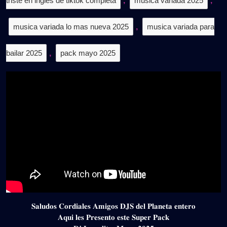
triste en ingles de tiktok completa
,
musica variada 2025
,
musica variada lo mas nueva 2025
,
musica variada para
bailar 2025
,
pack mayo 2025
𝐒𝐚𝐥𝐮𝐝𝐨𝐬 𝐂𝐨𝐫𝐝𝐢𝐚𝐥𝐞𝐬 𝐀𝐦𝐢𝐠𝐨𝐬 𝐃𝐉𝐒 𝐝𝐞𝐥 𝐏𝐥𝐚𝐧𝐞𝐭𝐚 𝐞𝐧𝐭𝐞𝐫𝐨
𝐀𝐪𝐮𝐢 𝐥𝐞𝐬 𝐏𝐫𝐞𝐬𝐞𝐧𝐭𝐨 𝐞𝐬𝐭𝐞 𝐒𝐮𝐩𝐞𝐫 𝐏𝐚𝐜𝐤