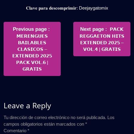
𝐂𝐥𝐚𝐯𝐞 𝐩𝐚𝐫𝐚 𝐝𝐞𝐬𝐜𝐨𝐦𝐩𝐫𝐢𝐦𝐢𝐫: Deejaygatomix
Navegación
de
Older
Newer
Previous page
Next page
𝗣𝗔𝗖𝗞
Posts
Posts
𝗠𝗘𝗥𝗘𝗡𝗚𝗨𝗘𝗦
𝗥𝗘𝗚𝗚𝗔𝗘𝗧𝗢𝗡 𝗛𝗜𝗧𝗦
entradas
𝗕𝗔𝗜𝗟𝗔𝗕𝗟𝗘𝗦
𝗘𝗫𝗧𝗘𝗡𝗗𝗘𝗗 𝟮𝟬𝟮𝟱 –
𝗖𝗟𝗔𝗦𝗜𝗖𝗢𝗦 –
𝗩𝗢𝗟.𝟰 | 𝗚𝗥𝗔𝗧𝗜𝗦
𝗘𝗫𝗧𝗘𝗡𝗗𝗘𝗗 𝟮𝟬𝟮𝟱
𝗣𝗔𝗖𝗞 𝗩𝗢𝗟.𝟲 |
𝗚𝗥𝗔𝗧𝗜𝗦
Leave a Reply
Tu dirección de correo electrónico no será publicada.
Los
campos obligatorios están marcados con
*
Comentario
*