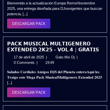
Bienvenido a la actualización Europa RemixNoviembre
de
UPDATE
2025, una entrega diseñada para DJsexigentes que buscan
2025
NOVIEMBRE
potencia, [...]
2K25
|
DESCARGAR
DESCARGAR PACK
PREMIUM
PACK
DJ
EDITS
🔥
𝗣𝗔𝗖𝗞 𝗠𝗨𝗦𝗜𝗖𝗔𝗟 𝗠𝗨𝗟𝗧𝗜𝗚𝗘𝗡𝗘𝗥𝗢
Gratis
𝗘𝗫𝗧𝗘𝗡𝗗𝗘𝗗 𝟮𝗞𝟮𝟱 – 𝗩𝗢𝗟.𝟰 | 𝗚𝗥𝗔𝗧𝗜𝗦
17
𝗣𝗔𝗖𝗞
17 de abril de 2025
|
Gato Mix Dj
|
de
𝗠𝗨𝗦𝗜𝗖𝗔𝗟
0 Comments
|
19:49
abril
𝗠𝗨𝗟𝗧𝗜𝗚𝗘𝗡𝗘𝗥𝗢
𝐒𝐚𝐥𝐮𝐝𝐨𝐬 𝐂𝐨𝐫𝐝𝐢𝐚𝐥𝐞𝐬 𝐀𝐦𝐢𝐠𝐨𝐬 𝐃𝐉𝐒 𝐝𝐞𝐥 𝐏𝐥𝐚𝐧𝐞𝐭𝐚 𝐞𝐧𝐭𝐞𝐫𝐨𝐀𝐪𝐮𝐢 𝐥𝐞𝐬
de
𝗘𝗫𝗧𝗘𝗡𝗗𝗘𝗗
𝐓𝐫𝐚𝐢𝐠𝐨 𝐞𝐬𝐭𝐞 𝐌𝐞𝐠𝐚 𝐏𝐚𝐜𝐤 𝐌𝐮𝐬𝐢𝐜𝐚𝐥𝐌𝐮𝐥𝐭𝐢𝐠𝐞𝐧𝐞𝐫𝐨 𝐄𝐱𝐭𝐞𝐧𝐝𝐞𝐝 𝟐𝟎𝟐𝟓
2025
𝟮𝗞𝟮𝟱
[...]
–
𝗩𝗢𝗟.𝟰
DESCARGAR
DESCARGAR PACK
|
PACK
𝗚𝗥𝗔𝗧𝗜𝗦