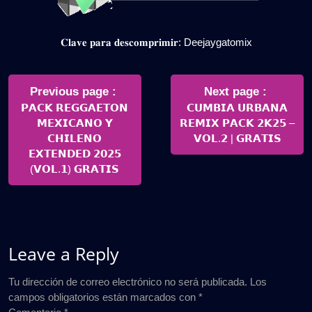
𝐂𝐥𝐚𝐯𝐞 𝐩𝐚𝐫𝐚 𝐝𝐞𝐬𝐜𝐨𝐦𝐩𝐫𝐢𝐦𝐢𝐫: Deejaygatomix
Navegación
de
Older
Newer
Previous page
Next page
Posts
Posts
𝗣𝗔𝗖𝗞 𝗥𝗘𝗚𝗚𝗔𝗘𝗧𝗢𝗡
𝗖𝗨𝗠𝗕𝗜𝗔 𝗨𝗥𝗕𝗔𝗡𝗔
entradas
𝗠𝗘𝗫𝗜𝗖𝗔𝗡𝗢 𝗬
𝗥𝗘𝗠𝗜𝗫 𝗣𝗔𝗖𝗞 𝟮𝗞𝟮𝟱 –
𝗖𝗛𝗜𝗟𝗘𝗡𝗢
𝗩𝗢𝗟.𝟮 | 𝗚𝗥𝗔𝗧𝗜𝗦
𝗘𝗫𝗧𝗘𝗡𝗗𝗘𝗗 𝟮𝟬𝟮𝟱
(𝗩𝗢𝗟.𝟭) 𝗚𝗥𝗔𝗧𝗜𝗦
Leave a Reply
Tu dirección de correo electrónico no será publicada.
Los
campos obligatorios están marcados con
*