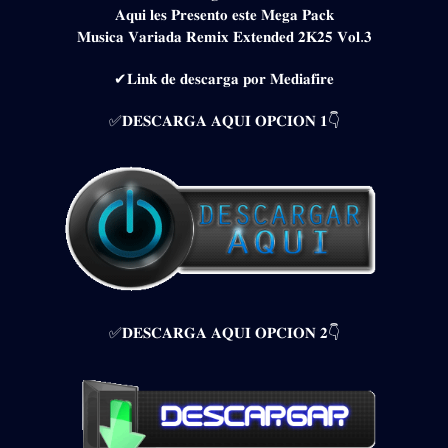
𝐀𝐪𝐮𝐢 𝐥𝐞𝐬 𝐏𝐫𝐞𝐬𝐞𝐧𝐭𝐨 𝐞𝐬𝐭𝐞 𝐌𝐞𝐠𝐚 𝐏𝐚𝐜𝐤
𝐌𝐮𝐬𝐢𝐜𝐚 𝐕𝐚𝐫𝐢𝐚𝐝𝐚 𝐑𝐞𝐦𝐢𝐱 𝐄𝐱𝐭𝐞𝐧𝐝𝐞𝐝 𝟐𝐊𝟐𝟓 𝐕𝐨𝐥.𝟑
✔𝐋𝐢𝐧𝐤 𝐝𝐞 𝐝𝐞𝐬𝐜𝐚𝐫𝐠𝐚 𝐩𝐨𝐫 𝐌𝐞𝐝𝐢𝐚𝐟𝐢𝐫𝐞
✅𝐃𝐄𝐒𝐂𝐀𝐑𝐆𝐀 𝐀𝐐𝐔𝐈 𝐎𝐏𝐂𝐈𝐎𝐍 𝟏👇
✅𝐃𝐄𝐒𝐂𝐀𝐑𝐆𝐀 𝐀𝐐𝐔𝐈 𝐎𝐏𝐂𝐈𝐎𝐍 𝟐👇