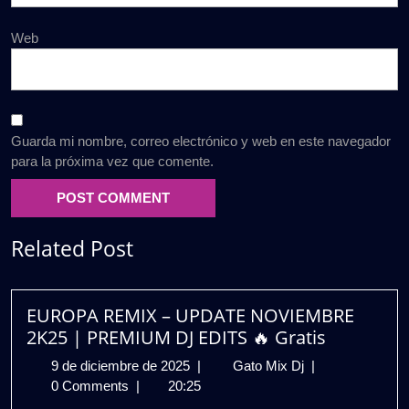
Web
Guarda mi nombre, correo electrónico y web en este navegador
para la próxima vez que comente.
Related Post
EUROPA REMIX – UPDATE NOVIEMBRE
2K25 | PREMIUM DJ EDITS 🔥 Gratis
9
EUROPA
9 de diciembre de 2025
|
Gato Mix Dj
|
de
REMIX
0 Comments
|
20:25
diciembre
–