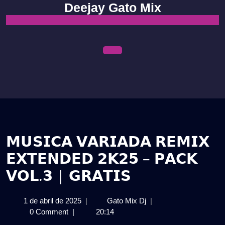
Skip
Deejay Gato Mix
to
content
Open
Menu
𝗠𝗨𝗦𝗜𝗖𝗔 𝗩𝗔𝗥𝗜𝗔𝗗𝗔 𝗥𝗘𝗠𝗜𝗫
𝗘𝗫𝗧𝗘𝗡𝗗𝗘𝗗 𝟮𝗞𝟮𝟱 – 𝗣𝗔𝗖𝗞
𝗩𝗢𝗟.𝟯 | 𝗚𝗥𝗔𝗧𝗜𝗦
1
𝗠𝗨𝗦𝗜𝗖𝗔
1 de abril de 2025
|
Gato Mix Dj
|
de
𝗩𝗔𝗥𝗜𝗔𝗗𝗔
0 Comment
|
20:14
abril
𝗥𝗘𝗠𝗜𝗫