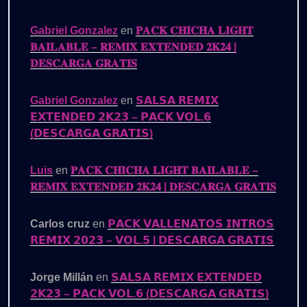
Gabriel Gonzalez
en
𝐏𝐀𝐂𝐊 𝐂𝐇𝐈𝐂𝐇𝐀 𝐋𝐈𝐆𝐇𝐓
𝐁𝐀𝐈𝐋𝐀𝐁𝐋𝐄 – 𝐑𝐄𝐌𝐈𝐗 𝐄𝐗𝐓𝐄𝐍𝐃𝐄𝐃 𝟐𝐊𝟐𝟒 |
𝐃𝐄𝐒𝐂𝐀𝐑𝐆𝐀 𝐆𝐑𝐀𝐓𝐈𝐒
Gabriel Gonzalez
en
𝗦𝗔𝗟𝗦𝗔 𝗥𝗘𝗠𝗜𝗫
𝗘𝗫𝗧𝗘𝗡𝗗𝗘𝗗 𝟮𝗞𝟮𝟯 – 𝗣𝗔𝗖𝗞 𝗩𝗢𝗟.𝟲
(𝗗𝗘𝗦𝗖𝗔𝗥𝗚𝗔 𝗚𝗥𝗔𝗧𝗜𝗦)
Luis
en
𝐏𝐀𝐂𝐊 𝐂𝐇𝐈𝐂𝐇𝐀 𝐋𝐈𝐆𝐇𝐓 𝐁𝐀𝐈𝐋𝐀𝐁𝐋𝐄 –
𝐑𝐄𝐌𝐈𝐗 𝐄𝐗𝐓𝐄𝐍𝐃𝐄𝐃 𝟐𝐊𝟐𝟒 | 𝐃𝐄𝐒𝐂𝐀𝐑𝐆𝐀 𝐆𝐑𝐀𝐓𝐈𝐒
Carlos cruz
en
𝗣𝗔𝗖𝗞 𝗩𝗔𝗟𝗟𝗘𝗡𝗔𝗧𝗢𝗦 𝗜𝗡𝗧𝗥𝗢𝗦
𝗥𝗘𝗠𝗜𝗫 𝟮𝟬𝟮𝟯 – 𝗩𝗢𝗟.𝟱 | 𝗗𝗘𝗦𝗖𝗔𝗥𝗚𝗔 𝗚𝗥𝗔𝗧𝗜𝗦
Jorge Millán
en
𝗦𝗔𝗟𝗦𝗔 𝗥𝗘𝗠𝗜𝗫 𝗘𝗫𝗧𝗘𝗡𝗗𝗘𝗗
𝟮𝗞𝟮𝟯 – 𝗣𝗔𝗖𝗞 𝗩𝗢𝗟.𝟲 (𝗗𝗘𝗦𝗖𝗔𝗥𝗚𝗔 𝗚𝗥𝗔𝗧𝗜𝗦)