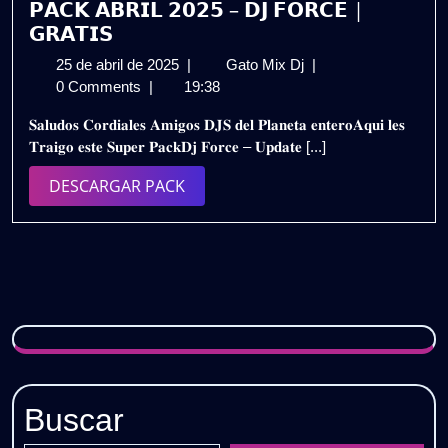
𝗣𝗔𝗖𝗞 𝗔𝗕𝗥𝗜𝗟 𝟮𝟬𝟮𝟱 – 𝗗𝗝 𝗙𝗢𝗥𝗖𝗘 |
𝗚𝗥𝗔𝗧𝗜𝗦
25
𝗣𝗔𝗖𝗞
25 de abril de 2025
|
Gato Mix Dj
|
de
𝗔𝗕𝗥𝗜𝗟
0 Comments
|
19:38
abril
𝟮𝟬𝟮𝟱
𝐒𝐚𝐥𝐮𝐝𝐨𝐬 𝐂𝐨𝐫𝐝𝐢𝐚𝐥𝐞𝐬 𝐀𝐦𝐢𝐠𝐨𝐬 𝐃𝐉𝐒 𝐝𝐞𝐥 𝐏𝐥𝐚𝐧𝐞𝐭𝐚 𝐞𝐧𝐭𝐞𝐫𝐨𝐀𝐪𝐮𝐢 𝐥𝐞𝐬
de
–
𝐓𝐫𝐚𝐢𝐠𝐨 𝐞𝐬𝐭𝐞 𝐒𝐮𝐩𝐞𝐫 𝐏𝐚𝐜𝐤𝐃𝐣 𝐅𝐨𝐫𝐜𝐞 – 𝐔𝐩𝐝𝐚𝐭𝐞 [...]
2025
𝗗𝗝
𝗙𝗢𝗥𝗖𝗘
DESCARGAR
DESCARGAR PACK
|
PACK
𝗚𝗥𝗔𝗧𝗜𝗦
Buscar