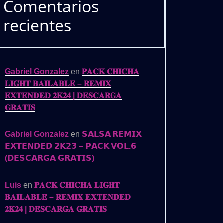
Comentarios
recientes
Gabriel Gonzalez
en
𝐏𝐀𝐂𝐊 𝐂𝐇𝐈𝐂𝐇𝐀
𝐋𝐈𝐆𝐇𝐓 𝐁𝐀𝐈𝐋𝐀𝐁𝐋𝐄 – 𝐑𝐄𝐌𝐈𝐗
𝐄𝐗𝐓𝐄𝐍𝐃𝐄𝐃 𝟐𝐊𝟐𝟒 | 𝐃𝐄𝐒𝐂𝐀𝐑𝐆𝐀
𝐆𝐑𝐀𝐓𝐈𝐒
Gabriel Gonzalez
en
𝗦𝗔𝗟𝗦𝗔 𝗥𝗘𝗠𝗜𝗫
𝗘𝗫𝗧𝗘𝗡𝗗𝗘𝗗 𝟮𝗞𝟮𝟯 – 𝗣𝗔𝗖𝗞 𝗩𝗢𝗟.𝟲
(𝗗𝗘𝗦𝗖𝗔𝗥𝗚𝗔 𝗚𝗥𝗔𝗧𝗜𝗦)
Luis
en
𝐏𝐀𝐂𝐊 𝐂𝐇𝐈𝐂𝐇𝐀 𝐋𝐈𝐆𝐇𝐓
𝐁𝐀𝐈𝐋𝐀𝐁𝐋𝐄 – 𝐑𝐄𝐌𝐈𝐗 𝐄𝐗𝐓𝐄𝐍𝐃𝐄𝐃
𝟐𝐊𝟐𝟒 | 𝐃𝐄𝐒𝐂𝐀𝐑𝐆𝐀 𝐆𝐑𝐀𝐓𝐈𝐒