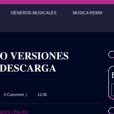
GENEROS MUSICALES
MUSICA REMIX
𝐎 𝐕𝐄𝐑𝐒𝐈𝐎𝐍𝐄𝐒
) 𝐃𝐄𝐒𝐂𝐀𝐑𝐆𝐀

0 Comment
|
12:36
𝐃𝐈𝐒𝐂𝐎
𝐈𝐎𝐍𝐄𝐒
𝐈𝐀𝐒
NDED / PACKS