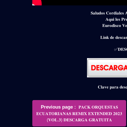
𝐒𝐚𝐥𝐮𝐝𝐨𝐬 𝐂𝐨𝐫𝐝𝐢𝐚𝐥𝐞𝐬 
𝐀𝐪𝐮𝐢 𝐥𝐞𝐬 𝐏𝐫
𝐄𝐮𝐫𝐨𝐝𝐢𝐬𝐜𝐨 𝐕𝐞
𝐋𝐢𝐧𝐤 𝐝𝐞 𝐝𝐞𝐬𝐜𝐚𝐫
✅𝐃𝐄𝐒
𝐂𝐥𝐚𝐯𝐞 𝐩𝐚𝐫𝐚 𝐝
Navegación
Older
Previous page
𝐏𝐀𝐂𝐊 𝐎𝐑𝐐𝐔𝐄𝐒𝐓𝐀𝐒
de
Posts
𝐄𝐂𝐔𝐀𝐓𝐎𝐑𝐈𝐀𝐍𝐀𝐒 𝐑𝐄𝐌𝐈𝐗 𝐄𝐗𝐓𝐄𝐍𝐃𝐄𝐃 𝟐𝟎𝟐𝟑
entradas
(𝐕𝐎𝐋.𝟑) 𝐃𝐄𝐒𝐂𝐀𝐑𝐆𝐀 𝐆𝐑𝐀𝐓𝐔𝐈𝐓𝐀