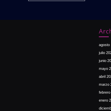
𝗚𝗥𝗔𝗧𝗨𝗜𝗧𝗔
Arc
agosto
julio 20
junio 2
mayo 2
abril 2
marzo 
febrero
enero 
diciem