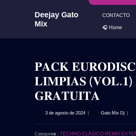
Skip
to
Deejay Gato
CONTACTO
content
Mix
🎧 Home
𝐏𝐀𝐂𝐊 𝐄𝐔𝐑𝐎𝐃𝐈𝐒𝐂
𝐋𝐈𝐌𝐏𝐈𝐀𝐒 (𝐕𝐎𝐋.𝟏
𝐆𝐑𝐀𝐓𝐔𝐈𝐓𝐀
3
𝐏𝐀𝐂
3 de agosto de 2024
|
Gato Mix Dj
|
de
𝐄𝐔𝐑
agosto
𝐕𝐄𝐑𝐒
de
𝐋𝐈𝐌𝐏
Categories :
TECHNO CLASICO REMIX EXTE