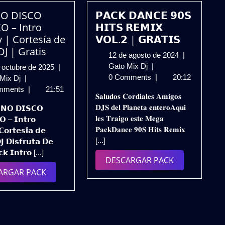
O DISCO
𝗣𝗔𝗖𝗞 𝗗𝗔𝗡𝗖𝗘 𝟵𝟬𝗦
O – Intro
𝗛𝗜𝗧𝗦 𝗥𝗘𝗠𝗜𝗫
 | Cortesía de
𝗩𝗢𝗟.𝟮 | 𝗚𝗥𝗔𝗧𝗜𝗦
DJ | Gratis
12
12 de agosto de 2024
|
𝗣𝗔𝗖𝗞
de
Gato Mix Dj
|
13
 octubre de 2025
|
𝗗𝗔𝗡𝗖𝗘
agosto
0 Comments
|
20:12
TECHNO
de
 Mix Dj
|
𝟵𝟬𝗦
de
DISCO
octubre
mments
|
21:51
𝐒𝐚𝐥𝐮𝐝𝐨𝐬 𝐂𝐨𝐫𝐝𝐢𝐚𝐥𝐞𝐬 𝐀𝐦𝐢𝐠𝐨𝐬
𝗛𝗜𝗧𝗦
2024
CLÁSICO
de
𝐃𝐉𝐒 𝐝𝐞𝐥 𝐏𝐥𝐚𝐧𝐞𝐭𝐚 𝐞𝐧𝐭𝐞𝐫𝐨𝐀𝐪𝐮𝐢
𝗡𝗢 𝗗𝗜𝗦𝗖𝗢
𝗥𝗘𝗠𝗜𝗫
–
2025
𝐥𝐞𝐬 𝐓𝐫𝐚𝐢𝐠𝐨 𝐞𝐬𝐭𝐞 𝐌𝐞𝐠𝐚
𝗢 – 𝗜𝗻𝘁𝗿𝗼
𝗩𝗢𝗟.𝟮
Intro
𝐏𝐚𝐜𝐤𝐃𝐚𝐧𝐜𝐞 𝟗𝟎𝐒 𝐇𝐢𝐭𝐬 𝐑𝐞𝐦𝐢𝐱
𝗼𝗿𝘁𝗲𝘀𝗶́𝗮 𝗱𝗲
|
Melody
[...]
𝗝 𝗗𝗶𝘀𝗳𝗿𝘂𝘁𝗮 𝗗𝗲
𝗚𝗥𝗔𝗧𝗜𝗦
|
𝗸 𝗜𝗻𝘁𝗿𝗼 [...]
Cortesía
DESCARGAR
DESCARGAR PACK
de
DESCARGAR
PACK
ARGAR PACK
Junior
PACK
DJ
|
Gratis