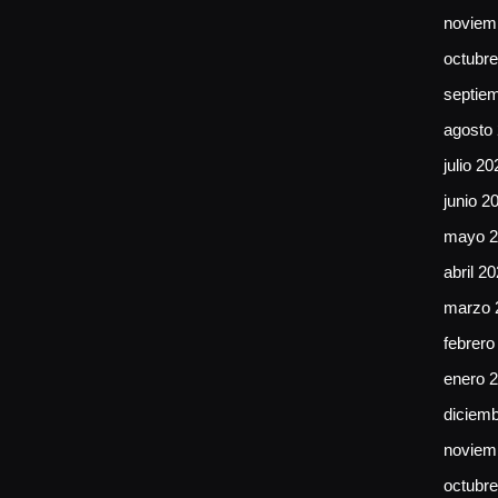
noviem
octubr
septie
agosto
julio 20
junio 2
mayo 2
abril 2
marzo 
febrero
enero 
diciem
noviem
octubr