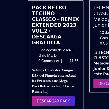
𝗣𝗔𝗖𝗞 𝗥𝗘𝗧𝗥𝗢
TECHN
𝗧𝗘𝗖𝗛𝗡𝗢
CLÁSIC
𝗖𝗟𝗔𝗦𝗜𝗖𝗢 – 𝗥𝗘𝗠𝗜𝗫
Melody
𝗘𝗫𝗧𝗘𝗡𝗗𝗘𝗗 𝟮𝟬𝟮𝟯
Junior 
𝗩𝗢𝗟.𝟮 /
13 de
𝗗𝗘𝗦𝗖𝗔𝗥𝗚𝗔
Gato
𝗚𝗥𝗔𝗧𝗨𝗜𝗧𝗔
0 Co
3
3 de agosto de 2024
|
🎧 𝗧𝗘𝗖𝗛
𝗣𝗔𝗖𝗞
de
Gato Mix Dj
|
𝗖𝗟𝗔́𝗦𝗜𝗖
𝗥𝗘𝗧𝗥𝗢
agosto
0 Comments
|
11:56
𝗠𝗲𝗹𝗼𝗱𝘆
𝗧𝗘𝗖𝗛𝗡𝗢
de
𝗝𝘂𝗻𝗶𝗼𝗿 
𝐒𝐚𝐥𝐮𝐝𝐨𝐬 𝐂𝐨𝐫𝐝𝐢𝐚𝐥𝐞𝐬 𝐀𝐦𝐢𝐠𝐨𝐬
𝗖𝗟𝗔𝗦𝗜𝗖𝗢
2024
𝗲𝘀𝘁𝗲 𝗣𝗮
𝐃𝐉𝐒 𝐝𝐞𝐥 𝐏𝐥𝐚𝐧𝐞𝐭𝐚 𝐞𝐧𝐭𝐞𝐫𝐨𝐀𝐪𝐮𝐢
–
𝐥𝐞𝐬 𝐏𝐫𝐞𝐬𝐞𝐧𝐭𝐨 𝐞𝐬𝐭𝐞 𝐌𝐞𝐠𝐚
𝗥𝗘𝗠𝗜𝗫
DESC
𝐏𝐚𝐜𝐤𝐑𝐞𝐭𝐫𝐨 𝐓𝐞𝐜𝐡𝐧𝐨 𝐂𝐥𝐚𝐬𝐢𝐜𝐨
𝗘𝗫𝗧𝗘𝗡𝗗𝗘𝗗
𝐑𝐞𝐦𝐢𝐱 [...]
𝟮𝟬𝟮𝟯
𝗩𝗢𝗟.𝟮
DESCARGAR
DESCARGAR PACK
/
PACK
𝗗𝗘𝗦𝗖𝗔𝗥𝗚𝗔