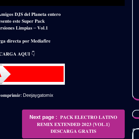
𝐀𝐦𝐢𝐠𝐨𝐬 𝐃𝐉𝐒 𝐝𝐞𝐥 𝐏𝐥𝐚𝐧𝐞𝐭𝐚 𝐞𝐧𝐭𝐞𝐫𝐨
𝐬𝐞𝐧𝐭𝐨 𝐞𝐬𝐭𝐞 𝐒𝐮𝐩𝐞𝐫 𝐏𝐚𝐜𝐤
𝐫𝐬𝐢𝐨𝐧𝐞𝐬 𝐋𝐢𝐦𝐩𝐢𝐚𝐬 – 𝐕𝐨𝐥.𝟏
𝐠𝐚 𝐝𝐢𝐫𝐞𝐜𝐭𝐚 𝐩𝐨𝐫 𝐌𝐞𝐝𝐢𝐚𝐟𝐢𝐫𝐞
𝐀𝐑𝐆𝐀 𝐀𝐐𝐔𝐈 👇
𝐞𝐬𝐜𝐨𝐦𝐩𝐫𝐢𝐦𝐢𝐫: Deejaygatomix
Newer
Next page
𝐏𝐀𝐂𝐊 𝐄𝐋𝐄𝐂𝐓𝐑𝐎 𝐋𝐀𝐓𝐈𝐍𝐎
Posts
𝐑𝐄𝐌𝐈𝐗 𝐄𝐗𝐓𝐄𝐍𝐃𝐄𝐃 𝟐𝟎𝟐𝟑 (𝐕𝐎𝐋.𝟏)
𝐃𝐄𝐒𝐂𝐀𝐑𝐆𝐀 𝐆𝐑𝐀𝐓𝐈𝐒