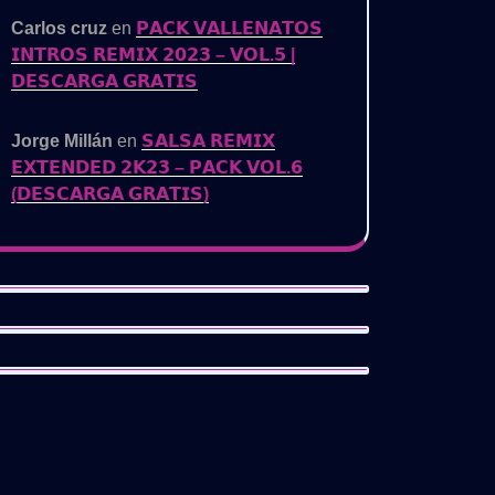
Carlos cruz
en
𝗣𝗔𝗖𝗞 𝗩𝗔𝗟𝗟𝗘𝗡𝗔𝗧𝗢𝗦
𝗜𝗡𝗧𝗥𝗢𝗦 𝗥𝗘𝗠𝗜𝗫 𝟮𝟬𝟮𝟯 – 𝗩𝗢𝗟.𝟱 |
𝗗𝗘𝗦𝗖𝗔𝗥𝗚𝗔 𝗚𝗥𝗔𝗧𝗜𝗦
Jorge Millán
en
𝗦𝗔𝗟𝗦𝗔 𝗥𝗘𝗠𝗜𝗫
𝗘𝗫𝗧𝗘𝗡𝗗𝗘𝗗 𝟮𝗞𝟮𝟯 – 𝗣𝗔𝗖𝗞 𝗩𝗢𝗟.𝟲
(𝗗𝗘𝗦𝗖𝗔𝗥𝗚𝗔 𝗚𝗥𝗔𝗧𝗜𝗦)