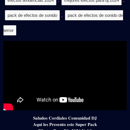
efectos tendencias 2024
,
mejores efectos para dj 2024
,
pack de efectos de sonido
,
pack de efectos de sonido de
terror
𝐒𝐚𝐥𝐮𝐝𝐨𝐬 𝐂𝐨𝐫𝐝𝐢𝐚𝐥𝐞𝐬 𝐂𝐨𝐦𝐮𝐧𝐢𝐝𝐚𝐝 𝐃𝐉
𝐀𝐪𝐮𝐢 𝐥𝐞𝐬 𝐏𝐫𝐞𝐬𝐞𝐧𝐭𝐨 𝐞𝐬𝐭𝐞 𝐒𝐮𝐩𝐞𝐫 𝐏𝐚𝐜𝐤