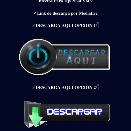
𝐄𝐟𝐞𝐜𝐭𝐨𝐬 𝐏𝐚𝐫𝐚 𝐃𝐣𝐬 𝟐𝟎𝟐𝟒 𝐕𝐨𝐥.𝟗
✔𝐋𝐢𝐧𝐤 𝐝𝐞 𝐝𝐞𝐬𝐜𝐚𝐫𝐠𝐚 𝐩𝐨𝐫 𝐌𝐞𝐝𝐢𝐚𝐟𝐢𝐫𝐞
✅𝐃𝐄𝐒𝐂𝐀𝐑𝐆𝐀 𝐀𝐐𝐔𝐈 𝐎𝐏𝐂𝐈𝐎𝐍 𝟏👇
✅𝐃𝐄𝐒𝐂𝐀𝐑𝐆𝐀 𝐀𝐐𝐔𝐈 𝐎𝐏𝐂𝐈𝐎𝐍 𝟐👇