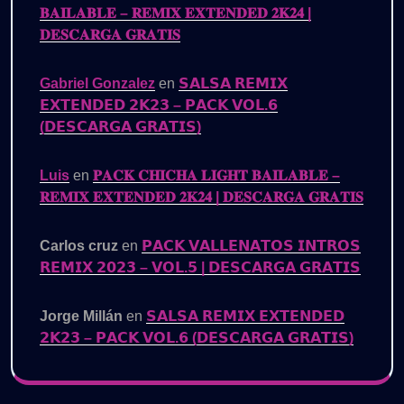
𝐁𝐀𝐈𝐋𝐀𝐁𝐋𝐄 – 𝐑𝐄𝐌𝐈𝐗 𝐄𝐗𝐓𝐄𝐍𝐃𝐄𝐃 𝟐𝐊𝟐𝟒 |
𝐃𝐄𝐒𝐂𝐀𝐑𝐆𝐀 𝐆𝐑𝐀𝐓𝐈𝐒
Gabriel Gonzalez
en
𝗦𝗔𝗟𝗦𝗔 𝗥𝗘𝗠𝗜𝗫
𝗘𝗫𝗧𝗘𝗡𝗗𝗘𝗗 𝟮𝗞𝟮𝟯 – 𝗣𝗔𝗖𝗞 𝗩𝗢𝗟.𝟲
(𝗗𝗘𝗦𝗖𝗔𝗥𝗚𝗔 𝗚𝗥𝗔𝗧𝗜𝗦)
Luis
en
𝐏𝐀𝐂𝐊 𝐂𝐇𝐈𝐂𝐇𝐀 𝐋𝐈𝐆𝐇𝐓 𝐁𝐀𝐈𝐋𝐀𝐁𝐋𝐄 –
𝐑𝐄𝐌𝐈𝐗 𝐄𝐗𝐓𝐄𝐍𝐃𝐄𝐃 𝟐𝐊𝟐𝟒 | 𝐃𝐄𝐒𝐂𝐀𝐑𝐆𝐀 𝐆𝐑𝐀𝐓𝐈𝐒
Carlos cruz
en
𝗣𝗔𝗖𝗞 𝗩𝗔𝗟𝗟𝗘𝗡𝗔𝗧𝗢𝗦 𝗜𝗡𝗧𝗥𝗢𝗦
𝗥𝗘𝗠𝗜𝗫 𝟮𝟬𝟮𝟯 – 𝗩𝗢𝗟.𝟱 | 𝗗𝗘𝗦𝗖𝗔𝗥𝗚𝗔 𝗚𝗥𝗔𝗧𝗜𝗦
Jorge Millán
en
𝗦𝗔𝗟𝗦𝗔 𝗥𝗘𝗠𝗜𝗫 𝗘𝗫𝗧𝗘𝗡𝗗𝗘𝗗
𝟮𝗞𝟮𝟯 – 𝗣𝗔𝗖𝗞 𝗩𝗢𝗟.𝟲 (𝗗𝗘𝗦𝗖𝗔𝗥𝗚𝗔 𝗚𝗥𝗔𝗧𝗜𝗦)