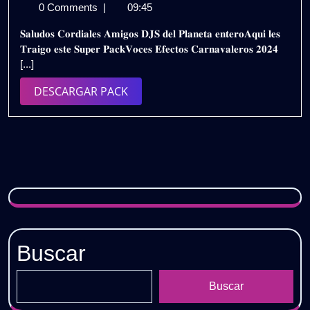
de
𝗩𝗢𝗖𝗘𝗦
0 Comments
|
09:45
febrero
𝗘𝗙𝗘𝗖𝗧𝗢𝗦
𝐒𝐚𝐥𝐮𝐝𝐨𝐬 𝐂𝐨𝐫𝐝𝐢𝐚𝐥𝐞𝐬 𝐀𝐦𝐢𝐠𝐨𝐬 𝐃𝐉𝐒 𝐝𝐞𝐥 𝐏𝐥𝐚𝐧𝐞𝐭𝐚 𝐞𝐧𝐭𝐞𝐫𝐨𝐀𝐪𝐮𝐢 𝐥𝐞𝐬
de
𝗖𝗔𝗥𝗡𝗔𝗩𝗔𝗟
𝐓𝐫𝐚𝐢𝐠𝐨 𝐞𝐬𝐭𝐞 𝐒𝐮𝐩𝐞𝐫 𝐏𝐚𝐜𝐤𝐕𝐨𝐜𝐞𝐬 𝐄𝐟𝐞𝐜𝐭𝐨𝐬 𝐂𝐚𝐫𝐧𝐚𝐯𝐚𝐥𝐞𝐫𝐨𝐬 𝟐𝟎𝟐𝟒
2024
𝟮𝟬𝟮𝟰
[...]
–
𝗡𝗜𝗖𝗞
DESCARGAR
DESCARGAR PACK
𝗧𝗛𝗘
PACK
𝗛𝗜𝗧𝗠𝗔𝗡
/
𝗗𝗘𝗦𝗖𝗔𝗥𝗚𝗔
𝗚𝗥𝗔𝗧𝗜𝗦
Buscar
Buscar