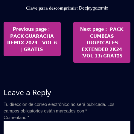
𝐂𝐥𝐚𝐯𝐞 𝐩𝐚𝐫𝐚 𝐝𝐞𝐬𝐜𝐨𝐦𝐩𝐫𝐢𝐦𝐢𝐫: Deejaygatomix
Navegación
de
Older
Newer
Previous page
Next page
𝗣𝗔𝗖𝗞
Posts
Posts
𝗣𝗔𝗖𝗞 𝗚𝗨𝗔𝗥𝗔𝗖𝗛𝗔
𝗖𝗨𝗠𝗕𝗜𝗔𝗦
entradas
𝗥𝗘𝗠𝗜𝗫 𝟮𝟬𝟮𝟰 – 𝗩𝗢𝗟.𝟲
𝗧𝗥𝗢𝗣𝗜𝗖𝗔𝗟𝗘𝗦
| 𝗚𝗥𝗔𝗧𝗜𝗦
𝗘𝗫𝗧𝗘𝗡𝗗𝗘𝗗 𝟮𝗞𝟮𝟰
(𝗩𝗢𝗟.𝟭𝟯) 𝗚𝗥𝗔𝗧𝗜𝗦
Leave a Reply
Tu dirección de correo electrónico no será publicada.
Los
campos obligatorios están marcados con
*
Comentario
*