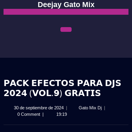
Skip
Deejay Gato Mix
to
content
Open
Menu
𝗣𝗔𝗖𝗞 𝗘𝗙𝗘𝗖𝗧𝗢𝗦 𝗣𝗔𝗥𝗔 𝗗𝗝𝗦
𝟮𝟬𝟮𝟰 (𝗩𝗢𝗟.𝟵) 𝗚𝗥𝗔𝗧𝗜𝗦
30
𝗣𝗔𝗖𝗞
30 de septiembre de 2024
|
Gato Mix Dj
|
de
𝗘𝗙𝗘𝗖𝗧𝗢𝗦
0 Comment
|
19:19
septiembre
𝗣𝗔𝗥𝗔
de
𝗗𝗝𝗦