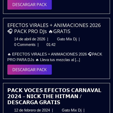
𝟮𝟬𝟮𝟱
DESCARGAR
DESCARGAR PACK
–
PACK
𝗡𝗜𝗖𝗞
𝗧𝗛𝗘
𝗛𝗜𝗧𝗠𝗔𝗡
EFECTOS VIRALES + ANIMACIONES 2026
|
🎧 PACK PRO DJs 🔥GRATIS
𝗚𝗥𝗔𝗧𝗜𝗦
14
EFECTOS
14 de abril de 2026
|
Gato Mix Dj
|
de
VIRALES
0 Comments
|
01:42
abril
+
🔥 EFECTOS VIRALES + ANIMACIONES 2026 🎧PACK
de
ANIMACIONES
PRO PARA DJs 🔥 Lleva tus mezclas al [...]
2026
2026
🎧
DESCARGAR
DESCARGAR PACK
PACK
PACK
PRO
DJs
🔥
𝗣𝗔𝗖𝗞 𝗩𝗢𝗖𝗘𝗦 𝗘𝗙𝗘𝗖𝗧𝗢𝗦 𝗖𝗔𝗥𝗡𝗔𝗩𝗔𝗟
GRATIS
𝟮𝟬𝟮𝟰 – 𝗡𝗜𝗖𝗞 𝗧𝗛𝗘 𝗛𝗜𝗧𝗠𝗔𝗡 /
𝗗𝗘𝗦𝗖𝗔𝗥𝗚𝗔 𝗚𝗥𝗔𝗧𝗜𝗦
12
𝗣𝗔𝗖𝗞
12 de febrero de 2024
|
Gato Mix Dj
|