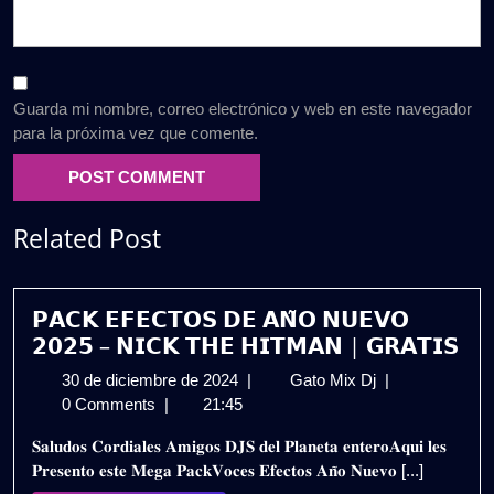
Guarda mi nombre, correo electrónico y web en este navegador
para la próxima vez que comente.
Related Post
𝗣𝗔𝗖𝗞 𝗘𝗙𝗘𝗖𝗧𝗢𝗦 𝗗𝗘 𝗔𝗡̃𝗢 𝗡𝗨𝗘𝗩𝗢
𝟮𝟬𝟮𝟱 – 𝗡𝗜𝗖𝗞 𝗧𝗛𝗘 𝗛𝗜𝗧𝗠𝗔𝗡 | 𝗚𝗥𝗔𝗧𝗜𝗦
30
𝗣𝗔𝗖𝗞
30 de diciembre de 2024
|
Gato Mix Dj
|
de
𝗘𝗙𝗘𝗖𝗧𝗢𝗦
0 Comments
|
21:45
diciembre
𝗗𝗘
𝐒𝐚𝐥𝐮𝐝𝐨𝐬 𝐂𝐨𝐫𝐝𝐢𝐚𝐥𝐞𝐬 𝐀𝐦𝐢𝐠𝐨𝐬 𝐃𝐉𝐒 𝐝𝐞𝐥 𝐏𝐥𝐚𝐧𝐞𝐭𝐚 𝐞𝐧𝐭𝐞𝐫𝐨𝐀𝐪𝐮𝐢 𝐥𝐞𝐬
de
𝗔𝗡̃𝗢
𝐏𝐫𝐞𝐬𝐞𝐧𝐭𝐨 𝐞𝐬𝐭𝐞 𝐌𝐞𝐠𝐚 𝐏𝐚𝐜𝐤𝐕𝐨𝐜𝐞𝐬 𝐄𝐟𝐞𝐜𝐭𝐨𝐬 𝐀𝐧̃𝐨 𝐍𝐮𝐞𝐯𝐨 [...]
2024
𝗡𝗨𝗘𝗩𝗢