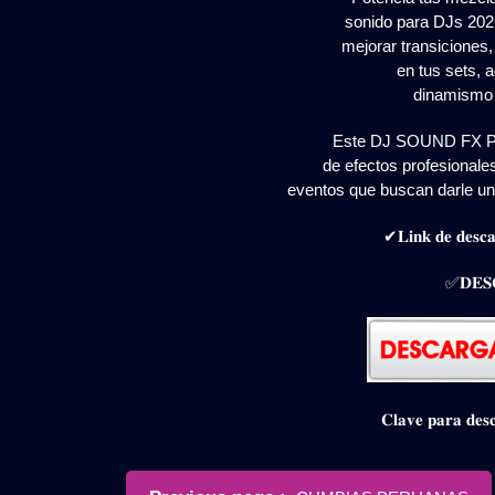
sonido para DJs 202
mejorar transiciones
en tus sets, 
dinamismo 
Este DJ SOUND FX PA
de efectos profesionales
eventos que buscan darle un
✔𝐋𝐢𝐧𝐤 𝐝𝐞 𝐝𝐞𝐬𝐜𝐚
✅𝐃𝐄𝐒
𝐂𝐥𝐚𝐯𝐞 𝐩𝐚𝐫𝐚 𝐝
Navegación
Older