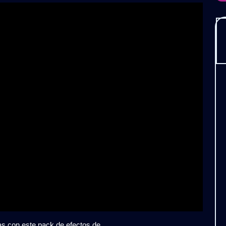
ND
K
.2
s
s con este pack de efectos de