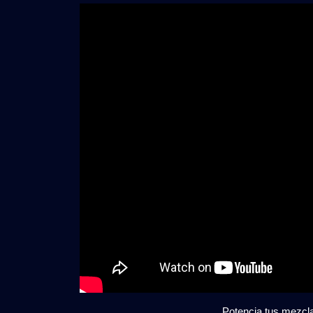
🔊
|
DJ
SOU
FX
PAC
VOL
|
Grati
Potencia tus mezcla