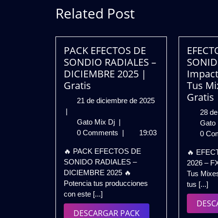
Related Post
PACK EFECTOS DE
EFECT
SONDIO RADIALES –
SONID
DICIEMBRE 2025 |
Impact
Gratis
Tus Mi
Gratis
21
21 de diciembre de 2025
de
|
28 de
PACK
diciembre
Gato Mix Dj
|
Gato
EFECTOS
de
0 Comments
|
19:03
0 Co
DE
2025
🔥 PACK EFECTOS DE
🔥 EFEC
SONDIO
SONIDO RADIALES –
2026 – F
RADIALES
DICIEMBRE 2025 🔥
Tus Mixes
–
Potencia tus producciones
tus [...]
DICIEMBRE
con este [...]
2025
DESC
|
DESCARGAR
DESCARGAR PACK
Gratis