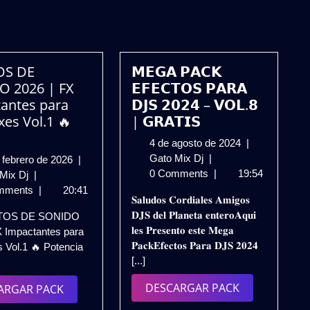
OS DE
𝗠𝗘𝗚𝗔 𝗣𝗔𝗖𝗞
O 2026 | FX
𝗘𝗙𝗘𝗖𝗧𝗢𝗦 𝗣𝗔𝗥𝗔
antes para
𝗗𝗝𝗦 𝟮𝟬𝟮𝟰 – 𝗩𝗢𝗟.𝟴
xes Vol.1 🔥
| 𝗚𝗥𝗔𝗧𝗜𝗦
4
4 de agosto de 2024
|
𝗠𝗘𝗚𝗔
de
Gato Mix Dj
|
28
 febrero de 2026
|
𝗣𝗔𝗖𝗞
agosto
0 Comments
|
19:54
EFECTOS
de
 Mix Dj
|
𝗘𝗙𝗘𝗖𝗧𝗢𝗦
de
DE
febrero
mments
|
20:41
𝐒𝐚𝐥𝐮𝐝𝐨𝐬 𝐂𝐨𝐫𝐝𝐢𝐚𝐥𝐞𝐬 𝐀𝐦𝐢𝐠𝐨𝐬
𝗣𝗔𝗥𝗔
2024
SONIDO
de
𝐃𝐉𝐒 𝐝𝐞𝐥 𝐏𝐥𝐚𝐧𝐞𝐭𝐚 𝐞𝐧𝐭𝐞𝐫𝐨𝐀𝐪𝐮𝐢
TOS DE SONIDO
𝗗𝗝𝗦
2026
2026
𝐥𝐞𝐬 𝐏𝐫𝐞𝐬𝐞𝐧𝐭𝐨 𝐞𝐬𝐭𝐞 𝐌𝐞𝐠𝐚
X Impactantes para
𝟮𝟬𝟮𝟰
|
𝐏𝐚𝐜𝐤𝐄𝐟𝐞𝐜𝐭𝐨𝐬 𝐏𝐚𝐫𝐚 𝐃𝐉𝐒 𝟐𝟎𝟐𝟒
 Vol.1 🔥 Potencia
–
FX
[...]
𝗩𝗢𝗟.𝟴
Impactantes
|
para
DESCARGAR
DESCARGAR PACK
DESCARGAR
ARGAR PACK
𝗚𝗥𝗔𝗧𝗜𝗦
Tus
PACK
PACK