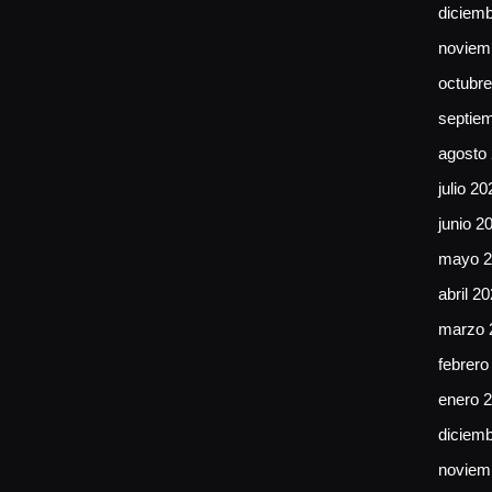
diciem
noviem
octubr
septie
agosto
julio 20
junio 2
mayo 2
abril 2
marzo 
febrero
enero 
diciem
noviem