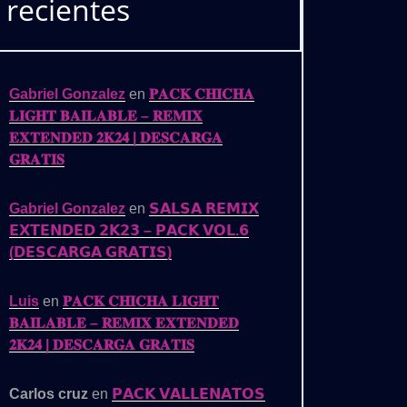
recientes
Gabriel Gonzalez
en
𝐏𝐀𝐂𝐊 𝐂𝐇𝐈𝐂𝐇𝐀
𝐋𝐈𝐆𝐇𝐓 𝐁𝐀𝐈𝐋𝐀𝐁𝐋𝐄 – 𝐑𝐄𝐌𝐈𝐗
𝐄𝐗𝐓𝐄𝐍𝐃𝐄𝐃 𝟐𝐊𝟐𝟒 | 𝐃𝐄𝐒𝐂𝐀𝐑𝐆𝐀
𝐆𝐑𝐀𝐓𝐈𝐒
Gabriel Gonzalez
en
𝗦𝗔𝗟𝗦𝗔 𝗥𝗘𝗠𝗜𝗫
𝗘𝗫𝗧𝗘𝗡𝗗𝗘𝗗 𝟮𝗞𝟮𝟯 – 𝗣𝗔𝗖𝗞 𝗩𝗢𝗟.𝟲
(𝗗𝗘𝗦𝗖𝗔𝗥𝗚𝗔 𝗚𝗥𝗔𝗧𝗜𝗦)
Luis
en
𝐏𝐀𝐂𝐊 𝐂𝐇𝐈𝐂𝐇𝐀 𝐋𝐈𝐆𝐇𝐓
𝐁𝐀𝐈𝐋𝐀𝐁𝐋𝐄 – 𝐑𝐄𝐌𝐈𝐗 𝐄𝐗𝐓𝐄𝐍𝐃𝐄𝐃
𝟐𝐊𝟐𝟒 | 𝐃𝐄𝐒𝐂𝐀𝐑𝐆𝐀 𝐆𝐑𝐀𝐓𝐈𝐒
Carlos cruz
en
𝗣𝗔𝗖𝗞 𝗩𝗔𝗟𝗟𝗘𝗡𝗔𝗧𝗢𝗦