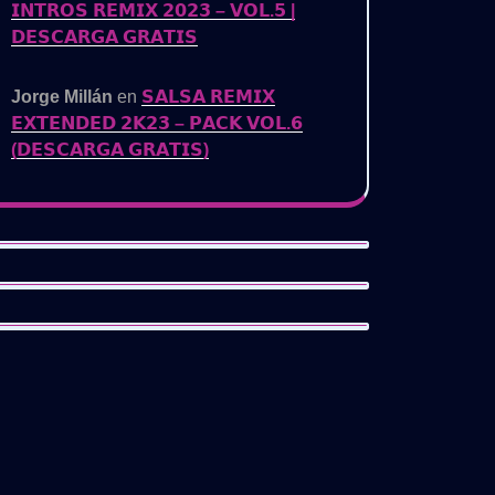
𝗜𝗡𝗧𝗥𝗢𝗦 𝗥𝗘𝗠𝗜𝗫 𝟮𝟬𝟮𝟯 – 𝗩𝗢𝗟.𝟱 |
𝗗𝗘𝗦𝗖𝗔𝗥𝗚𝗔 𝗚𝗥𝗔𝗧𝗜𝗦
Jorge Millán
en
𝗦𝗔𝗟𝗦𝗔 𝗥𝗘𝗠𝗜𝗫
𝗘𝗫𝗧𝗘𝗡𝗗𝗘𝗗 𝟮𝗞𝟮𝟯 – 𝗣𝗔𝗖𝗞 𝗩𝗢𝗟.𝟲
(𝗗𝗘𝗦𝗖𝗔𝗥𝗚𝗔 𝗚𝗥𝗔𝗧𝗜𝗦)