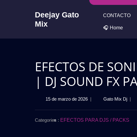
Skip
to
Deejay Gato
CONTACTO
content
Mix
🎧 Home
EFECTOS DE SONI
| DJ SOUND FX PA
15
EFE
15 de marzo de 2026
|
Gato Mix Dj
|
de
DE
marzo
SON
de
PAR
Categories :
EFECTOS PARA DJS / PACKS
2026
DJs
2026