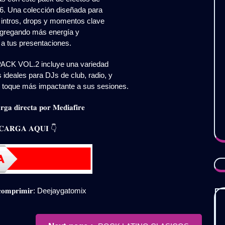
6. Una colección diseñada para
, intros, drops y momentos clave
agregando más energía y
a tus presentaciones.
CK VOL.2 incluye una variedad
 ideales para DJs de club, radio, y
 toque más impactante a sus sesiones.
𝐠𝐚 𝐝𝐢𝐫𝐞𝐜𝐭𝐚 𝐩𝐨𝐫 𝐌𝐞𝐝𝐢𝐚𝐟𝐢𝐫𝐞
𝐀𝐑𝐆𝐀 𝐀𝐐𝐔𝐈 👇
𝐞𝐬𝐜𝐨𝐦𝐩𝐫𝐢𝐦𝐢𝐫: Deejaygatomix
Newer