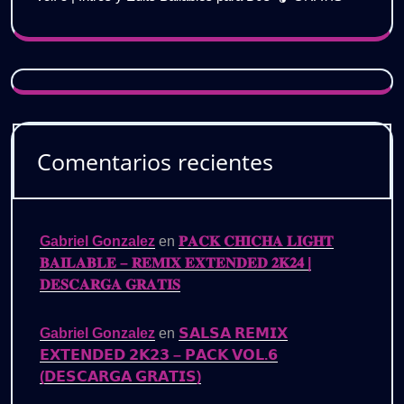
Comentarios recientes
Gabriel Gonzalez
en
𝐏𝐀𝐂𝐊 𝐂𝐇𝐈𝐂𝐇𝐀 𝐋𝐈𝐆𝐇𝐓
𝐁𝐀𝐈𝐋𝐀𝐁𝐋𝐄 – 𝐑𝐄𝐌𝐈𝐗 𝐄𝐗𝐓𝐄𝐍𝐃𝐄𝐃 𝟐𝐊𝟐𝟒 |
𝐃𝐄𝐒𝐂𝐀𝐑𝐆𝐀 𝐆𝐑𝐀𝐓𝐈𝐒
Gabriel Gonzalez
en
𝗦𝗔𝗟𝗦𝗔 𝗥𝗘𝗠𝗜𝗫
𝗘𝗫𝗧𝗘𝗡𝗗𝗘𝗗 𝟮𝗞𝟮𝟯 – 𝗣𝗔𝗖𝗞 𝗩𝗢𝗟.𝟲
(𝗗𝗘𝗦𝗖𝗔𝗥𝗚𝗔 𝗚𝗥𝗔𝗧𝗜𝗦)