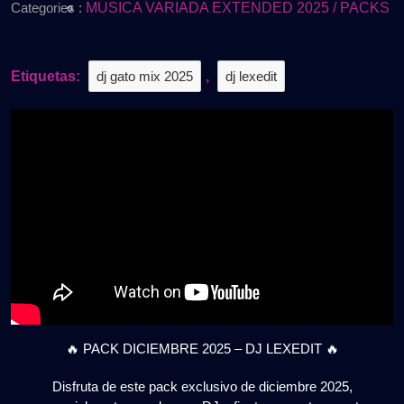
2025
DJ
Categories :
MUSICA VARIADA EXTENDED 2025 / PACKS
LEXEDIT
|
Gratis
Etiquetas:
dj gato mix 2025
,
dj lexedit
🔥 PACK DICIEMBRE 2025 – DJ LEXEDIT 🔥
Disfruta de este pack exclusivo de diciembre 2025,