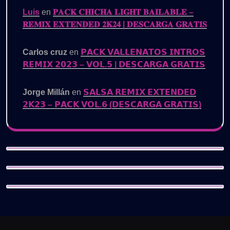
Luis
en
𝐏𝐀𝐂𝐊 𝐂𝐇𝐈𝐂𝐇𝐀 𝐋𝐈𝐆𝐇𝐓 𝐁𝐀𝐈𝐋𝐀𝐁𝐋𝐄 –
𝐑𝐄𝐌𝐈𝐗 𝐄𝐗𝐓𝐄𝐍𝐃𝐄𝐃 𝟐𝐊𝟐𝟒 | 𝐃𝐄𝐒𝐂𝐀𝐑𝐆𝐀 𝐆𝐑𝐀𝐓𝐈𝐒
Carlos cruz
en
𝗣𝗔𝗖𝗞 𝗩𝗔𝗟𝗟𝗘𝗡𝗔𝗧𝗢𝗦 𝗜𝗡𝗧𝗥𝗢𝗦
𝗥𝗘𝗠𝗜𝗫 𝟮𝟬𝟮𝟯 – 𝗩𝗢𝗟.𝟱 | 𝗗𝗘𝗦𝗖𝗔𝗥𝗚𝗔 𝗚𝗥𝗔𝗧𝗜𝗦
Jorge Millán
en
𝗦𝗔𝗟𝗦𝗔 𝗥𝗘𝗠𝗜𝗫 𝗘𝗫𝗧𝗘𝗡𝗗𝗘𝗗
𝟮𝗞𝟮𝟯 – 𝗣𝗔𝗖𝗞 𝗩𝗢𝗟.𝟲 (𝗗𝗘𝗦𝗖𝗔𝗥𝗚𝗔 𝗚𝗥𝗔𝗧𝗜𝗦)