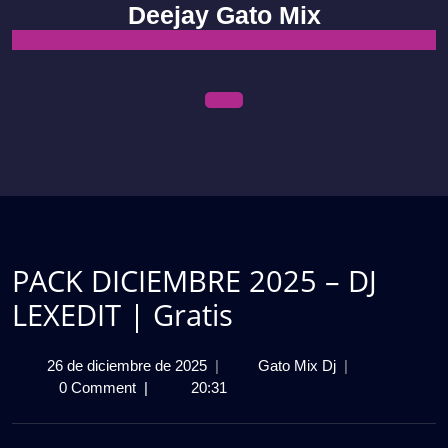
Skip
Deejay Gato Mix
to
content
Open
Menu
PACK DICIEMBRE 2025 – DJ
LEXEDIT | Gratis
26
PACK
26 de diciembre de 2025
|
Gato Mix Dj
|
de
DICIEMBRE
0 Comment
|
20:31
diciembre
2025
de
–