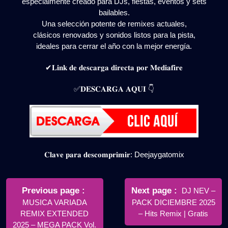
especialmente creado para DJs, fiestas, eventos y sets
bailables.
Una selección potente de remixes actuales,
clásicos renovados y sonidos listos para la pista,
ideales para cerrar el año con la mejor energía.
✔𝐋𝐢𝐧𝐤 𝐝𝐞 𝐝𝐞𝐬𝐜𝐚𝐫𝐠𝐚 𝐝𝐢𝐫𝐞𝐜𝐭𝐚 𝐩𝐨𝐫 𝐌𝐞𝐝𝐢𝐚𝐟𝐢𝐫𝐞
✅𝐃𝐄𝐒𝐂𝐀𝐑𝐆𝐀 𝐀𝐐𝐔𝐈 👇
𝐂𝐥𝐚𝐯𝐞 𝐩𝐚𝐫𝐚 𝐝𝐞𝐬𝐜𝐨𝐦𝐩𝐫𝐢𝐦𝐢𝐫: Deejaygatomix
Navegación
de
Older
Newer
Previous page
Next page
DJ NEV –
Posts
Posts
MUSICA VARIADA
PACK DICIEMBRE 2025
entradas
REMIX EXTENDED
– Hits Remix | Gratis
2025 – MEGA PACK Vol.