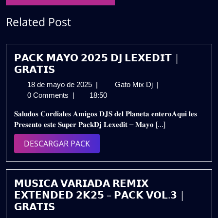
Related Post
𝗣𝗔𝗖𝗞 𝗠𝗔𝗬𝗢 𝟮𝟬𝟮𝟱 𝗗𝗝 𝗟𝗘𝗫𝗘𝗗𝗜𝗧 |
𝗚𝗥𝗔𝗧𝗜𝗦
18
𝗣𝗔𝗖𝗞
18 de mayo de 2025
|
Gato Mix Dj
|
de
𝗠𝗔𝗬𝗢
0 Comments
|
18:50
mayo
𝟮𝟬𝟮𝟱
𝐒𝐚𝐥𝐮𝐝𝐨𝐬 𝐂𝐨𝐫𝐝𝐢𝐚𝐥𝐞𝐬 𝐀𝐦𝐢𝐠𝐨𝐬 𝐃𝐉𝐒 𝐝𝐞𝐥 𝐏𝐥𝐚𝐧𝐞𝐭𝐚 𝐞𝐧𝐭𝐞𝐫𝐨𝐀𝐪𝐮𝐢 𝐥𝐞𝐬
de
𝗗𝗝
𝐏𝐫𝐞𝐬𝐞𝐧𝐭𝐨 𝐞𝐬𝐭𝐞 𝐒𝐮𝐩𝐞𝐫 𝐏𝐚𝐜𝐤𝐃𝐣 𝐋𝐞𝐱𝐞𝐝𝐢𝐭 – 𝐌𝐚𝐲𝐨 [...]
2025
𝗟𝗘𝗫𝗘𝗗𝗜𝗧
|
DESCARGAR
DESCARGAR PACK
𝗚𝗥𝗔𝗧𝗜𝗦
PACK
𝗠𝗨𝗦𝗜𝗖𝗔 𝗩𝗔𝗥𝗜𝗔𝗗𝗔 𝗥𝗘𝗠𝗜𝗫
𝗘𝗫𝗧𝗘𝗡𝗗𝗘𝗗 𝟮𝗞𝟮𝟱 – 𝗣𝗔𝗖𝗞 𝗩𝗢𝗟.𝟯 |
𝗚𝗥𝗔𝗧𝗜𝗦