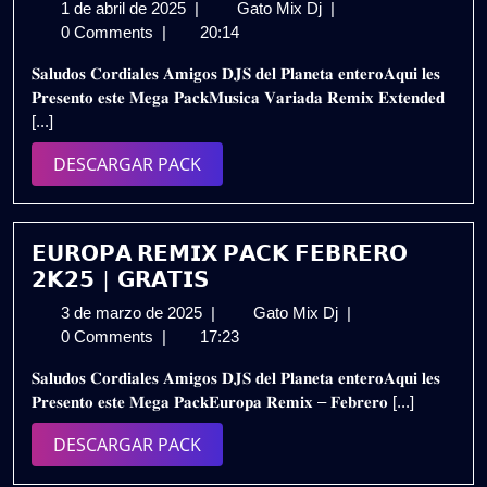
1
𝗠𝗨𝗦𝗜𝗖𝗔
1 de abril de 2025
|
Gato Mix Dj
|
de
𝗩𝗔𝗥𝗜𝗔𝗗𝗔
0 Comments
|
20:14
abril
𝗥𝗘𝗠𝗜𝗫
𝐒𝐚𝐥𝐮𝐝𝐨𝐬 𝐂𝐨𝐫𝐝𝐢𝐚𝐥𝐞𝐬 𝐀𝐦𝐢𝐠𝐨𝐬 𝐃𝐉𝐒 𝐝𝐞𝐥 𝐏𝐥𝐚𝐧𝐞𝐭𝐚 𝐞𝐧𝐭𝐞𝐫𝐨𝐀𝐪𝐮𝐢 𝐥𝐞𝐬
de
𝗘𝗫𝗧𝗘𝗡𝗗𝗘𝗗
𝐏𝐫𝐞𝐬𝐞𝐧𝐭𝐨 𝐞𝐬𝐭𝐞 𝐌𝐞𝐠𝐚 𝐏𝐚𝐜𝐤𝐌𝐮𝐬𝐢𝐜𝐚 𝐕𝐚𝐫𝐢𝐚𝐝𝐚 𝐑𝐞𝐦𝐢𝐱 𝐄𝐱𝐭𝐞𝐧𝐝𝐞𝐝
2025
𝟮𝗞𝟮𝟱
[...]
–
𝗣𝗔𝗖𝗞
DESCARGAR
DESCARGAR PACK
𝗩𝗢𝗟.𝟯
PACK
|
𝗚𝗥𝗔𝗧𝗜𝗦
𝗘𝗨𝗥𝗢𝗣𝗔 𝗥𝗘𝗠𝗜𝗫 𝗣𝗔𝗖𝗞 𝗙𝗘𝗕𝗥𝗘𝗥𝗢
𝟮𝗞𝟮𝟱 | 𝗚𝗥𝗔𝗧𝗜𝗦
3
𝗘𝗨𝗥𝗢𝗣𝗔
3 de marzo de 2025
|
Gato Mix Dj
|
de
𝗥𝗘𝗠𝗜𝗫
0 Comments
|
17:23
marzo
𝗣𝗔𝗖𝗞
𝐒𝐚𝐥𝐮𝐝𝐨𝐬 𝐂𝐨𝐫𝐝𝐢𝐚𝐥𝐞𝐬 𝐀𝐦𝐢𝐠𝐨𝐬 𝐃𝐉𝐒 𝐝𝐞𝐥 𝐏𝐥𝐚𝐧𝐞𝐭𝐚 𝐞𝐧𝐭𝐞𝐫𝐨𝐀𝐪𝐮𝐢 𝐥𝐞𝐬
de
𝗙𝗘𝗕𝗥𝗘𝗥𝗢
𝐏𝐫𝐞𝐬𝐞𝐧𝐭𝐨 𝐞𝐬𝐭𝐞 𝐌𝐞𝐠𝐚 𝐏𝐚𝐜𝐤𝐄𝐮𝐫𝐨𝐩𝐚 𝐑𝐞𝐦𝐢𝐱 – 𝐅𝐞𝐛𝐫𝐞𝐫𝐨 [...]
2025
𝟮𝗞𝟮𝟱
|
DESCARGAR
DESCARGAR PACK
𝗚𝗥𝗔𝗧𝗜𝗦
PACK