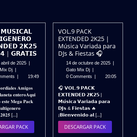
 𝗠𝗨𝗦𝗜𝗖𝗔𝗟
VOL.9 PACK
𝗜𝗚𝗘𝗡𝗘𝗥𝗢
EXTENDED 2K25 |
𝗡𝗗𝗘𝗗 𝟮𝗞𝟮𝟱
Música Variada para
.𝟰 | 𝗚𝗥𝗔𝗧𝗜𝗦
DJs & Fiestas 🎧
17
14
 abril de 2025
|
14 de octubre de 2025
|
𝗣𝗔𝗖𝗞
de
VOL.9
de
 Mix Dj
|
Gato Mix Dj
|
𝗠𝗨𝗦𝗜𝗖𝗔𝗟
abril
PACK
octubre
mments
|
19:49
0 Comments
|
20:05
𝗠𝗨𝗟𝗧𝗜𝗚𝗘𝗡𝗘𝗥𝗢
de
EXTENDED
de
𝐨𝐫𝐝𝐢𝐚𝐥𝐞𝐬 𝐀𝐦𝐢𝐠𝐨𝐬
🎧 𝗩𝗢𝗟.𝟵 𝗣𝗔𝗖𝗞
𝗘𝗫𝗧𝗘𝗡𝗗𝗘𝗗
2025
2K25
2025
𝐚𝐧𝐞𝐭𝐚 𝐞𝐧𝐭𝐞𝐫𝐨𝐀𝐪𝐮𝐢
𝗘𝗫𝗧𝗘𝗡𝗗𝗘𝗗 𝟮𝗞𝟮𝟱 |
𝟮𝗞𝟮𝟱
|
𝐨 𝐞𝐬𝐭𝐞 𝐌𝐞𝐠𝐚 𝐏𝐚𝐜𝐤
𝗠𝘂́𝘀𝗶𝗰𝗮 𝗩𝗮𝗿𝗶𝗮𝗱𝗮 𝗽𝗮𝗿𝗮
–
Música
𝐥𝐭𝐢𝐠𝐞𝐧𝐞𝐫𝐨
𝗗𝗝𝘀 & 𝗙𝗶𝗲𝘀𝘁𝗮𝘀 🔥
𝗩𝗢𝗟.𝟰
Variada
 𝟐𝟎𝟐𝟓 [...]
¡𝗕𝗶𝗲𝗻𝘃𝗲𝗻𝗶𝗱𝗼 𝗮𝗹 [...]
|
para
𝗚𝗥𝗔𝗧𝗜𝗦
DJs
DESCARGAR
DESCARGAR
ARGAR PACK
DESCARGAR PACK
&
PACK
PACK
Fiestas