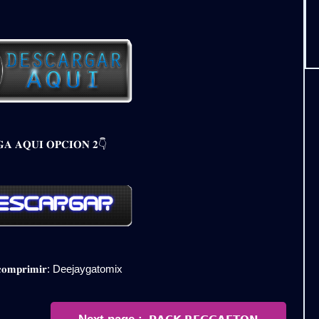
𝐀 𝐀𝐐𝐔𝐈 𝐎𝐏𝐂𝐈𝐎𝐍 𝟐👇
𝐞𝐬𝐜𝐨𝐦𝐩𝐫𝐢𝐦𝐢𝐫: Deejaygatomix
Newer