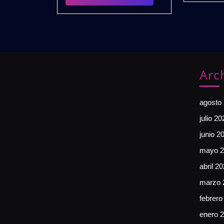
(Extended
PACK
Edition)
🎧
Gratis
Arc
agosto
julio 20
junio 2
mayo 2
abril 2
marzo 
febrero
enero 