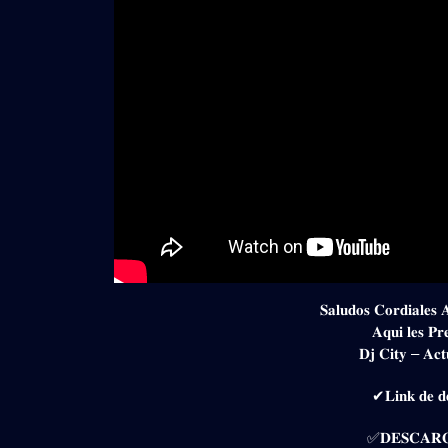
𝐒𝐚𝐥𝐮𝐝𝐨𝐬 𝐂𝐨𝐫𝐝𝐢𝐚𝐥𝐞𝐬 
𝐀𝐪𝐮𝐢 𝐥𝐞𝐬 𝐏𝐫
𝐃𝐣 𝐂𝐢𝐭𝐲 – 𝐀𝐜𝐭
✔𝐋𝐢𝐧𝐤 𝐝𝐞 𝐝𝐞
✅𝐃𝐄𝐒𝐂𝐀𝐑𝐆