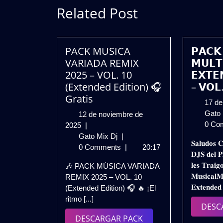
Related Post
PACK MUSICA
𝗣𝗔𝗖𝗞
VARIADA REMIX
𝗠𝗨𝗟𝗧
2025 – VOL. 10
𝗘𝗫𝗧𝗘
(Extended Edition) 🎧
– 𝗩𝗢𝗟
Gratis
17 de
Gato
12 de noviembre de
0 Co
12
2025
|
de
PACK
Gato Mix Dj
|
𝐒𝐚𝐥𝐮𝐝𝐨𝐬 𝐂
noviembre
MUSICA
0 Comments
|
20:17
𝐃𝐉𝐒 𝐝𝐞𝐥 𝐏
de
VARIADA
𝐥𝐞𝐬 𝐓𝐫𝐚𝐢𝐠
🎶 PACK MÚSICA VARIADA
2025
REMIX
𝐌𝐮𝐬𝐢𝐜𝐚𝐥𝐌
REMIX 2025 – VOL. 10
2025
𝐄𝐱𝐭𝐞𝐧𝐝𝐞𝐝
(Extended Edition) 🎧 🔥 ¡El
–
ritmo [...]
VOL.
DESC
10
DESCARGAR
DESCARGAR PACK