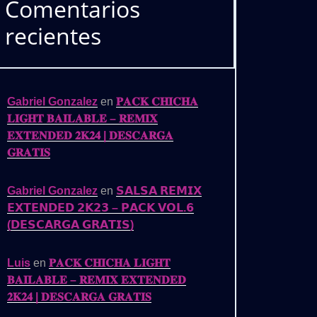
Comentarios
recientes
Gabriel Gonzalez
en
𝐏𝐀𝐂𝐊 𝐂𝐇𝐈𝐂𝐇𝐀
𝐋𝐈𝐆𝐇𝐓 𝐁𝐀𝐈𝐋𝐀𝐁𝐋𝐄 – 𝐑𝐄𝐌𝐈𝐗
𝐄𝐗𝐓𝐄𝐍𝐃𝐄𝐃 𝟐𝐊𝟐𝟒 | 𝐃𝐄𝐒𝐂𝐀𝐑𝐆𝐀
𝐆𝐑𝐀𝐓𝐈𝐒
Gabriel Gonzalez
en
𝗦𝗔𝗟𝗦𝗔 𝗥𝗘𝗠𝗜𝗫
𝗘𝗫𝗧𝗘𝗡𝗗𝗘𝗗 𝟮𝗞𝟮𝟯 – 𝗣𝗔𝗖𝗞 𝗩𝗢𝗟.𝟲
(𝗗𝗘𝗦𝗖𝗔𝗥𝗚𝗔 𝗚𝗥𝗔𝗧𝗜𝗦)
Luis
en
𝐏𝐀𝐂𝐊 𝐂𝐇𝐈𝐂𝐇𝐀 𝐋𝐈𝐆𝐇𝐓
𝐁𝐀𝐈𝐋𝐀𝐁𝐋𝐄 – 𝐑𝐄𝐌𝐈𝐗 𝐄𝐗𝐓𝐄𝐍𝐃𝐄𝐃
𝟐𝐊𝟐𝟒 | 𝐃𝐄𝐒𝐂𝐀𝐑𝐆𝐀 𝐆𝐑𝐀𝐓𝐈𝐒