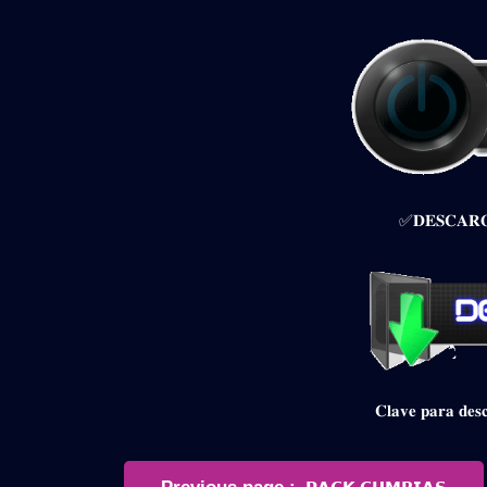
✅𝐃𝐄𝐒𝐂𝐀𝐑𝐆
𝐂𝐥𝐚𝐯𝐞 𝐩𝐚𝐫𝐚 𝐝
Navegación
Older