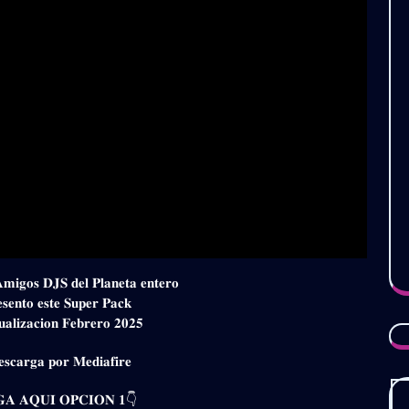
𝐀𝐦𝐢𝐠𝐨𝐬 𝐃𝐉𝐒 𝐝𝐞𝐥 𝐏𝐥𝐚𝐧𝐞𝐭𝐚 𝐞𝐧𝐭𝐞𝐫𝐨
𝐬𝐞𝐧𝐭𝐨 𝐞𝐬𝐭𝐞 𝐒𝐮𝐩𝐞𝐫 𝐏𝐚𝐜𝐤
𝐚𝐥𝐢𝐳𝐚𝐜𝐢𝐨𝐧 𝐅𝐞𝐛𝐫𝐞𝐫𝐨 𝟐𝟎𝟐𝟓
𝐬𝐜𝐚𝐫𝐠𝐚 𝐩𝐨𝐫 𝐌𝐞𝐝𝐢𝐚𝐟𝐢𝐫𝐞
𝐀 𝐀𝐐𝐔𝐈 𝐎𝐏𝐂𝐈𝐎𝐍 𝟏👇