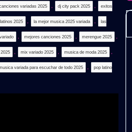
𝗧𝗜𝗦
canciones variadas 2025
,
dj city pack 2025
,
exitos
 latinos 2025
,
la mejor musica 2025 variada
,
las
variado
,
mejores canciones 2025
,
merengue 2025
,
 2025
,
mix variado 2025
,
musica de moda 2025
,
musica variada para escuchar de todo 2025
,
pop latino