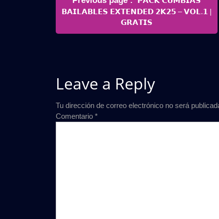
Previous page
𝗣𝗔𝗖𝗞 𝗖𝗨𝗠𝗕𝗜𝗔𝗦
de
Posts
𝗕𝗔𝗜𝗟𝗔𝗕𝗟𝗘𝗦 𝗘𝗫𝗧𝗘𝗡𝗗𝗘𝗗 𝟮𝗞𝟮𝟱 – 𝗩𝗢𝗟.𝟭 |
entradas
𝗚𝗥𝗔𝗧𝗜𝗦
Leave a Reply
Tu dirección de correo electrónico no será publicad
Comentario
*