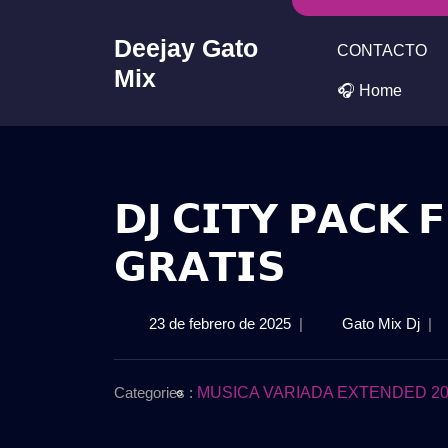
Skip
to
Deejay Gato
CONTACTO
content
Mix
🎧 Home
𝗗𝗝 𝗖𝗜𝗧𝗬 𝗣𝗔𝗖𝗞 
𝗚𝗥𝗔𝗧𝗜𝗦
23
𝗗𝗝
23 de febrero de 2025
|
Gato Mix Dj
|
de
𝗖𝗜
febrero
𝗣𝗔
de
𝗙𝗘
Categories :
MUSICA VARIADA EXTENDED 20
2025
𝟮𝗞
|