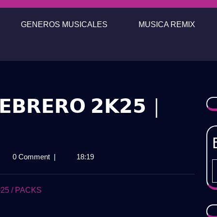
GENEROS MUSICALES
MUSICA REMIX
𝗘𝗕𝗥𝗘𝗥𝗢 𝟮𝗞𝟮𝟱 |
0 Comment
|
18:19
𝗬
𝗞
𝗥𝗘𝗥𝗢
25 / PACKS
𝟱