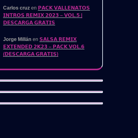
Carlos cruz
en
𝗣𝗔𝗖𝗞 𝗩𝗔𝗟𝗟𝗘𝗡𝗔𝗧𝗢𝗦
𝗜𝗡𝗧𝗥𝗢𝗦 𝗥𝗘𝗠𝗜𝗫 𝟮𝟬𝟮𝟯 – 𝗩𝗢𝗟.𝟱 |
𝗗𝗘𝗦𝗖𝗔𝗥𝗚𝗔 𝗚𝗥𝗔𝗧𝗜𝗦
Jorge Millán
en
𝗦𝗔𝗟𝗦𝗔 𝗥𝗘𝗠𝗜𝗫
𝗘𝗫𝗧𝗘𝗡𝗗𝗘𝗗 𝟮𝗞𝟮𝟯 – 𝗣𝗔𝗖𝗞 𝗩𝗢𝗟.𝟲
(𝗗𝗘𝗦𝗖𝗔𝗥𝗚𝗔 𝗚𝗥𝗔𝗧𝗜𝗦)