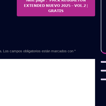
Next page
𝗣𝗔𝗖𝗞 𝗥𝗘𝗚𝗚𝗔𝗘𝗧𝗢𝗡
Posts
𝗘𝗫𝗧𝗘𝗡𝗗𝗘𝗗 𝗡𝗨𝗘𝗩𝗢 𝟮𝟬𝟮𝟱 – 𝗩𝗢𝗟.𝟮 |
𝗚𝗥𝗔𝗧𝗜𝗦
a.
Los campos obligatorios están marcados con
*