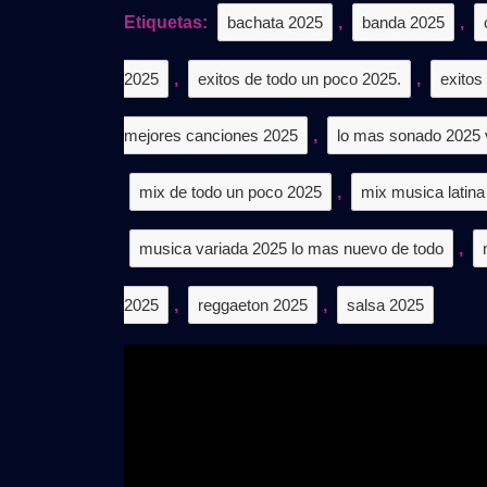
𝗚𝗥
Etiquetas:
bachata 2025
,
banda 2025
,
2025
,
exitos de todo un poco 2025.
,
exitos
mejores canciones 2025
,
lo mas sonado 2025 
mix de todo un poco 2025
,
mix musica latina
musica variada 2025 lo mas nuevo de todo
,
2025
,
reggaeton 2025
,
salsa 2025