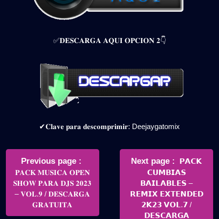
✅𝐃𝐄𝐒𝐂𝐀𝐑𝐆𝐀 𝐀𝐐𝐔𝐈 𝐎𝐏𝐂𝐈𝐎𝐍 𝟐👇
✔𝐂𝐥𝐚𝐯𝐞 𝐩𝐚𝐫𝐚 𝐝𝐞𝐬𝐜𝐨𝐦𝐩𝐫𝐢𝐦𝐢𝐫: Deejaygatomix
Navegación
de
Older
Newer
Previous page
Next page
𝗣𝗔𝗖𝗞
Posts
Posts
𝐏𝐀𝐂𝐊 𝐌𝐔𝐒𝐈𝐂𝐀 𝐎𝐏𝐄𝐍
𝗖𝗨𝗠𝗕𝗜𝗔𝗦
entradas
𝐒𝐇𝐎𝐖 𝐏𝐀𝐑𝐀 𝐃𝐉𝐒 𝟐𝟎𝟐𝟑
𝗕𝗔𝗜𝗟𝗔𝗕𝗟𝗘𝗦 –
– 𝐕𝐎𝐋.𝟗 / 𝐃𝐄𝐒𝐂𝐀𝐑𝐆𝐀
𝗥𝗘𝗠𝗜𝗫 𝗘𝗫𝗧𝗘𝗡𝗗𝗘𝗗
𝐆𝐑𝐀𝐓𝐔𝐈𝐓𝐀
𝟮𝗞𝟮𝟯 𝗩𝗢𝗟.𝟳 /
𝗗𝗘𝗦𝗖𝗔𝗥𝗚𝗔