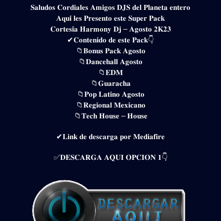
𝐒𝐚𝐥𝐮𝐝𝐨𝐬 𝐂𝐨𝐫𝐝𝐢𝐚𝐥𝐞𝐬 𝐀𝐦𝐢𝐠𝐨𝐬 𝐃𝐉𝐒 𝐝𝐞𝐥 𝐏𝐥𝐚𝐧𝐞𝐭𝐚 𝐞𝐧𝐭𝐞𝐫𝐨
𝐀𝐪𝐮𝐢́ 𝐥𝐞𝐬 𝐏𝐫𝐞𝐬𝐞𝐧𝐭𝐨 𝐞𝐬𝐭𝐞 𝐒𝐮𝐩𝐞𝐫 𝐏𝐚𝐜𝐤
𝐂𝐨𝐫𝐭𝐞𝐬𝐢́𝐚 𝐇𝐚𝐫𝐦𝐨𝐧𝐲 𝐃𝐣 – 𝐀𝐠𝐨𝐬𝐭𝐨 𝟐𝐊𝟐𝟑
✔𝐂𝐨𝐧𝐭𝐞𝐧𝐢𝐝𝐨 𝐝𝐞 𝐞𝐬𝐭𝐞 𝐏𝐚𝐜𝐤👇
📁𝐁𝐨𝐧𝐮𝐬 𝐏𝐚𝐜𝐤 𝐀𝐠𝐨𝐬𝐭𝐨
📁𝐃𝐚𝐧𝐜𝐞𝐡𝐚𝐥𝐥 𝐀𝐠𝐨𝐬𝐭𝐨
📁𝐄𝐃𝐌
📁𝐆𝐮𝐚𝐫𝐚𝐜𝐡𝐚
📁𝐏𝐨𝐩 𝐋𝐚𝐭𝐢𝐧𝐨 𝐀𝐠𝐨𝐬𝐭𝐨
📁𝐑𝐞𝐠𝐢𝐨𝐧𝐚𝐥 𝐌𝐞𝐱𝐢𝐜𝐚𝐧𝐨
📁𝐓𝐞𝐜𝐡 𝐇𝐨𝐮𝐬𝐞 – 𝐇𝐨𝐮𝐬𝐞
✔𝐋𝐢𝐧𝐤 𝐝𝐞 𝐝𝐞𝐬𝐜𝐚𝐫𝐠𝐚 𝐩𝐨𝐫 𝐌𝐞𝐝𝐢𝐚𝐟𝐢𝐫𝐞
✅𝐃𝐄𝐒𝐂𝐀𝐑𝐆𝐀 𝐀𝐐𝐔𝐈 𝐎𝐏𝐂𝐈𝐎𝐍 𝟏👇