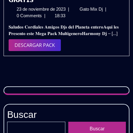
23
𝗛𝗔𝗥𝗠𝗢𝗡𝗬
23 de noviembre de 2023
|
Gato Mix Dj
|
de
𝗗𝗝
0 Comments
|
18:33
noviembre
–
𝐒𝐚𝐥𝐮𝐝𝐨𝐬 𝐂𝐨𝐫𝐝𝐢𝐚𝐥𝐞𝐬 𝐀𝐦𝐢𝐠𝐨𝐬 𝐃𝐣𝐬 𝐝𝐞𝐥 𝐏𝐥𝐚𝐧𝐞𝐭𝐚 𝐞𝐧𝐭𝐞𝐫𝐨𝐀𝐪𝐮𝐢 𝐥𝐞𝐬
de
𝗣𝗔𝗖𝗞
𝐏𝐫𝐞𝐬𝐞𝐧𝐭𝐨 𝐞𝐬𝐭𝐞 𝐌𝐞𝐠𝐚 𝐏𝐚𝐜𝐤 𝐌𝐮𝐥𝐭𝐢𝐠𝐞𝐧𝐞𝐫𝐨𝐇𝐚𝐫𝐦𝐨𝐧𝐲 𝐃𝐣 – [...]
2023
𝗖𝗢𝗥𝗧𝗘𝗦𝗜𝗔
𝗡𝗢𝗩𝗜𝗘𝗠𝗕𝗥
DESCARGAR
DESCARGAR PACK
𝟮𝗞𝟮𝟯
PACK
/
𝗗𝗘𝗦𝗖𝗔𝗥𝗚𝗔
𝗚𝗥𝗔𝗧𝗜𝗦
Buscar
Buscar