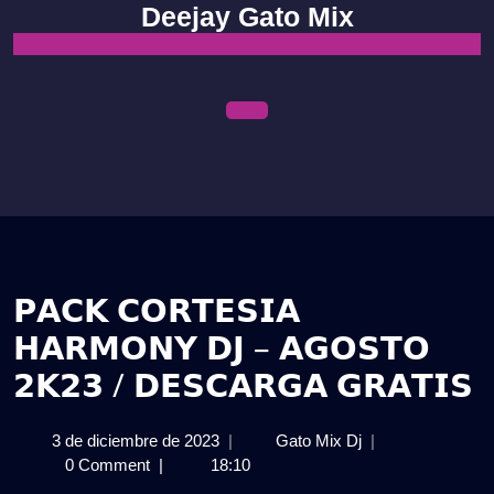
Skip
Deejay Gato Mix
to
content
Open
Menu
𝗣𝗔𝗖𝗞 𝗖𝗢𝗥𝗧𝗘𝗦𝗜𝗔
𝗛𝗔𝗥𝗠𝗢𝗡𝗬 𝗗𝗝 – 𝗔𝗚𝗢𝗦𝗧𝗢
𝟮𝗞𝟮𝟯 / 𝗗𝗘𝗦𝗖𝗔𝗥𝗚𝗔 𝗚𝗥𝗔𝗧𝗜𝗦
3
𝗣𝗔𝗖𝗞
3 de diciembre de 2023
|
Gato Mix Dj
|
de
𝗖𝗢𝗥𝗧𝗘𝗦𝗜𝗔
0 Comment
|
18:10
diciembre
𝗛𝗔𝗥𝗠𝗢𝗡𝗬