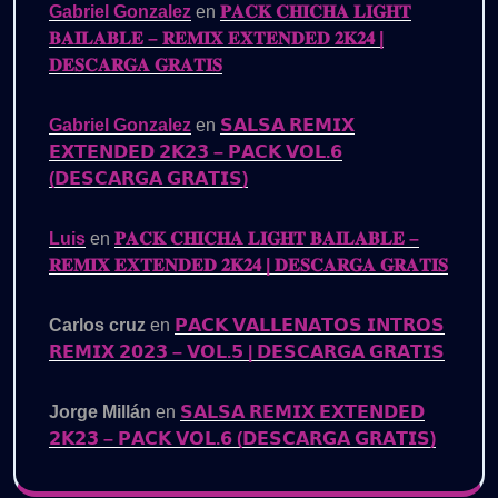
Gabriel Gonzalez
en
𝐏𝐀𝐂𝐊 𝐂𝐇𝐈𝐂𝐇𝐀 𝐋𝐈𝐆𝐇𝐓
𝐁𝐀𝐈𝐋𝐀𝐁𝐋𝐄 – 𝐑𝐄𝐌𝐈𝐗 𝐄𝐗𝐓𝐄𝐍𝐃𝐄𝐃 𝟐𝐊𝟐𝟒 |
𝐃𝐄𝐒𝐂𝐀𝐑𝐆𝐀 𝐆𝐑𝐀𝐓𝐈𝐒
Gabriel Gonzalez
en
𝗦𝗔𝗟𝗦𝗔 𝗥𝗘𝗠𝗜𝗫
𝗘𝗫𝗧𝗘𝗡𝗗𝗘𝗗 𝟮𝗞𝟮𝟯 – 𝗣𝗔𝗖𝗞 𝗩𝗢𝗟.𝟲
(𝗗𝗘𝗦𝗖𝗔𝗥𝗚𝗔 𝗚𝗥𝗔𝗧𝗜𝗦)
Luis
en
𝐏𝐀𝐂𝐊 𝐂𝐇𝐈𝐂𝐇𝐀 𝐋𝐈𝐆𝐇𝐓 𝐁𝐀𝐈𝐋𝐀𝐁𝐋𝐄 –
𝐑𝐄𝐌𝐈𝐗 𝐄𝐗𝐓𝐄𝐍𝐃𝐄𝐃 𝟐𝐊𝟐𝟒 | 𝐃𝐄𝐒𝐂𝐀𝐑𝐆𝐀 𝐆𝐑𝐀𝐓𝐈𝐒
Carlos cruz
en
𝗣𝗔𝗖𝗞 𝗩𝗔𝗟𝗟𝗘𝗡𝗔𝗧𝗢𝗦 𝗜𝗡𝗧𝗥𝗢𝗦
𝗥𝗘𝗠𝗜𝗫 𝟮𝟬𝟮𝟯 – 𝗩𝗢𝗟.𝟱 | 𝗗𝗘𝗦𝗖𝗔𝗥𝗚𝗔 𝗚𝗥𝗔𝗧𝗜𝗦
Jorge Millán
en
𝗦𝗔𝗟𝗦𝗔 𝗥𝗘𝗠𝗜𝗫 𝗘𝗫𝗧𝗘𝗡𝗗𝗘𝗗
𝟮𝗞𝟮𝟯 – 𝗣𝗔𝗖𝗞 𝗩𝗢𝗟.𝟲 (𝗗𝗘𝗦𝗖𝗔𝗥𝗚𝗔 𝗚𝗥𝗔𝗧𝗜𝗦)