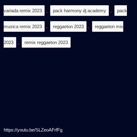
variada remix 2023
,
pack harmony dj academy
,
pack
musica remix 2023
,
reggaeton 2023
,
reggaeton mix
2023
,
remix reggaeton 2023
https://youtu.be/SLZeoAFrfFg