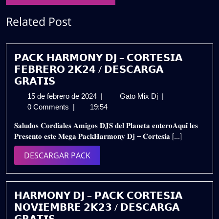
Related Post
𝗣𝗔𝗖𝗞 𝗛𝗔𝗥𝗠𝗢𝗡𝗬 𝗗𝗝 – 𝗖𝗢𝗥𝗧𝗘𝗦𝗜𝗔
𝗙𝗘𝗕𝗥𝗘𝗥𝗢 𝟮𝗞𝟮𝟰 / 𝗗𝗘𝗦𝗖𝗔𝗥𝗚𝗔
𝗚𝗥𝗔𝗧𝗜𝗦
15
𝗣𝗔𝗖𝗞
15 de febrero de 2024
|
Gato Mix Dj
|
de
𝗛𝗔𝗥𝗠𝗢𝗡𝗬
0 Comments
|
19:54
febrero
𝗗𝗝
𝐒𝐚𝐥𝐮𝐝𝐨𝐬 𝐂𝐨𝐫𝐝𝐢𝐚𝐥𝐞𝐬 𝐀𝐦𝐢𝐠𝐨𝐬 𝐃𝐉𝐒 𝐝𝐞𝐥 𝐏𝐥𝐚𝐧𝐞𝐭𝐚 𝐞𝐧𝐭𝐞𝐫𝐨𝐀𝐪𝐮𝐢́ 𝐥𝐞𝐬
de
–
𝐏𝐫𝐞𝐬𝐞𝐧𝐭𝐨 𝐞𝐬𝐭𝐞 𝐌𝐞𝐠𝐚 𝐏𝐚𝐜𝐤𝐇𝐚𝐫𝐦𝐨𝐧𝐲 𝐃𝐣 – 𝐂𝐨𝐫𝐭𝐞𝐬𝐢́𝐚 [...]
2024
𝗖𝗢𝗥𝗧𝗘𝗦𝗜𝗔
𝗙𝗘𝗕𝗥𝗘𝗥𝗢
DESCARGAR
DESCARGAR PACK
𝟮𝗞𝟮𝟰
PACK
/
𝗗𝗘𝗦𝗖𝗔𝗥𝗚𝗔
𝗚𝗥𝗔𝗧𝗜𝗦
𝗛𝗔𝗥𝗠𝗢𝗡𝗬 𝗗𝗝 – 𝗣𝗔𝗖𝗞 𝗖𝗢𝗥𝗧𝗘𝗦𝗜𝗔
𝗡𝗢𝗩𝗜𝗘𝗠𝗕𝗥𝗘 𝟮𝗞𝟮𝟯 / 𝗗𝗘𝗦𝗖𝗔𝗥𝗚𝗔
𝗚𝗥𝗔𝗧𝗜𝗦